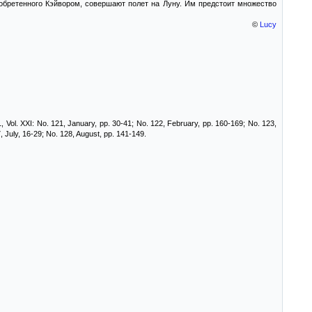
зобретенного Кэйвором, совершают полет на Луну. Им предстоит множество
©
Lucy
Vol. XXI: No. 121, January, pp. 30-41; No. 122, February, pp. 160-169; No. 123,
, July, 16-29; No. 128, August, pp. 141-149.