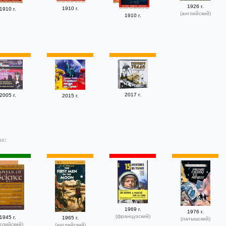
1926 г.
1910 г.
1910 г.
(английский)
1910 г.
2017 г.
2005 г.
2015 г.
ах:
1969 г.
1976 г.
(французский)
1945 г.
1965 г.
(латышский)
глийский)
(английский)