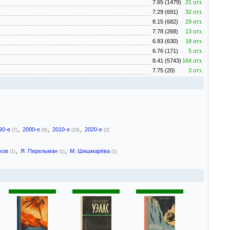
7.65 (1479)
21 отз.
7.29 (691)
32 отз.
8.15 (682)
29 отз.
7.78 (268)
13 отз.
6.83 (630)
18 отз.
6.76 (171)
5 отз.
8.41 (5743)
164 отз.
7.75 (20)
3 отз.
90-е
,
2000-е
,
2010-е
,
2020-е
(7)
(9)
(19)
(2)
ухов
,
Я. Перельман
,
М. Шишмарёва
(1)
(1)
(1)