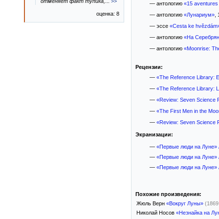
отменяет факт тупика,
...
>>
— антологию
«15 aventures 
оценка: 8
— антологию
«Лунариум»
, 
— эссе
«Cesta ke hvězdám
— антологию
«На Серебрян
— антологию
«Moonrise: Th
Рецензии:
—
«The Reference Library: 
—
«The Reference Library: 
—
«Review: Seven Science F
—
«The First Men in the Moo
—
«Review: Seven Science F
Экранизации:
—
«Первые люди на Луне» / 
—
«Первые люди на Луне» / 
—
«Первые люди на Луне» / 
Похожие произведения:
Жюль Верн
«Вокруг Луны»
(1869
Николай Носов
«Незнайка на Лу