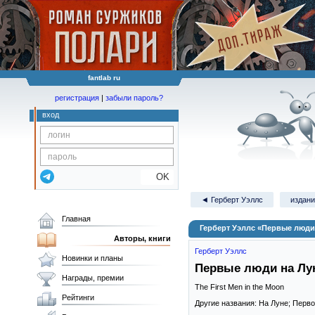
fantlab ru
регистрация
|
забыли пароль?
вход
OK
◄ Герберт Уэллс
издани
Главная
Герберт Уэллс «Первые люди
Авторы, книги
Герберт Уэллс
Новинки и планы
Первые люди на Лу
Награды, премии
The First Men in the Moon
Рейтинги
Другие названия: На Луне; Перв