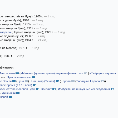
е путешествiе на Луну)
; 1905 г.
— 1 изд.
 люди на Лунѣ)
; 1910 г.
— 1 изд.
 люди на Лунѣ)
; 1913 г.
— 1 изд.
вые люди на Луне)
; 1919 г.
— 1 изд.
шмарёва
(Первые люди на Луне)
; 1923 г.
— 1 изд.
е люди на Луне)
; 1956 г.
— 7 изд.
ые люди на Луне)
; 1964 г.
— 21 изд.
ēki uz Mēness)
; 1976 г.
— 1 изд.
i)
; 1980 г.
— 2 изд.
ификатор:
Фантастика
(
«Мягкая» (гуманитарная) научная фантастика
|
«Твёрдая» научная 
тики:
Приключенческое
не Земли
(
Луна
)
|
Наш мир (Земля)
(
Европа
(
Западная Европа
)
)
овое время (17-19 века)
утешествие к особой цели
|
Контакт
|
Изобретения и научные исследования
а:
Линейный
Любой