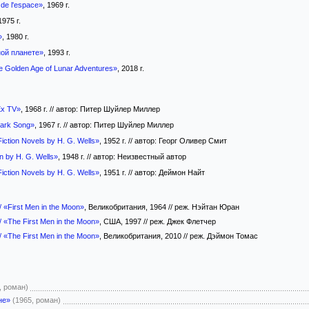
de l'espace»
, 1969 г.
1975 г.
»
, 1980 г.
ой планете»
, 1993 г.
e Golden Age of Lunar Adventures»
, 2018 г.
Ex TV»
, 1968 г. // автор: Питер Шуйлер Миллер
Lark Song»
, 1967 г. // автор: Питер Шуйлер Миллер
iction Novels by H. G. Wells»
, 1952 г. // автор: Георг Оливер Смит
n by H. G. Wells»
, 1948 г. // автор: Неизвестный автор
iction Novels by H. G. Wells»
, 1951 г. // автор: Деймон Найт
«First Men in the Moon»
, Великобритания, 1964 // реж. Нэйтан Юран
«The First Men in the Moon»
, США, 1997 // реж. Джек Флетчер
«The First Men in the Moon»
, Великобритания, 2010 // реж. Дэймон Томас
, роман)
не»
(1965, роман)