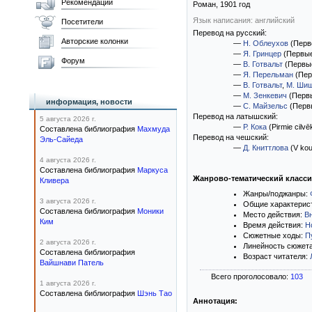
Рекомендации
Роман,
1901
год
Язык написания: английский
Посетители
Перевод на русский:
Авторские колонки
—
Н. Облеухов
(Перво
—
Я. Гринцер
(Первые
Форум
—
В. Готвальт
(Первые
—
Я. Перельман
(Пер
—
В. Готвальт
,
М. Ши
—
М. Зенкевич
(Первы
информация, новости
—
С. Майзельс
(Перв
Перевод на латышский:
5 августа 2026 г.
—
Р. Кока
(Pirmie cilv
Составлена библиография
Махмуда
Перевод на чешский:
Эль-Сайеда
—
Д. Книттлова
(V koul
4 августа 2026 г.
Составлена библиография
Маркуса
Жанрово-тематический класс
Кливера
Жанры/поджанры:
3 августа 2026 г.
Общие характерис
Составлена библиография
Моники
Место действия:
В
Ким
Время действия:
Н
Сюжетные ходы:
П
2 августа 2026 г.
Линейность сюжет
Составлена библиография
Возраст читателя:
Вайшнави Патель
Всего проголосовало:
103
1 августа 2026 г.
Составлена библиография
Шэнь Тао
Аннотация: