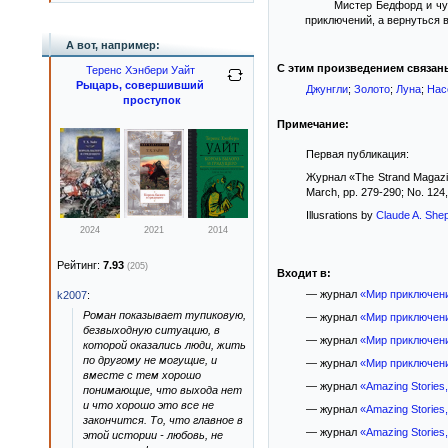
Мистер Бедфорд и чу
приключений, а вернуться в
А вот, например:
С этим произведением связан
Теренс Хэнбери Уайт
Рыцарь, совершивший
Джунгли
;
Золото
;
Луна
;
Нас
проступок
Примечание:
Первая публикация:
Журнал «The Strand Magazine
March, pp. 279-290; No. 124, 
Illusrations by
Claude A. She
2024
2021
2014
Рейтинг:
7.93
(205)
Входит в:
— журнал
«Мир приключени
k2007
:
Роман показывает тупиковую,
— журнал
«Мир приключени
безвыходную ситуацию, в
— журнал
«Мир приключени
которой оказались люди, жить
по другому не могущие, и
— журнал
«Мир приключени
вместе с тем хорошо
— журнал
«Amazing Stories
понимающие, что выхода нет
и что хорошо это все не
— журнал
«Amazing Stories
закончится. То, что главное в
— журнал
«Amazing Stories
этой истории - любовь, не