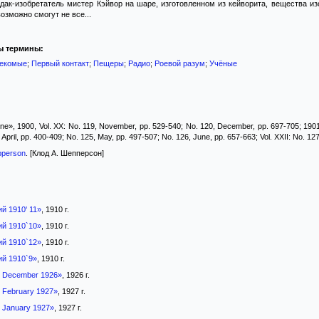
дак-изобретатель мистер Кэйвор на шаре, изготовленном из кейворита, вещества и
озможно смогут не все...
ы термины:
екомые
;
Первый контакт
;
Пещеры
;
Радио
;
Роевой разум
;
Учёные
», 1900, Vol. XX: No. 119, November, pp. 529-540; No. 120, December, pp. 697-705; 1901, 
April, pp. 400-409; No. 125, May, pp. 497-507; No. 126, June, pp. 657-663; Vol. XXII: No. 127
pperson
. [Клод А. Шепперсон]
й 1910' 11»
, 1910 г.
й 1910`10»
, 1910 г.
й 1910`12»
, 1910 г.
й 1910`9»
, 1910 г.
, December 1926»
, 1926 г.
, February 1927»
, 1927 г.
, January 1927»
, 1927 г.