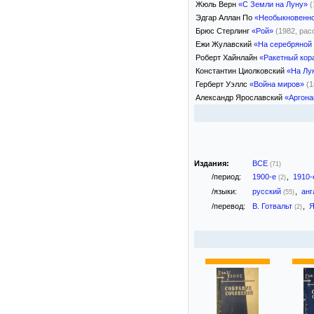
Жюль Верн
«С Земли на Луну»
(
Эдгар Аллан По
«Необыкновенно
Брюс Стерлинг
«Рой»
(1982, рас
Ежи Жулавский
«На серебряной
Роберт Хайнлайн
«Ракетный кор
Константин Циолковский
«На Лу
Герберт Уэллс
«Война миров»
(1
Александр Ярославский
«Аргона
Издания:
ВСЕ
(71)
/период:
1900-е
,
1910
(2)
/языки:
русский
,
анг
(55)
/перевод:
В. Готвальт
,
Я
(2)