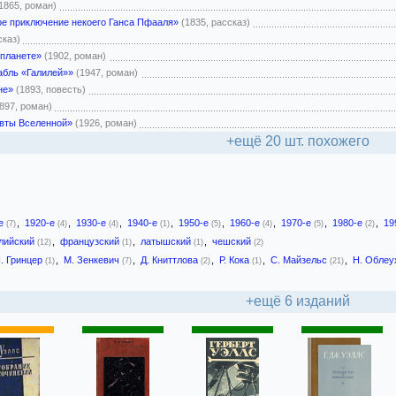
1865, роман)
е приключение некоего Ганса Пфааля»
(1835, рассказ)
сказ)
 планете»
(1902, роман)
абль «Галилей»»
(1947, роман)
не»
(1893, повесть)
897, роман)
вты Вселенной»
(1926, роман)
+ещё 20 шт. похожего
-е
,
1920-е
,
1930-е
,
1940-е
,
1950-е
,
1960-е
,
1970-е
,
1980-е
,
19
(7)
(4)
(4)
(1)
(5)
(4)
(5)
(2)
лийский
,
французский
,
латышский
,
чешский
(12)
(1)
(1)
(2)
. Гринцер
,
М. Зенкевич
,
Д. Книттлова
,
Р. Кока
,
С. Майзельс
,
Н. Обле
(1)
(7)
(2)
(1)
(21)
+ещё 6 изданий