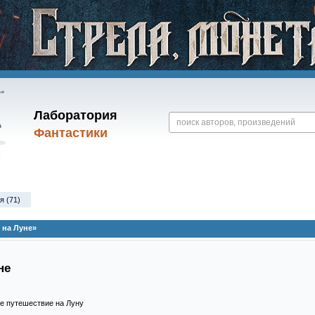
Лаборатория
Фантастики
я (71)
 на Луне»
не
ое путешествие на Луну