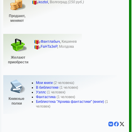
koztol
,
Волгоград
(150 руб.)
Продают,
меняют
Фантлабыч
,
Кишинев
FaHTa3eP
,
Молдова
Желают
приобрести
Мои книги
(2 человека)
В библиотеке
(1 человек)
Уэллс
(1 человек)
Фантастика
(1 человек)
Книжные
Библиотека "Архива фантастики" (книги)
(1
полки
человек)