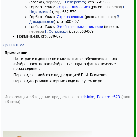
(рассказ,
перевод
Г. Печерского
), стр. 558-566
Герберт Уэллс.
Остров Эпиорниса
(рассказ,
перевод
Н.
Надеждиной
), стр. 567-579
Герберт Уэллс.
Страна слепых
(рассказ,
перевод
В.
Давиденковой
), стр. 580-607
Герберт Уэллс.
Это было в каменном веке
(повесть,
перевод
Г. Островской
), стр. 608-669
Примечания, стр. 670-678
сравнить >>
Примечание:
На титуле и в данных по книге название обозначено не как
«Избранное», но как «Избранные научно-фантастические
произведения»
Перевод с английского под редакцией Е. И. Клименко
Переводчик романа «Первые люди на Луне» не указан.
Информация об издании предоставлена:
mistake
,
Palearctic573
(скан
обложки)