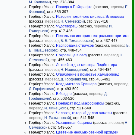
М. Колпакчи
), стр. 378-384
Герберт Уэллс.
Правда о Пайкрафте
(рассказ,
перевод
Е.
Фролова
), стр. 385-397
Герберт Уэллс.
История покойного мистера Элвешема
(рассказ,
перевод
Н. Семевской
), стр. 398-416
Герберт Уэллс.
Чудотворец
(рассказ,
перевод
И.
Григорьева
), стр. 417-436
Герберт Уэллс.
Печальная история театрального критика
(рассказ,
перевод
Б. Б. Томашевского
), стр. 437-447
Герберт Уэллс.
Распродажа страусов
(рассказ,
перевод
Б.
Б. Томашевского
), стр. 448-454
Герберт Уэллс.
Сокровище в лесу
(рассказ,
перевод
Н.
Семевской
), стр. 455-463
Герберт Уэллс.
Летний отдых мистера Ледбеттера
(рассказ,
перевод
Н. Надеждиной
), стр. 464-484
Герберт Уэллс.
Ограбление в поместье Хаммерпонд
(рассказ,
перевод
Д. Горфинкеля
), стр. 485-492
Герберт Уэллс.
Клад мистера Бришера
(рассказ,
перевод
Д. Горфинкеля
), стр. 493-502
Герберт Уэллс.
В бездне
(рассказ,
перевод
Д.
Горфинкеля
), стр. 503-520
Герберт Уэллс.
Препарат под микроскопом
(рассказ,
перевод
И. Линецкого
), стр. 521-540
Герберт Уэллс.
Человек, который делал алмазы
(рассказ,
перевод
Н. Рахмановой
), стр. 541-548
Герберт Уэллс.
Украденная бацилла
(рассказ,
перевод
Н.
Семевской
), стр. 549-557
Герберт Уэллс.
Цветение необыкновенной орхидеи