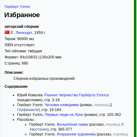
Герберт Уэллс
Избранное
авторский сборник
Л.:
Лениздат
,
1959
г.
Тираж:
90000 экз.
ISBN отсутствует
Тип обложки:
твёрдая
Формат:
84x108/32
(130x200 мм)
Страниц:
680
Описание:
Сборник избранных произведений.
Содержание
:
Юрий Ковалев.
Раннее творчество Герберта Уэллса
(предисловие), стр. 3-18
Герберт Уэллс.
Человек-невидимка
(роман,
перевод
Д.
Горфинкеля
), стр. 19-164
Герберт Уэллс.
Первые люди на Луне
(роман), стр. 165-362
Рассказы:
Герберт Уэллс.
Волшебная лавка
(рассказ,
перевод
Л.
Хвостенко
), стр. 365-377
Герберт Уэллс.
Искушение художника
(рассказ,
перевод