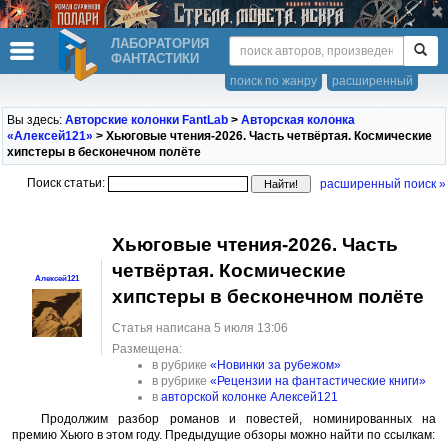
ЛАБОРАТОРИЯ
ФАНТАСТИКИ
поиск по жанру
расширенный
Вы здесь:
Авторские колонки FantLab
>
Авторская колонка
«Алексей121»
> Хьюговые чтения-2026. Часть четвёртая. Космические
хипстеры в бесконечном полёте
Поиск статьи:
расширенный поиск »
Хьюговые чтения-2026. Часть
четвёртая. Космические
Алексей121
хипстеры в бесконечном полёте
Статья написана 5 июля 13:06
Размещена:
в рубрике
«Новинки за рубежом»
в рубрике
«Рецензии на фантастические книги»
в
авторской колонке Алексей121
Продолжим разбор романов и повестей, номинированных на
премию Хьюго в этом году. Предыдущие обзоры можно найти по ссылкам: