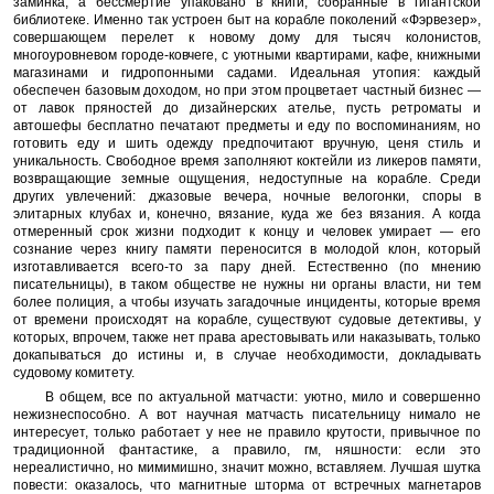
заминка, а бессмертие упаковано в книги, собранные в гигантской
библиотеке. Именно так устроен быт на корабле поколений «Фэрвезер»,
совершающем перелет к новому дому для тысяч колонистов,
многоуровневом городе-ковчеге, с уютными квартирами, кафе, книжными
магазинами и гидропонными садами. Идеальная утопия: каждый
обеспечен базовым доходом, но при этом процветает частный бизнес —
от лавок пряностей до дизайнерских ателье, пусть ретроматы и
автошефы бесплатно печатают предметы и еду по воспоминаниям, но
готовить еду и шить одежду предпочитают вручную, ценя стиль и
уникальность. Свободное время заполняют коктейли из ликеров памяти,
возвращающие земные ощущения, недоступные на корабле. Среди
других увлечений: джазовые вечера, ночные велогонки, споры в
элитарных клубах и, конечно, вязание, куда же без вязания. А когда
отмеренный срок жизни подходит к концу и человек умирает — его
сознание через книгу памяти переносится в молодой клон, который
изготавливается всего-то за пару дней. Естественно (по мнению
писательницы), в таком обществе не нужны ни органы власти, ни тем
более полиция, а чтобы изучать загадочные инциденты, которые время
от времени происходят на корабле, существуют судовые детективы, у
которых, впрочем, также нет права арестовывать или наказывать, только
докапываться до истины и, в случае необходимости, докладывать
судовому комитету.
В общем, все по актуальной матчасти: уютно, мило и совершенно
нежизнеспособно. А вот научная матчасть писательницу нимало не
интересует, только работает у нее не правило крутости, привычное по
традиционной фантастике, а правило, гм, няшности: если это
нереалистично, но мимимишно, значит можно, вставляем. Лучшая шутка
повести: оказалось, что магнитные шторма от встречных магнетаров