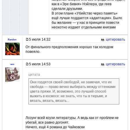
как в «Эре бивня» Нэйлера, где геев
сделали друзьями.
В этом плане «Убийство через память»
ещё лучше поддается «адаптации». Было
бы желание — у нас в принципе повести
неохотно издают отдельными книгами
5 июля 14:32
цитировать
Randon
От финального предположения хорошо так холодом
повеяло.
5 июля 14:53
цитировать
eos
цитата
Они гордятся своей свободой, не замечая, что их
свобода — право вечно выбирать между оттенками
цвета пряжи. И, возможно, это лучший способ
выжить в космосе: не знать, что ты в тюрьме, и
вязать, вязать, вязать...
Лозунг всей коузи литературы. А ведь как от проблем не
убегай, все равно догонят.
Ничего, ещё 4 романа до Чайковски