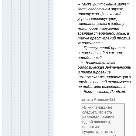
-- Также уничтожение может
быть следствием других
проступков: физической
угрозы конструкциям,
вмешательства в работу
мониторов, нарушение
границы стерильной зоны, а
также преступлений против
человечности.
-- Преступлений против
человечности? А как они
определены?
-- Нежелательные
биологическая деятельность
и протезирование.
Техническая же информация о
пределах нашей терпимости
не подлежит разглашению.
-- Ясно, -- сказал Линдсей.
цитата
Алексей121
Из книги никак не
следует, что есть
несколько бэкапов
одной личности,
напротив —
существует только