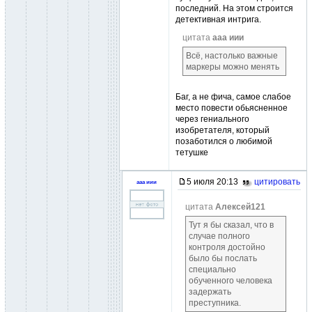
последний. На этом строится
детективная интрига.
цитата
ааа иии
Всё, настолько важные
маркеры можно менять
Баг, а не фича, самое слабое
место повести обьясненное
через гениального
изобретателя, который
позаботился о любимой
тетушке
5 июля 20:13
цитировать
ааа иии
цитата
Алексей121
Тут я бы сказал, что в
случае полного
контроля достойно
было бы послать
специально
обученного человека
задержать
преступника.