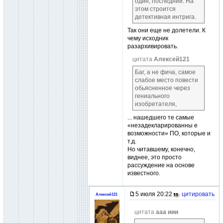
один, последний. На
этом строится
детективная интрига.
Так они еще не долетели. К
чему исходник
разархивировать.
цитата
Алексей121
Баг, а не фича, самое
слабое место повести
обьясненное через
гениального
изобретателя,
... нашедшего те самые
«незадекларированны е
возможности» ПО, которые и
т.д.
Но читавшему, конечно,
виднее, это просто
рассуждение на основе
известного.
5 июля 20:22
цитировать
Алексей121
цитата
ааа иии