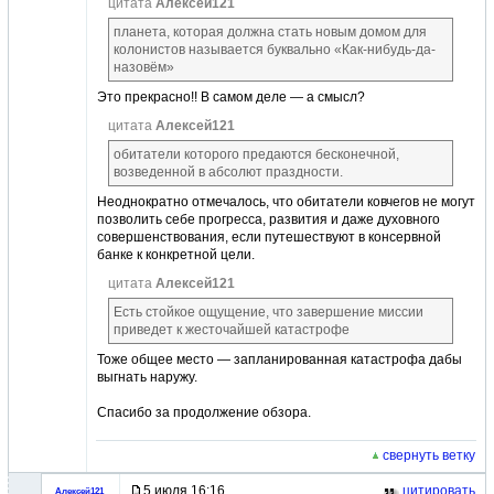
цитата
Алексей121
планета, которая должна стать новым домом для
колонистов называется буквально «Как-нибудь-да-
назовём»
Это прекрасно!! В самом деле — а смысл?
цитата
Алексей121
обитатели которого предаются бесконечной,
возведенной в абсолют праздности.
Неоднократно отмечалось, что обитатели ковчегов не могут
позволить себе прогресса, развития и даже духовного
совершенствования, если путешествуют в консервной
банке к конкретной цели.
цитата
Алексей121
Есть стойкое ощущение, что завершение миссии
приведет к жесточайшей катастрофе
Тоже общее место — запланированная катастрофа дабы
выгнать наружу.
Спасибо за продолжение обзора.
свернуть ветку
5 июля 16:16
цитировать
Алексей121