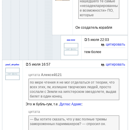
нашедшего те самые
«незадекларированны
е возможности» ПО,
которые
Он создатель корабля
5 июля 22:03
ааа иии
цитировать
тем более
5 июля 16:57
цитировать
paul_atrydes
цитата
Алексей121
по мере чтения я не мог отделаться от теории, что
всех этих, гм, излишне творческих людей, просто
сослали с Земли на хипстерском звездолете, выдав
билет в один конец.
Это ж бубль-гум, т.е.
Дуглас Адамс
:
цитата
— Вы хотите сказать, что у вас полные трюмы
замороженных парикмахеров? — спросил он.