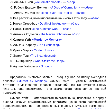
-3. Аннали Ньюиц
«Automatic Noodle»
—
обзор
-2. Роберт Джексон Беннетт
«A Drop of Corruption»
—
обзор
-1. Амаль Эль-Мохтар
«The River Has Roots»
—
обзор
0. Все рассказы, номинированные на Хьюго в этом году —
обзор
1. Ннеди Окорафор
«Death of the Author»
—
обзор
2. Наоми Новик
«The Summer War»
—
обзор
3. Антония Ходжсон
«The Raven Scholar»
—
обзор
4. Оливия Уэйт
«Murder by Memory»
5. Аликс Э. Харроу
«The Everlasting»
6. Фрейя Марск
«Cinder House»
7. Эмили Теш
«The Incandescent»
8. Т. Кингфишер
«What Stalks the Deep»
9. Адриан Чайковски
«Shroud»
Продолжим Хьюговые чтения. Сегодня у нас по плану очередная
повесть:
«Murder by Memory»
Оливии Уэйт — уютный космический
детектив в декорациях корабля поколений. Так как русскоязычному
читателю она практически не знакома, стоит остановиться на ней
поподробнее.
Оливия Уэйт — американская писательница, известная в первую
очередь своими романтическими работами (чаще всего сапфической
направленности, но про накачанных опасных мужиков тоже есть).