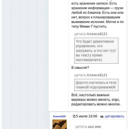
есть хранение записи. Есть
хранение информации — грузи
любой из бэкапов. Есть они или
нет, вопрос к планировавшим
выживание колонии. Могли и по
типу Микки-7 пустить.
цитата
Алексей121
Что будет директивное
управление, что
загружать, а что нет (тут
вы тексту прямо
противоречите).
В смысле?
цитата
Алексей121
Дороти очутилась в теле
главной подозреваемой
Всё, настолько важные
маркеры можно менять, ergo,
редактировать можно многое.
5 июля 19:06
цитировать
Алексей121
цитата
ааа иии