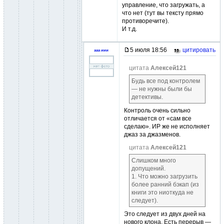
управление, что загружать, а
что нет (тут вы тексту прямо
противоречите).
И т.д.
5 июля 18:56
цитировать
ааа иии
цитата
Алексей121
Будь все под контролем
— не нужны были бы
детективы.
Контроль очень сильно
отличается от «сам все
сделаю». ИР же не исполняет
джаз за джазменов.
цитата
Алексей121
Слишком много
допущений.
1. Что можно загрузить
более ранний бэкап (из
книги это ниоткуда не
следует).
Это следует из двух дней на
нового клона. Есть перерыв —