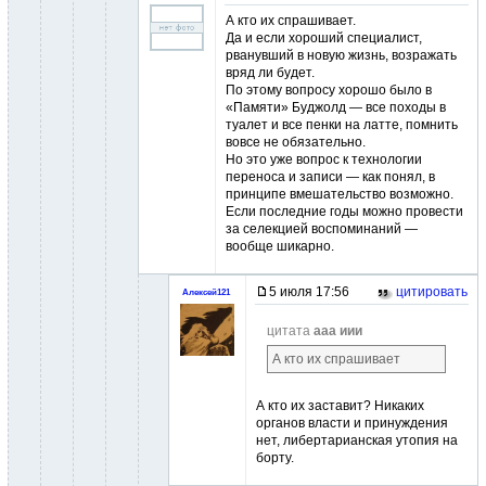
А кто их спрашивает.
Да и если хороший специалист,
рванувший в новую жизнь, возражать
вряд ли будет.
По этому вопросу хорошо было в
«Памяти» Буджолд — все походы в
туалет и все пенки на латте, помнить
вовсе не обязательно.
Но это уже вопрос к технологии
переноса и записи — как понял, в
принципе вмешательство возможно.
Если последние годы можно провести
за селекцией воспоминаний —
вообще шикарно.
5 июля 17:56
цитировать
Алексей121
цитата
ааа иии
А кто их спрашивает
А кто их заставит? Никаких
органов власти и принуждения
нет, либертарианская утопия на
борту.