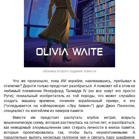
обложка второго издания повести
Что же произошло, пока ИИ корабля, наклюкавшись, пребывал в
отключке? Дороти только предстоит разобраться. А поможет ей в этом ее
любимый племянник Резерфорд Талмадж IV (но все зовут его просто
Рути), гениальный изобретатель из той породы, что может случайно
создать машину времени, починяя корабельный примус, и его
(*оглядывается на нэйлеровскую «Эру бивня»*) друг Джон Пенгелли,
специалист по коктейлям из ликеров памяти.
Вместе им предстоит распутать клубок интриг, вскрыть
мошенническую схему, которая растянулась на сотни лет, и разобраться,
как неведомый злоумышленник смог стирать личности в книгах памяти,
которые проектировались так, чтобы быть неуничтожимыми. А
параллельно выпить несколько галлонов чая и связать пару шарфиков.