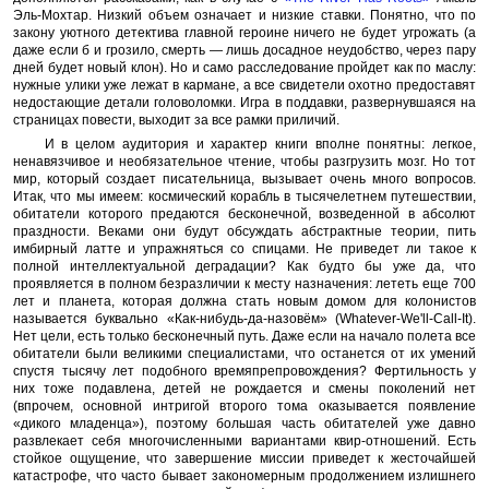
Эль-Мохтар. Низкий объем означает и низкие ставки. Понятно, что по
закону уютного детектива главной героине ничего не будет угрожать (а
даже если б и грозило, смерть — лишь досадное неудобство, через пару
дней будет новый клон). Но и само расследование пройдет как по маслу:
нужные улики уже лежат в кармане, а все свидетели охотно предоставят
недостающие детали головоломки. Игра в поддавки, развернувшаяся на
страницах повести, выходит за все рамки приличий.
И в целом аудитория и характер книги вполне понятны: легкое,
ненавязчивое и необязательное чтение, чтобы разгрузить мозг. Но тот
мир, который создает писательница, вызывает очень много вопросов.
Итак, что мы имеем: космический корабль в тысячелетнем путешествии,
обитатели которого предаются бесконечной, возведенной в абсолют
праздности. Веками они будут обсуждать абстрактные теории, пить
имбирный латте и упражняться со спицами. Не приведет ли такое к
полной интеллектуальной деградации? Как будто бы уже да, что
проявляется в полном безразличии к месту назначения: лететь еще 700
лет и планета, которая должна стать новым домом для колонистов
называется буквально «Как-нибудь-да-назовём» (Whatever-We'll-Call-It).
Нет цели, есть только бесконечный путь. Даже если на начало полета все
обитатели были великими специалистами, что останется от их умений
спустя тысячу лет подобного времяпрепровождения? Фертильность у
них тоже подавлена, детей не рождается и смены поколений нет
(впрочем, основной интригой второго тома оказывается появление
«дикого младенца»), поэтому большая часть обитателей уже давно
развлекает себя многочисленными вариантами квир-отношений. Есть
стойкое ощущение, что завершение миссии приведет к жесточайшей
катастрофе, что часто бывает закономерным продолжением излишнего