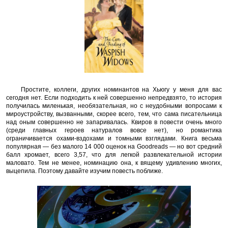
Простите, коллеги, других номинантов на Хьюгу у меня для вас
сегодня нет. Если подходить к ней совершенно непредвзято, то история
получилась миленькая, необязательная, но с неудобными вопросами к
мироустройству, вызванными, скорее всего, тем, что сама писательница
над оным совершенно не запаривалась. Квиров в повести очень много
(среди главных героев натуралов вовсе нет), но романтика
ограничивается охами-вздохами и томными взглядами. Книга весьма
популярная — без малого 14 000 оценок на Goodreads — но вот средний
балл хромает, всего 3,57, что для легкой развлекательной истории
маловато. Тем не менее, номинацию она, к вящему удивлению многих,
выцепила. Поэтому давайте изучим повесть поближе.