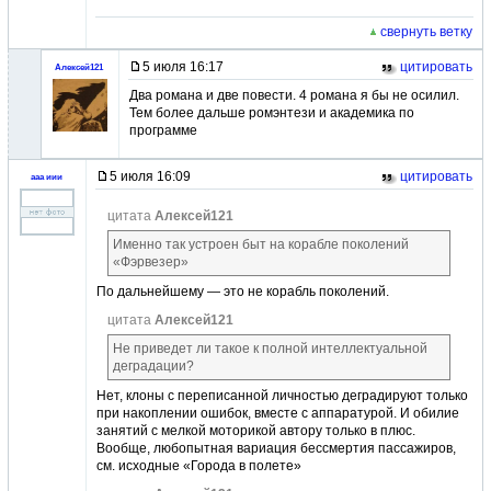
свернуть ветку
5 июля 16:17
цитировать
Алексей121
Два романа и две повести. 4 романа я бы не осилил.
Тем более дальше ромэнтези и академика по
программе
5 июля 16:09
цитировать
ааа иии
цитата
Алексей121
Именно так устроен быт на корабле поколений
«Фэрвезер»
По дальнейшему — это не корабль поколений.
цитата
Алексей121
Не приведет ли такое к полной интеллектуальной
деградации?
Нет, клоны с переписанной личностью деградируют только
при накоплении ошибок, вместе с аппаратурой. И обилие
занятий с мелкой моторикой автору только в плюс.
Вообще, любопытная вариация бессмертия пассажиров,
см. исходные «Города в полете»