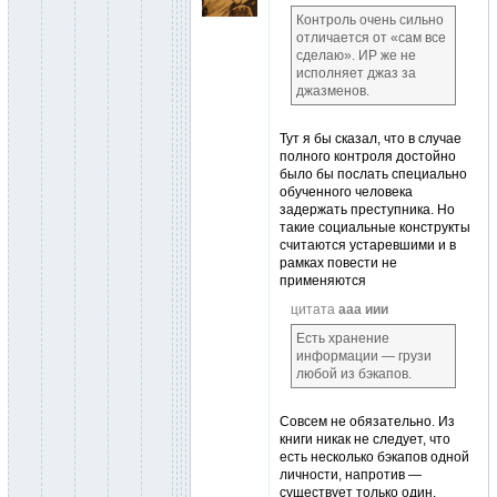
Контроль очень сильно
отличается от «сам все
сделаю». ИР же не
исполняет джаз за
джазменов.
Тут я бы сказал, что в случае
полного контроля достойно
было бы послать специально
обученного человека
задержать преступника. Но
такие социальные конструкты
считаются устаревшими и в
рамках повести не
применяются
цитата
ааа иии
Есть хранение
информации — грузи
любой из бэкапов.
Совсем не обязательно. Из
книги никак не следует, что
есть несколько бэкапов одной
личности, напротив —
существует только один,