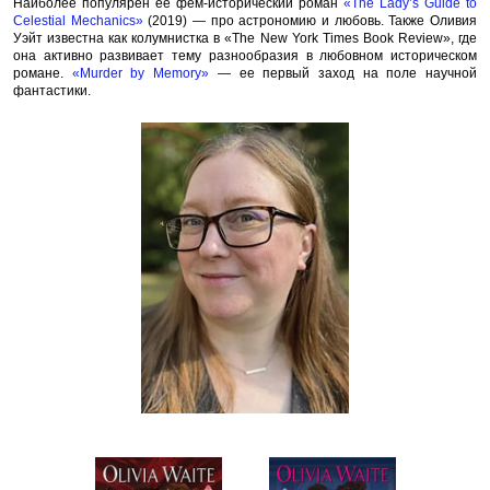
Наиболее популярен ее фем-исторический роман
«The Lady’s Guide to
Celestial Mechanics»
(2019) — про астрономию и любовь. Также Оливия
Уэйт известна как колумнистка в «The New York Times Book Review», где
она активно развивает тему разнообразия в любовном историческом
романе.
«Murder by Memory»
— ее первый заход на поле научной
фантастики.