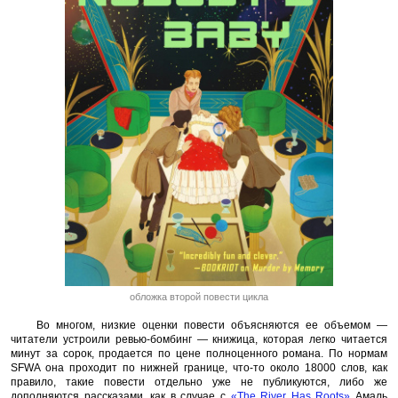
обложка второй повести цикла
Во многом, низкие оценки повести объясняются ее объемом —
читатели устроили ревью-бомбинг — книжица, которая легко читается
минут за сорок, продается по цене полноценного романа. По нормам
SFWA она проходит по нижней границе, что-то около 18000 слов, как
правило, такие повести отдельно уже не публикуются, либо же
дополняются рассказами, как в случае с
«The River Has Roots»
Амаль