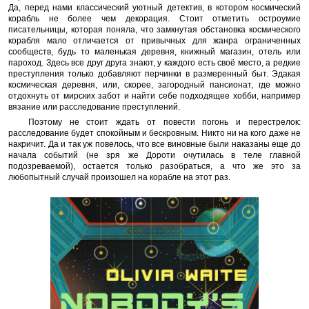
Да, перед нами классический уютный детектив, в котором космический
корабль не более чем декорация. Стоит отметить остроумие
писательницы, которая поняла, что замкнутая обстановка космического
корабля мало отличается от привычных для жанра ограниченных
сообществ, будь то маленькая деревня, книжный магазин, отель или
пароход. Здесь все друг друга знают, у каждого есть своё место, а редкие
преступления только добавляют перчинки в размеренный быт. Эдакая
космическая деревня, или, скорее, загородный пансионат, где можно
отдохнуть от мирских забот и найти себе подходящее хобби, например
вязание или расследование преступлений.
Поэтому не стоит ждать от повести погонь и перестрелок:
расследование будет спокойным и бескровным. Никто ни на кого даже не
накричит. Да и так уж повелось, что все виновные были наказаны еще до
начала событий (не зря же Дороти очутилась в теле главной
подозреваемой), остается только разобраться, а что же это за
любопытный случай произошел на корабле на этот раз.