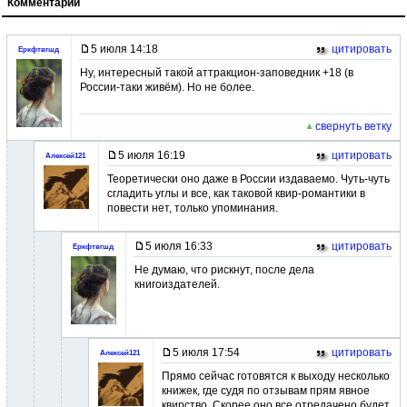
Комментарии
5 июля 14:18
цитировать
Еркфтвгшд
Ну, интересный такой аттракцион-заповедник +18 (в
России-таки живём). Но не более.
свернуть ветку
5 июля 16:19
цитировать
Алексей121
Теоретически оно даже в России издаваемо. Чуть-чуть
сгладить углы и все, как таковой квир-романтики в
повести нет, только упоминания.
5 июля 16:33
цитировать
Еркфтвгшд
Не думаю, что рискнут, после дела
книгоиздателей.
5 июля 17:54
цитировать
Алексей121
Прямо сейчас готовятся к выходу несколько
книжек, где судя по отзывам прям явное
квирство. Скорее оно все отредачено будет,