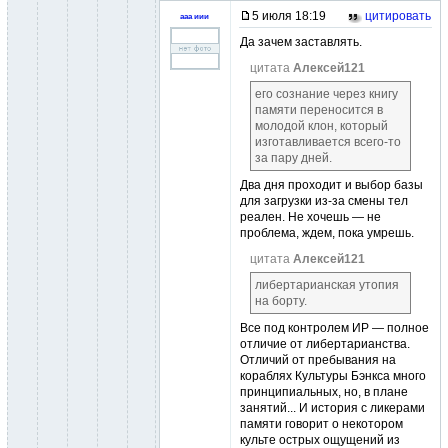
5 июля 18:19
цитировать
ааа иии
Да зачем заставлять.
цитата
Алексей121
его сознание через книгу
памяти переносится в
молодой клон, который
изготавливается всего-то
за пару дней.
Два дня проходит и выбор базы
для загрузки из-за смены тел
реален. Не хочешь — не
проблема, ждем, пока умрешь.
цитата
Алексей121
либертарианская утопия
на борту.
Все под контролем ИР — полное
отличие от либертарианства.
Отличий от пребывания на
кораблях Культуры Бэнкса много
принципиальных, но, в плане
занятий... И история с ликерами
памяти говорит о некотором
культе острых ощущений из