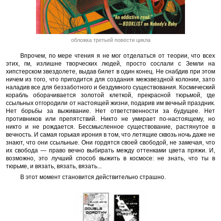
обложка третьей повести цикла
Впрочем, по мере чтения я не мог отделаться от теории, что всех
этих, гм, излишне творческих людей, просто сослали с Земли на
хипстерском звездолете, выдав билет в один конец. Не снабдив при этом
ничем из того, что пригодится для создания межзвездной колонии, зато
наладив все для беззаботного и бездумного существования. Космический
корабль оборачивается золотой клеткой, прекрасной тюрьмой, где
ссыльных отгородили от настоящей жизни, подарив им вечный праздник.
Нет борьбы за выживание. Нет ответственности за будущее. Нет
противников или препятствий. Никто не умирает по-настоящему, но
никто и не рождается. Бессмысленное существование, растянутое в
вечность. И самая горькая ирония в том, что летящие сквозь ночь даже не
знают, что они ссыльные. Они гордятся своей свободой, не замечая, что
их свобода — право вечно выбирать между оттенками цвета пряжи. И,
возможно, это лучший способ выжить в космосе: не знать, что ты в
тюрьме, и вязать, вязать, вязать...
В этот момент становится действительно страшно.