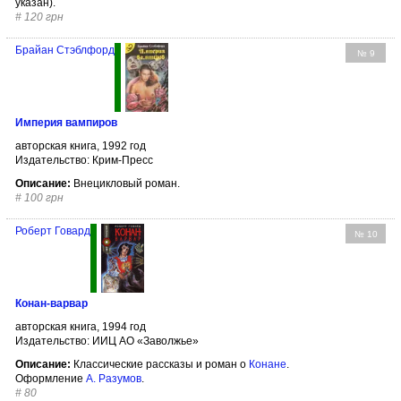
указан).
#
120 грн
Брайан Стэблфорд
№ 9
Империя вампиров
авторская книга, 1992 год
Издательство: Крим-Пресс
Описание:
Внецикловый роман.
#
100 грн
Роберт Говард
№ 10
Конан-варвар
авторская книга, 1994 год
Издательство: ИИЦ АО «Заволжье»
Описание:
Классические рассказы и роман о
Конане
.
Оформление
А. Разумов
.
#
80