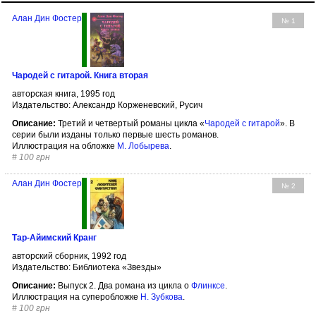
Алан Дин Фостер
№ 1
Чародей с гитарой. Книга вторая
авторская книга, 1995 год
Издательство: Александр Корженевский, Русич
Описание:
Третий и четвертый романы цикла «
Чародей с гитарой
». В
серии были изданы только первые шесть романов.
Иллюстрация на обложке
М. Лобырева
.
#
100 грн
Алан Дин Фостер
№ 2
Тар-Айимский Кранг
авторский сборник, 1992 год
Издательство: Библиотека «Звезды»
Описание:
Выпуск 2. Два романа из цикла о
Флинксе
.
Иллюстрация на суперобложке
Н. Зубкова
.
#
100 грн