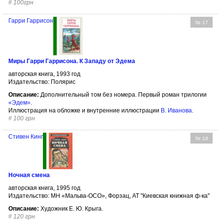
#
100грн
Гарри Гаррисон
№ 17
Миры Гарри Гаррисона. К Западу от Эдема
авторская книга, 1993 год
Издательство: Полярис
Описание:
Дополнительный том без номера. Первый роман трилогии
«Эдем»
.
Иллюстрация на обложке и внутренние иллюстрации
В. Иванова
.
#
100 грн
Стивен Кинг
№ 18
Ночная смена
авторская книга, 1995 год
Издательство: МН «Мальва-ОСО», Форзац, АТ "Киевская книжная ф-ка"
Описание:
Художник Е. Ю. Крыга.
#
120 грн