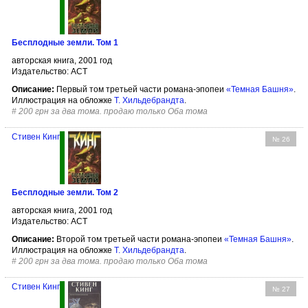
Бесплодные земли. Том 1
авторская книга, 2001 год
Издательство: АСТ
Описание:
Первый том третьей части романа-эпопеи
«Темная Башня»
.
Иллюстрация на обложке
Т. Хильдебрандта
.
#
200 грн за два тома. продаю только Оба тома
Стивен Кинг
№ 26
Бесплодные земли. Том 2
авторская книга, 2001 год
Издательство: АСТ
Описание:
Второй том третьей части романа-эпопеи
«Темная Башня»
.
Иллюстрация на обложке
Т. Хильдебрандта
.
#
200 грн за два тома. продаю только Оба тома
Стивен Кинг
№ 27