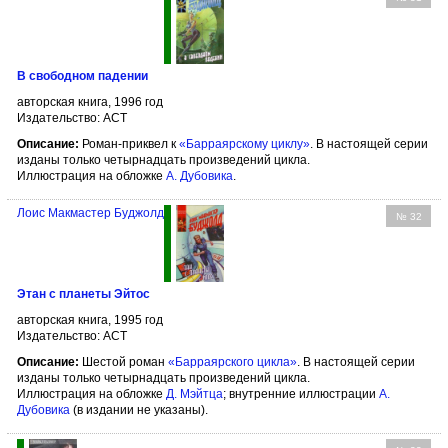
В свободном падении
авторская книга, 1996 год
Издательство: АСТ
Описание:
Роман-приквел к
«Барраярскому циклу»
. В настоящей серии
изданы только четырнадцать произведений цикла.
Иллюстрация на обложке
А. Дубовика
.
Лоис Макмастер Буджолд
№ 32
Этан с планеты Эйтос
авторская книга, 1995 год
Издательство: АСТ
Описание:
Шестой роман
«Барраярского цикла»
. В настоящей серии
изданы только четырнадцать произведений цикла.
Иллюстрация на обложке
Д. Мэйтца
; внутренние иллюстрации
А.
Дубовика
(в издании не указаны).