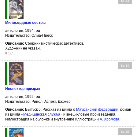
№ 33
Милосердные сестры
антология, 1994 год
Издательство: Олма-Пресс
Описание:
Сборник мистических детективов.
Художник не указан.
#
50
№ 34
Инспектор-призрак
антология, 1992 год
Издательство: Рипол, Аспект, Джокер
Описание:
Выпуск 6. Рассказ из цикла о
Маурайской федерации
, роман
из цикла
«Медицинская служба»
и внецикловые произведения.
Иллюстрация на обложке и внутренние иллюстрации
А. Хромова
.
№ 35