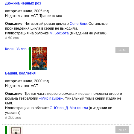
Дюжина черных роз
авторская книга, 2005 год
Издательство: АСТ, Транзиткнига
Описание:
Четвертый роман цикла о
Соне Блю
. Остальные
произведения цикла в серии не выходили.
Иллюстрация на обложке
М. Бохбота
(в издании не указан).
#
50 грн
Колин Уилсон
№ 46
Башня. Коллегия
авторская книга, 2000 год
Издательство: АСТ
Описание:
Третья часть первого романа и первая половина второго
романа тетралогии
«Мир пауков»
. Финальный том в серии издан не
был.
Иллюстрация на обложке
С. Юлла
,
Д. Маттингли
(в издании не
указаны).
#
100 грн
№ 47