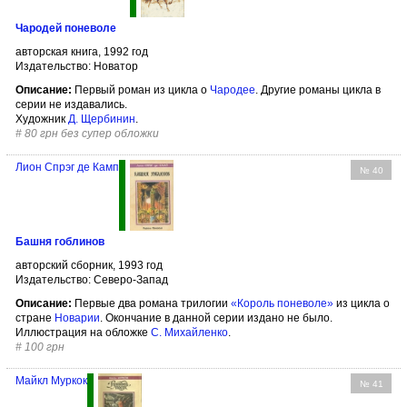
Чародей поневоле
авторская книга, 1992 год
Издательство: Новатор
Описание:
Первый роман из цикла о
Чародее
. Другие романы цикла в
серии не издавались.
Художник
Д. Щербинин
.
#
80 грн без супер обложки
Лион Спрэг де Камп
№ 40
Башня гоблинов
авторский сборник, 1993 год
Издательство: Северо-Запад
Описание:
Первые два романа трилогии
«Король поневоле»
из цикла о
стране
Новарии
. Окончание в данной серии издано не было.
Иллюстрация на обложке
С. Михайленко
.
#
100 грн
Майкл Муркок
№ 41