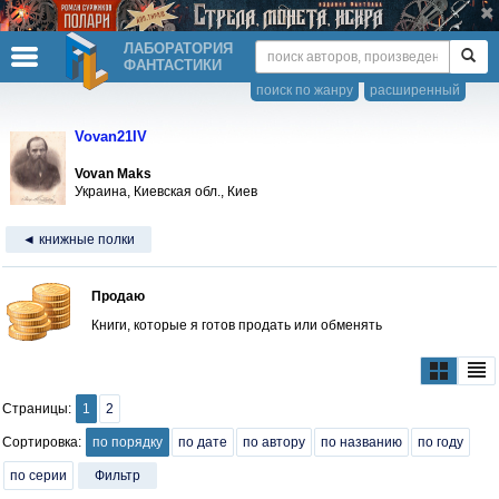
ЛАБОРАТОРИЯ
ФАНТАСТИКИ
поиск по жанру
расширенный
Vovan21IV
Vovan Maks
Украина, Киевская обл., Киев
◄ книжные полки
Продаю
Книги, которые я готов продать или обменять
Страницы:
1
2
Сортировка:
по порядку
по дате
по автору
по названию
по году
по серии
Фильтр