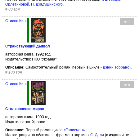
Орлетиновой
,
П. Дзядушинского
.
#
80 грн
Стивен Кинг
№ 7
Странствующий дьявол
авторская книга, 1992 год
Издательство: ПКО "Україна"
Описание:
Самостоятельный роман, первый в цикле
«Дэнни Торранс»
.
#
100 грн
Стивен Кинг
№ 8
Столкновение миров
авторская книга, 1993 год
Издательство: Хронос
Описание:
Первый роман цикла
«Талисман»
.
Иллюстрация на обложке — фрагмент картины
С. Дали
(в издании не