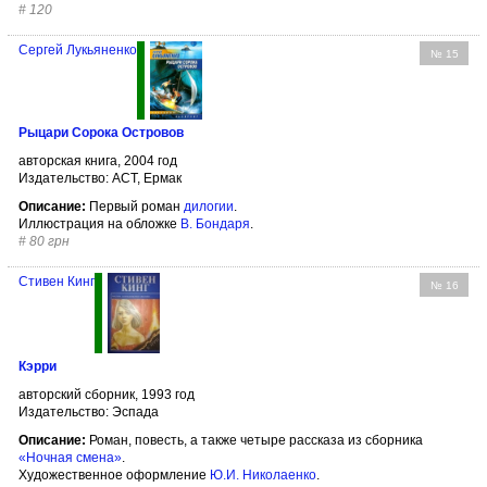
#
120
Сергей Лукьяненко
№ 15
Рыцари Сорока Островов
авторская книга, 2004 год
Издательство: АСТ, Ермак
Описание:
Первый роман
дилогии
.
Иллюстрация на обложке
В. Бондаря
.
#
80 грн
Стивен Кинг
№ 16
Кэрри
авторский сборник, 1993 год
Издательство: Эспада
Описание:
Роман, повесть, а также четыре рассказа из сборника
«Ночная смена»
.
Художественное оформление
Ю.И. Николаенко
.