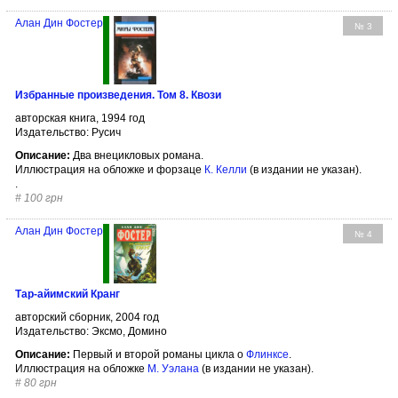
Алан Дин Фостер
№ 3
Избранные произведения. Том 8. Квози
авторская книга, 1994 год
Издательство: Русич
Описание:
Два внецикловых романа.
Иллюстрация на обложке и форзаце
К. Келли
(в издании не указан).
.
#
100 грн
Алан Дин Фостер
№ 4
Тар-айимский Кранг
авторский сборник, 2004 год
Издательство: Эксмо, Домино
Описание:
Первый и второй романы цикла о
Флинксе
.
Иллюстрация на обложке
М. Уэлана
(в издании не указан).
#
80 грн