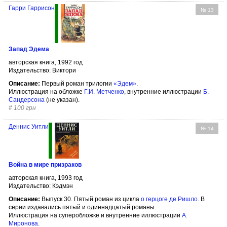
Гарри Гаррисон
№ 13
Запад Эдема
авторская книга, 1992 год
Издательство: Виктори
Описание:
Первый роман трилогии
«Эдем»
.
Иллюстрация на обложке
Г.И. Метченко
, внутренние иллюстрации
Б.
Сандерсона
(не указан).
#
100 грн
Деннис Уитли
№ 14
Война в мире призраков
авторская книга, 1993 год
Издательство: Кэдмэн
Описание:
Выпуск 30. Пятый роман из цикла
о герцоге де Ришло
. В
серии издавались пятый и одиннадцатый романы.
Иллюстрация на суперобложке и внутренние иллюстрации
А.
Миронова
.