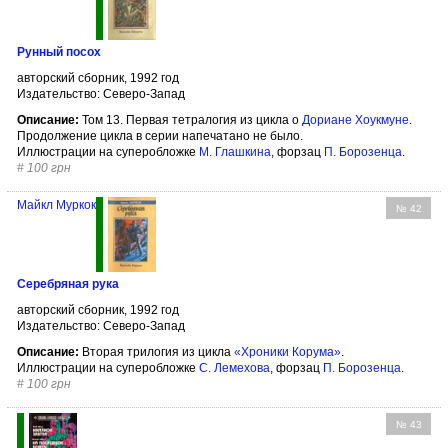
Рунный посох
авторский сборник, 1992 год
Издательство: Северо-Запад
Описание:
Том 13. Первая тетралогия из цикла о
Дориане Хоукмуне
.
Продолжение цикла в серии напечатано не было.
Иллюстрации на суперобложке
М. Глашкина
, форзац
П. Борозенца
.
#
100 грн
Майкл Муркок
№ 42
Серебряная рука
авторский сборник, 1992 год
Издательство: Северо-Запад
Описание:
Вторая трилогия из цикла
«Хроники Корума»
.
Иллюстрации на суперобложке
С. Лемехова
, форзац
П. Борозенца
.
#
100 грн
№ 43