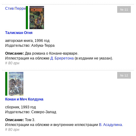
Стив Перри
№ 11
Талисман Огня
авторская книга, 1996 год
Издательство: Азбука-Терра
Описание:
Два романа о Конане-варваре.
Иллюстрация на обложке
Д. Бреретона
(в издании не указан).
#
80 грн
№ 12
Конан и Меч Колдуна
сборник, 1993 год
Издательство: Северо-Запад
Описание:
Том 3.
Иллюстрации на обложке и внутренние иллюстрации
В. Асадулина
.
#
80 грн