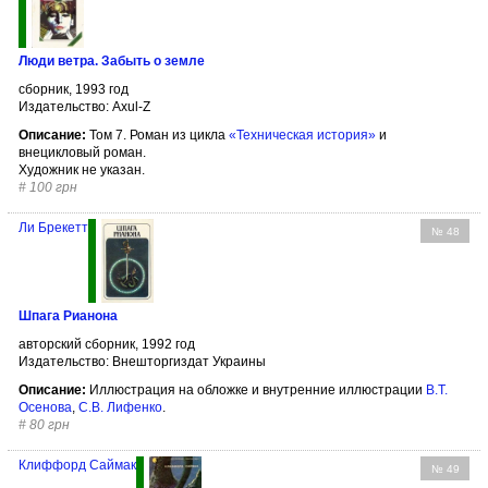
Люди ветра. Забыть о земле
сборник, 1993 год
Издательство: Axul-Z
Описание:
Том 7. Роман из цикла
«Техническая история»
и
внецикловый роман.
Художник не указан.
#
100 грн
Ли Брекетт
№ 48
Шпага Рианона
авторский сборник, 1992 год
Издательство: Внешторгиздат Украины
Описание:
Иллюстрация на обложке и внутренние иллюстрации
В.Т.
Осенова
,
С.В. Лифенко
.
#
80 грн
Клиффорд Саймак
№ 49