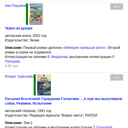
Ник Перумов
№ 5
Череп на рукаве
авторская книга, 2002 год
Издательство: Эксмо
Описание:
Первый роман дилогии
«Империя превыше всего»
. Второй
роман в серии не издавался.
Иллюстрации на обложке
В. Федорова
; внутренние иллюстрации
Р.
Папщева
.
#
80 грн
Роберт Хайнлайн
№ 6
Пасынки Вселенной. Гражданин Галактики. …А ещё мы выгуливаем
собак. Реквием. Испытание
авторский сборник, 1991 год
Издательство: Редакция журнала "Вокруг света", РИПОЛ
Описание:
Том 2.
Иллюстрации на обложке и внутренние иллюстрации
Т. Егоровой-