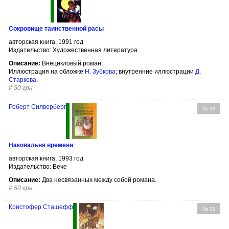
Сокровище таинственной расы
авторская книга, 1991 год
Издательство: Художественная литература
Описание:
Внецикловый роман.
Иллюстрация на обложке
Н. Зубкова
; внутренние иллюстрации
Д.
Старкова
.
#
50 грн
Роберт Силверберг
№ 38
Наковальня времени
авторская книга, 1993 год
Издательство: Вече
Описание:
Два несвязанных между собой романа.
#
50 грн
Кристофер Сташефф
№ 39