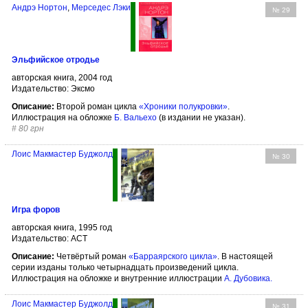
Андрэ Нортон
,
Мерседес Лэки
№ 29
Эльфийское отродье
авторская книга, 2004 год
Издательство: Эксмо
Описание:
Второй роман цикла
«Хроники полукровки»
.
Иллюстрация на обложке
Б. Вальехо
(в издании не указан).
#
80 грн
Лоис Макмастер Буджолд
№ 30
Игра форов
авторская книга, 1995 год
Издательство: АСТ
Описание:
Четвёртый роман
«Барраярского цикла»
. В настоящей
серии изданы только четырнадцать произведений цикла.
Иллюстрация на обложке и внутренние иллюстрации
А. Дубовика
.
Лоис Макмастер Буджолд
№ 31