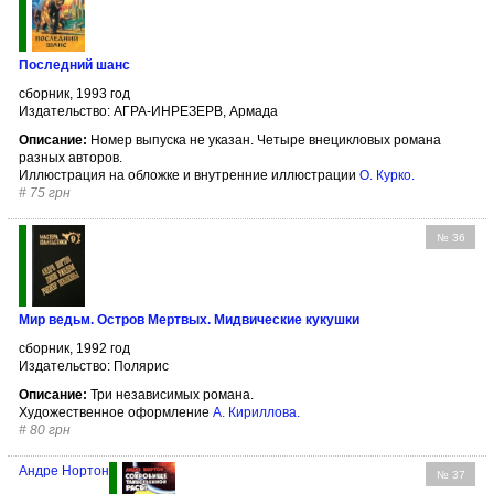
Последний шанс
сборник, 1993 год
Издательство: АГРА-ИНРЕЗЕРВ, Армада
Описание:
Номер выпуска не указан. Четыре внецикловых романа
разных авторов.
Иллюстрация на обложке и внутренние иллюстрации
О. Курко
.
#
75 грн
№ 36
Мир ведьм. Остров Мертвых. Мидвические кукушки
сборник, 1992 год
Издательство: Полярис
Описание:
Три независимых романа.
Художественное оформление
А. Кириллова
.
#
80 грн
Андре Нортон
№ 37