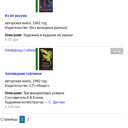
Из их разума
авторская книга, 1992 год
Издательство: /без выходных данных/
Описание:
Художник в издании не указан
#
50 грн
Клиффорд Саймак
№ 50
Заповедник гоблинов
авторская книга, 1992 год
Издательство: СП «Инарт»
Описание:
Три внецикловых романа
Составитель К.В.Елоев
Художник-иллюстратор —
С. Щеткин
#
100 грн
Страницы:
1
2