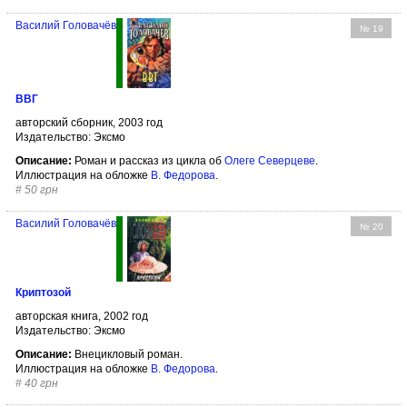
Василий Головачёв
№ 19
ВВГ
авторский сборник, 2003 год
Издательство: Эксмо
Описание:
Роман и рассказ из цикла об
Олеге Северцеве
.
Иллюстрация на обложке
В. Федорова
.
#
50 грн
Василий Головачёв
№ 20
Криптозой
авторская книга, 2002 год
Издательство: Эксмо
Описание:
Внецикловый роман.
Иллюстрация на обложке
В. Федорова
.
#
40 грн