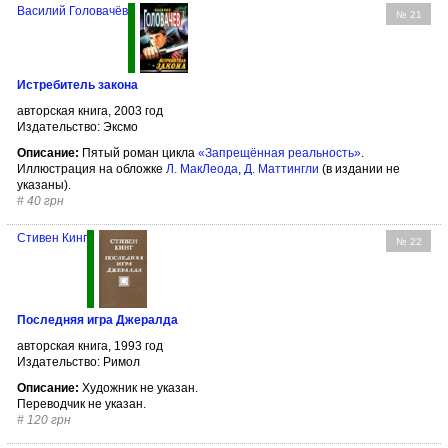
Василий Головачёв
№ 21
Истребитель закона
авторская книга, 2003 год
Издательство: Эксмо
Описание:
Пятый роман цикла
«Запрещённая реальность»
.
Иллюстрация на обложке
Л. МакЛеода
,
Д. Маттингли
(в издании не
указаны).
#
40 грн
Стивен Кинг
№ 22
Последняя игра Джералда
авторская книга, 1993 год
Издательство: Римол
Описание:
Художник не указан.
Переводчик не указан.
#
120 грн