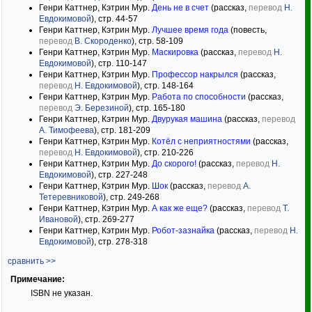
Генри Каттнер, Кэтрин Мур.
День не в счет
(рассказ,
перевод
Н.
Евдокимовой
), стр. 44-57
Генри Каттнер, Кэтрин Мур.
Лучшее время года
(повесть,
перевод
В. Скороденко
), стр. 58-109
Генри Каттнер, Кэтрин Мур.
Маскировка
(рассказ,
перевод
Н.
Евдокимовой
), стр. 110-147
Генри Каттнер, Кэтрин Мур.
Профессор накрылся
(рассказ,
перевод
Н. Евдокимовой
), стр. 148-164
Генри Каттнер, Кэтрин Мур.
Работа по способности
(рассказ,
перевод
Э. Березиной
), стр. 165-180
Генри Каттнер, Кэтрин Мур.
Двурукая машина
(рассказ,
перевод
А. Тимофеева
), стр. 181-209
Генри Каттнер, Кэтрин Мур.
Котёл с неприятностями
(рассказ,
перевод
Н. Евдокимовой
), стр. 210-226
Генри Каттнер, Кэтрин Мур.
До скорого!
(рассказ,
перевод
Н.
Евдокимовой
), стр. 227-248
Генри Каттнер, Кэтрин Мур.
Шок
(рассказ,
перевод
А.
Тетеревниковой
), стр. 249-268
Генри Каттнер, Кэтрин Мур.
А как же еще?
(рассказ,
перевод
Т.
Ивановой
), стр. 269-277
Генри Каттнер, Кэтрин Мур.
Робот-зазнайка
(рассказ,
перевод
Н.
Евдокимовой
), стр. 278-318
сравнить >>
Примечание:
ISBN не указан.