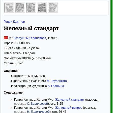
Генри Каттнер
Железный стандарт
М.:
Воздушный транспорт
,
1990
г.
Тираж:
100000 экз.
ISBN в издании не указан
Тип обложки:
твёрдая
Формат:
84x108/16
(205x260 мм)
Страниц:
320
Описание:
Составитель И. Милько.
Оформление художника
М. Трубецкого
.
Иллюстрации художника
А. Грашина
.
Содержание
:
Генри Каттнер, Кэтрин Мур.
Железный стандарт
(рассказ,
перевод
С. Васильевой
), стр. 3-25
Генри Каттнер, Кэтрин Мур.
Жилищный вопрос
(рассказ,
перевод
Н. Евдокимовой
), стр. 26-43