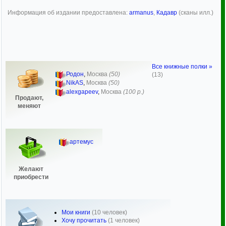
Информация об издании предоставлена:
armanus
,
Кадавр
(сканы илл.)
Все книжные полки »
Родон
,
Москва
(50)
(13)
NikAS
,
Москва
(50)
alexgapeev
,
Москва
(100 р.)
Продают,
меняют
артемус
Желают
приобрести
Мои книги
(10 человек)
Хочу прочитать
(1 человек)