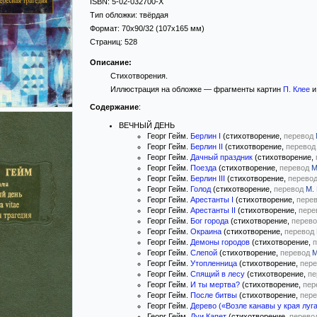
ISBN:
5-02-032700-X
Тип обложки:
твёрдая
Формат:
70x90/32
(107x165 мм)
Страниц:
528
Описание:
Стихотворения.
Иллюстрация на обложке — фрагменты картин
П. Клее
Содержание
:
ВЕЧНЫЙ ДЕНЬ
Георг Гейм.
Берлин I
(стихотворение,
перевод
Георг Гейм.
Берлин II
(стихотворение,
перевод
Георг Гейм.
Дачный праздник
(стихотворение,
Георг Гейм.
Поезда
(стихотворение,
перевод
М
Георг Гейм.
Берлин III
(стихотворение,
перево
Георг Гейм.
Голод
(стихотворение,
перевод
М.
Георг Гейм.
Арестанты I
(стихотворение,
пере
Георг Гейм.
Арестанты II
(стихотворение,
пере
Георг Гейм.
Бог города
(стихотворение,
перево
Георг Гейм.
Окраина
(стихотворение,
перевод
Георг Гейм.
Демоны городов
(стихотворение,
п
Георг Гейм.
Слепой
(стихотворение,
перевод
М
Георг Гейм.
Утопленница
(стихотворение,
пере
Георг Гейм.
Спящий в лесу
(стихотворение,
пе
Георг Гейм.
И ты мертва?
(стихотворение,
пер
Георг Гейм.
После битвы
(стихотворение,
пере
Георг Гейм.
Дерево («Возле канавы у края луга.
Георг Гейм.
Луи Капет
(стихотворение,
перево