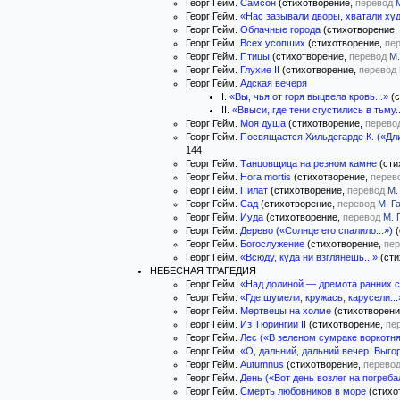
Георг Гейм.
Самсон
(стихотворение,
перевод
Георг Гейм.
«Нас зазывали дворы, хватали худ
Георг Гейм.
Облачные города
(стихотворение,
Георг Гейм.
Всех усопших
(стихотворение,
пе
Георг Гейм.
Птицы
(стихотворение,
перевод
М.
Георг Гейм.
Глухие II
(стихотворение,
перевод
Георг Гейм.
Адская вечеря
I.
«Вы, чья от горя выцвела кровь...»
(с
II.
«Ввыси, где тени сгустились в тьму..
Георг Гейм.
Моя душа
(стихотворение,
перево
Георг Гейм.
Посвящается Хильдегарде К. («Дли
144
Георг Гейм.
Танцовщица на резном камне
(сти
Георг Гейм.
Hora mortis
(стихотворение,
перев
Георг Гейм.
Пилат
(стихотворение,
перевод
М.
Георг Гейм.
Сад
(стихотворение,
перевод
М. Г
Георг Гейм.
Иуда
(стихотворение,
перевод
М. 
Георг Гейм.
Дерево («Солнце его спалило...»)
(
Георг Гейм.
Богослужение
(стихотворение,
пер
Георг Гейм.
«Всюду, куда ни взглянешь...»
(сти
НЕБЕСНАЯ ТРАГЕДИЯ
Георг Гейм.
«Над долиной — дремота ранних с
Георг Гейм.
«Где шумели, кружась, карусели...
Георг Гейм.
Мертвецы на холме
(стихотворен
Георг Гейм.
Из Тюрингии II
(стихотворение,
пе
Георг Гейм.
Лес («В зеленом сумраке воркотня
Георг Гейм.
«О, дальний, дальний вечер. Выгор
Георг Гейм.
Autumnus
(стихотворение,
перево
Георг Гейм.
День («Вот день возлег на погреба
Георг Гейм.
Смерть любовников в море
(стихо