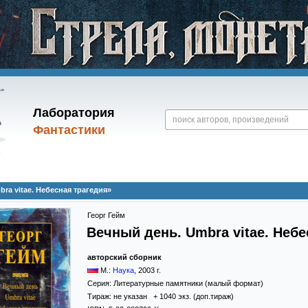
Лаборатория
Фантастики
ra vitae. Небесная трагедия»
Георг Гейм
Вечный день. Umbra vitae. Небе
авторский сборник
М.:
Наука
,
2003
г.
Серия:
Литературные памятники (малый формат)
Тираж:
не указан + 1040 экз. (доп.тираж)