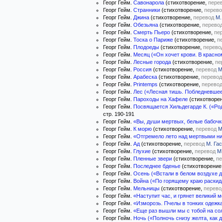
Георг Гейм.
Савонарола
(стихотворение,
пере
Георг Гейм.
Странники
(стихотворение,
перево
Георг Гейм.
Джина
(стихотворение,
перевод
М.
Георг Гейм.
Обезьяна
(стихотворение,
перево
Георг Гейм.
Смерть Пьеро
(стихотворение,
пе
Георг Гейм.
Тоска о Париже
(стихотворение,
п
Георг Гейм.
Плодоеды
(стихотворение,
перево
Георг Гейм.
Месяц («Он хочет крови. В красно
Георг Гейм.
Лесные города
(стихотворение,
пе
Георг Гейм.
Россия
(стихотворение,
перевод
М
Георг Гейм.
Арабеска
(стихотворение,
перевод
Георг Гейм.
Printemps
(стихотворение,
перево
Георг Гейм.
Лес («Лесная тишь. Побледневшее 
Георг Гейм.
Пароходы на Хафеле
(стихотворе
Георг Гейм.
Посвящается Хильдегарде К. («Род
стр. 190-191
Георг Гейм.
«Вы, души мертвых, белые бабочки
Георг Гейм.
К морю
(стихотворение,
перевод
М
Георг Гейм.
«Отгремело лето над мертвыми ни
Георг Гейм.
Ад
(стихотворение,
перевод
М. Га
Георг Гейм.
Глухие
(стихотворение,
перевод
М
Георг Гейм.
Пленные звери
(стихотворение,
пе
Георг Гейм.
Последнее бденье
(стихотворение
Георг Гейм.
Осень («Встали в белом воздухе д
Георг Гейм.
Война («По горящему краю раскида
Георг Гейм.
Мельницы
(стихотворение,
перево
Георг Гейм.
«Наступит час, и грянет великий мо
Георг Гейм.
«Изморозь. Пчелы в тонких одежка
Георг Гейм.
«Еще раз вышли мы с тобой на сол
Георг Гейм.
Ночь («Полночь снизу желта, как д