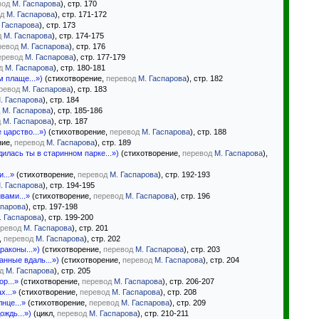
вод
М. Гаспарова
), стр. 170
д
М. Гаспарова
), стр. 171-172
 Гаспарова
), стр. 173
д
М. Гаспарова
), стр. 174-175
ревод
М. Гаспарова
), стр. 176
еревод
М. Гаспарова
), стр. 177-179
д
М. Гаспарова
), стр. 180-181
м плаще...»)
(стихотворение,
перевод
М. Гаспарова
), стр. 182
ревод
М. Гаспарова
), стр. 183
. Гаспарова
), стр. 184
М. Гаспарова
), стр. 185-186
д
М. Гаспарова
), стр. 187
царство...»)
(стихотворение,
перевод
М. Гаспарова
), стр. 188
ние,
перевод
М. Гаспарова
), стр. 189
илась ты в старинном парке...»)
(стихотворение,
перевод
М. Гаспарова
),
...»
(стихотворение,
перевод
М. Гаспарова
), стр. 192-193
. Гаспарова
), стр. 194-195
вами...»
(стихотворение,
перевод
М. Гаспарова
), стр. 196
спарова
), стр. 197-198
. Гаспарова
), стр. 199-200
ревод
М. Гаспарова
), стр. 201
,
перевод
М. Гаспарова
), стр. 202
раконы...»)
(стихотворение,
перевод
М. Гаспарова
), стр. 203
нные вдаль...»)
(стихотворение,
перевод
М. Гаспарова
), стр. 204
д
М. Гаспарова
), стр. 205
р...»
(стихотворение,
перевод
М. Гаспарова
), стр. 206-207
х...»
(стихотворение,
перевод
М. Гаспарова
), стр. 208
нце...»
(стихотворение,
перевод
М. Гаспарова
), стр. 209
ождь...»)
(цикл,
перевод
М. Гаспарова
), стр. 210-211