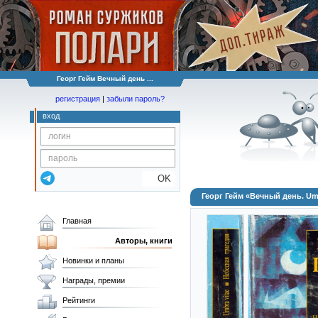
Георг Гейм Вечный день ...
регистрация
|
забыли пароль?
вход
OK
Георг Гейм «Вечный день. Umb
Главная
Авторы, книги
Новинки и планы
Награды, премии
Рейтинги