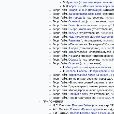
5.
Лунатики («Неистовствует полночь.
6.
(Набросок) («Лесами лилий поросл
Георг Гейм.
Умалишенные (Вариация)
(стихот
Георг Гейм.
За ресницами длинными
(стихотв
Георг Гейм.
Бог города
(стихотворение,
перево
Георг Гейм.
Осенний сад
(стихотворение,
пере
Георг Гейм.
Вечер
(стихотворение,
перевод
Г.
Георг Гейм.
Смерть любящих
(стихотворение,
Георг Гейм.
Колумб
(стихотворение,
перевод
Г
Георг Гейм.
«Где только что шумели карусели..
Георг Гейм.
Равнины
(стихотворение,
перевод
Георг Гейм. «Он как весна. Ты видишь? Он спе
Георг Гейм.
К морю
(стихотворение,
перевод
В
Георг Гейм. «Подстрелена невидимою пулей...»
Георг Гейм. Из цикла «Весна» (стихотворение,
Георг Гейм.
Облака
(стихотворение,
перевод
И
Георг Гейм.
Офелия
(стихотворение)
I.
«Гнездо болотной крысы в волосах...
II.
«Хлеба. Посевы. Полдня красный пот
Георг Гейм.
«Привязанная лодка на канате...»
(
Георг Гейм. Вечер (стихотворение, перевод А. 
Георг Гейм. «В постели смятой распластаться с
Георг Гейм. Предвечерье (стихотворение, пере
Георг Гейм. «Город мрачно навис вдоль небес, 
Георг Гейм.
Спящий в лесу
(стихотворение,
пе
Георг Гейм.
Гина
(стихотворение,
перевод
А. 
ПРИЛОЖЕНИЯ
Н.С. Павлова.
Поэтика Гейма
(статья), стр. 29
A.B. Маркин.
О книге «Вечный день»
(статья), 
Г.И. Ратгауз.
Поэзия Георга Гейма в России
(ст