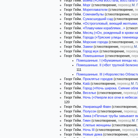
Георг Гейм.
Война («Она восстала, восстала от 
Георг Гейм.
Морг
(стихотворение,
перевод
М. 
Георг Гейм.
Мореплаватели
(стихотворение,
п
Георг Гейм.
Сомнамбулы
(стихотворение,
пер
Георг Гейм.
Сумасшедший сад
(стихотворени
Георг Гейм.
«Остроголовый, веющий желтыми.
Георг Гейм.
«Плавучими кораблями...»
(стихот
Георг Гейм.
Месяц («Он, рожденный в крови на
Георг Гейм.
Города («Тряские улицы темнеющих
Георг Гейм.
Морские города
(стихотворение,
п
Георг Гейм.
Замки
(стихотворение,
перевод
М.
Георг Гейм.
Город мук
(стихотворение,
перево
Георг Гейм.
Помешанные
(стихотворения,
пер
Помешанные. I («Бумажные венцы на л
Помешанные. II («Вот трупной белизно
111
Помешанные. III («Королество Области
Георг Гейм.
Проклятье городов
(стихотворени
Георг Гейм.
Katá
(стихотворение,
перевод
М. Г
Георг Гейм.
Город («Ночь широка. Сияние облак
Георг Гейм.
Веселье
(стихотворение,
перевод
Георг Гейм.
Ночь («Умерли все огни в небесах
120
Георг Гейм.
Умирающий Фавн
(стихотворение
Георг Гейм.
Полусон
(стихотворение,
перевод
Георг Гейм.
Зима («Печные трубы завывают вь
Георг Гейм.
Гимн
(стихотворение,
перевод
М. 
Георг Гейм.
Слепые женщины
(стихотворение
Георг Гейм.
Ночь III
(стихотворение,
перевод
М
Георг Гейм.
Новые дома
(стихотворение,
пере