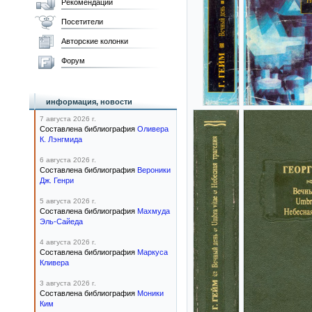
Рекомендации
Посетители
Авторские колонки
Форум
информация, новости
7 августа 2026 г.
Составлена библиография
Оливера
К. Лэнгмида
6 августа 2026 г.
Составлена библиография
Вероники
Дж. Генри
5 августа 2026 г.
Составлена библиография
Махмуда
Эль-Сайеда
4 августа 2026 г.
Составлена библиография
Маркуса
Кливера
3 августа 2026 г.
Составлена библиография
Моники
Ким