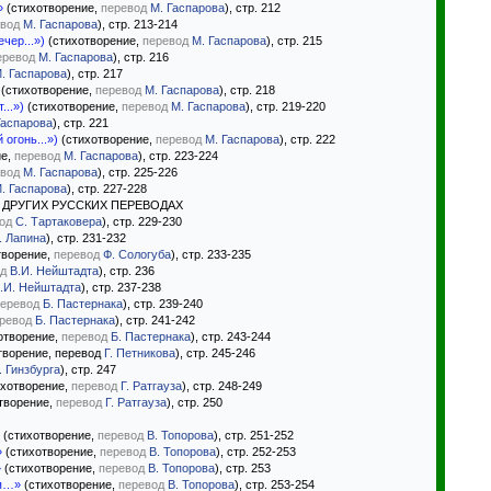
»
(стихотворение,
перевод
М. Гаспарова
), стр. 212
вод
М. Гаспарова
), стр. 213-214
чер...»)
(стихотворение,
перевод
М. Гаспарова
), стр. 215
еревод
М. Гаспарова
), стр. 216
. Гаспарова
), стр. 217
(стихотворение,
перевод
М. Гаспарова
), стр. 218
...»)
(стихотворение,
перевод
М. Гаспарова
), стр. 219-220
Гаспарова
), стр. 221
огонь...»)
(стихотворение,
перевод
М. Гаспарова
), стр. 222
ие,
перевод
М. Гаспарова
), стр. 223-224
вод
М. Гаспарова
), стр. 225-226
. Гаспарова
), стр. 227-228
 ДРУГИХ РУССКИХ ПЕРЕВОДАХ
од
С. Тартаковера
), стр. 229-230
. Лапина
), стр. 231-232
творение,
перевод
Ф. Сологуба
), стр. 233-235
д
В.И. Нейштадта
), стр. 236
.И. Нейштадта
), стр. 237-238
еревод
Б. Пастернака
), стр. 239-240
ревод
Б. Пастернака
), стр. 241-242
отворение,
перевод
Б. Пастернака
), стр. 243-244
творение, перевод
Г. Петникова
), стр. 245-246
. Гинзбурга
), стр. 247
хотворение,
перевод
Г. Ратгауза
), стр. 248-249
творение,
перевод
Г. Ратгауза
), стр. 250
(стихотворение,
перевод
В. Топорова
), стр. 251-252
»
(стихотворение,
перевод
В. Топорова
), стр. 252-253
»
(стихотворение,
перевод
В. Топорова
), стр. 253
ья…»
(стихотворение,
перевод
В. Топорова
), стр. 253-254