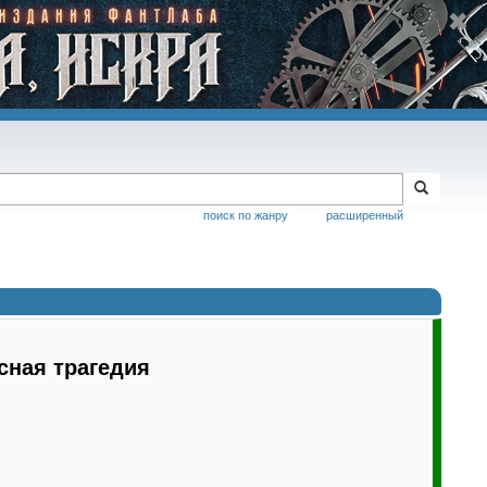
поиск по жанру
расширенный
сная трагедия