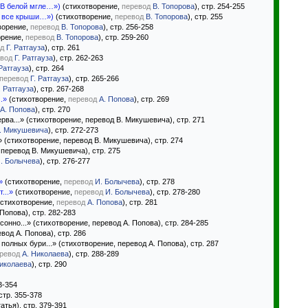
 В белой мгле…»)
(стихотворение,
перевод
В. Топорова
), стр. 254-255
и все крыши…»)
(стихотворение,
перевод
В. Топорова
), стр. 255
ворение,
перевод
В. Топорова
), стр. 256-258
орение,
перевод
В. Топорова
), стр. 259-260
д
Г. Ратгауза
), стр. 261
вод
Г. Ратгауза
), стр. 262-263
 Ратгауза
), стр. 264
перевод
Г. Ратгауза
), стр. 265-266
. Ратгауза
), стр. 267-268
.»
(стихотворение,
перевод
А. Попова
), стр. 269
А. Попова
), стр. 270
рва...» (стихотворение, перевод В. Микушевича), стр. 271
. Микушевича
), стр. 272-273
 (стихотворение, перевод В. Микушевича), стр. 274
 перевод В. Микушевича), стр. 275
. Болычева
), стр. 276-277
»
(стихотворение,
перевод
И. Болычева
), стр. 278
...»
(стихотворение,
перевод
И. Болычева
), стр. 278-280
стихотворение,
перевод
А. Попова
), стр. 281
Попова), стр. 282-283
онно...» (стихотворение, перевод А. Попова), стр. 284-285
вод А. Попова), стр. 286
полных бури...» (стихотворение, перевод А. Попова), стр. 287
ревод
А. Николаева
), стр. 288-289
Николаева
), стр. 290
3-354
стр. 355-378
атья), стр. 379-391