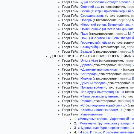
Георг Гейм.
«Дни прозрачней сходят в вечер...
Георг Гейм.
Осенний сад
(стихотворение,
пере
Георг Гейм.
Весна («Ветры привеяли черный ве
Георг Гейм.
Середина зимы
(стихотворение,
п
Георг Гейм.
Ноябрь
(стихотворение,
перевод
М
Георг Гейм.
«Короткий вечер. Ветреный час...»
Георг Гейм.
Помешанные («Свет в эти дни чист
Георг Гейм.
Парк
(стихотворение,
перевод
М. 
Георг Гейм.
Ночь («На змеиных шеях звездный 
Георг Гейм.
Героический пейзаж
(стихотворен
Георг Гейм.
Самоубийцы
(стихотворение,
пере
Георг Гейм.
Базары
(стихотворение,
перевод
М
ДОПОЛНЕНИЯ. СТИХОТВОРЕНИЯ ГЕОРГА ГЕЙМА В
Георг Гейм.
Umbra vitae
(стихотворение,
перев
Георг Гейм.
Дерево
(стихотворение,
перевод
Б
Георг Гейм.
«Длинные твои ресницы...»
(стихо
Георг Гейм.
Бог города
(стихотворение,
перево
Георг Гейм.
Моряки
(стихотворение,
перевод
В
Георг Гейм.
Демоны городов
(стихотворение,
п
Георг Гейм.
Призрак войны
(стихотворение,
пе
Георг Гейм.
«На судах быстроходных...»
(стих
Георг Гейм.
«Твои ресницы длинные...»
(стихо
Георг Гейм.
Россия
(стихотворение,
перевод
Л
Георг Гейм.
«С безлюдными кораблями...»
(сти
Георг Гейм.
«Холмы и поле за полем...»
(стихо
Георг Гейм.
Умалишенные
1.
«Мишурные короны. Деревянный…»
2.
«Мелькнула Трупнокожая у входа…
3.
«Чудовищная буря в оркестровке…
4.
«И всё. И тишь. И забытье молчан