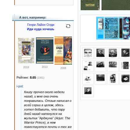
А вот, например:
Генри Лайон Олди
Иди куда хочешь
2010
2019
2008
Рейтинг:
8.65
(1061)
i-pot
:
Книгу прочел около недели
назад, и мне она очень
понравилась. Отзыв написал о
всей серии в целом, здесь
хотел добавить, что пару
дней назад наткнулся на
мультик "Арджуна" (Arjun: The
Warrior Prince), в нем
повествуется почти о тех же