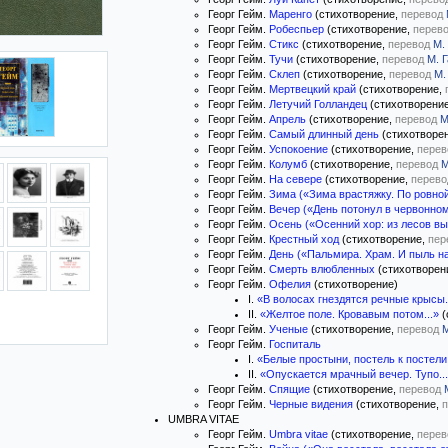
Георг Гейм.
Маренго
(стихотворение,
перевод
Георг Гейм.
Робеспьер
(стихотворение,
перев
Георг Гейм.
Стикс
(стихотворение,
перевод
М.
Георг Гейм.
Тучи
(стихотворение,
перевод
М. 
Георг Гейм.
Склеп
(стихотворение,
перевод
М.
Георг Гейм.
Мертвецкий край
(стихотворение,
Георг Гейм.
Летучий Голландец
(стихотворени
Георг Гейм.
Апрель
(стихотворение,
перевод
М
Георг Гейм.
Самый длинный день
(стихотворе
Георг Гейм.
Успокоение
(стихотворение,
перев
Георг Гейм.
Колумб
(стихотворение,
перевод
М
Георг Гейм.
На севере
(стихотворение,
перево
Георг Гейм.
Зима («Зима врастяжку. По ровной 
Георг Гейм.
Вечер («День потонул в червонном 
Георг Гейм.
Осень («Осенний хор: из лесов вы
Георг Гейм.
Крестный ход
(стихотворение,
пер
Георг Гейм.
День («Пальмира. Храм. И пыль на 
Георг Гейм.
Смерть влюбленных
(стихотворен
Георг Гейм.
Офелия
(стихотворение)
I.
«В волосах гнездятся речные крысы.
II.
«Желтое поле. Кровавым потом...»
(
Георг Гейм.
Ученые
(стихотворение,
перевод
М
Георг Гейм.
Госпиталь
I.
«Белые простыни, постель к постели.
II.
«Опускается мрачный вечер. Тупо..
Георг Гейм.
Спящие
(стихотворение,
перевод
Георг Гейм.
Черные видения
(стихотворение,
п
UMBRA VITAE
Георг Гейм.
Umbra vitae
(стихотворение,
перев