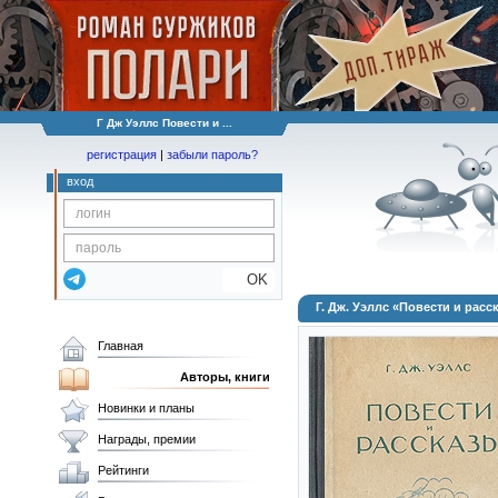
Г Дж Уэллс Повести и ...
регистрация
|
забыли пароль?
вход
OK
Г. Дж. Уэллс «Повести и расс
Главная
Авторы, книги
Новинки и планы
Награды, премии
Рейтинги