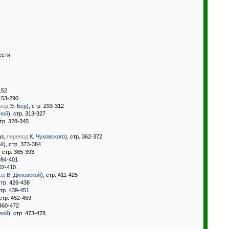
ести.
152
 153-290
вод
Э. Бер
), стр. 293-312
ной
), стр. 313-327
стр. 328-345
аз,
перевод
К. Чуковского
), стр. 362-372
ой
), стр. 373-384
, стр. 385-393
 394-401
402-410
од
В. Дилевской
), стр. 411-425
стр. 426-438
стр. 439-451
 стр. 452-459
 460-472
вой
), стр. 473-478