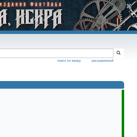
поиск по жанру
расширенный