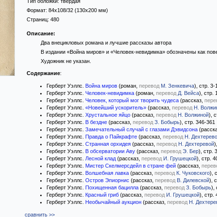
Тип обложки:
твёрдая
Формат:
84x108/32
(130x200 мм)
Страниц:
480
Описание:
Два внецикловых романа и лучшие рассказы автора
В издании «Война миров» и «Человек-невидимка» обозначены как пов
Художник не указан.
Содержание
:
Герберт Уэллс.
Война миров
(роман,
перевод
М. Зенкевича
), стр. 3-
Герберт Уэллс.
Человек-невидимка
(роман,
перевод
Д. Вейса
), стр.
Герберт Уэллс.
Человек, который мог творить чудеса
(рассказ,
пере
Герберт Уэллс.
«Новейший ускоритель»
(рассказ,
перевод
Н. Волжи
Герберт Уэллс.
Хрустальное яйцо
(рассказ,
перевод
Н. Волжиной
), 
Герберт Уэллс.
В бездне
(рассказ,
перевод
З. Бобырь
), стр. 346-361
Герберт Уэллс.
Замечательный случай с глазами Дэвидсона
(расск
Герберт Уэллс.
Правда о Пайкрафте
(рассказ,
перевод
Н. Дехтерев
Герберт Уэллс.
Странная орхидея
(рассказ,
перевод
Н. Дехтеревой
)
Герберт Уэллс.
В обсерватории Аву
(рассказ,
перевод
Э. Бер
), стр.
Герберт Уэллс.
Лесной клад
(рассказ,
перевод
И. Грушецкой
), стр. 
Герберт Уэллс.
Мистер Скелмерсдейл в стране фей
(рассказ,
перев
Герберт Уэллс.
Волшебная лавка
(рассказ,
перевод
К. Чуковского
), 
Герберт Уэллс.
Остров Эпиорнис
(рассказ,
перевод
В. Дилевской
), 
Герберт Уэллс.
Похищенная бацилла
(рассказ,
перевод
З. Бобырь
),
Герберт Уэллс.
Красный гриб
(рассказ,
перевод
И. Грушецкой
), стр.
Герберт Уэллс.
Необычайный аукцион
(рассказ,
перевод
Н. Дехтере
сравнить >>