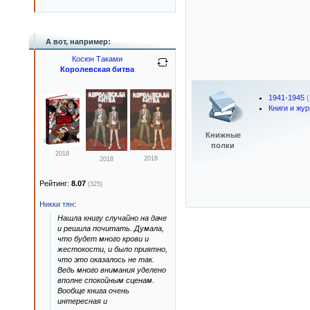
А вот, например:
Косюн Таками
Королевская битва
1941-1945
Книги и жур
Книжные
полки
2018
2018
2018
Рейтинг:
8.07
(325)
Никки тян
:
Нашла книгу случайно на даче
и решила почитать. Думала,
что будет много крови и
жестокости, и было приятно,
что это оказалось не так.
Ведь много внимания уделено
вполне спокойным сценам.
Вообще книга очень
интересная и