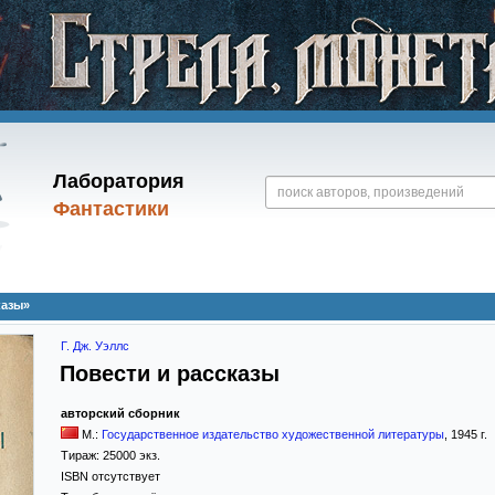
Лаборатория
Фантастики
казы»
Г. Дж. Уэллс
Повести и рассказы
авторский сборник
М.:
Государственное издательство художественной литературы
,
1945
г.
Тираж:
25000 экз.
ISBN отсутствует