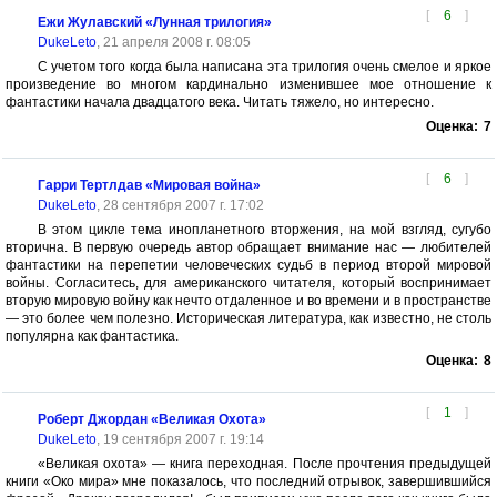
[
6
]
Ежи Жулавский «Лунная трилогия»
DukeLeto
, 21 апреля 2008 г. 08:05
С учетом того когда была написана эта трилогия очень смелое и яркое
произведение во многом кардинально изменившее мое отношение к
фантастики начала двадцатого века. Читать тяжело, но интересно.
Оценка:
7
[
6
]
Гарри Тертлдав «Мировая война»
DukeLeto
, 28 сентября 2007 г. 17:02
В этом цикле тема инопланетного вторжения, на мой взгляд, сугубо
вторична. В первую очередь автор обращает внимание нас — любителей
фантастики на перепетии человеческих судьб в период второй мировой
войны. Согласитесь, для американского читателя, который воспринимает
вторую мировую войну как нечто отдаленное и во времени и в пространстве
— это более чем полезно. Историческая литература, как известно, не столь
популярна как фантастика.
Оценка:
8
[
1
]
Роберт Джордан «Великая Охота»
DukeLeto
, 19 сентября 2007 г. 19:14
«Великая охота» — книга переходная. После прочтения предыдущей
книги «Око мира» мне показалось, что последний отрывок, завершившийся