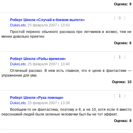
Оценка:
9
[
0
]
Роберт Шекли «Случай в боевом вылете»
DukeLeto
, 25 февраля 2007 г. 13:43
Простой перенос обычного рассказа про летчкиков в космос, тем не
менее довольно приятен.
Оценка:
6
[
1
]
Роберт Шекли «Рабы времени»
DukeLeto
, 25 февраля 2007 г. 13:40
Отличный рассказ. В нем есть главное, что я ценю в фантастике —
упражнение для ума.
Оценка:
10
[
1
]
Роберт Шекли «Рука помощи»
DukeLeto
, 25 февраля 2007 г. 13:38
Вообщем-то не фантастика, поэтому и 8, а не 10, хотя если б вместо
персонажей-людей были зеленые человечки был бы не тот эффект.
Оценка:
8