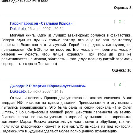
книга однозначно must read.
Оценка:
8
[
2
]
Гарри Гаррисон «Стальная Крыса»
DukeLeto
, 26 июня 2007 г. 20:24
Могучая книга. Один из лучших авантюрных романов в фантастике.
Говорю один из лучших только потому, что еще не всю фантастику
прочитал. Возможно что и лучший. Герой на редкость хитроумен, но
принципален. Он ВОР, но не простой. Его мораль — предтеча морали
хакеров — украсть, чтоб лучше охраняли. При этом ди Гриз не
разменивается на мелочи, обокрасть — так целую планету (читай: взломать
сервер — так сервер Пентагона).
Оценка:
10
[
2
]
Джордж Р. Р. Мартин «Короли-пустынники»
DukeLeto
, 15 июня 2007 г. 14:18
Отличная повесть. Правда для ужастика не хватает саспенса. А как
твердая НФ читается на одном дыхании. Припоминаю, что эту повесть
пытались экранизировать. Это была одна из серий сериала «The Outer
Limits», с Бо Бриджесом в главной роли. Действие перенесли на землю.
Главного героя назначили ученым, а королей-пустынников — коренными
жителями Марса. Весьма значительную часть сюжета обрубили, так что
получился классический сюжет о том как ЗЛО выходит из под контроля.
Надеюсь, что в будущем сделают более полноценную экранизацию.