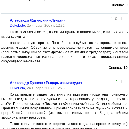
Оценка:
9
[
0
]
Александр Житинский «Лентяй»
DukeLeto
, 25 января 2007 г. 12:31
Цитата «Оказывается, и лентяи нужны в нашем мире, и на них часть
мира держится».
рассказ-анекдот-притча. Лентяй — это субъективная оценка человека
другими людьми. Объективно человек редко является настоящим лентяем
(полностью живущим за счет других, без каких-либо трудозатрат). Лентяем
назвают человека чья манера поведения не отвечает представлениям
окружащих о не-лентяе.
Оценка:
10
[
7
]
Александр Бушков «Рыцарь из ниоткуда»
DukeLeto
, 24 января 2007 г. 12:28
Когда впервые увидел эту книгу на прилавке (тогда она только-что
вышла в издательстве «Азбука») и поинтересовался у продавца — «А что
это?». Продавец сказал «Похоже на «Хроники Амбера». Стало любопытно.
Прочитал. Книга понравилась. Причем понравилась не глубиной сюжета и
проработкой персонажей (их там по моему нет вообще), а общим
эмоциональным настроем.
Такие книги читаются и перечитываются (да наверное и пишутся)
долгими зимними ночам под водочку и квашенную капусту.