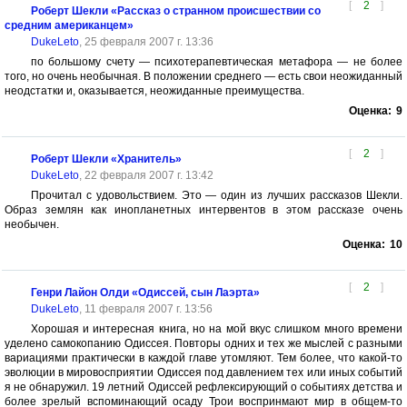
[
2
]
Роберт Шекли «Рассказ о странном происшествии со
средним американцем»
DukeLeto
, 25 февраля 2007 г. 13:36
по большому счету — психотерапевтическая метафора — не более
того, но очень необычная. В положении среднего — есть свои неожиданный
неодстатки и, оказывается, неожиданные преимущества.
Оценка:
9
[
2
]
Роберт Шекли «Хранитель»
DukeLeto
, 22 февраля 2007 г. 13:42
Прочитал с удовольствием. Это — один из лучших рассказов Шекли.
Образ землян как инопланетных интервентов в этом рассказе очень
необычен.
Оценка:
10
[
2
]
Генри Лайон Олди «Одиссей, сын Лаэрта»
DukeLeto
, 11 февраля 2007 г. 13:56
Хорошая и интересная книга, но на мой вкус слишком много времени
уделено самокопанию Одиссея. Повторы одних и тех же мыслей с разными
вариациями практически в каждой главе утомляют. Тем более, что какой-то
эволюции в мировосприятии Одиссея под давлением тех или иных событий
я не обнаружил. 19 летний Одиссей рефлексирующий о событиях детства и
более зрелый вспоминающий осаду Трои воспринмают мир в общем-то