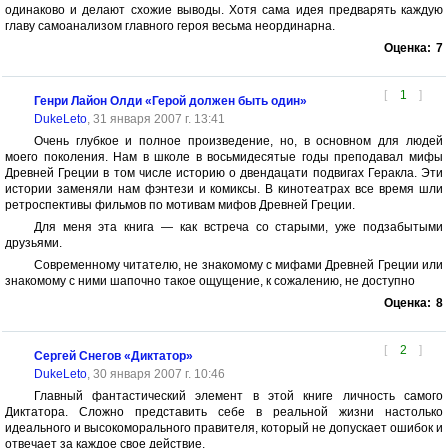
одинаково и делают схожие выводы. Хотя сама идея предварять каждую
главу самоанализом главного героя весьма неординарна.
Оценка:
7
[
1
]
Генри Лайон Олди «Герой должен быть один»
DukeLeto
, 31 января 2007 г. 13:41
Очень глубкое и полное произведение, но, в основном для людей
моего поколения. Нам в школе в восьмидесятые годы преподавал мифы
Древней Греции в том числе историю о двендацати подвигах Геракла. Эти
истории заменяли нам фэнтези и комиксы. В кинотеатрах все время шли
ретроспективы фильмов по мотивам мифов Древней Греции.
Для меня эта книга — как встреча со старыми, уже подзабытыми
друзьями.
Современному читателю, не знакомому с мифами Древней Греции или
знакомому с ними шапочно такое ощущение, к сожалению, не доступно
Оценка:
8
[
2
]
Сергей Снегов «Диктатор»
DukeLeto
, 30 января 2007 г. 10:46
Главный фантастический элемент в этой книге личность самого
Диктатора. Сложно представить себе в реальной жизни настолько
идеального и высокоморального правителя, который не допускает ошибок и
отвечает за каждое свое действие.