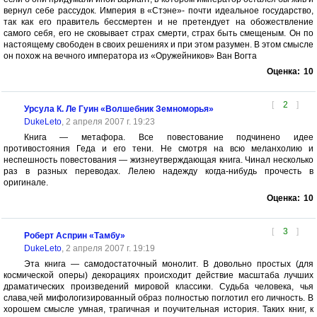
вернул себе рассудок. Империя в «Стэне»- почти идеальное государство,
так как его правитель бессмертен и не претендует на обожествление
самого себя, его не сковывает страх смерти, страх быть смещеным. Он по
настоящему свободен в своих решениях и при этом разумен. В этом смысле
он похож на вечного императора из «Оружейников» Ван Вогта
Оценка:
10
[
2
]
Урсула К. Ле Гуин «Волшебник Земноморья»
DukeLeto
, 2 апреля 2007 г. 19:23
Книга — метафора. Все повестование подчинено идее
противостояния Геда и его тени. Не смотря на всю меланхолию и
неспешность повестования — жизнеутверждающая книга. Чинал несколько
раз в разных переводах. Лелею надежду когда-нибудь прочесть в
оригинале.
Оценка:
10
[
3
]
Роберт Асприн «Тамбу»
DukeLeto
, 2 апреля 2007 г. 19:19
Эта книга — самодостаточный монолит. В довольно простых (для
космической оперы) декорациях происходит действие масштаба лучших
драматических произведений мировой классики. Судьба человека, чья
слава,чей мифологизированный образ полностью поглотил его личность. В
хорошем смысле умная, трагичная и поучительная история. Таких книг, к