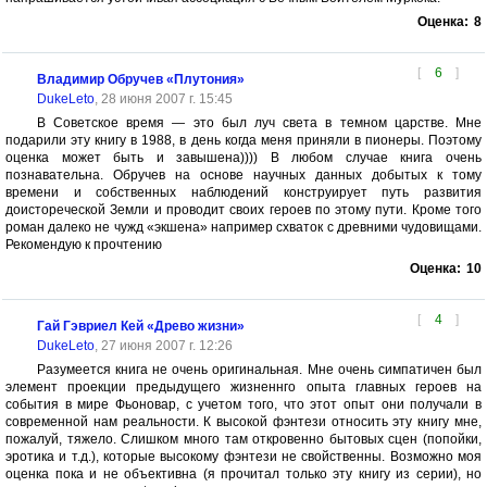
Оценка:
8
[
6
]
Владимир Обручев «Плутония»
DukeLeto
, 28 июня 2007 г. 15:45
В Советское время — это был луч света в темном царстве. Мне
подарили эту книгу в 1988, в день когда меня приняли в пионеры. Поэтому
оценка может быть и завышена)))) В любом случае книга очень
познавательна. Обручев на основе научных данных добытых к тому
времени и собственных наблюдений конструирует путь развития
доистореческой Земли и проводит своих героев по этому пути. Кроме того
роман далеко не чужд «экшена» например схваток с древними чудовищами.
Рекомендую к прочтению
Оценка:
10
[
4
]
Гай Гэвриел Кей «Древо жизни»
DukeLeto
, 27 июня 2007 г. 12:26
Разумеется книга не очень оригинальная. Мне очень симпатичен был
элемент проекции предыдущего жизненнго опыта главных героев на
события в мире Фьоновар, с учетом того, что этот опыт они получали в
современной нам реальности. К высокой фэнтези относить эту книгу мне,
пожалуй, тяжело. Слишком много там откровенно бытовых сцен (попойки,
эротика и т.д.), которые высокому фэнтези не свойственны. Возможно моя
оценка пока и не объективна (я прочитал только эту книгу из серии), но