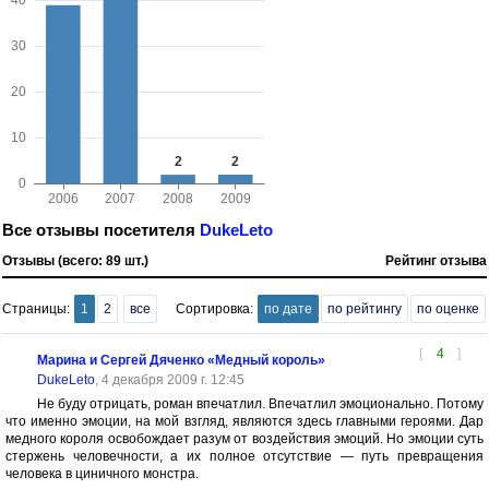
Все отзывы посетителя
DukeLeto
Отзывы (всего: 89 шт.)
Рейтинг отзыва
Страницы:
1
2
все
Сортировка:
по дате
по рейтингу
по оценке
[
4
]
Марина и Сергей Дяченко «Медный король»
DukeLeto
, 4 декабря 2009 г. 12:45
Не буду отрицать, роман впечатлил. Впечатлил эмоционально. Потому
что именно эмоции, на мой взгляд, являются здесь главными героями. Дар
медного короля освобождает разум от воздействия эмоций. Но эмоции суть
стержень человечности, а их полное отсутствие — путь превращения
человека в циничного монстра.