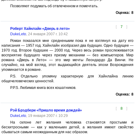
Позволяют подумать об отвлеченном и помечтать.
Оценка:
8
[
7
]
Роберт Хайнлайн «Дверь в лето»
DukeLeto
, 24 января 2007 г. 10:42
Роман показался мне средненьким пока я не взглянул на дату его
написания — 1957 год. Хайнлайн изобразил два будущих. Одно будущее —
1970 год. Второе будушее — 2000 год. Через весь роман прослеживается
восприятие будущего через призму механики — без компьютеров. Мир
романа «Дверь в Лето» — это мир мечты Леондардо Да Винчи. Не
случайно, на мой взгляд, этот выдающийся деятель эпохи Возрождения
упоминается в романе.
P.S. Отдельно упомяну характерную для Хайнлайна линию
общечеловеческих ценностей.
P.P.S. Любимая книга всех кошатников.
Оценка:
8
[
8
]
Рэй Брэдбери «Пришло время дождей»
DukeLeto
, 19 января 2007 г. 10:29
На склоне лет желания человека становятся простыми и
бесхитросными — как у маленьких детей, а желания имеют свойство
сбываться самым неожиданным для нас образом.