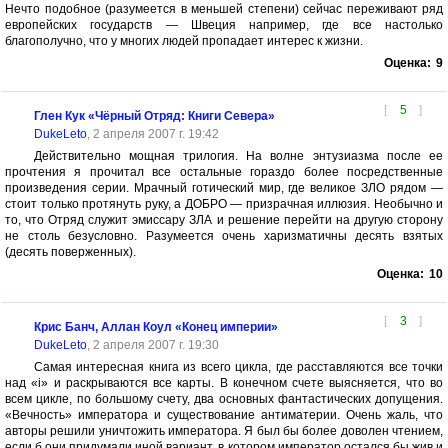
Нечто подобное (разумеется в меньшей степени) сейчас переживают ряд
европейских государств — Швеция например, где все настолько
благополучно, что у многих людей пропадает интерес к жизни.
Оценка:
9
[
5
]
Глен Кук «Чёрный Отряд: Книги Севера»
DukeLeto
, 2 апреля 2007 г. 19:42
Действительно мощная трилогия. На волне энтузиазма после ее
прочтения я прочитал все остальные гораздо более посредственные
произведения серии. Мрачный готический мир, где великое ЗЛО рядом —
стоит только протянуть руку, а ДОБРО — призрачная иллюзия. Необычно и
то, что Отряд служит эмиссару ЗЛА и решение перейти на другую сторону
не столь безусловно. Разумеется очень харизматичны десять взятых
(десять поверженных).
Оценка:
10
[
3
]
Крис Банч, Аллан Коул «Конец империи»
DukeLeto
, 2 апреля 2007 г. 19:30
Самая интересная книга из всего цикла, где расставляются все точки
над «i» и раскрываются все карты. В конечном счете выясняется, что во
всем цикле, по большому счету, два основных фантастических допущения.
«Вечность» императора и существование антиматерии. Очень жаль, что
авторы решили уничтожить императора. Я был бы более доволен чтением,
если б они придумали иной вариант, в котором император остался бы жив и