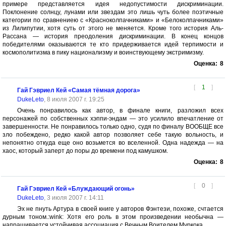
примере представляется идея недопустимости дискриминации.
Поклонение солнцу, лунами или звездам это лишь чуть более поэтичные
категории по сравнениею с «Красноколпачниками» и «Белоколпачниками»
из Лилипутии, хотя суть от этого не меняется. Кроме того история Аль-
Рассана — история преодоления дискриминации. В конец концов
победителями оказываются те кто придерживается идей терпимости и
космополитизма в пику национализму и воинствующему экстримизму.
Оценка:
8
[
1
]
Гай Гэвриел Кей «Самая тёмная дорога»
DukeLeto
, 8 июля 2007 г. 19:25
Очень понравилось как автор, в финале книги, разложил всех
персонажей по собственных хэппи-эндам — это усилило впечатление от
завершенности. Не понравилось только одно, судя по финалу ВООБЩЕ все
зло побеждено, редко какой автор позволяет себе такую вольность, и
непонятно откуда еще оно возьмется во вселенной. Одна надежда — на
хаос, который заперт до поры до времени под камушком.
Оценка:
8
[
0
]
Гай Гэвриел Кей «Блуждающий огонь»
DukeLeto
, 3 июля 2007 г. 14:11
Эх не пнуть Артура в своей книге у авторов Фэнтези, похоже, счтается
дурным тоном.:wink: Хотя его роль в этом произведении необычна —
напрашивается устойчивая ассоциация с Вечным Воителем Муркока.