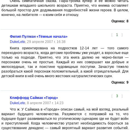
Очень симпатичная сказка. Пара-тройка купюр и ее можно читать
детишкам младшего школьного возраста. Приятно, что книжка оставляет
большой простор для додумывания подробностей жизни героев. В целом,
конечно, на любителя — к коим себя и отношу.
Оценка:
8
[
1
]
Филип Пулман «Тёмные начала»
DukeLeto
, 29 апреля 2007 г. 16:38
Книга ориентирована на подростков 12-14 лет — того самого
переходного возраста, когда детские проблемы уже уходят, а взрослые еще
только на подходе. Приятно, что эта книга далеко не черно-белая —
персонажи очень не простые. Каждый из них совершает как добрые и
милосердные, так и поистине чудовищные поступки. Зачастую тяжело
разобраться какой персонаж положительный, а какой отрицательный. Для
детской книги в ней очень много жестоких натуралистических сцен.
Оценка:
9
[
3
]
Клиффорд Саймак «Город»
DukeLeto
, 8 апреля 2007 г. 14:23
Что ж. У Саймака в «Городе» описан самый, на мой взгляд, реальный
вариант будущего человечества. Разумеется с поправкой на то, что
будущее будет развививаться по утопическому сценарию где не будет войн
и преступлений. Когда человечество утратит необходимость бороться за
существование декаденс — самый вероятный вариант развития событий.