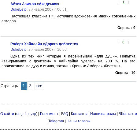
[
1
]
Айзек Азимов «Академия»
DukeLeto
, 8 января 2007 г. 06:51
Настоящая классика НФ. Источник вдохновения многих современных
авторов.
Оценка:
9
[
6
]
Роберт Хайнлайн «Дорога доблести»
DukeLeto
, 2 января 2007 г. 16:56
Одна из тех книг, которые я перечитываю «для души». Попытка
«заигрывания с фэнтези» у Хайнлайна удалась на 200 %. На это
произведние, по духу и стилю, похожи «Хроники Амбера» Желязны.
Оценка:
10
Страницы:
1
2
все
О сайте
(
eng
,
fra
,
укр
) |
Регламент
|
FAQ
|
Контакты
|
Наши награды
|
ВКонтакте
|
Telegram
|
Наши товары