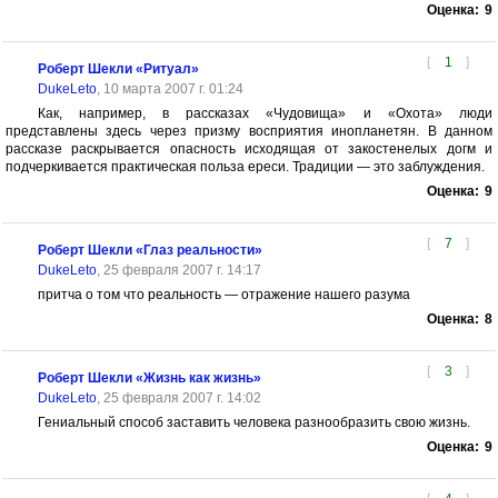
Оценка:
9
[
1
]
Роберт Шекли «Ритуал»
DukeLeto
, 10 марта 2007 г. 01:24
Как, например, в рассказах «Чудовища» и «Охота» люди
представлены здесь через призму восприятия инопланетян. В данном
рассказе раскрывается опасность исходящая от закостенелых догм и
подчеркивается практическая польза ереси. Традиции — это заблуждения.
Оценка:
9
[
7
]
Роберт Шекли «Глаз реальности»
DukeLeto
, 25 февраля 2007 г. 14:17
притча о том что реальность — отражение нашего разума
Оценка:
8
[
3
]
Роберт Шекли «Жизнь как жизнь»
DukeLeto
, 25 февраля 2007 г. 14:02
Гениальный способ заставить человека разнообразить свою жизнь.
Оценка:
9