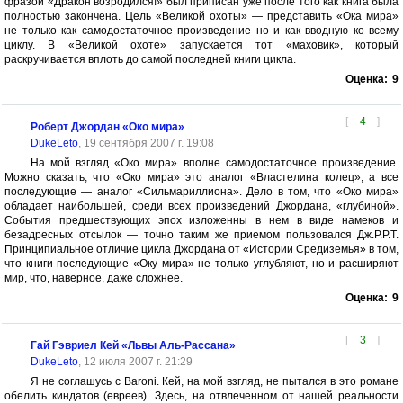
фразой «Дракон возродился!» был приписан уже после того как книга была
полностью закончена. Цель «Великой охоты» — представить «Ока мира»
не только как самодостаточное произведение но и как вводную ко всему
циклу. В «Великой охоте» запускается тот «маховик», который
раскручивается вплоть до самой последней книги цикла.
Оценка:
9
[
4
]
Роберт Джордан «Око мира»
DukeLeto
, 19 сентября 2007 г. 19:08
На мой взгляд «Око мира» вполне самодостаточное произведение.
Можно сказать, что «Око мира» это аналог «Властелина колец», а все
последующие — аналог «Сильмариллиона». Дело в том, что «Око мира»
обладает наибольшей, среди всех произведений Джордана, «глубиной».
События предшествующих эпох изложенны в нем в виде намеков и
безадресных отсылок — точно таким же приемом пользовался Дж.Р.Р.Т.
Принципиальное отличие цикла Джордана от «Истории Средиземья» в том,
что книги последующие «Оку мира» не только углубляют, но и расширяют
мир, что, наверное, даже сложнее.
Оценка:
9
[
3
]
Гай Гэвриел Кей «Львы Аль-Рассана»
DukeLeto
, 12 июля 2007 г. 21:29
Я не соглашусь с Baroni. Кей, на мой взгляд, не пытался в это романе
обелить киндатов (евреев). Здесь, на отвлеченном от нашей реальности