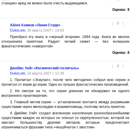
станции» вряд ли можно было счесть выдающимся.
Оценка:
8
[
0
]
Айзек Азимов «Лакки Старр»
DukeLeto
, 30 марта 2007 г. 19:03
Приобрел эту книгу в «черный вторник» 1994 года. Книга во многих
отношениях приятная. Радует четкий сюжет — без излишних
фанатастических «наворотов».
Оценка:
8
[
7
]
Джеймс Уайт «Космический госпиталь»
DukeLeto
, 18 марта 2007 г. 12:39
1. Прочитал «Эскулап», после чего методично собрал всю серию и
прочитал от корки до корки. Одно из лучших фантастических произведений.
2. Не смотря на то, что серия длинная не обнаружил ни одного
внутреннего проитворечия.
3. Главный мотив серии — установление контакта между разумными
существами через милосердие и взаимопомощь, поэтому читать приятно.
4. Джеймс Уайт создал вселенную населенную разнообразнейшеми
существами каждое из которых он описал со скурпулезностью, которой не
хватает большинству другимх авторов, которые предпочитают
ограничиваться фразами типа «чешуйчатое с хвостом».