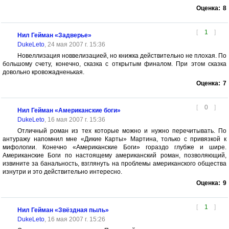
Оценка:
8
[
1
]
Нил Гейман «Задверье»
DukeLeto
, 24 мая 2007 г. 15:36
Новеллизация новвелизацией, но книжка действительно не плохая. По
большому счету, конечно, сказка с открытым финалом. При этом сказка
довольно кровожадненькая.
Оценка:
7
[
0
]
Нил Гейман «Американские боги»
DukeLeto
, 16 мая 2007 г. 15:36
Отличный роман из тех которые можно и нужно перечитывать. По
антуражу напомнил мне «Дикие Карты» Мартина, только с привязкой к
мифологии. Конечно «Американские Боги» гораздо глубже и шире.
Американские Боги по настоящему американский роман, позволяющий,
извините за банальность, взглянуть на проблемы американского общества
изнутри и это действительно интересно.
Оценка:
9
[
1
]
Нил Гейман «Звёздная пыль»
DukeLeto
, 16 мая 2007 г. 15:26