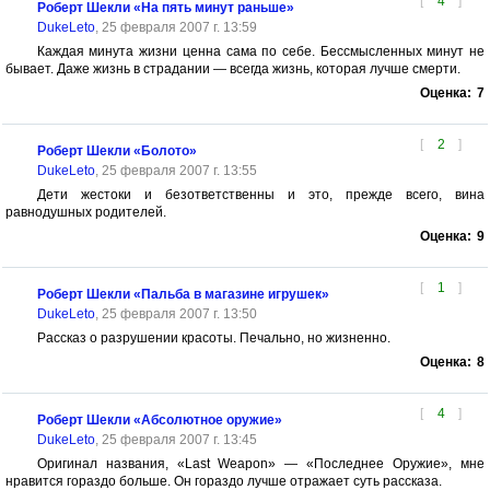
[
4
]
Роберт Шекли «На пять минут раньше»
DukeLeto
, 25 февраля 2007 г. 13:59
Каждая минута жизни ценна сама по себе. Бессмысленных минут не
бывает. Даже жизнь в страдании — всегда жизнь, которая лучше смерти.
Оценка:
7
[
2
]
Роберт Шекли «Болото»
DukeLeto
, 25 февраля 2007 г. 13:55
Дети жестоки и безответственны и это, прежде всего, вина
равнодушных родителей.
Оценка:
9
[
1
]
Роберт Шекли «Пальба в магазине игрушек»
DukeLeto
, 25 февраля 2007 г. 13:50
Рассказ о разрушении красоты. Печально, но жизненно.
Оценка:
8
[
4
]
Роберт Шекли «Абсолютное оружие»
DukeLeto
, 25 февраля 2007 г. 13:45
Оригинал названия, «Last Weapon» — «Последнее Оружие», мне
нравится гораздо больше. Он гораздо лучше отражает суть рассказа.