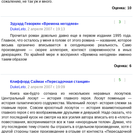
сожалению, не так уж и много.
Оценка:
10
[
3
]
Эдуард Геворкян «Времена негодяев»
DukeLeto
, 2 апреля 2007 г. 19:13
Прочитал роман довольно давно еще в первом издании 1995 года.
Главное, что осталось у меня в голове от этого романа — название, которое
весьма органично вписывается в сегодняшнюю реальность. Само
произведение — скорее аллегория, контекст современности в иных
декорациях. По крайней мере я воспринял «Времена негодяев» именно
таким образом
Оценка:
6
[
5
]
Клиффорд Саймак «Пересадочная станция»
DukeLeto
, 2 апреля 2007 г. 19:09
Книга как-будто соткана из несколькоих неравных лоскутков.
Центральный лоскут — история главного героя. Лоскут поменьше —
история галактического содружества. Маленький лоскут- история слежки за
главным герое. Совсем крохотный лоскуток — история взаимотношений
главного героя с его воображемыми друзьями и девушкой. Надо сказать, что
этот последний кусок не смотря на все усилия автора вписать его в «плоть»
повестования, воспринимается все ж таки «инородным телом». Думаю, что
эту последнюю тему стоило бы отразить в отдельном произведении, хотя с
другой стороны такое произведение в отрыве от контекста «Пересадочной