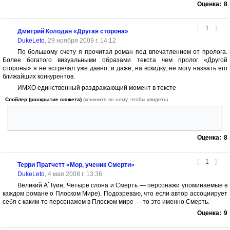
Оценка:
8
[
1
]
Дмитрий Колодан «Другая сторона»
DukeLeto
, 29 ноября 2009 г. 14:12
По большому счету я прочитал роман под впечатлением от пролога.
Более богатого визуальными образами текста чем пролог «Другой
стороны» я не встречал уже давно, и даже, на вскидку, не могу назвать его
ближайших конкурентов.
ИМХО единственный раздражающий момент в тексте
Спойлер (раскрытие сюжета)
(кликните по нему, чтобы увидеть)
навязчивое поминание Гингемы. Падения фургончика на голову
ведьмы вполне достаточно для четкой ассоциации с «Волшебником»
Оценка:
8
[
1
]
Терри Пратчетт «Мор, ученик Смерти»
DukeLeto
, 4 мая 2008 г. 13:36
Великий А`Туин, Четыре слона и Смерть — персонажи упоминаемые в
каждом романе о Плоском Мире). Подозреваю, что если автор ассоциирует
себя с каким-то персонажем в Плоском мире — то это именно Смерть.
Оценка:
9