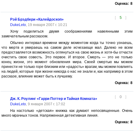
Оценка:
8
[
5
]
Рэй Брэдбери «Калейдоскоп»
DukeLeto
, 19 января 2007 г. 10:21
Хочу поделиться двумя соображениями навеянными этим
замечательным рассказом.
Обычно интервал времени между моментом когда ты точно узнаешь,
что мертв и умираешь на самом деле исчезающе мал. Далеко не всем
предоставляется возможность оглянуться на свою жизнь и хотя-бы отчасти
очистить свою совесть. Это первое. И второе. Смерть — это не только
конец жизни, это момент обновления мира. Своей смертью мы можем
принести не только горе близким или «радость» врагам, мы можем повлиять
на людей, которые при жизни никогда о нас не знали и, как например в этом
рассказе, влияние может быть к лучшему.
Оценка:
8
[
0
]
Дж. К. Роулинг «Гарри Поттер и Тайная Комната»
DukeLeto
, 9 января 2007 г. 17:02
На настолько «детская» книжка как думают непосвященные. Очень
много мрачных тонов. Напряженная детективная линия.
Оценка:
8