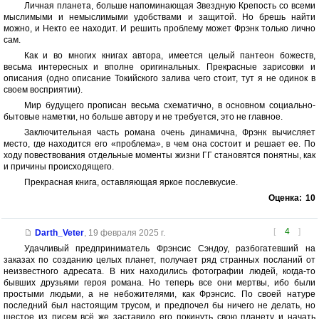
Личная планета, больше напоминающая Звездную Крепость со всеми
мыслимыми и немыслимыми удобствами и защитой. Но брешь найти
можно, и Некто ее находит. И решить проблему может Фрэнк только лично
сам.
Как и во многих книгах автора, имеется целый пантеон божеств,
весьма интересных и вполне оригинальных. Прекрасные зарисовки и
описания (одно описание Токийского залива чего стоит, тут я не одинок в
своем восприятии).
Мир будущего прописан весьма схематично, в основном социально-
бытовые наметки, но больше автору и не требуется, это не главное.
Заключительная часть романа очень динамична, Фрэнк вычисляет
место, где находится его «проблема», в чем она состоит и решает ее. По
ходу повествования отдельные моменты жизни ГГ становятся понятны, как
и причины происходящего.
Прекрасная книга, оставляющая яркое послевкусие.
Оценка:
10
[
4
]
Darth_Veter
,
19 февраля 2025 г.
Удачливый предприниматель Фрэнсис Сэндоу, разбогатевший на
заказах по созданию целых планет, получает ряд странных посланий от
неизвестного адресата. В них находились фотографии людей, когда-то
бывших друзьями героя романа. Но теперь все они мертвы, ибо были
простыми людьми, а не небожителями, как Фрэнсис. По своей натуре
последний был настоящим трусом, и предпочел бы ничего не делать, но
шестое из писем всё же заставило его покинуть свою планету и начать