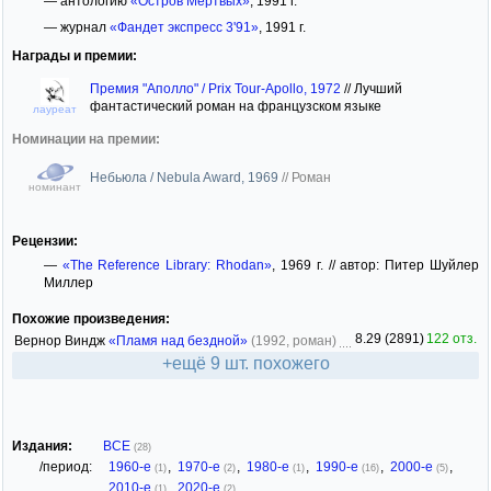
— антологию
«Остров Мертвых»
, 1991 г.
— журнал
«Фандет экспресс 3'91»
, 1991 г.
Награды и премии:
Премия "Аполло" / Prix Tour-Apollo, 1972
//
Лучший
фантастический роман на французском языке
лауреат
Номинации на премии:
Небьюла / Nebula Award, 1969
//
Роман
номинант
Рецензии:
—
«The Reference Library: Rhodan»
, 1969 г. // автор: Питер Шуйлер
Миллер
Похожие произведения:
8.29 (2891)
122 отз.
Вернор Виндж
«Пламя над бездной»
(1992, роман)
+ещё 9 шт. похожего
Издания:
ВСЕ
(28)
/период:
1960-е
,
1970-е
,
1980-е
,
1990-е
,
2000-е
,
(1)
(2)
(1)
(16)
(5)
2010-е
,
2020-е
(1)
(2)