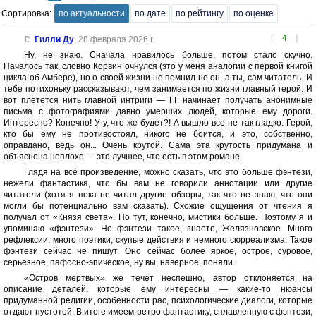
Сортировка:
по актуальности
по дате
по рейтингу
по оценке
[
4
]
Гилли Ду
,
28 февраля 2026 г.
Ну, не знаю. Сначала нравилось больше, потом стало скучно.
Началось так, словно Корвин очнулся (это у меня аналогии с первой книгой
цикла об Амбере), но о своей жизни не помнил не он, а ты, сам читатель. И
тебе потихоньку рассказывают, чем занимается по жизни главный герой. И
вот плетется нить главной интриги — ГГ начинает получать анонимные
письма с фотографиями давно умерших людей, которые ему дороги.
Интересно? Конечно! У-у, что же будет?! А вышло все не так гладко. Герой,
кто бы ему не противостоял, никого не боится, и это, собственно,
оправдано, ведь он... Очень крутой. Сама эта крутость придумана и
объяснена неплохо — это лучшее, что есть в этом романе.
Глядя на всё произведение, можно сказать, что это больше фэнтези,
нежели фантастика, что бы вам не говорили аннотации или другие
читатели (хотя я пока не читал другие обзоры, так что не знаю, что они
могли бы потенциально вам сказать). Схожие ощущения от чтения я
получал от «Князя света». Но тут, конечно, мистики больше. Поэтому я и
упоминаю «фэнтези». Но фэнтези такое, знаете, Желязновское. Много
рефлексии, много поэтики, скупые действия и немного сюрреализма. Такое
фэнтези сейчас не пишут. Оно сейчас более яркое, острое, суровое,
серьезное, пафосно-эпическое, ну вы, наверное, поняли.
«Остров мертвых» же течет неспешно, автор отклоняется на
описание деталей, которые ему интересны — какие-то нюансы
придуманной религии, особенности рас, психологические диалоги, которые
отдают пустотой. В итоге имеем ретро фантастику, сплавленную с фэнтези,