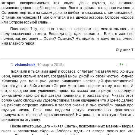
которая воспринимаемся как «один день крутого, но немного
сомневающегося в себе персонажа». Вся эта лирика, связанная именно с
Островом мертвым на самом деле не шибко-то оказалась с ним связанной.
С таким же успехом ГГ мог очутится и на другом острове, Острове кокосов
или Острове горькой сливы.
Поставлю 7-ку, но она такая в основном за мечтательность и
полупрозрачность текста. Впереди еще один роман о… Блин, я даже не
помню, как его зовут… Фрэнк? Фрэнсис? Ну, видите, я даже не запомнил
имя главного героя.
Оценка:
7
[
17
]
visionshock
,
10 марта 2015 г.
Тысячами и тысячами идей и образов, оплетает писателя мир. Хочешь
бери, уноси сколько влезет, создавай миры, рисуй их своей кистью. Роджер
Желязны для меня уже давно эквивалент настоящей фантастической
литературы и обойти мимо «Остров Мертвых» вопреки всему, я не мог. И
ого, очередное мое удивление, прямо на глазах автор рисует очередную
уникальную идею где все детали подогнаны и расставлены. Читать этот
роман было сплошным удовольствием, такое ощущение что я где-то далеко
на райских островах купаюсь в теплом океане и пью коктейли забыв про
скучную жизнь. Если вам надоели потуги современных фантастов
придумать интересный приключенческий НФ роман, то советую обратить
вниманию на эту книгу.
После опустошающего «Князя Света», психологичных мазком «Творца
снов» и элегантных «Хроник Амбера» ждать от автора можно все что