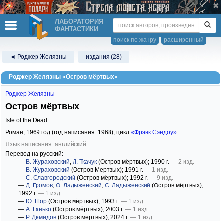
ЛАБОРАТОРИЯ
ФАНТАСТИКИ
поиск по жанру
расширенный
◄ Роджер Желязны
издания (28)
Роджер Желязны «Остров мёртвых»
Роджер Желязны
Остров мёртвых
Isle of the Dead
Роман,
1969
год (год написания: 1968); цикл
«Фрэнк Сэндоу»
Язык написания: английский
Перевод на русский:
—
В. Жураховский
,
Л. Ткачук
(Остров мёртвых)
; 1990 г.
— 2 изд.
—
В. Жураховский
(Остров Мертвых)
; 1991 г.
— 1 изд.
—
С. Славгородский
(Остров мёртвых)
; 1992 г.
— 9 изд.
—
Д. Громов
,
О. Ладыженский
,
С. Ладыженский
(Остров мёртвых)
;
1992 г.
— 1 изд.
—
Ю. Шор
(Остров мёртвых)
; 1993 г.
— 1 изд.
—
А. Ганько
(Остров мёртвых)
; 2003 г.
— 1 изд.
—
Р. Демидов
(Остров мертвых)
; 2024 г.
— 1 изд.