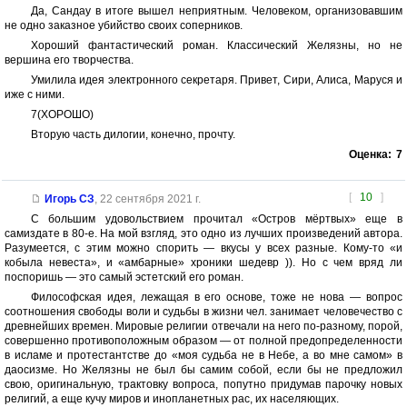
Да, Сандау в итоге вышел неприятным. Человеком, организовавшим
не одно заказное убийство своих соперников.
Хороший фантастический роман. Классический Желязны, но не
вершина его творчества.
Умилила идея электронного секретаря. Привет, Сири, Алиса, Маруся и
иже с ними.
7(ХОРОШО)
Вторую часть дилогии, конечно, прочту.
Оценка:
7
[
10
]
Игорь СЗ
,
22 сентября 2021 г.
С большим удовольствием прочитал «Остров мёртвых» еще в
самиздате в 80-е. На мой взгляд, это одно из лучших произведений автора.
Разумеется, с этим можно спорить — вкусы у всех разные. Кому-то «и
кобыла невеста», и «амбарные» хроники шедевр )). Но с чем вряд ли
поспоришь — это самый эстетский его роман.
Философская идея, лежащая в его основе, тоже не нова — вопрос
соотношения свободы воли и судьбы в жизни чел. занимает человечество с
древнейших времен. Мировые религии отвечали на него по-разному, порой,
совершенно противоположным образом — от полной предопределенности
в исламе и протестантстве до «моя судьба не в Небе, а во мне самом» в
даосизме. Но Желязны не был бы самим собой, если бы не предложил
свою, оригинальную, трактовку вопроса, попутно придумав парочку новых
религий, а еще кучу миров и инопланетных рас, их населяющих.