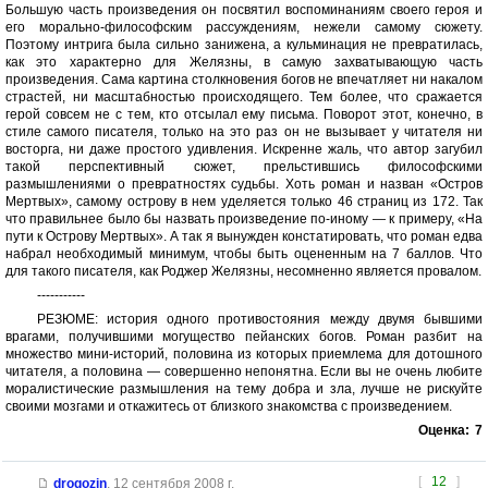
Большую часть произведения он посвятил воспоминаниям своего героя и
его морально-философским рассуждениям, нежели самому сюжету.
Поэтому интрига была сильно занижена, а кульминация не превратилась,
как это характерно для Желязны, в самую захватывающую часть
произведения. Сама картина столкновения богов не впечатляет ни накалом
страстей, ни масштабностью происходящего. Тем более, что сражается
герой совсем не с тем, кто отсылал ему письма. Поворот этот, конечно, в
стиле самого писателя, только на это раз он не вызывает у читателя ни
восторга, ни даже простого удивления. Искренне жаль, что автор загубил
такой перспективный сюжет, прельстившись философскими
размышлениями о превратностях судьбы. Хоть роман и назван «Остров
Мертвых», самому острову в нем уделяется только 46 страниц из 172. Так
что правильнее было бы назвать произведение по-иному — к примеру, «На
пути к Острову Мертвых». А так я вынужден констатировать, что роман едва
набрал необходимый минимум, чтобы быть оцененным на 7 баллов. Что
для такого писателя, как Роджер Желязны, несомненно является провалом.
-----------
РЕЗЮМЕ: история одного противостояния между двумя бывшими
врагами, получившими могущество пейанских богов. Роман разбит на
множество мини-историй, половина из которых приемлема для дотошного
читателя, а половина — совершенно непонятна. Если вы не очень любите
моралистические размышления на тему добра и зла, лучше не рискуйте
своими мозгами и откажитесь от близкого знакомства с произведением.
Оценка:
7
[
12
]
drogozin
,
12 сентября 2008 г.