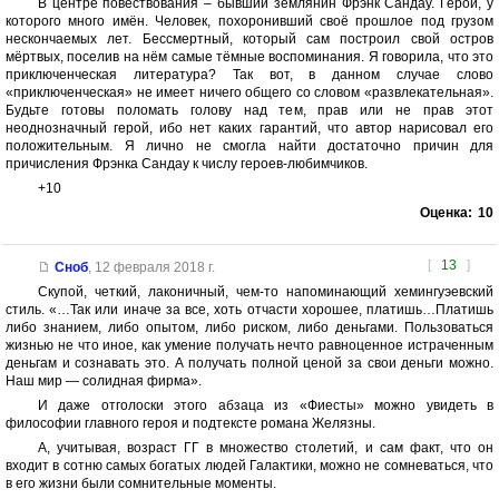
В центре повествования – бывший землянин Фрэнк Сандау. Герой, у
которого много имён. Человек, похоронивший своё прошлое под грузом
нескончаемых лет. Бессмертный, который сам построил свой остров
мёртвых, поселив на нём самые тёмные воспоминания. Я говорила, что это
приключенческая литература? Так вот, в данном случае слово
«приключенческая» не имеет ничего общего со словом «развлекательная».
Будьте готовы поломать голову над тем, прав или не прав этот
неоднозначный герой, ибо нет каких гарантий, что автор нарисовал его
положительным. Я лично не смогла найти достаточно причин для
причисления Фрэнка Сандау к числу героев-любимчиков.
+10
Оценка:
10
[
13
]
Сноб
,
12 февраля 2018 г.
Скупой, четкий, лаконичный, чем-то напоминающий хемингуэевский
стиль. «…Так или иначе за все, хоть отчасти хорошее, платишь…Платишь
либо знанием, либо опытом, либо риском, либо деньгами. Пользоваться
жизнью не что иное, как умение получать нечто равноценное истраченным
деньгам и сознавать это. А получать полной ценой за свои деньги можно.
Наш мир — солидная фирма».
И даже отголоски этого абзаца из «Фиесты» можно увидеть в
философии главного героя и подтексте романа Желязны.
А, учитывая, возраст ГГ в множество столетий, и сам факт, что он
входит в сотню самых богатых людей Галактики, можно не сомневаться, что
в его жизни были сомнительные моменты.