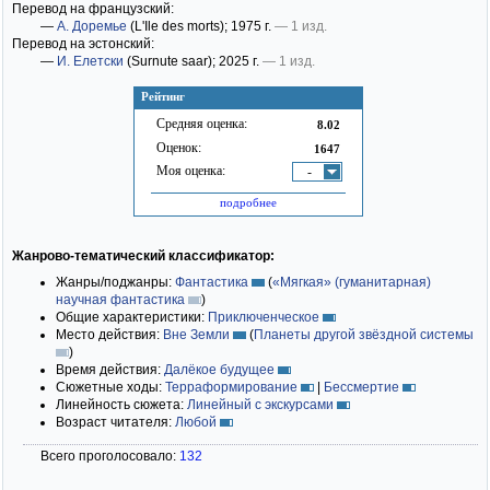
Перевод на французский:
—
А. Доремье
(L'Ile des morts)
; 1975 г.
— 1 изд.
Перевод на эстонский:
—
И. Елетски
(Surnute saar)
; 2025 г.
— 1 изд.
Рейтинг
Средняя оценка:
8.02
Оценок:
1647
Моя оценка:
-
подробнее
Жанрово-тематический классификатор:
Жанры/поджанры:
Фантастика
(
«Мягкая» (гуманитарная)
научная фантастика
)
Общие характеристики:
Приключенческое
Место действия:
Вне Земли
(
Планеты другой звёздной системы
)
Время действия:
Далёкое будущее
Сюжетные ходы:
Терраформирование
|
Бессмертие
Линейность сюжета:
Линейный с экскурсами
Возраст читателя:
Любой
Всего проголосовало:
132