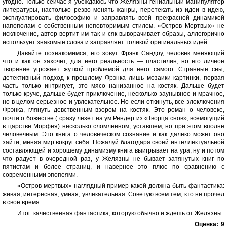
угодно. Только сейчас я убеждаюсь что Желязны гениальный манипулятор
литературы, настолько резво менять жанры, перетекать из идеи в идею,
эксплуатировать философию и заправлять всей прекрасной динамикой
напополам с собственным неповторимым стилем. «Остров Мертвых» не
исключение, автор вертит им так и сяк выворачивает образы, аллегорично
использует знакомые слова и заправляет толикой оригинальных идей.
Давайте познакомимся, его зовут Фрэнк Сандоу, человек меняющий
что и как он захочет, для него реальность — пластилин, но его личное
творение угрожает жуткой проблемой для него самого. Странные сны,
детективный подход к прошлому Фрэнка лишь мозаики картинки, первая
часть только интригует, это мясо нанизанное на костяк. Дальше будет
только круче, дальше будет приключение, несколько заунывное и мрачное,
но в целом серьезное и увлекательное. Но если откинуть, все злоключения
Фрэнка, глянуть девственным взором на костяк. Это роман о человеке,
почти о божестве ( сразу лезет на ум Рендер из «Творца снов», всемогущий
в царстве Морфея) несколько сломленном, уставшем, но при этом вполне
человечным. Это книга о человеческом сознание и как далеко может оно
зайти, меняя мир вокруг себя. Пожалуй благодаря своей интеллектуальной
составляющей и хорошему динамизму книга выигрывает на ура, ну и потом
что радует в очередной раз, у Желязны не бывает затянутых книг по
пятистам и более страниц, и наверное это плюс по сравнению с
современными эпопеями.
«Остров мертвых» наглядный пример какой должна быть фантастика:
живая, интересная, умная, увлекательная. Советую всем тем, кто не прочел
в свое время.
Итог: качественная фантастика, которую обычно и ждешь от Желязны.
Оценка:
9