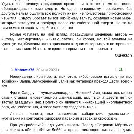
Удивительно жизнеутверждающая проза — и в то же время постоянно
обращающаяся к теме смерти. Но одно, по-видимому, невозможно без
другого. Нельзя ощутить всю полноту жизни, не почувстовав прикосновения
небытия. Сэндоу бросает вызов Токийскому заливу, создавая новые миры,
которые останутся и пребудут после его собственной смерти. Но то же
самое можно сказать о любом творчестве.
Роман уступает, на мой взгляд, предыдущим шедеврам автора —
«Этому бессмертному», «Князю света», он хорош, но той глубины не
чувствуется, Желязны как-то признался в одном интервью, что поторопился
с его написанием. И все-таки время от времени тянет перечитать.
Оценка:
9
[
11
]
Manowar76
,
30 мая 2023 г.
Неожиданно лиричное, и, при этом, гибсоновское вступление про
Токийский Залив. Замусоренный Залив как метафора преходящести всего и
вся.
Фрэнк Сандау — мультимиллиардер, Носящий Имя, создатель миров,
самый старый человек земной цивилизации. Ему тысяча двести лет, он
застал двадцатый век. Попутно он является инкарнацией инопланетного
бога, что, собственно, и позволяет ему создавать миры.
Личная планета, все возможные сибаритские удовольствия,
куртизанка на контракте, здоровая паранойя и страх за свою жизнь.
Про ультрабогачей надо уметь писать. Перед «Островом Мёртвых»
начал читать «Лилиенблюм» Лейбова, про прожигающего жизнь наследника