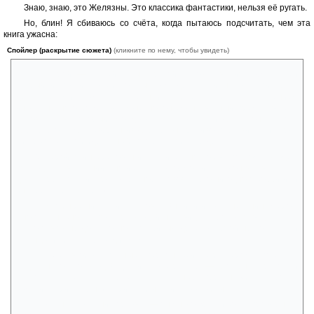
Знаю, знаю, это Желязны. Это классика фантастики, нельзя её ругать.
Но, блин! Я сбиваюсь со счёта, когда пытаюсь подсчитать, чем эта
книга ужасна:
Спойлер (раскрытие сюжета)
(кликните по нему, чтобы увидеть)
1. Герой — самый-самый крутой человек в мире. Он самый
старый и почти самый богатый. Он делает гимнастику, питается
деликатесами, создаёт планеты и вообще является воплощением
инопланетного божества. Конечно, он единственный представитель
человечества, который смог добиться такой чести. А, ещё он телепат.
А ещё его любят зверушки! А ещё он красиво пьёт виски и курит
сигары! Ах, какой идеальный, пробу ставить негде.
2. Герой заинтересован исключительно собой, поэтому Злодею
приходится в течении многих лет его тормошить. Но он всё валяется
дома, жрёт, пьёт и курит. (Честное слово! У него ни одного хобби или
интереса просто нет!)
3. Чтобы решить убить человека (ну или инопланетянина) герою
много не нужно. Например, Злодей ненавидит героя и завидует ему.
И этого вполне достаточно. По убитым друзьям герой не тоскует ни
секунды и просто проходит мимо.
4. Из второстепенных персонажей характером, пожалуй,
наделён только Злодей. Да и его характер — это быть трусом и
постоянно пытаться сбежать. Остальные персонажи — просто
ходячие карикатуры. И карикатуры какие-то злобные.
Вот у нас Толстый Торговец — он много жрёт и хочет провернуть