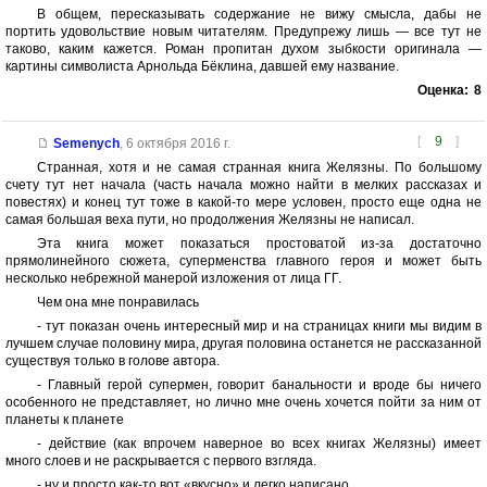
В общем, пересказывать содержание не вижу смысла, дабы не
портить удовольствие новым читателям. Предупрежу лишь — все тут не
таково, каким кажется. Роман пропитан духом зыбкости оригинала —
картины символиста Арнольда Бёклина, давшей ему название.
Оценка:
8
[
9
]
Semenych
,
6 октября 2016 г.
Странная, хотя и не самая странная книга Желязны. По большому
счету тут нет начала (часть начала можно найти в мелких рассказах и
повестях) и конец тут тоже в какой-то мере условен, просто еще одна не
самая большая веха пути, но продолжения Желязны не написал.
Эта книга может показаться простоватой из-за достаточно
прямолинейного сюжета, суперменства главного героя и может быть
несколько небрежной манерой изложения от лица ГГ.
Чем она мне понравилась
- тут показан очень интересный мир и на страницах книги мы видим в
лучшем случае половину мира, другая половина останется не рассказанной
существуя только в голове автора.
- Главный герой супермен, говорит банальности и вроде бы ничего
особенного не представляет, но лично мне очень хочется пойти за ним от
планеты к планете
- действие (как впрочем наверное во всех книгах Желязны) имеет
много слоев и не раскрывается с первого взгляда.
- ну и просто как-то вот «вкусно» и легко написано.