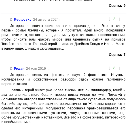
Оценка:
9
[
3
]
Reutovsky
,
24 августа 2024 г.
Интересное впечатление оставило произведение. Это, к слову,
первый роман Желязны, который я прочитал. Идей много, понравился
романтизм и то, что автор иногда на минутку отвлекался от повествования,
чтобы описать нам красоту миров или бренность бытия на примере
Токийского залива. Главный герой — аналог Джеймса Бонда и Илона Маска
в одном лице, слишком уж слащавый...
Оценка:
7
[
8
]
Ридан
,
24 мая 2019 г.
Интересная смесь из фэнтези и научной фантастике. Научные
исследования и божественные разборки здесь крайне гармонично
переплетаются.
Главный герой живет уже более тысячи лет, он миллиардер, гений и
аватар инопланетного бога и творец новых миров до кучи. Пожалуй у
большинства авторов повествование от лица такого супермена получилось
бы либо скучно, либо слишком не реалистично, но Желязны справился и
сделал его интересным. Могущество персонажа уравновешивается его
понятными человеческими чувствами, могущественными врагами, еще
более могущественным наставником. Все это на фоне живого, интересного
и необычного мира.