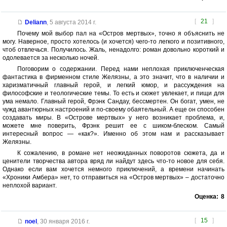
[
21
]
Deliann
,
5 августа 2014 г.
Почему мой выбор пал на «Остров мертвых», точно я объяснить не
могу. Наверное, просто хотелось (и хочется) чего-то легкого и позитивного,
чтоб отвлечься. Получилось. Жаль, ненадолго: роман довольно короткий и
одолевается за несколько ночей.
Поговорим о содержании. Перед нами неплохая приключенческая
фантастика в фирменном стиле Желязны, а это значит, что в наличии и
харизматичный главный герой, и легкий юмор, и рассуждения на
философские и теологические темы. То есть и сюжет увлекает, и пищи для
ума немало. Главный герой, Фрэнк Сандау, бессмертен. Он богат, умен, не
чужд авантюрных настроений и по-своему обаятельный. А еще он способен
создавать миры. В «Острове мертвых» у него возникает проблема, и,
можете мне поверить, Фрэнк решит ее с шиком-блеском. Самый
интересный вопрос — «как?». Именно об этом нам и рассказывает
Желязны.
К сожалению, в романе нет неожиданных поворотов сюжета, да и
ценители творчества автора вряд ли найдут здесь что-то новое для себя.
Однако если вам хочется немного приключений, а времени начинать
«Хроники Амбера» нет, то отправиться на «Остров мертвых» – достаточно
неплохой вариант.
Оценка:
8
[
15
]
noel
,
30 января 2016 г.