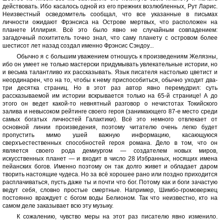
действовать. Ибо касалось одной из его прежних возлюбленных, Рут Ларис.
Неизвестный осведомитель сообщал, что все указанные в письмах
личности ожидают Фрэнсиса на Острове мертвых, что расположен на
планете Иллирия. Всё это было явно не случайным совпадением:
загадочный похититель точно знал, что саму планету с островом более
шестисот лет назад создал именно Фрэнсис Сэндоу...
Обычно я с большим уважением отношусь к произведениям Желязны,
ибо он умеет не только мастерски придумывать увлекательные истории, но
и весьма талантливо их рассказывать. Язык писателя настолько цветист и
неординарен, что на то, чтобы к нему приспособиться, обычно уходит два-
три десятка страниц. Но в этот раз автор явно перемудрил: суть
рассказываемой им истории вскрывается только на 65-й странице! А до
этого он ведет какой-то невнятный разговор о нечистотах Токийского
залива и невысоком рейтинге своего героя (занимающего 87-е место среди
самых богатых личностей Галактики). Всё это немного отвлекает от
основной линии произведения, поэтому читателю очень легко будет
пропустить мимо ушей важную информацию, касающуюся
сверхъестественных способностей героя романа. Дело в том, что он
является своего рода демиургом — создателем новых миров,
искусственных планет — и входит в число 28 Избранных, носящих имена
пейанских богов. Именно поэтому он так долго живет и обладает даром
творить настоящие чудеса. Но за всё хорошее рано или поздно приходится
расплачиваться, пусть даже ты и почти что бог. Потому как и боги зачастую
ведут себя, словно простые смертные. Например, Шимбо-громовержец
постоянно враждует с богом воды Белионом. Так что неизвестно, кто на
самом деле заказывает всю эту музыку.
К сожалению, чувство меры на этот раз писателю явно изменило.