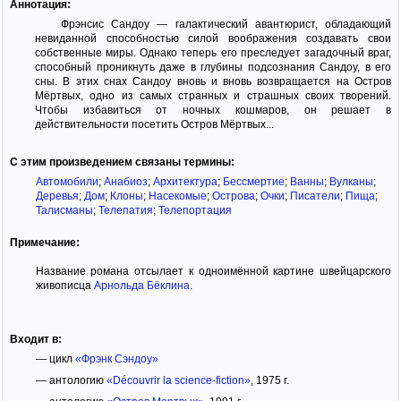
Аннотация:
Фрэнсис Сандоу — галактический авантюрист, обладающий
невиданной способностью силой воображения создавать свои
собственные миры. Однако теперь его преследует загадочный враг,
способный проникнуть даже в глубины подсознания Сандоу, в его
сны. В этих снах Сандоу вновь и вновь возвращается на Остров
Мёртвых, одно из самых странных и страшных своих творений.
Чтобы избавиться от ночных кошмаров, он решает в
действительности посетить Остров Мёртвых...
С этим произведением связаны термины:
Автомобили
;
Анабиоз
;
Архитектура
;
Бессмертие
;
Ванны
;
Вулканы
;
Деревья
;
Дом
;
Клоны
;
Насекомые
;
Острова
;
Очки
;
Писатели
;
Пища
;
Талисманы
;
Телепатия
;
Телепортация
Примечание:
Название романа отсылает к одноимённой картине швейцарского
живописца
Арнольда Бёклина
.
Входит в:
— цикл
«Фрэнк Сэндоу»
— антологию
«Découvrir la science-fiction»
, 1975 г.