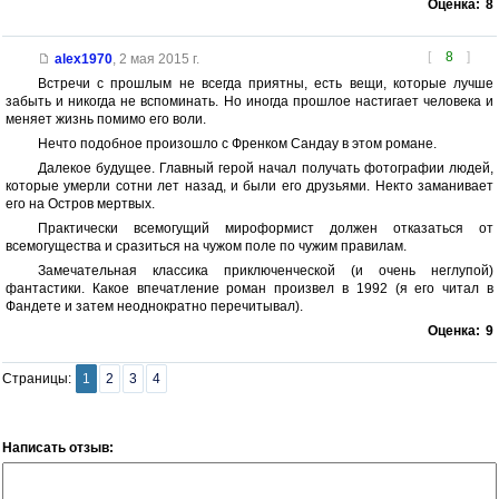
Оценка:
8
[
8
]
alex1970
,
2 мая 2015 г.
Встречи с прошлым не всегда приятны, есть вещи, которые лучше
забыть и никогда не вспоминать. Но иногда прошлое настигает человека и
меняет жизнь помимо его воли.
Нечто подобное произошло с Френком Сандау в этом романе.
Далекое будущее. Главный герой начал получать фотографии людей,
которые умерли сотни лет назад, и были его друзьями. Некто заманивает
его на Остров мертвых.
Практически всемогущий мироформист должен отказаться от
всемогущества и сразиться на чужом поле по чужим правилам.
Замечательная классика приключенческой (и очень неглупой)
фантастики. Какое впечатление роман произвел в 1992 (я его читал в
Фандете и затем неоднократно перечитывал).
Оценка:
9
Страницы:
1
2
3
4
Написать отзыв: