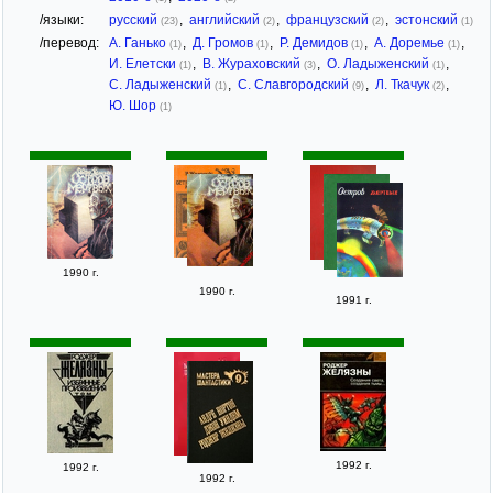
/языки:
русский
,
английский
,
французский
,
эстонский
(23)
(2)
(2)
(1)
/перевод:
А. Ганько
,
Д. Громов
,
Р. Демидов
,
А. Доремье
,
(1)
(1)
(1)
(1)
И. Елетски
,
В. Жураховский
,
О. Ладыженский
,
(1)
(3)
(1)
С. Ладыженский
,
С. Славгородский
,
Л. Ткачук
,
(1)
(9)
(2)
Ю. Шор
(1)
1990 г.
1990 г.
1991 г.
1992 г.
1992 г.
1992 г.