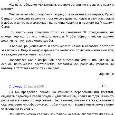
Желязны обладает удивительным даром органично сплавлять науку и
мистику.
Флегматичный богоподобный творец с замашками аристократа, Фрэнк
Сэндоу проживший тысячу лет, остаётся в душе молодым и своим взглядом
и добрым цинизмом смахивает на принца Корвина и немного на Махатму-
Сэма.
Его власть над стихиями стоит на реальном SF фундаменте, не
отходя, однако, от мистического ореола. Чтобы обрести её, он должен
десятки лет учиться думать, как бог.
В борьбе рационального и хаотического начал в человеке проходит
эта история. Ведь в каждом враче есть немножко от деревенского знахаря,
а в каждом учёном живёт алхимик.
Поселяется бог в избранном при обретении Имени или это лишь
особое психическое расстройство, позволяющее раскрыть креативный
потенциал? Ответа автор так и не даёт.
Оценка:
8
[
12
]
olvegg
,
30 июля 2008 г.
«Я бы предпочел лежать на камнях с переломанными костями,
ощущать падающие капли дождя и удивляться им, слегка негодуя, в чем-то
раскаиваясь и многого еще желая... Быть может, именно эта жажда жизни и
сделала меня мироформистом, чтобы я сам мог творить жизнь, пока у меня
есть еще на то силы...»
Эту цитату можно сделать эпиграфом ко всему творчеству Желязны.