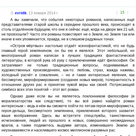
[
15
]
evridik
,
13 января 2014 г.
А вы замечали, что события некоторых романов, написанных ещё
представителями старой школы в середине прошлого века, происходят в
столь отдалённом будущем, что они и сейчас ещё, когда на дворе век 21-ый,
не произошли? Часто эти романы повествуют не о Земле, но Земля так или
иначе в них упоминается, правда, не в слишком радужных тонах.
«Остров мёртвых» настолько отдаёт ксенофантастикой, что не будь
главный герой землянином, он бы ею и являлся. Этот небольшой, но
многогранный роман написан в лучших традициях фантастической
литературы, в которой рука об руку с приключениями идёт философия. Он
затрагивает не только традиционные вопросы, поднимаемые в
художественных произведениях, как-то: любовь, страх, жажда наживы,
холодный расчёт и сожаление, – но и такие интересные явления, как
бессмертие, мироформирование (создание новых миров), толерантность в
отношении других рас и принятие чужой веры как своей. Потрясающий
симбиоз всех этих понятий – этот вот роман.
Однако даже если вы не являетесь поклонником философии (и
морализаторства как следствия), то вы всё равно найдёте роман
интересным – ведь в нём вы сможете пойти по пятам героя-мироформиста,
героя-дельца, бессмертного землянина, приключения которого захватят
ваше воображение. Здесь вы встретите спецслужбы, таинственные
исчезновения, людей из прошлого и новых, совершенно неожиданных
врагов, а также подивитесь выдумке автора, изменившего Землю до
неузнаваемости и населившего космос миллионом разумных рас.