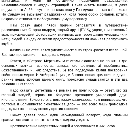
минигарха, и меня не оставляло подспудное раздражение,
накапливающееся с каждой страницей. Начав читать Желязны, я даже
подумал, что Лейбов чуть ли не списывал у Грандмастера, так всё похоже.
Но Сандау не вызывает раздражения, хотя герои обоих романов, кстати,
некрасиво относятся к обслуживающему персоналу.
Нам сразу дают пяток причин отправится в путешествие-
расследование. Старая подруга, старый друг, ЦРУ будущего, таинственный
враг, присылающий фотографии значимых для героя давно умерших (или
нет?) людей. Сандау со всеми предосторожностями начинает распутывать
клубок.
Желязны не стесняется уделять несколько строк красотам вселенной.
Всё таки протагонист — создатель миров.
Кстати, в «Острове Мертвых» мне стали окончательно понятны два
основных мотива творчества автора, его фетиши: а) проблематика
божественности и, как следствие, б) все подводные камни построения
собственных миров. И Амберский цикл, и Божественная трилогия, и другие
ранние вещи, включая данную книгу, прекрасно укладываются в эти два
лаконичнных тропа.
Надо сказать, детектива из романа не получилось — ответ, кто же
главный злодей, герою на блюдечке преподнес умирающий друг-
инопланетянин. Более того, с некоторым разочарованием понимаешь, что
полтома и большинство сюжетных зацепок — это всего лишь громоздкие
подводки к основному сюжету противостояния.
Сюжет делает ровно один неожиданный поворот, когда главным
врагом оказывается не тот, кого мы ожидали увидеть.
Противостояние неприятных людей и вселившихся в них Богов.