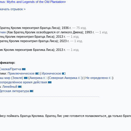
us: Myths and Legends of the Old Plantation»
качать отрывок >
Братец Кролик перехитрил Братца Лиса)
; 1936 г.
— 75 изд.
унин
(Как Братец Кролик освободился от липкого Джека)
; 1993 г.
— 1 изд.
тец Кролик перехитрил Братца Лиса)
; 2013 г.
— 1 изд.
ратец Кролик перехитрил братца Лиса)
; 2023 г.
— 1 изд.
ик Кролик перехитрив Братика Лиса)
; 2013 г.
— 1 изд.
ификатор:
Сказка/Притча
тики:
Приключенческое
|
Ироническое
аш мир (Земля)
(
Америка
(
Северная Америка
)
|
Не определено
)
еопределённое время действия
а:
Линейный
Детская литература
Лису поймать Братца Кролика. Братец Лис уже готовится полакомиться, да только Брате