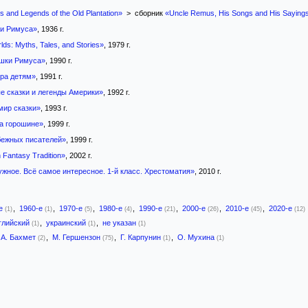
 and Legends of the Old Plantation»
> сборник
«Uncle Remus, His Songs and His Saying
и Римуса»
, 1936 г.
lds: Myths, Tales, and Stories»
, 1979 г.
шки Римуса»
, 1990 г.
ра детям»
, 1991 г.
е сказки и легенды Америки»
, 1992 г.
ир сказки»
, 1993 г.
а горошине»
, 1999 г.
бежных писателей»
, 1999 г.
 Fantasy Tradition»
, 2002 г.
жное. Всё самое интересное. 1-й класс. Хрестоматия»
, 2010 г.
-е
,
1960-е
,
1970-е
,
1980-е
,
1990-е
,
2000-е
,
2010-е
,
2020-е
(1)
(1)
(5)
(4)
(21)
(26)
(45)
(12)
глийский
,
украинский
,
не указан
(1)
(1)
(1)
А. Бахмет
,
М. Гершензон
,
Г. Карпунин
,
О. Мухина
(2)
(75)
(1)
(1)