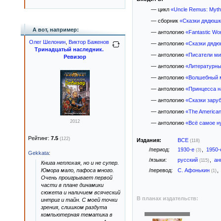
— цикл
«Uncle Remus: Myths
— сборник
«Сказки дядюшк
А вот, например:
— антологию
«Fantastic Wor
Олег Шелонин
,
Виктор Баженов
— антологию
«Сказки дядю
Тринадцатый наследник.
— антологию
«Писатели ми
Ревизор
— антологию
«Литературны
— антологию
«Волшебный м
— антологию
«Принцесса н
— антологию
«Сказки зару
— антологию
«The American
2012
— антологию
«Всё самое ну
Рейтинг:
7.5
(122)
Издания:
ВСЕ
(118)
/период:
1930-е
,
1950
(3)
Gekkata
:
/языки:
русский
,
ан
(115)
Книга неплохая, но и не супер.
Юмора мало, пафоса много.
/перевод:
С. Афонькин
,
(1)
Очень проигрывает первой
части в плане динамики
сюжета и наличием всяческий
В планах издательств:
интриг и тайн. С моей точки
зрения, слишком раздута
компьютерная тематика в