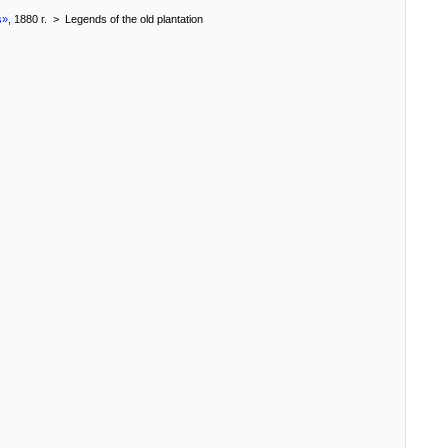
s»
, 1880 г. > Legends of the old plantation