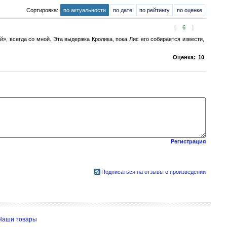
Сортировка:
по актуальности
по дате
по рейтингу
по оценке
[
6
]
», всегда со мной. Эта выдержка Кролика, пока Лис его собирается извести,
Оценка:
10
Регистрация
Подписаться на отзывы о произведении
Наши товары