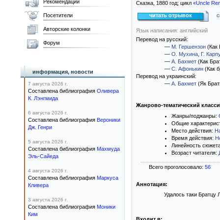
Рекомендации
Сказка,
1880
год; цикл
«Uncle Rem
Посетители
читать отрывок
с
Авторские колонки
Язык написания: английский
Перевод на русский:
Форум
—
М. Гершензон
(Как 
—
О. Мухина
,
Г. Карп
—
А. Бахмет
(Как Бра
—
С. Афонькин
(Как б
информация, новости
Перевод на украинский:
—
А. Бахмет
(Як Брат
7 августа 2026 г.
Составлена библиография
Оливера
К. Лэнгмида
Жанрово-тематический класс
6 августа 2026 г.
Жанры/поджанры:
Составлена библиография
Вероники
Общие характерис
Дж. Генри
Место действия:
Н
Время действия:
Н
5 августа 2026 г.
Линейность сюжет
Составлена библиография
Махмуда
Возраст читателя:
Эль-Сайеда
Всего проголосовало:
56
4 августа 2026 г.
Составлена библиография
Маркуса
Аннотация:
Кливера
Удалось таки Братцу 
3 августа 2026 г.
Составлена библиография
Моники
Ким
Входит в: