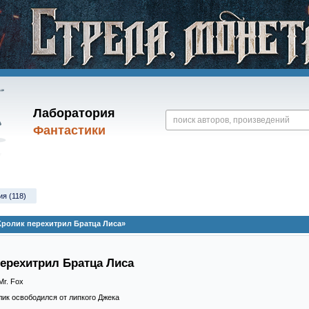
Лаборатория
Фантастики
ия (118)
Кролик перехитрил Братца Лиса»
перехитрил Братца Лиса
Mr. Fox
лик освободился от липкого Джека