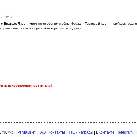
ря 2010 г.
й о Братцах Лисе и Кролике особенно люблю. Фраза: «Терновый куст — мой дом родной
о применимо, если контрагент нетерпелив и недалёк.
регистрированные посетители!
,
fra
,
укр
) |
Регламент
|
FAQ
|
Контакты
|
Наши награды
|
ВКонтакте
|
Telegram
|