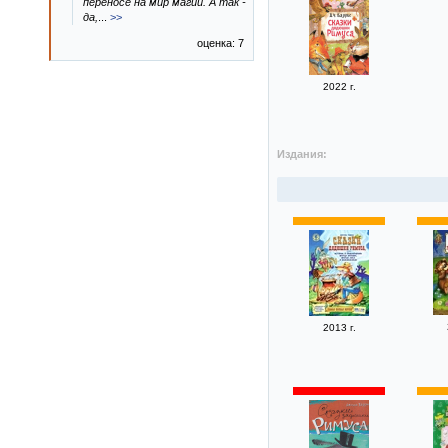
переносе на мир магии. А так -
да,
...
>>
оценка: 7
2022 г.
Издания:
2013 г.