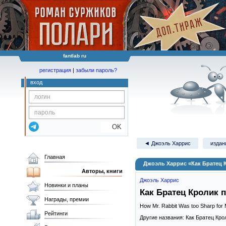
fantlab ru
регистрация
|
забыли пароль?
вход
OK
◄ Джоэль Харрис
издан
Главная
Джоэль Харрис «Как Братец 
Авторы, книги
Джоэль Харрис
Новинки и планы
Как Братец Кролик 
Награды, премии
How Mr. Rabbit Was too Sharp for 
Рейтинги
Другие названия: Как Братец Кро