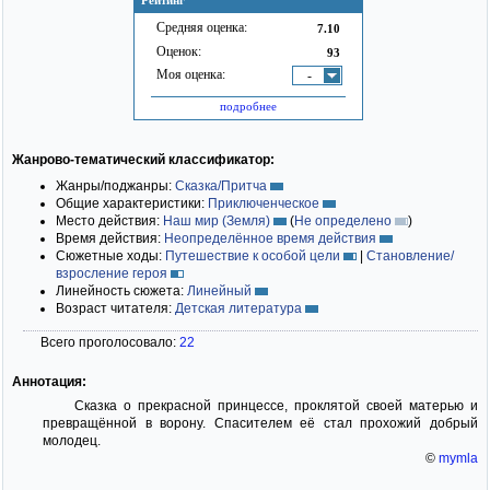
Рейтинг
Средняя оценка:
7.10
Оценок:
93
Моя оценка:
-
подробнее
Жанрово-тематический классификатор:
Жанры/поджанры:
Сказка/Притча
Общие характеристики:
Приключенческое
Место действия:
Наш мир (Земля)
(
Не определено
)
Время действия:
Неопределённое время действия
Сюжетные ходы:
Путешествие к особой цели
|
Становление/
взросление героя
Линейность сюжета:
Линейный
Возраст читателя:
Детская литература
Всего проголосовало:
22
Аннотация:
Сказка о прекрасной принцессе, проклятой своей матерью и
превращённой в ворону. Спасителем её стал прохожий добрый
молодец.
©
mymla