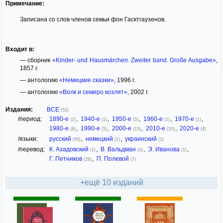
Примечание:
Записана со слов членов семьи фон Гасктгаузенов.
Входит в:
— сборник
«Kinder- und Hausmärchen. Zweiter band. Große Ausgabe»
,
1857 г.
— антологию
«Немецкие сказки»
, 1996 г.
— антологию
«Волк и семеро козлят»
, 2002 г.
Издания:
ВСЕ
(52)
/период:
1890-е
,
1940-е
,
1950-е
,
1960-е
,
1970-е
,
(2)
(1)
(5)
(1)
(1)
1980-е
,
1990-е
,
2000-е
,
2010-е
,
2020-е
(8)
(5)
(15)
(10)
(4)
/языки:
русский
,
немецкий
,
украинский
(50)
(1)
(1)
/перевод:
К. Азадовский
,
В. Вальдман
,
Э. Иванова
,
(1)
(3)
(1)
Г. Петников
,
П. Полевой
(26)
(7)
+ещё 10 изданий