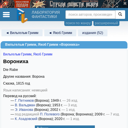
ЛАБОРАТОРИЯ
ФАНТАСТИКИ
поиск по жанру
расширенный
◄ Вильгельм Гримм
◄ Якоб Гримм
издания (52)
Вильгельм Гримм, Якоб Гримм «Ворониха»
Вильгельм Гримм
,
Якоб Гримм
Ворониха
Die Rabe
Другие названия: Ворона
Сказка,
1815
год
Язык написания: немецкий
Перевод на русский:
—
Г. Петников
(Ворона)
; 1949 г.
— 26 изд.
—
В. Вальдман
(Ворона)
; 1953 г.
— 3 изд.
—
Э. Иванова
(Ворона)
; 2002 г.
— 1 изд.
—
под редакцией
П. Полевого
(Ворона; Ворониха)
; 2009 г.
— 7 изд.
—
К. Азадовский
(Ворона)
; 2020 г.
— 1 изд.