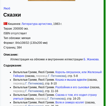
Якоб
Сказки
Кишинев:
Литература артистикэ
,
1983
г.
Тираж:
200000 экз.
ISBN отсутствует
Тип обложки:
мягкая
Формат:
84x108/32
(130x200 мм)
Страниц:
384
Описание:
Иллюстрация на обложке и внутренние иллюстрации
Б. Жанкова
.
Содержание
:
Вильгельм Гримм, Якоб Гримм.
Король-лягушонок, или Железный
Гейнрих
(сказка,
перевод
Г. Петникова
), стр. 5-8
Вильгельм Гримм, Якоб Гримм.
Кошка и мышка вдвоём
(сказка,
перевод
Г. Петникова
), стр. 8-10
Вильгельм Гримм, Якоб Гримм.
Разбойник и его сыновья
(сказка,
перевод
Г. Петникова
), стр. 11-16
Вильгельм Гримм, Якоб Гримм.
Сказка о том, кто ходил страху
учиться
(сказка,
перевод
Г. Петникова
), стр. 16-25
Вильгельм Гримм, Якоб Гримм.
Волк и семеро козлят
(сказка,