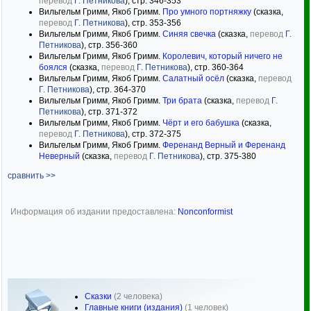
перевод
Г. Петникова
), стр. 346-353
Вильгельм Гримм, Якоб Гримм.
Про умного портняжку
(сказка,
перевод
Г. Петникова
), стр. 353-356
Вильгельм Гримм, Якоб Гримм.
Синяя свечка
(сказка,
перевод
Г.
Петникова
), стр. 356-360
Вильгельм Гримм, Якоб Гримм.
Королевич, который ничего не
боялся
(сказка,
перевод
Г. Петникова
), стр. 360-364
Вильгельм Гримм, Якоб Гримм.
Салатный осёл
(сказка,
перевод
Г. Петникова
), стр. 364-370
Вильгельм Гримм, Якоб Гримм.
Три брата
(сказка,
перевод
Г.
Петникова
), стр. 371-372
Вильгельм Гримм, Якоб Гримм.
Чёрт и его бабушка
(сказка,
перевод
Г. Петникова
), стр. 372-375
Вильгельм Гримм, Якоб Гримм.
Ференанд Верный и Ференанд
Неверный
(сказка,
перевод
Г. Петникова
), стр. 375-380
сравнить >>
Информация об издании предоставлена:
Nonconformist
Сказки
(2 человека)
Главные книги (издания)
(1 человек)