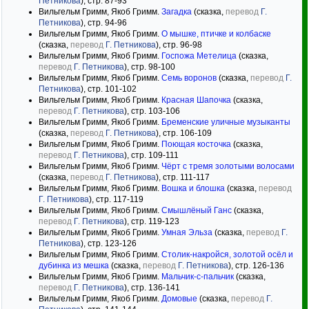
Петникова
), стр. 87-93
Вильгельм Гримм, Якоб Гримм.
Загадка
(сказка,
перевод
Г.
Петникова
), стр. 94-96
Вильгельм Гримм, Якоб Гримм.
О мышке, птичке и колбаске
(сказка,
перевод
Г. Петникова
), стр. 96-98
Вильгельм Гримм, Якоб Гримм.
Госпожа Метелица
(сказка,
перевод
Г. Петникова
), стр. 98-100
Вильгельм Гримм, Якоб Гримм.
Семь воронов
(сказка,
перевод
Г.
Петникова
), стр. 101-102
Вильгельм Гримм, Якоб Гримм.
Красная Шапочка
(сказка,
перевод
Г. Петникова
), стр. 103-106
Вильгельм Гримм, Якоб Гримм.
Бременские уличные музыканты
(сказка,
перевод
Г. Петникова
), стр. 106-109
Вильгельм Гримм, Якоб Гримм.
Поющая косточка
(сказка,
перевод
Г. Петникова
), стр. 109-111
Вильгельм Гримм, Якоб Гримм.
Чёрт с тремя золотыми волосами
(сказка,
перевод
Г. Петникова
), стр. 111-117
Вильгельм Гримм, Якоб Гримм.
Вошка и блошка
(сказка,
перевод
Г. Петникова
), стр. 117-119
Вильгельм Гримм, Якоб Гримм.
Смышлёный Ганс
(сказка,
перевод
Г. Петникова
), стр. 119-123
Вильгельм Гримм, Якоб Гримм.
Умная Эльза
(сказка,
перевод
Г.
Петникова
), стр. 123-126
Вильгельм Гримм, Якоб Гримм.
Столик-накройся, золотой осёл и
дубинка из мешка
(сказка,
перевод
Г. Петникова
), стр. 126-136
Вильгельм Гримм, Якоб Гримм.
Мальчик-с-пальчик
(сказка,
перевод
Г. Петникова
), стр. 136-141
Вильгельм Гримм, Якоб Гримм.
Домовые
(сказка,
перевод
Г.