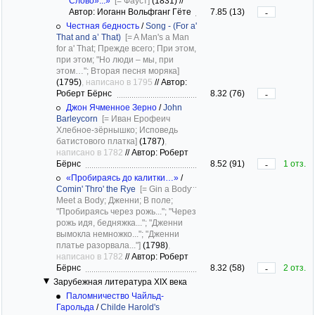
Слово»...»
[= Фауст]
(1831)
//
Автор: Иоганн Вольфганг Гёте
7.85 (13)
-
Честная бедность
/
Song - (For a'
That and a’ That)
[= A Man's a Man
for a' That; Прежде всего; При этом,
при этом; "Но люди – мы, при
этом…"; Вторая песня моряка]
(1795)
, написано в 1795
//
Автор:
Роберт Бёрнс
8.32 (76)
-
Джон Ячменное Зерно
/
John
Barleycorn
[= Иван Ерофеич
Хлебное-зёрнышко; Исповедь
батистового платка]
(1787)
,
написано в 1782
//
Автор: Роберт
Бёрнс
8.52 (91)
1 отз.
-
«Пробираясь до калитки…»
/
Comin' Thro' the Rye
[= Gin a Body
Meet a Body; Дженни; В поле;
"Пробираясь через рожь..."; "Через
рожь идя, бедняжка..."; "Дженни
вымокла немножко..."; "Дженни
платье разорвала..."]
(1798)
,
написано в 1782
//
Автор: Роберт
Бёрнс
8.32 (58)
2 отз.
-
Зарубежная литература XIX века
Паломничество Чайльд-
Гарольда
/
Childe Harold's