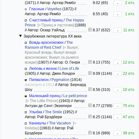
(1871)
//
Автор: Артюр Рембо
9.02 (65)
2 отз.
-
Гласные
/
Voyelles
(1872)
//
Автор: Артюр Рембо
8.55 (40)
1 отз.
-
Счастливый принц
/
The Happy
Prince
[= Принц и ласточка]
(1888)
//
Автор: Оскар Уайльд
8.37 (632)
11 отз.
-
Зарубежная литература XX века
Вождь краснокожих
/
The
Ransom of Red Chief
[= Выкуп;
Красный вождь; Выкуп вождя
краснокожих; Выкуп за рыжего
вождя]
(1907)
//
Автор: О. Генри
9.13 (755)
12 отз.
-
Любовь к жизни
/
Love of Life
(1905)
//
Автор: Джек Лондон
9.09 (1144)
22 отз.
-
Пигмалион
/
Pygmalion
(1914)
,
написано в 1913
//
Автор: Бернард
Шоу
8.56 (310)
10 отз.
-
Маленький принц
/
Le petit prince
[= The Little Prince]
(1943)
//
Автор:
Антуан де Сент-Экзюпери
8.77 (2789)
75 отз.
-
Улыбка
/
The Smile
(1952)
//
Автор: Рэй Брэдбери
8.25 (1144)
47 отз.
-
Каникулы
/
The Vacation
[=
Holiday]
(1963)
//
Автор: Рэй
Брэдбери
8.16 (989)
39 отз.
-