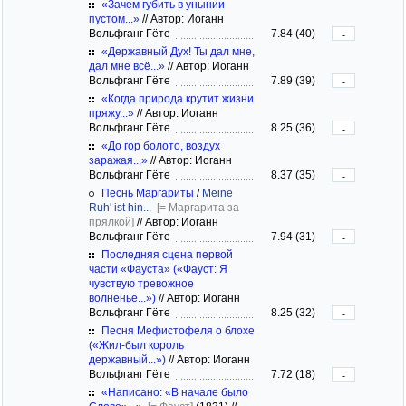
«Зачем губить в унынии
пустом...»
//
Автор: Иоганн
Вольфганг Гёте
7.84 (40)
-
«Державный Дух! Ты дал мне,
дал мне всё...»
//
Автор: Иоганн
Вольфганг Гёте
7.89 (39)
-
«Когда природа крутит жизни
пряжу...»
//
Автор: Иоганн
Вольфганг Гёте
8.25 (36)
-
«До гор болото, воздух
заражая...»
//
Автор: Иоганн
Вольфганг Гёте
8.37 (35)
-
Песнь Маргариты
/
Meine
Ruh' ist hin...
[= Маргарита за
прялкой]
//
Автор: Иоганн
Вольфганг Гёте
7.94 (31)
-
Последняя сцена первой
части «Фауста» («Фауст: Я
чувствую тревожное
волненье...»)
//
Автор: Иоганн
Вольфганг Гёте
8.25 (32)
-
Песня Мефистофеля о блохе
(«Жил-был король
державный...»)
//
Автор: Иоганн
Вольфганг Гёте
7.72 (18)
-
«Написано: «В начале было