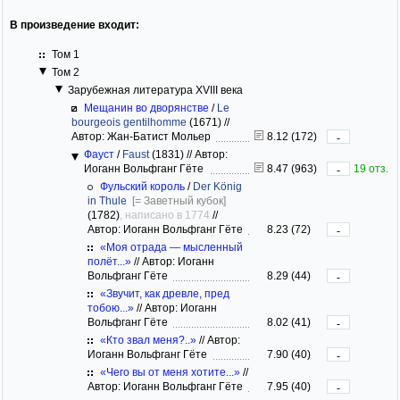
В произведение входит:
Том 1
Том 2
Зарубежная литература XVIII века
Мещанин во дворянстве
/
Le
bourgeois gentilhomme
(1671)
//
Автор: Жан-Батист Мольер
8.12 (172)
-
Фауст
/
Faust
(1831)
//
Автор:
Иоганн Вольфганг Гёте
8.47 (963)
19 отз.
-
Фульский король
/
Der König
in Thule
[= Заветный кубок]
(1782)
, написано в 1774
//
Автор: Иоганн Вольфганг Гёте
8.23 (72)
-
«Моя отрада — мысленный
полёт...»
//
Автор: Иоганн
Вольфганг Гёте
8.29 (44)
-
«Звучит, как древле, пред
тобою...»
//
Автор: Иоганн
Вольфганг Гёте
8.02 (41)
-
«Кто звал меня?..»
//
Автор:
Иоганн Вольфганг Гёте
7.90 (40)
-
«Чего вы от меня хотите...»
//
Автор: Иоганн Вольфганг Гёте
7.95 (40)
-