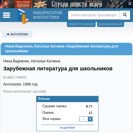
ЛАБОРАТОРИЯ
ФАНТАСТИКИ
поиск по жанру
расширенный
◄ антологии
Нина Вадченко, Наталья Хаткина «Зарубежная литература для
школьников»
Нина Вадченко
,
Наталья Хаткина
Зарубежная литература для школьников
[в двух томах]
Антология,
1996
год
Язык написания: русский
Рейтинг
Средняя оценка:
8.73
Оценок:
15
Моя оценка:
-
подробнее