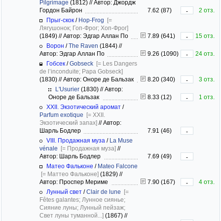
Pilgrimage
(1812)
//
Автор: Джордж
Гордон Байрон
7.62 (87)
2 отз.
-
Прыг-скок
/
Hop-Frog
[=
Лягушонок; Гоп-Фрог; Хоп-Фрог]
(1849)
//
Автор: Эдгар Аллан По
7.89 (641)
15 отз.
-
Ворон
/
The Raven
(1844)
//
Автор: Эдгар Аллан По
9.26 (1090)
24 отз.
-
Гобсек
/
Gobseck
[= Les Dangers
de l’inconduite; Papa Gobseck]
(1830)
//
Автор: Оноре де Бальзак
8.20 (340)
3 отз.
-
L'Usurier
(1830)
//
Автор:
Оноре де Бальзак
8.33 (12)
1 отз.
-
XXII. Экзотический аромат
/
Parfum exotique
[= XXII.
Экзотический запах]
//
Автор:
Шарль Бодлер
7.91 (46)
-
VIII. Продажная муза
/
La Muse
vénale
[= Продажная муза]
//
Автор: Шарль Бодлер
7.69 (49)
-
Матео Фальконе
/
Mateo Falcone
[= Маттео Фальконе]
(1829)
//
Автор: Проспер Мериме
7.90 (167)
4 отз.
-
Лунный свет
/
Clair de lune
[=
Fêtes galantes; Лунное сиянье;
Сияние луны; Лунный пейзаж;
Свет луны туманной...]
(1867)
//