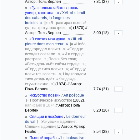
Автор: Поль Верлен
7.81 (27)
-
«Гул полных кабаков; грязь
улицы; каштана…»
/
XVI. «Le bruit
des cabarets, la fange des
trottoirs...»
[= «В трактирах пьяный
гул, на тротуарах грязь...»]
(1870)
//
Автор: Поль Верлен
8.00 (18)
-
«В слезах моя душа...»
/
III. «Il
pleure dans mon cœur...»
[= «Небо
над городом плачет...»; «Сердце
исходит слезами...»; «И в сердце
растрава...»; Песня без слов;
«Весь день льёт слёзы сердце...»;
«Сердце тихо плачет...»; «Сердцу
плачется всласть...»; Над городом
тихо дождь идёт; «Как дождь
стучит в окно...»]
(1874)
//
Автор:
Поль Верлен
7.74 (31)
-
Искусство поэзии
/
Art poétique
[= Поэтическое искусство]
(1882)
,
написано в 1874
//
Автор: Поль
Верлен
8.20 (20)
-
Спящий в ложбине
/
Le dormeur
du val
[= Уснувший в долине;
Спящий в долине]
//
Автор: Артюр
Рембо
8.54 (28)
-
Пьяный корабль
/
Le bateau ivre