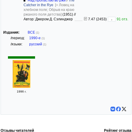
Над пропастью во ржи
/
The
Catcher in the Rye
[= Ловец на
хлебном поле; Обрыв на краю
ржаного поля детства]
(1951)
//
Автор: Джером Д. Сэлинджер
7.47 (2453)
91 отз.
-
Издания:
ВСЕ
(1)
/период:
1990-е
(1)
/языки:
русский
(1)
1996 г.
Отзывы читателей
Рейтинг отзыва