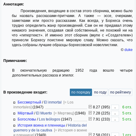
Аннотация:
Произведения, входящие в состав этого сборника, можно было
бы назвать рассказами-притчами. А также — эссе, очерками,
заметками или просто рассказами. Как всегда, у Борхеса очень
трудно определить жанр произведений. Сам он не придавал этому
никакого значения, создавая свой собственный, не похожий ни на
что «гипертекст». И именно этот сборник (вкупе с «Создателем»)
принесли Борхесу поистине мировую славу. Можно сказать, что
здесь собраны лучшие образцы борхесовской новеллистики.
©
duke
Примечание:
В окончательную редакцию 1952 года вошло четыре
дополнительных рассказа и эпилог.
В произведение входит:
по порядку
по году
по рейтингу
Бессмертный
/
El inmortal
[= Los
inmortales]
(1947)
8.27 (395)
6 отз.
-
Мёртвый
/
El Muerto
[= Мертвец]
(1946)
7.28 (225)
5 отз.
-
Богословы
/
Los teólogos
(1947)
7.91 (233)
5 отз.
-
История воина и пленницы
/
Historia del
guerrero y de la cautiva
[= История о воине
и пленнице]
(1949)
7.58 (201)
1 отз.
-