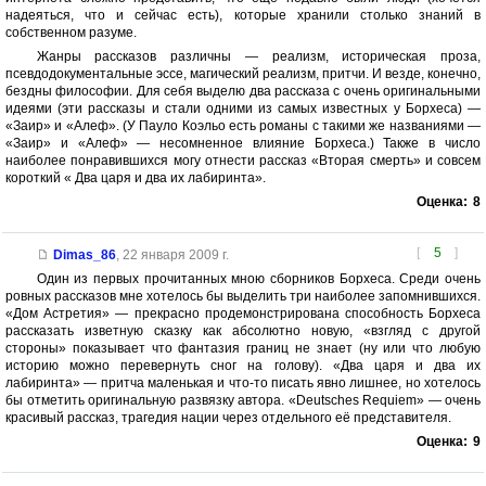
надеяться, что и сейчас есть), которые хранили столько знаний в
собственном разуме.
Жанры рассказов различны — реализм, историческая проза,
псевдодокументальные эссе, магический реализм, притчи. И везде, конечно,
бездны философии. Для себя выделю два рассказа с очень оригинальными
идеями (эти рассказы и стали одними из самых известных у Борхеса) —
«Заир» и «Алеф». (У Пауло Коэльо есть романы с такими же названиями —
«Заир» и «Алеф» — несомненное влияние Борхеса.) Также в число
наиболее понравившихся могу отнести рассказ «Вторая смерть» и совсем
короткий « Два царя и два их лабиринта».
Оценка:
8
[
5
]
Dimas_86
,
22 января 2009 г.
Один из первых прочитанных мною сборников Борхеса. Среди очень
ровных рассказов мне хотелось бы выделить три наиболее запомнившихся.
«Дом Астретия» — прекрасно продемонстрирована способность Борхеса
рассказать изветную сказку как абсолютно новую, «взгляд с другой
стороны» показывает что фантазия границ не знает (ну или что любую
историю можно перевернуть сног на голову). «Два царя и два их
лабиринта» — притча маленькая и что-то писать явно лишнее, но хотелось
бы отметить оригинальную развязку автора. «Deutsches Requiem» — очень
красивый рассказ, трагедия нации через отдельного её представителя.
Оценка:
9