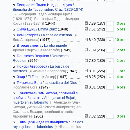
Биография Тадео Исидоро Круса
/
Biografía de Tadeo Isidoro Cruz (1829-1874)
[= Биография Тадео Исидора Круса
(1829-1874); Биография Тадео Исидоро
Круса (1829-1874)]
(1944)
7.39 (187)
3 отз.
-
Эмма Цунц
/
Emma Zunz
(1948)
7.51 (242)
5 отз.
-
Дом Астерия
/
La casa de Asterión
[=
Дом Астериона]
(1947)
8.40 (336)
10 отз.
-
Вторая смерть
/
La otra muerte
[=
Другая смерть; La redención]
(1949)
7.89 (236)
2 отз.
-
Deutsches Requiem
/
Deutsches
Requiem
(1946)
7.80 (180)
1 отз.
-
Поиски Аверроэса
/
La busca de
Averroes
[= Искания Аверроэса]
(1947)
8.01 (226)
1 отз.
-
Заир
/
El Zahir
[= Захир]
(1947)
8.25 (252)
4 отз.
-
Письмена Бога
/
La escritura del Dios
[=
Послание бога]
(1949)
8.31 (320)
6 отз.
-
+
Абенхакан эль Бохари, погибший в
своём лабиринте
/
Abenjacán el Bojarí,
muerto en su laberinto
[= Абенхакан Эль-
Бохари, умерший в своём лабиринте; Ибн
Хакан эль Бохари, погибший в своём
лабиринте]
(1951)
7.82 (220)
3 отз.
-
+
Два царя и два их лабиринта
/
Los dos
reyes y los dos laberintos
[= Historia de los