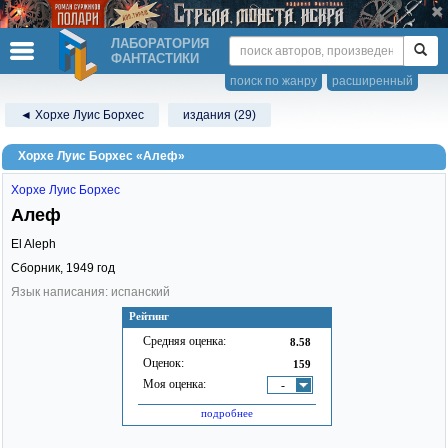
ЛАБОРАТОРИЯ
ФАНТАСТИКИ
поиск по жанру
расширенный
◄ Хорхе Луис Борхес
издания (29)
Хорхе Луис Борхес «Алеф»
Хорхе Луис Борхес
Алеф
El Aleph
Сборник,
1949
год
Язык написания: испанский
Рейтинг
Средняя оценка:
8.58
Оценок:
159
Моя оценка:
-
подробнее