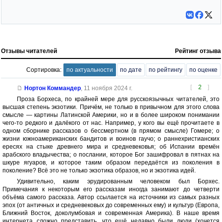
Отзывы читателей
Рейтинг отзыва
Сортировка:
по актуальности
по дате
по рейтингу
по оценке
[
2
]
Нортон Коммандер
,
11 ноября 2024 г.
Проза Борхеса, по крайней мере для русскоязычных читателей, это
высшая степень экзотики. Причём, не только в привычном для этого слова
смысле — картины Латинской Америки, но и в более широком понимании
чего-то редкого и далёкого от нас. Например, у кого вы ещё прочитаете в
одном сборнике рассказов о бессмертном (в прямом смысле) Гомере; о
жизни южноамериканских бандитов и воинов гаучо; о раннехристианских
ересях на стыке древнего мира и средневековья; об Испании времён
арабского владычества; о послании, которое Бог зашифровал в пятнах на
шкуре ягуаров, и которое таким образом передаётся из поколения в
поколение? Всё это не только экзотика образов, но и экзотика идей.
Удивительно, каким эрудированным человеком был Борхес.
Примечания к некоторым его рассказам иногда занимают до четверти
объёма самого рассказа. Автор ссылается на источники из самых разных
эпох (от античных и средневековых до современных ему) и культур (Европа,
Ближний Восток, доколумбовая и современная Америка). В наше время
интернета сложно представить, что ещё недавно были люди (хочется