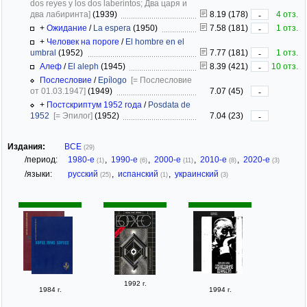
dos reyes y los dos laberintos; Два царя и
два лабиринта]
(1939)
8.19 (178)
4 отз.
-
+
Ожидание
/
La espera
(1950)
7.58 (181)
1 отз.
-
+
Человек на пороге
/
El hombre en el
umbral
(1952)
7.77 (181)
1 отз.
-
Алеф
/
El aleph
(1945)
8.39 (421)
10 отз.
-
Послесловие
/
Epílogo
[= Послесловие
от 01.03.1947]
(1949)
7.07 (45)
-
+
Постскриптум 1952 года
/
Posdata de
1952
[= Эпилог]
(1952)
7.04 (23)
-
Издания:
ВСЕ
(29)
/период:
1980-е
,
1990-е
,
2000-е
,
2010-е
,
2020-е
(1)
(6)
(11)
(8)
(3)
/языки:
русский
,
испанский
,
украинский
(25)
(1)
(3)
1992 г.
1984 г.
1994 г.