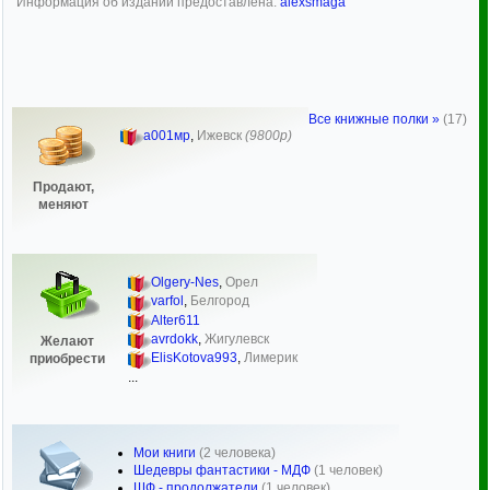
Информация об издании предоставлена:
alexsmaga
Все книжные полки »
(17)
а001мр
,
Ижевск
(9800р)
Продают,
меняют
Olgery-Nes
,
Орел
varfol
,
Белгород
Alter611
avrdokk
,
Жигулевск
Желают
ElisKotova993
,
Лимерик
приобрести
...
Мои книги
(2 человека)
Шедевры фантастики - МДФ
(1 человек)
ШФ - продолжатели
(1 человек)