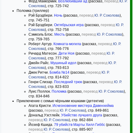
Форд Маккормик.
Возлюбивший ад
(рассказ,
перевод
Ю. Р.
Соколова
), стр. 725-742
Поломка (триллер)
Рэй Брэдбери.
Ночь
(рассказ,
перевод
Ю. Р. Соколова
),
стр. 745-751
Рэй Брэдбери.
Октябрьская игра
(рассказ,
перевод
Ю. Р.
Соколова
), стр. 752-758
Сэмюэль Блэс.
Месть
(рассказ,
перевод
Ю. Р. Соколова
),
стр. 759-765
Роберт Артур.
Комната-могила
(рассказ,
перевод
Ю. Р.
Соколова
), стр. 766-776
Ричард Матесон.
Дети Ноя
(рассказ,
перевод
Ю. Р.
Соколова
), стр. 777-792
Джейн Райс.
Мушиный идол
(рассказ,
перевод
Ю. Р.
Соколова
), стр. 793-813
Джек Ритчи.
Бомба №14
(рассказ,
перевод
Ю. Р.
Соколова
), стр. 814-822
Генри Слизар.
Последний трюк
(рассказ,
перевод
Ю. Р.
Соколова
), стр. 823-833
Луис Поллок.
Поломка
(рассказ,
перевод
Ю. Р. Соколова
),
стр. 834-846
Приключение с семью чёрными кошками (детектив)
Агата Кристи.
Исчезновение мистера Давенхейма
(рассказ,
перевод
Ю. Р. Соколова
), стр. 849-861
Дональд Уэстлейк.
Убийство лучшего друга
(рассказ,
перевод
Ю. Р. Соколова
), стр. 862-884
Йозеф Кшида.
79 убийств Марты Хилл Гиббс
(рассказ,
перевод
Ю. Р. Соколова
), стр. 885-907