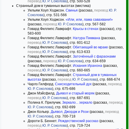
перевод
Ю. Р. Соколова
), стр. 500-528
Странный дом в туманных высотах (мистика)
Уильям Хоуп Ходжсон.
Свинья
(рассказ,
перевод
Ю. Р.
Соколова
), стр. 531-566
Уильям Хоуп Ходжсон.
«Или, или, лама савахвани!»
(рассказ,
перевод
Ю. Р. Соколова
), стр. 567-582
Говард Филлипс Лавкрафт.
Крысы в стенах
(рассказ), стр.
583-600
Говард Филлипс Лавкрафт.
Натура Пикмана
(рассказ,
перевод
Ю. Р. Соколова
), стр. 601-612
Говард Филлипс Лавкрафт.
Обитающий во мраке
(рассказ,
перевод
Ю. Р. Соколова
), стр. 613-633
Говард Филлипс Лавкрафт.
Заточённый с фараонами
(рассказ,
перевод
Ю. Р. Соколова
), стр. 634-659
Говард Филлипс Лавкрафт.
Искания Иранона
(рассказ,
перевод
Ю. Р. Соколова
), стр. 660-665
Говард Филлипс Лавкрафт.
Странный дом в туманных
высотах
(рассказ,
перевод
Ю. Р. Соколова
), стр. 666-674
Чарлз Гилфорд.
Снисходительный дух
(рассказ,
перевод
Ю. Р. Соколова
), стр. 675-686
Джон Мэйсфилд.
Дьявол и старый моряк
(рассказ,
перевод
Ю. Р. Соколова
), стр. 687-691
Полина К. Прилучик.
Зеркало... зеркало
(рассказ,
перевод
Ю. Р. Соколова
), стр. 692-699
Джон Кольер.
Дьявол, Джордж и Рози
(рассказ,
перевод
Ю. Р. Соколова
), стр. 700-718
Дороти Б. Беннет.
Рождественский рассказ
(рассказ,
перевод
Ю. Р. Соколова
), стр. 719-724