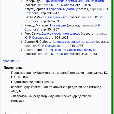
Эллери Куин.
Приключение с семью чёрными кошками
(рассказ,
перевод
Ю. Р. Соколова
), стр. 908-929
Август Дерлет.
Фарфоровый домик
(рассказ,
перевод
Ю. Р.
Соколова
), стр. 930-947
Бетти Р. Райт.
Невидимый кот
(рассказ,
перевод
Ю. Р.
Соколова
), стр. 948-953
Ричард Матесон.
Поставщик
(рассказ,
перевод
Ю. Р.
Соколова
), стр. 954-967
Рекс Стаут.
Дело о скрученном шарфе
(повесть,
перевод
Ю. Р. Соколова
), стр. 968-1018
Дороти Л. Сэйерс.
Человек с медными пальцами
(рассказ,
перевод
Ю. Р. Соколова
), стр. 1019-1036
Август Дерлет.
Приключения Сассекских Лучников
(рассказ,
перевод
Ю. Р. Соколова
), стр. 1037-1053
сравнить >>
Примечание:
Произведения публикуются в авторской редакции переводчика Ю.
Р. Соколова.
Подготовка издания к печати,
верстка, художественная, техническая редакция Арт-команда
«МДФ»
Литературный редактор издания: Александр Дегтярев.
ISBN нет.