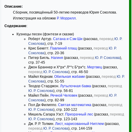
Описание:
Сборник, посвящённый 50-летию переводов Юрия Соколова.
Иллюстрация на обложке
Р. Моррилл
.
Содержание
:
Кузнецы песен (фэнтези и сказки)
Роберт Артур.
Сатана и Сэм Ши
(рассказ,
перевод
Ю. Р.
Соколова
), стр. 7-19
Крис Бекетт.
Павлиний плащ
(рассказ,
перевод
Ю. Р.
Соколова
), стр. 20-36
Питер Бигль.
Нагиня
(рассказ,
перевод
Ю. Р. Соколова
),
стр. 37-45
Джон Браннер и Х*рх* Л**с Б*рх*с.
Мертвец
(рассказ,
перевод
Ю. Р. Соколова
), стр. 46-50
Майкл Кеднам.
Обильная жабами
(рассказ,
перевод
Ю. Р.
Соколова
), стр. 51-55
Теодор Старджон.
Лутылочная бавка
(рассказ,
перевод
Ю. Р. Соколова
), стр. 56-81
Майкл Пейн.
Речной Человек
(рассказ,
перевод
Ю. Р.
Соколова
), стр. 82-99
Пол Ди Филиппо.
Святая математика
(рассказ,
перевод
Ю. Р. Соколова
), стр. 100-122
Мишель Сагара Уэст.
Призрачный лес
(рассказ,
перевод
Ю. Р. Соколова
), стр. 123-143
Дж. Р. Р. Толкин.
Лист, нарисованный Нигглем
(рассказ,
перевод
Ю. Р. Соколова
), стр. 144-159