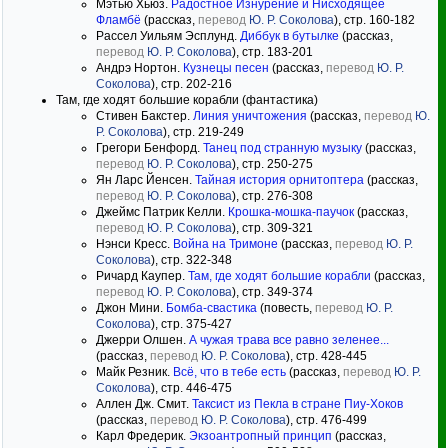
Мэтью Хьюз.
Радостное Изнурение и Нисходящее
Фламбё
(рассказ,
перевод
Ю. Р. Соколова
), стр. 160-182
Рассел Уильям Эсплунд.
Диббук в бутылке
(рассказ,
перевод
Ю. Р. Соколова
), стр. 183-201
Андрэ Нортон.
Кузнецы песен
(рассказ,
перевод
Ю. Р.
Соколова
), стр. 202-216
Там, где ходят большие корабли (фантастика)
Стивен Бакстер.
Линия уничтожения
(рассказ,
перевод
Ю.
Р. Соколова
), стр. 219-249
Грегори Бенфорд.
Танец под странную музыку
(рассказ,
перевод
Ю. Р. Соколова
), стр. 250-275
Ян Ларс Йенсен.
Тайная история орнитоптера
(рассказ,
перевод
Ю. Р. Соколова
), стр. 276-308
Джеймс Патрик Келли.
Крошка-мошка-паучок
(рассказ,
перевод
Ю. Р. Соколова
), стр. 309-321
Нэнси Кресс.
Война на Тримоне
(рассказ,
перевод
Ю. Р.
Соколова
), стр. 322-348
Ричард Каупер.
Там, где ходят большие корабли
(рассказ,
перевод
Ю. Р. Соколова
), стр. 349-374
Джон Мини.
Бомба-свастика
(повесть,
перевод
Ю. Р.
Соколова
), стр. 375-427
Джерри Олшен.
А чужая трава все равно зеленее...
(рассказ,
перевод
Ю. Р. Соколова
), стр. 428-445
Майк Резник.
Всё, что в тебе есть
(рассказ,
перевод
Ю. Р.
Соколова
), стр. 446-475
Аллен Дж. Смит.
Таксист из Пекла в стране Пиу-Хоков
(рассказ,
перевод
Ю. Р. Соколова
), стр. 476-499
Карл Фредерик.
Экзоантропный принцип
(рассказ,