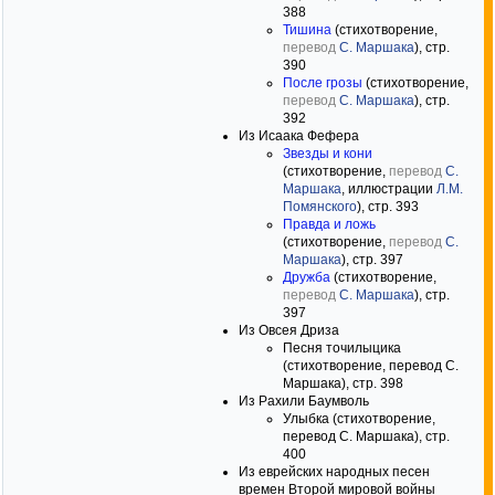
388
Тишина
(стихотворение,
перевод
С. Маршака
), стр.
390
После грозы
(стихотворение,
перевод
С. Маршака
), стр.
392
Из Исаака Фефера
Звезды и кони
(стихотворение,
перевод
С.
Маршака
, иллюстрации
Л.М.
Помянского
), стр. 393
Правда и ложь
(стихотворение,
перевод
С.
Маршака
), стр. 397
Дружба
(стихотворение,
перевод
С. Маршака
), стр.
397
Из Овсея Дриза
Песня точилыцика
(стихотворение, перевод С.
Маршака), стр. 398
Из Рахили Баумволь
Улыбка (стихотворение,
перевод С. Маршака), стр.
400
Из еврейских народных песен
времен Второй мировой войны