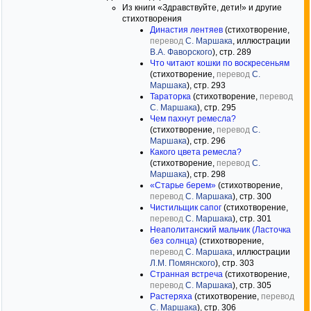
Из книги «Здравствуйте, дети!» и другие
стихотворения
Династия лентяев
(стихотворение,
перевод
С. Маршака
, иллюстрации
В.А. Фаворского
), стр. 289
Что читают кошки по воскресеньям
(стихотворение,
перевод
С.
Маршака
), стр. 293
Тараторка
(стихотворение,
перевод
С. Маршака
), стр. 295
Чем пахнут ремесла?
(стихотворение,
перевод
С.
Маршака
), стр. 296
Какого цвета ремесла?
(стихотворение,
перевод
С.
Маршака
), стр. 298
«Старье берем»
(стихотворение,
перевод
С. Маршака
), стр. 300
Чистильщик сапог
(стихотворение,
перевод
С. Маршака
), стр. 301
Неаполитанский мальчик (Ласточка
без солнца)
(стихотворение,
перевод
С. Маршака
, иллюстрации
Л.М. Помянского
), стр. 303
Странная встреча
(стихотворение,
перевод
С. Маршака
), стр. 305
Растеряха
(стихотворение,
перевод
С. Маршака
), стр. 306