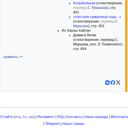
Колыбельная
(стихотворение,
перевод
С. Маршака
), стр.
401
«Настали сумрачные годы...»
(стихотворение,
перевод
С.
Маршака
), стр. 403
Из Ханны Хайтин
Домик в Литве
(стихотворение, перевод С.
Маршака, илл. Л. Помянского),
стр. 404
сравнить >>
О сайте
(
eng
,
fra
,
укр
) |
Регламент
|
FAQ
|
Контакты
|
Наши награды
|
ВКонтакте
|
Telegram
|
Наши товары