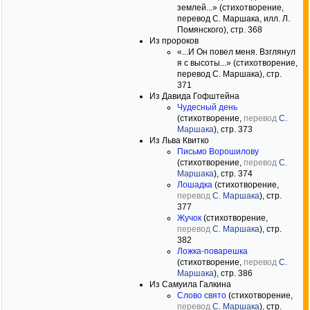
землей...» (стихотворение,
перевод С. Маршака, илл. Л.
Помянского), стр. 368
Из пророков
«...И Он повел меня. Взглянул
я с высоты...» (стихотворение,
перевод С. Маршака), стр.
371
Из Давида Гофштейна
Чудесный день
(стихотворение,
перевод
С.
Маршака
), стр. 373
Из Льва Квитко
Письмо Ворошилову
(стихотворение,
перевод
С.
Маршака
), стр. 374
Лошадка
(стихотворение,
перевод
С. Маршака
), стр.
377
Жучок
(стихотворение,
перевод
С. Маршака
), стр.
382
Ложка-поварешка
(стихотворение,
перевод
С.
Маршака
), стр. 386
Из Самуила Галкина
Слово свято
(стихотворение,
перевод
С. Маршака
), стр.