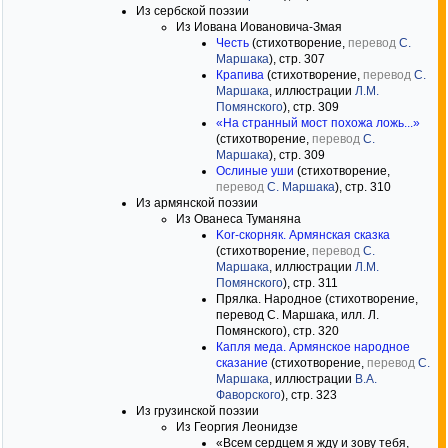
Из сербской поэзии
Из Иована Иовановича-Змая
Честь
(стихотворение,
перевод
С.
Маршака
), стр. 307
Крапива
(стихотворение,
перевод
С.
Маршака
, иллюстрации
Л.М.
Помянского
), стр. 309
«На странный мост похожа ложь...»
(стихотворение,
перевод
С.
Маршака
), стр. 309
Ослиные уши
(стихотворение,
перевод
С. Маршака
), стр. 310
Из армянской поэзии
Из Ованеса Туманяна
Kor-скорняк. Армянская сказка
(стихотворение,
перевод
С.
Маршака
, иллюстрации
Л.М.
Помянского
), стр. 311
Прялка. Народное (стихотворение,
перевод С. Маршака, илл. Л.
Помянского), стр. 320
Капля меда. Армянское народное
сказание
(стихотворение,
перевод
С.
Маршака
, иллюстрации
В.А.
Фаворского
), стр. 323
Из грузинской поэзии
Из Георгия Леонидзе
«Всем сердцем я жду и зову тебя,