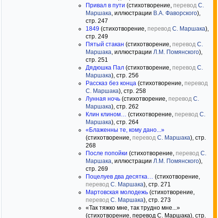
Привал в пути
(стихотворение,
перевод
С.
Маршака
, иллюстрации
В.А. Фаворского
),
стр. 247
1849
(стихотворение,
перевод
С. Маршака
),
стр. 249
Пятый стакан
(стихотворение,
перевод
С.
Маршака
, иллюстрации
Л.М. Помянского
),
стр. 251
Дядюшка Пал
(стихотворение,
перевод
С.
Маршака
), стр. 256
Рассказ без конца
(стихотворение,
перевод
С. Маршака
), стр. 258
Лунная ночь
(стихотворение,
перевод
С.
Маршака
), стр. 262
Клин клином…
(стихотворение,
перевод
С.
Маршака
), стр. 264
«Блаженны те, кому дано...»
(стихотворение,
перевод
С. Маршака
), стр.
268
После попойки
(стихотворение,
перевод
С.
Маршака
, иллюстрации
Л.М. Помянского
),
стр. 269
Поцелуев два десятка…
(стихотворение,
перевод
С. Маршака
), стр. 271
Мартовская молодежь
(стихотворение,
перевод
С. Маршака
), стр. 273
«Так тяжко мне, так трудно мне...»
(стихотворение, перевод С. Маршака), стр.