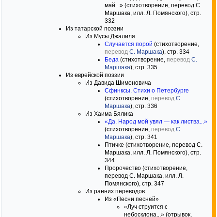
май...» (стихотворение, перевод С.
Маршака, илл. Л. Помянского), стр.
332
Из татарской поэзии
Из Мусы Джалиля
Случается порой
(стихотворение,
перевод
С. Маршака
), стр. 334
Беда
(стихотворение,
перевод
С.
Маршака
), стр. 335
Из еврейской поэзии
Из Давида Шимоновича
Сфинксы. Стихи о Петербурге
(стихотворение,
перевод
С.
Маршака
), стр. 336
Из Хаима Бялика
«Да. Народ мой увял — как листва...»
(стихотворение,
перевод
С.
Маршака
), стр. 341
Птичке (стихотворение, перевод С.
Маршака, илл. Л. Помянского), стр.
344
Пророчество (стихотворение,
перевод С. Маршака, илл. Л.
Помянского), стр. 347
Из ранних переводов
Из «Песни песней»
«Луч струится с
небосклона...» (отрывок,