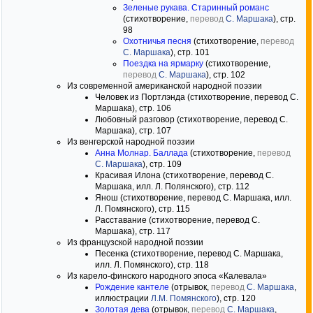
Зеленые рукава. Старинный романс
(стихотворение,
перевод
С. Маршака
), стр.
98
Охотничья песня
(стихотворение,
перевод
С. Маршака
), стр. 101
Поездка на ярмарку
(стихотворение,
перевод
С. Маршака
), стр. 102
Из современной американской народной поэзии
Человек из Портлэнда (стихотворение, перевод С.
Маршака), стр. 106
Любовный разговор (стихотворение, перевод С.
Маршака), стр. 107
Из венгерской народной поэзии
Анна Молнар. Баллада
(стихотворение,
перевод
С. Маршака
), стр. 109
Красивая Илона (стихотворение, перевод С.
Маршака, илл. Л. Полянского), стр. 112
Янош (стихотворение, перевод С. Маршака, илл.
Л. Помянского), стр. 115
Расставание (стихотворение, перевод С.
Маршака), стр. 117
Из французской народной поэзии
Песенка (стихотворение, перевод С. Маршака,
илл. Л. Помянского), стр. 118
Из карело-финского народного эпоса «Калевала»
Рождение кантеле
(отрывок,
перевод
С. Маршака
,
иллюстрации
Л.М. Помянского
), стр. 120
Золотая дева
(отрывок,
перевод
С. Маршака
,