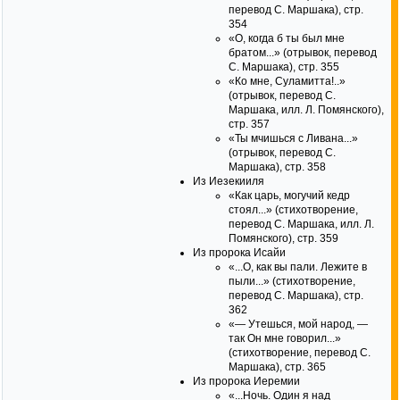
перевод С. Маршака), стр.
354
«О, когда б ты был мне
братом...» (отрывок, перевод
С. Маршака), стр. 355
«Ко мне, Суламитта!..»
(отрывок, перевод С.
Маршака, илл. Л. Помянского),
стр. 357
«Ты мчишься с Ливана...»
(отрывок, перевод С.
Маршака), стр. 358
Из Иезекииля
«Как царь, могучий кедр
стоял...» (стихотворение,
перевод С. Маршака, илл. Л.
Помянского), стр. 359
Из пророка Исайи
«...О, как вы пали. Лежите в
пыли...» (стихотворение,
перевод С. Маршака), стр.
362
«— Утешься, мой народ, —
так Он мне говорил...»
(стихотворение, перевод С.
Маршака), стр. 365
Из пророка Иеремии
«...Ночь. Один я над