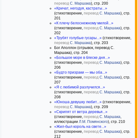
перевод
С. Маршака
), стр. 200
«Кричат, негодуя, кастраты...»
(стихотворение,
перевод
С. Маршака
), стр.
201
«К плечу белоснежному милой...»
(стихотворение,
перевод
С. Маршака
), стр.
202
«Трубят голубые гусары...»
(стихотворение,
перевод
С. Маршака
), стр. 203
Бог Аполлон (отрывок, перевод С.
Маршака), стр. 204
«Большое море в блеске дня...»
(стихотворение,
перевод
С. Маршака
), стр.
206
«Будто призраки — мы оба...»
(стихотворение,
перевод
С. Маршака
), стр.
207
«Я с любимой разлучился...»
(стихотворение,
перевод
С. Маршака
), стр.
208
«Юноша девушку любит...»
(стихотворение,
перевод
С. Маршака
), стр. 209
«Скрипят от ветра деревья...»
(стихотворение,
перевод
С. Маршака
,
иллюстрации
Л.М. Помянского
), стр. 210
«Жил-был король на свете...»
(стихотворение,
перевод
С. Маршака
), стр.
212