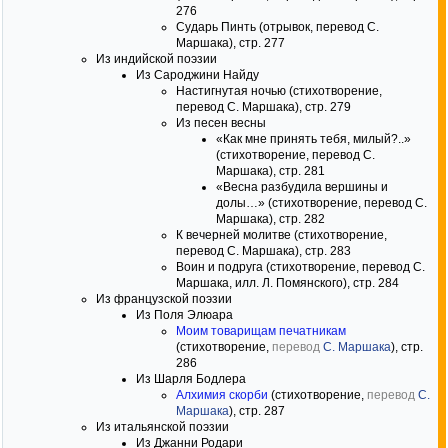
276
Сударь Пинть (отрывок, перевод С.
Маршака), стр. 277
Из индийской поэзии
Из Сароджини Найду
Настигнутая ночью (стихотворение,
перевод С. Маршака), стр. 279
Из песен весны
«Как мне принять тебя, милый?..»
(стихотворение, перевод С.
Маршака), стр. 281
«Весна разбудила вершины и
долы…» (стихотворение, перевод С.
Маршака), стр. 282
К вечерней молитве (стихотворение,
перевод С. Маршака), стр. 283
Воин и подруга (стихотворение, перевод С.
Маршака, илл. Л. Помянского), стр. 284
Из французской поэзии
Из Поля Элюара
Моим товарищам печатникам
(стихотворение,
перевод
С. Маршака
), стр.
286
Из Шарля Бодлера
Алхимия скорби
(стихотворение,
перевод
С.
Маршака
), стр. 287
Из итальянской поэзии
Из Джанни Родари