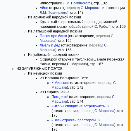
иллюстрации
Л.М. Помянского
), стр. 132
Айно
(отрывок,
перевод
С. Маршака
, иллюстрации
Л.М. Помянского
), стр. 143
Из армянской народной поэзии
Крылатый зверь (вольный перевод армянской
народной сказки, обработанной С. Рабел), стр. 159
Из латышской народной поэзии
Песня про баню
(стихотворение,
перевод
С.
Маршака
), стр. 165
Хмель и дед
(стихотворение,
перевод
С.
Маршака
), стр. 166
Из узбекской народной поэзии
О храброй старухе и трусливом шакале (узбекская
сказка, перевод С. Маршака), стр. 167
ИЗ ЗАРУБЕЖНЫХ ПОЭТОВ
Из немецкой поэзии
Из Иоганна Вольфганга Гете
К Миньоне
(стихотворение,
перевод
С.
Маршака
), стр. 172
Из Генриха Гейне
Погодите!
(стихотворение,
перевод
С.
Маршака
), стр. 174
«Чтобы спящих не встревожить...»
(стихотворение,
перевод
С. Маршака
), стр.
175
«Весь отражен простором...»
(стихотворение,
перевод
С. Маршака
), стр.
176