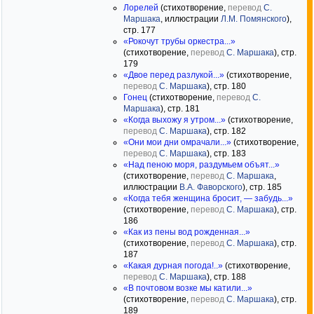
Лорелей
(стихотворение,
перевод
С.
Маршака
, иллюстрации
Л.М. Помянского
),
стр. 177
«Рокочут трубы оркестра...»
(стихотворение,
перевод
С. Маршака
), стр.
179
«Двое перед разлукой...»
(стихотворение,
перевод
С. Маршака
), стр. 180
Гонец
(стихотворение,
перевод
С.
Маршака
), стр. 181
«Когда выхожу я утром...»
(стихотворение,
перевод
С. Маршака
), стр. 182
«Они мои дни омрачали...»
(стихотворение,
перевод
С. Маршака
), стр. 183
«Над пеною моря, раздумьем объят...»
(стихотворение,
перевод
С. Маршака
,
иллюстрации
В.А. Фаворского
), стр. 185
«Когда тебя женщина бросит, — забудь...»
(стихотворение,
перевод
С. Маршака
), стр.
186
«Как из пены вод рожденная...»
(стихотворение,
перевод
С. Маршака
), стр.
187
«Какая дурная погода!..»
(стихотворение,
перевод
С. Маршака
), стр. 188
«В почтовом возке мы катили...»
(стихотворение,
перевод
С. Маршака
), стр.
189