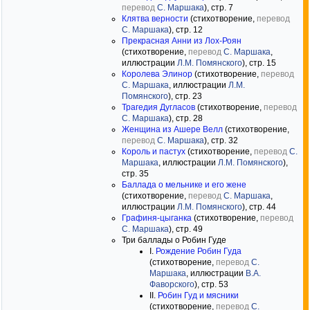
перевод
С. Маршака
), стр. 7
Клятва верности
(стихотворение,
перевод
С. Маршака
), стр. 12
Прекрасная Анни из Лох-Роян
(стихотворение,
перевод
С. Маршака
,
иллюстрации
Л.М. Помянского
), стр. 15
Королева Элинор
(стихотворение,
перевод
С. Маршака
, иллюстрации
Л.М.
Помянского
), стр. 23
Трагедия Дугласов
(стихотворение,
перевод
С. Маршака
), стр. 28
Женщина из Ашере Велл
(стихотворение,
перевод
С. Маршака
), стр. 32
Король и пастух
(стихотворение,
перевод
С.
Маршака
, иллюстрации
Л.М. Помянского
),
стр. 35
Баллада о мельнике и его жене
(стихотворение,
перевод
С. Маршака
,
иллюстрации
Л.М. Помянского
), стр. 44
Графиня-цыганка
(стихотворение,
перевод
С. Маршака
), стр. 49
Три баллады о Робин Гуде
I.
Рождение Робин Гуда
(стихотворение,
перевод
С.
Маршака
, иллюстрации
В.А.
Фаворского
), стр. 53
II.
Робин Гуд и мясники
(стихотворение,
перевод
С.