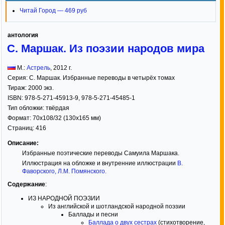
Читай Город — 469 руб
антология
С. Маршак. Из поэзии народов мира
М.:
Астрель
,
2012
г.
Серия:
С. Маршак. Избранные переводы в четырёх томах
Тираж:
2000 экз.
ISBN:
978-5-271-45913-9, 978-5-271-45485-1
Тип обложки:
твёрдая
Формат:
70x108/32
(130x165 мм)
Страниц:
416
Описание:
Избранные поэтические переводы Самуила Маршака.
Иллюстрация на обложке и внутренние иллюстрации
В.
Фаворского
,
Л.М. Помянского
.
Содержание
:
ИЗ НАРОДНОЙ ПОЭЗИИ
Из английской и шотландской народной поэзии
Баллады и песни
Баллада о двух сестрах
(стихотворение,