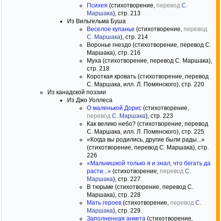
Психея
(стихотворение,
перевод
С.
Маршака
), стр. 213
Из Вильгельма Буша
Веселое купанье
(стихотворение,
перевод
С. Маршака
), стр. 214
Воронье гнездо (стихотворение, перевод С.
Маршака), стр. 216
Муха (стихотворение, перевод С. Маршака),
стр. 218
Короткая кровать (стихотворение, перевод
С. Маршака, илл. Л. Помянского), стр. 220
Из канадской поэзии
Из Джо Уоллеса
О маленькой Дорис
(стихотворение,
перевод
С. Маршака
), стр. 223
Как велико небо? (стихотворение, перевод
С. Маршака, илл. Л. Помянского), стр. 225
«Когда вы родились, другие были рады...»
(стихотворение, перевод С. Маршака), стр.
226
«Мальчишкой только я и знал, что бегать да
расти...»
(стихотворение,
перевод
С.
Маршака
), стр. 227
В тюрьме (стихотворение, перевод С.
Маршака), стр. 228
Мать героев
(стихотворение,
перевод
С.
Маршака
), стр. 229
Заполненная анкета
(стихотворение,