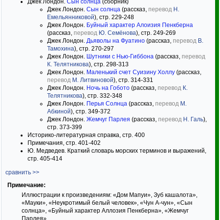
Джек Лондон.
Сын солнца
(сборник)
Джек Лондон.
Сын солнца
(рассказ,
перевод
Н.
Емельянниковой
), стр. 229-248
Джек Лондон.
Буйный характер Алоизия Пенкберна
(рассказ,
перевод
Ю. Семёнова
), стр. 249-269
Джек Лондон.
Дьяволы на Фуатино
(рассказ,
перевод
В.
Тамохина
), стр. 270-297
Джек Лондон.
Шутники с Нью-Гиббона
(рассказ,
перевод
К. Телятникова
), стр. 298-313
Джек Лондон.
Маленький счет Суизину Холлу
(рассказ,
перевод
М. Литвиновой
), стр. 314-331
Джек Лондон.
Ночь на Гобото
(рассказ,
перевод
К.
Телятникова
), стр. 332-348
Джек Лондон.
Перья Солнца
(рассказ,
перевод
М.
Абкиной
), стр. 349-372
Джек Лондон.
Жемчуг Парлея
(рассказ,
перевод
Н. Галь
),
стр. 373-399
Историко-литературная справка, стр. 400
Примечания, стр. 401-402
Ю. Медведев. Краткий словарь морских терминов и выражений,
стр. 405-414
сравнить >>
Примечание:
Иллюстрации к произведениям: «Дом Мапуи», Зуб кашалота»,
«Мауки», «Неукротимый белый человек», «Чун А-чун», «Сын
солнца», «Буйный характер Аллозия Пенкберна», «Жемчуг
Парлея».