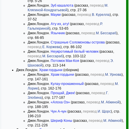
стр. 5-26
Джек Лондон.
Зуб кашалота
(рассказ,
перевод
М.
Клягиной-Кондратьевой
), стр. 27-36
Джек Лондон.
Мауки
(рассказ,
перевод
В. Курелла
), стр.
37-52
Джек Лондон.
Ату их, ату!
(рассказ,
перевод
Р.
Гальпериной
), стр. 53-65
Джек Лондон.
Язычник
(рассказ,
перевод
М. Бессараб
),
стр. 66-85
Джек Лондон.
Страшные Соломоновы острова
(рассказ,
перевод
Е. Коржева
), стр. 86-102
Джек Лондон.
Неукротимый белый человек
(рассказ,
перевод
М. Бессараб
), стр. 103-112
Джек Лондон.
Потомок Мак-Коя
(рассказ,
перевод
Э.
Шаховой
), стр. 113-144
Джек Лондон.
Храм гордыни
(сборник)
Джек Лондон.
Храм гордыни
(рассказ,
перевод
М. Урнова
),
стр. 147-161
Джек Лондон.
Кулау-прокаженный
(рассказ,
перевод
М.
Лорие
), стр. 162-176
Джек Лондон.
Прощай, Джек!
(рассказ,
перевод
Г.
Злобина
), стр. 177-187
Джек Лондон.
«Алоха Оэ»
(рассказ,
перевод
М. Абкиной
),
стр. 188-195
Джек Лондон.
Чун А-чун
(рассказ,
перевод
И. Щорс
), стр.
196-210
Джек Лондон.
Шериф Коны
(рассказ,
перевод
М. Абкиной
),
стр. 211-226