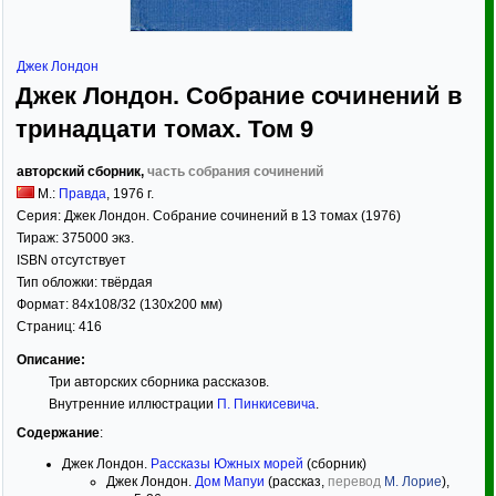
Джек Лондон
Джек Лондон. Собрание сочинений в
тринадцати томах. Том 9
авторский сборник,
часть собрания сочинений
М.:
Правда
,
1976
г.
Серия:
Джек Лондон. Собрание сочинений в 13 томах (1976)
Тираж:
375000 экз.
ISBN отсутствует
Тип обложки:
твёрдая
Формат:
84x108/32
(130x200 мм)
Страниц:
416
Описание:
Три авторских сборника рассказов.
Внутренние иллюстрации
П. Пинкисевича
.
Содержание
:
Джек Лондон.
Рассказы Южных морей
(сборник)
Джек Лондон.
Дом Мапуи
(рассказ,
перевод
М. Лорие
),