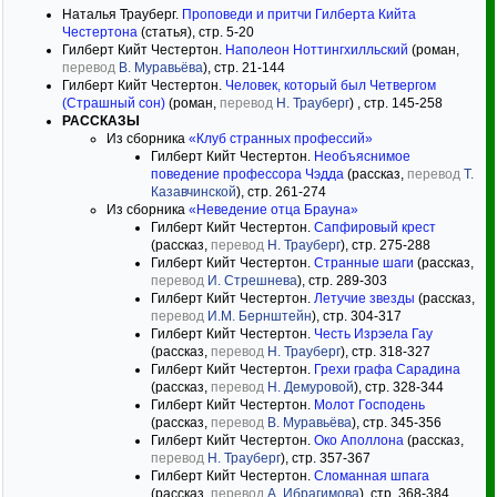
Наталья Трауберг.
Проповеди и притчи Гилберта Кийта
Честертона
(статья), стр. 5-20
Гилберт Кийт Честертон.
Наполеон Ноттингхилльский
(роман,
перевод
В. Муравьёва
), стр. 21-144
Гилберт Кийт Честертон.
Человек, который был Четвергом
(Страшный сон)
(роман,
перевод
Н. Трауберг
) , стр. 145-258
РАССКАЗЫ
Из сборника
«Клуб странных профессий»
Гилберт Кийт Честертон.
Необъяснимое
поведение профессора Чэдда
(рассказ,
перевод
Т.
Казавчинской
), стр. 261-274
Из сборника
«Неведение отца Брауна»
Гилберт Кийт Честертон.
Сапфировый крест
(рассказ,
перевод
Н. Трауберг
), стр. 275-288
Гилберт Кийт Честертон.
Странные шаги
(рассказ,
перевод
И. Стрешнева
), стр. 289-303
Гилберт Кийт Честертон.
Летучие звезды
(рассказ,
перевод
И.М. Бернштейн
), стр. 304-317
Гилберт Кийт Честертон.
Честь Изрэела Гау
(рассказ,
перевод
Н. Трауберг
), стр. 318-327
Гилберт Кийт Честертон.
Грехи графа Сарадина
(рассказ,
перевод
Н. Демуровой
), стр. 328-344
Гилберт Кийт Честертон.
Молот Господень
(рассказ,
перевод
В. Муравьёва
), стр. 345-356
Гилберт Кийт Честертон.
Око Аполлона
(рассказ,
перевод
Н. Трауберг
), стр. 357-367
Гилберт Кийт Честертон.
Сломанная шпага
(рассказ,
перевод
А. Ибрагимова
), стр. 368-384