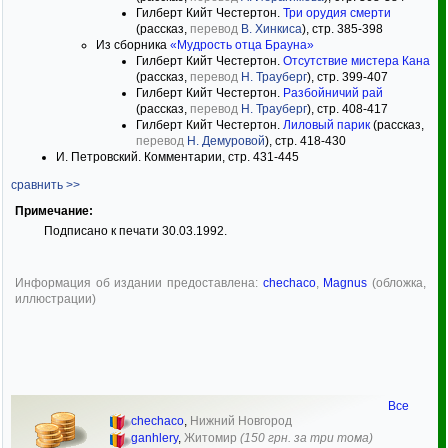
Гилберт Кийт Честертон.
Три орудия смерти
(рассказ,
перевод
В. Хинкиса
), стр. 385-398
Из сборника
«Мудрость отца Брауна»
Гилберт Кийт Честертон.
Отсутствие мистера Кана
(рассказ,
перевод
Н. Трауберг
), стр. 399-407
Гилберт Кийт Честертон.
Разбойничий рай
(рассказ,
перевод
Н. Трауберг
), стр. 408-417
Гилберт Кийт Честертон.
Лиловый парик
(рассказ,
перевод
Н. Демуровой
), стр. 418-430
И. Петровский. Комментарии, стр. 431-445
сравнить >>
Примечание:
Подписано к печати 30.03.1992.
Информация об издании предоставлена:
chechaco
,
Ma­gn­us­
(обложка,
иллюстрации)
Все
chechaco
,
Нижний Новгород
ganhlery
,
Житомир
(150 грн. за три тома)