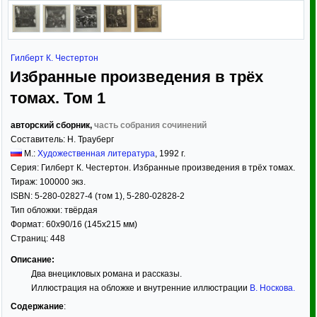
Гилберт К. Честертон
Избранные произведения в трёх
томах. Том 1
авторский сборник,
часть собрания сочинений
Составитель:
Н. Трауберг
М.:
Художественная литература
,
1992
г.
Серия:
Гилберт К. Честертон. Избранные произведения в трёх томах.
Тираж:
100000 экз.
ISBN:
5-280-02827-4 (том 1), 5-280-02828-2
Тип обложки:
твёрдая
Формат:
60x90/16
(145x215 мм)
Страниц:
448
Описание:
Два внецикловых романа и рассказы.
Иллюстрация на обложке и внутренние иллюстрации
В. Носкова
.
Содержание
: