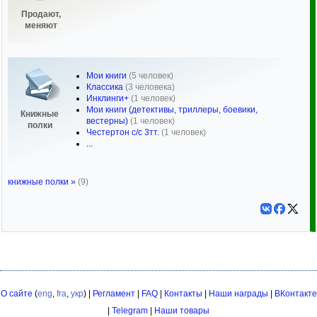
Продают,
меняют
Мои книги
(5 человек)
Классика
(3 человека)
Инклинги+
(1 человек)
Мои книги (детективы, триллеры, боевики,
Книжные
вестерны)
(1 человек)
полки
Честертон с/с 3тт.
(1 человек)
...
книжные полки »
(9)
О сайте
(
eng
,
fra
,
укр
) |
Регламент
|
FAQ
|
Контакты
|
Наши награды
|
ВКонтакте
|
Telegram
|
Наши товары