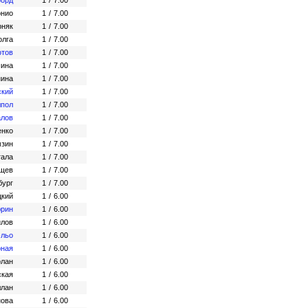
форд
1
/
7.00
онио
1
/
7.00
рняк
1
/
7.00
олга
1
/
7.00
отов
1
/
7.00
шина
1
/
7.00
нина
1
/
7.00
ский
1
/
7.00
лпол
1
/
7.00
алов
1
/
7.00
енко
1
/
7.00
мзин
1
/
7.00
тала
1
/
7.00
ищев
1
/
7.00
бург
1
/
7.00
цкий
1
/
6.00
юрин
1
/
6.00
йлов
1
/
6.00
эльо
1
/
6.00
рная
1
/
6.00
рлан
1
/
6.00
ская
1
/
6.00
ллан
1
/
6.00
ова
1
/
6.00