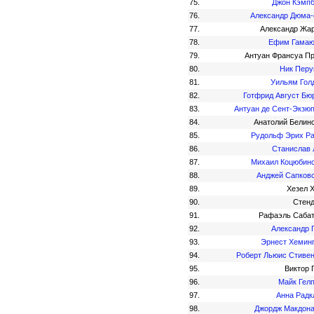
75.
Джон Кэмп
76.
Александр Дюма
77.
Александр Жа
78.
Ефим Гамаю
79.
Антуан Франсуа П
80.
Ник Пер
81.
Уильям Гол
82.
Готфрид Август Бю
83.
Антуан де Сент-Экзю
84.
Анатолий Белин
85.
Рудольф Эрих Р
86.
Станислав
87.
Михаил Коцюбин
88.
Анджей Сапков
89.
Хезел 
90.
Стен
91.
Рафаэль Саба
92.
Александр 
93.
Эрнест Хемин
94.
Роберт Льюис Стиве
95.
Виктор 
96.
Майк Гел
97.
Анна Рад
98.
Джордж Макдон