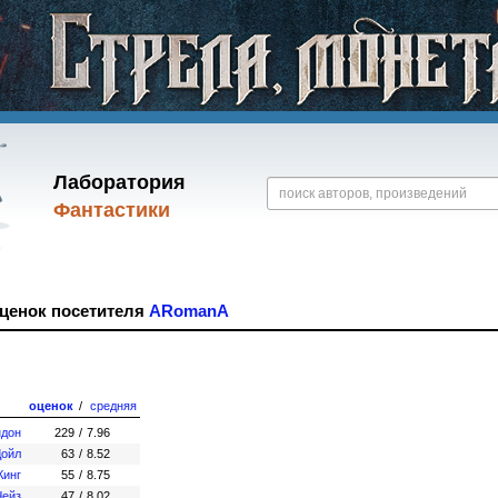
Лаборатория
Фантастики
оценок посетителя
ARomanA
оценок
/
средняя
ндон
229
/
7.96
Дойл
63
/
8.52
Кинг
55
/
8.75
Чейз
47
/
8.02