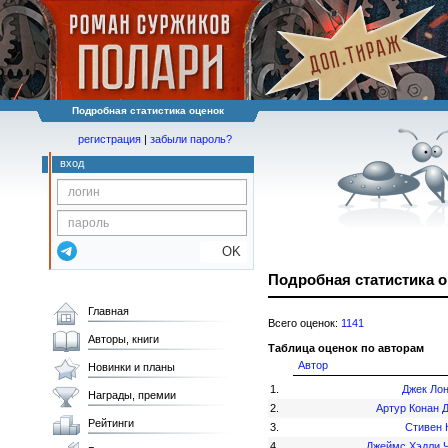
Подробная статистика оценок
регистрация
|
забыли пароль?
вход
OK
Подробная статистика 
Главная
Всего оценок:
1141
Авторы, книги
Таблица оценок по авторам
Автор
Новинки и планы
1.
Джек Ло
Награды, премии
2.
Артур Конан 
Рейтинги
3.
Стивен 
4.
Джеймс Хэдли 