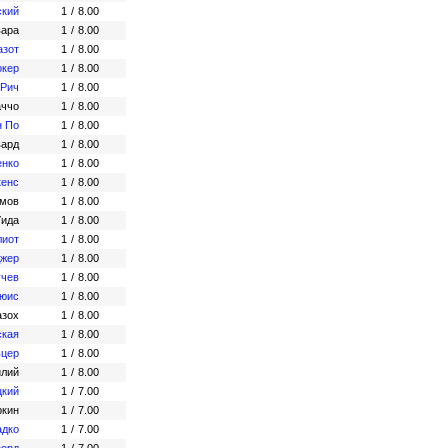
ский
1
/
8.00
вара
1
/
8.00
азот
1
/
8.00
окер
1
/
8.00
 Рич
1
/
8.00
аччо
1
/
8.00
н По
1
/
8.00
ард
1
/
8.00
енко
1
/
8.00
кенс
1
/
8.00
ымов
1
/
8.00
Уида
1
/
8.00
лиот
1
/
8.00
джер
1
/
8.00
учев
1
/
8.00
ьюис
1
/
8.00
азох
1
/
8.00
ская
1
/
8.00
ьцер
1
/
8.00
илий
1
/
8.00
цкий
1
/
7.00
ркин
1
/
7.00
адко
1
/
7.00