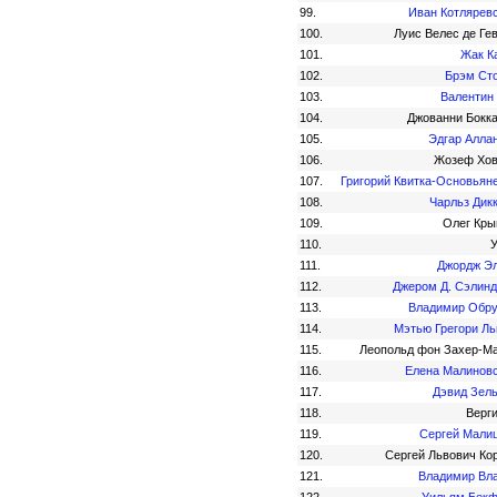
99.
Иван Котлярев
100.
Луис Велес де Ге
101.
Жак К
102.
Брэм Ст
103.
Валентин
104.
Джованни Бокк
105.
Эдгар Алла
106.
Жозеф Хов
107.
Григорий Квитка-Основьян
108.
Чарльз Дик
109.
Олег Кр
110.
111.
Джордж Э
112.
Джером Д. Сэлин
113.
Владимир Обр
114.
Мэтью Грегори Л
115.
Леопольд фон Захер-М
116.
Елена Малинов
117.
Дэвид Зел
118.
Верг
119.
Сергей Мали
120.
Сергей Львович Ко
121.
Владимир Вл