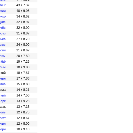
линг
43
/
7.37
екли
40
/
9.03
енко
34
/
8.62
цкие
32
/
8.97
ачёв
32
/
8.00
роуз
31
/
8.87
льев
27
/
8.70
эллс
24
/
8.00
исон
21
/
8.62
оэм
20
/
7.50
рлёф
19
/
7.26
язны
18
/
9.00
стой
18
/
7.67
ерн
17
/
7.88
имов
15
/
8.80
Дюма
14
/
8.21
ский
14
/
7.50
марк
13
/
9.23
ьзак
13
/
7.15
голь
12
/
8.75
рафт
12
/
8.67
угин
12
/
8.00
бери
10
/
9.10