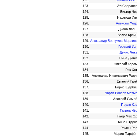
122.
Уильям Бек
123.
Эл Саррант
124.
Виктор Че
125.
Надежда Ив
126.
Алексей Фед
127.
Диана Лап
128.
Бэлла Крей
129.
Александр Бестужев-Марлин
130.
Гораций Уо
131.
Денис Чек
132.
Нина Дьяч
133.
Николай Кара
134.
Рик Хо
135.
Александр Николаевич Рад
136.
Евгений Гам
137.
Борис Щерби
138.
Чарлз Роберт Меть
139.
Алексей Само
140.
Пауло Ко
141.
Галина Чё
142.
Пьер Мак О
143.
Анна Струн
144.
Ромен Ро
145.
Мария Парфён