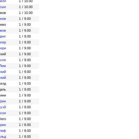
белл
1
/
10.00
-сын
1
/
10.00
рков
1
/
10.00
нов
1
/
9.00
рево
1
/
9.00
умов
1
/
9.00
динг
1
/
9.00
ргер
1
/
9.00
пери
1
/
9.00
ский
1
/
9.00
аспе
1
/
9.00
 Лем
1
/
9.00
ский
1
/
9.00
ский
1
/
9.00
Хелд
1
/
9.00
даль
1
/
9.00
тини
1
/
9.00
Грин
1
/
9.00
гуэй
1
/
9.00
нсон
1
/
9.00
Гюго
1
/
9.00
прин
1
/
8.00
клиф
1
/
8.00
альд
1
/
8.00