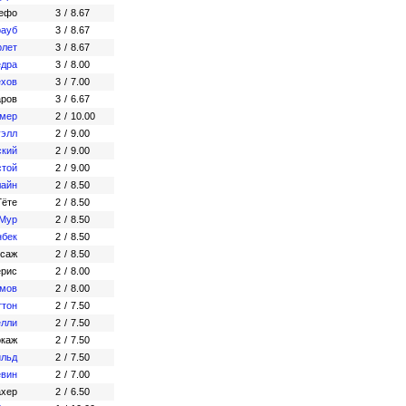
Дефо
3
/
8.67
рауб
3
/
8.67
рлет
3
/
8.67
едра
3
/
8.00
ехов
3
/
7.00
аров
3
/
6.67
омер
2
/
10.00
уэлл
2
/
9.00
ский
2
/
9.00
стой
2
/
9.00
лайн
2
/
8.50
Гёте
2
/
8.50
 Мур
2
/
8.50
нбек
2
/
8.50
есаж
2
/
8.50
ерис
2
/
8.00
омов
2
/
8.00
ттон
2
/
7.50
лли
2
/
7.50
окаж
2
/
7.50
йльд
2
/
7.50
евин
2
/
7.00
ахер
2
/
6.50