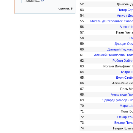
подавно
...
>>
52.
Даниэль 
оценка: 9
53.
Питер Ст
54.
Август Де
55.
Мигель де Сервантес Саав
56.
Антон Ч
57.
Иван Гонч
58.
Г
59.
Джордж Ор
60.
Дмитрий Глухов
61.
Алексей Николаевич Тол
62.
Роберт Хайн
63.
Иоганн Вольфганг 
64.
Кэтрин
65.
Джон Стей
66.
Ален-Рене Л
67.
Поль М
68.
Александр Гр
69.
Эдвард Бульвер-Ли
70.
Мэри Ше
71.
Поль Б
72.
Оскар Уа
73.
Виктор Пел
74.
Генрих Шум