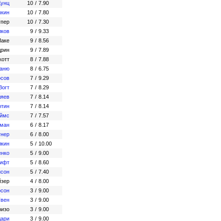
Кунц
10
/
7.90
шкин
10
/
7.80
упер
10
/
7.30
лков
9
/
9.33
Маке
9
/
8.56
дрин
9
/
7.89
котт
8
/
7.88
Фаню
8
/
6.75
осов
7
/
9.29
Вогт
7
/
8.29
ляев
7
/
8.14
ртин
7
/
8.14
еймс
7
/
7.57
фман
6
/
8.17
тнер
6
/
8.00
лкин
5
/
10.00
енко
5
/
9.00
вифт
5
/
8.60
исон
5
/
7.40
йзер
4
/
8.00
рсон
3
/
9.00
Твен
3
/
9.00
ризо
3
/
9.00
дари
3
/
9.00