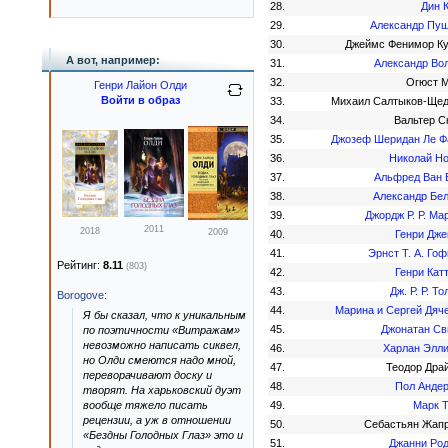
28.
Дин 
29.
Александр Пу
30.
Джеймс Фенимор К
А вот, например:
31.
Александр Во
32.
Огюст 
Генри Лайон Олди
Войти в образ
33.
Михаил Салтыков-Ще
34.
Вальтер С
35.
Джозеф Шеридан Ле 
36.
Николай Н
37.
Альфред Ван 
38.
Александр Бе
39.
Джордж Р. Р. Ма
2011
2018
2009
40.
Генри Дж
41.
Эрнст Т. А. Го
Рейтинг:
8.11
(803)
42.
Генри Кат
43.
Дж. Р. Р. То
Borogove
:
44.
Марина и Сергей Дяч
Я бы сказал, что к уникальным
45.
Джонатан С
по поэтичности «Витражам»
невозможно написать сиквел,
46.
Харлан Элл
но Олди смеются надо мной,
47.
Теодор Дра
переворачивают доску и
48.
Пол Анде
творят. На харьковский дуэт
вообще тяжело писать
49.
Марк 
рецензии, а уж в отношении
50.
Себастьян Жап
«Бездны Голодных Глаз» это и
51.
Джанни Ро