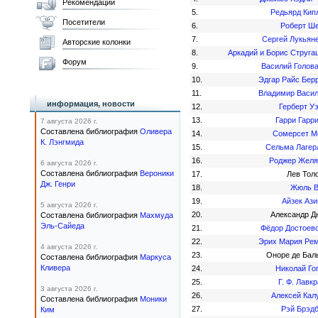
Рекомендации
5.
Редьярд Кип
Посетители
6.
Роберт Ш
7.
Сергей Лукьян
Авторские колонки
8.
Аркадий и Борис Струга
Форум
9.
Василий Голов
10.
Эдгар Райс Бер
11.
Владимир Васи
информация, новости
12.
Герберт У
13.
Гарри Гарр
7 августа 2026 г.
Составлена библиография
Оливера
14.
Сомерсет М
К. Лэнгмида
15.
Сельма Лаге
16.
Роджер Жел
6 августа 2026 г.
Составлена библиография
Вероники
17.
Лев Тол
Дж. Генри
18.
Жюль В
19.
Айзек Аз
5 августа 2026 г.
20.
Александр 
Составлена библиография
Махмуда
Эль-Сайеда
21.
Фёдор Достоев
22.
Эрих Мария Ре
4 августа 2026 г.
23.
Оноре де Бал
Составлена библиография
Маркуса
Кливера
24.
Николай Го
25.
Г. Ф. Лавк
3 августа 2026 г.
26.
Алексей Кал
Составлена библиография
Моники
27.
Рэй Брэд
Ким