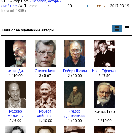
21. Виктор Гюго
«Человек, который
смеётся»
/ «L’Homme qui rit»
10
есть
2017-03-19
[роман]
,
1869 г.
Наиболее оценённые авторы
Филип Дик
Стивен Кинг
Роберт Шекли
Иван Ефремов
4 / 10.00
3 / 5.67
2 / 10.00
2 / 7.50
Роджер
Роберт
Фёдор
Виктор Гюго
Желязны
Хайнлайн
Достоевский
2 / 6.00
1 / 10.00
1 / 10.00
1 / 10.00