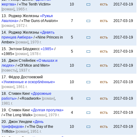
жертва»
/ «The Tenth Victim»
10
есть
2017-03-19
[роман]
,
1965 г.
13. Роджер Желязны
«Ружья
Авалона»
/ «The Guns of Avalon»
7
есть
2017-03-19
[роман]
,
1972 г.
14. Роджер Желязны
«Девять
принцев Амбера»
/ «Nine Princes in
5
есть
2017-03-19
Amber»
[роман]
,
1970 г.
15. Энтони Бёрджесс
«1985»
/
5
есть
2017-03-19
«1985»
[роман]
,
1978 г.
16. Джон Стейнбек
«О мышах и
людях»
/ «Of Mice and Men»
10
есть
2017-03-19
[повесть]
,
1937 г.
17. Фёдор Достоевский
«Униженные и оскорблённые»
10
есть
2017-03-19
[роман]
,
1861 г.
18. Стивен Кинг
«Дорожные
работы»
/ «Roadwork»
[роман]
,
6
есть
2017-03-19
1981 г.
19. Стивен Кинг
«Долгая прогулка»
4
есть
2017-03-19
/ «The Long Walk»
[роман]
,
1979 г.
20. Джон Уиндем
«День
триффидов»
/ «The Day of the
10
есть
2017-03-19
Triffids»
[роман]
,
1951 г.