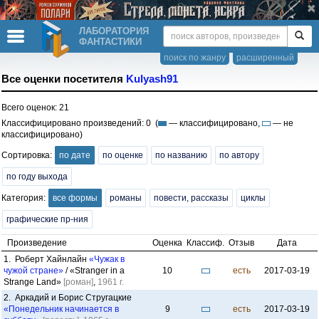
ЛАБОРАТОРИЯ
ФАНТАСТИКИ
поиск по жанру
расширенный
Все оценки посетителя
Kulyash91
Всего оценок: 21
Классифицировано произведений: 0 (
— классифицировано,
— не
классифицировано)
Сортировка:
по дате
по оценке
по названию
по автору
по году выхода
Категория:
все формы
романы
повести, рассказы
циклы
графические пр-ния
Произведение
Оценка
Классиф.
Отзыв
Дата
1. Роберт Хайнлайн
«Чужак в
чужой стране»
/ «Stranger in a
10
есть
2017-03-19
Strange Land»
[роман]
,
1961 г.
2. Аркадий и Борис Стругацкие
«Понедельник начинается в
9
есть
2017-03-19