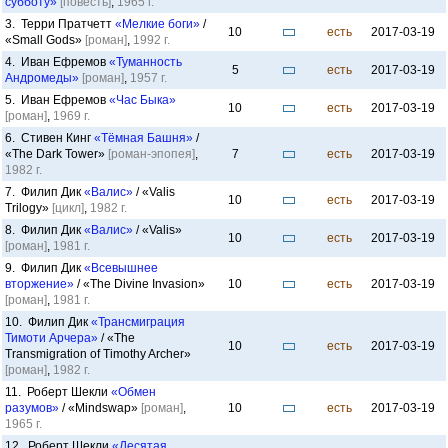
субботу»
[повесть]
,
1965 г.
3. Терри Пратчетт
«Мелкие боги»
/
10
есть
2017-03-19
«Small Gods»
[роман]
,
1992 г.
4. Иван Ефремов
«Туманность
5
есть
2017-03-19
Андромеды»
[роман]
,
1957 г.
5. Иван Ефремов
«Час Быка»
10
есть
2017-03-19
[роман]
,
1969 г.
6. Стивен Кинг
«Тёмная Башня»
/
«The Dark Tower»
[роман-эпопея]
,
7
есть
2017-03-19
1982 г.
7. Филип Дик
«Валис»
/ «Valis
10
есть
2017-03-19
Trilogy»
[цикл]
,
1982 г.
8. Филип Дик
«Валис»
/ «Valis»
10
есть
2017-03-19
[роман]
,
1981 г.
9. Филип Дик
«Всевышнее
вторжение»
/ «The Divine Invasion»
10
есть
2017-03-19
[роман]
,
1981 г.
10. Филип Дик
«Трансмиграция
Тимоти Арчера»
/ «The
10
есть
2017-03-19
Transmigration of Timothy Archer»
[роман]
,
1982 г.
11. Роберт Шекли
«Обмен
разумов»
/ «Mindswap»
[роман]
,
10
есть
2017-03-19
1965 г.
12. Роберт Шекли
«Десятая