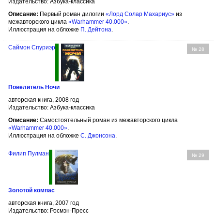
Издательство: Азбука-классика
Описание:
Первый роман дилогии
«Лорд Солар Махариус»
из
межавторского цикла
«Warhammer 40.000»
.
Иллюстрация на обложке
П. Дейтона
.
Саймон Спуриэр
№ 28
Повелитель Ночи
авторская книга, 2008 год
Издательство: Азбука-классика
Описание:
Самостоятельный роман из межавторского цикла
«Warhammer 40.000»
.
Иллюстрация на обложке
С. Джонсона
.
Филип Пулман
№ 29
Золотой компас
авторская книга, 2007 год
Издательство: Росмэн-Пресс