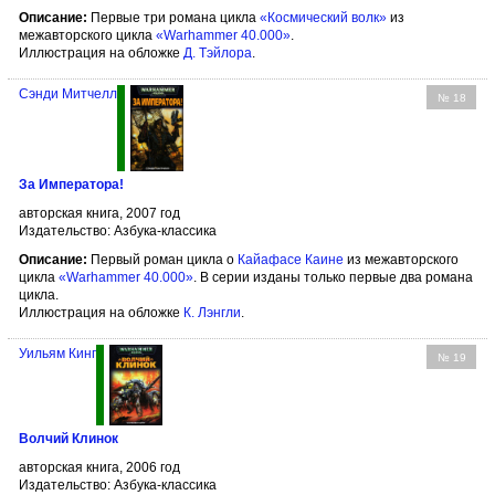
Описание:
Первые три романа цикла
«Космический волк»
из
межавторского цикла
«Warhammer 40.000»
.
Иллюстрация на обложке
Д. Тэйлора
.
Сэнди Митчелл
№ 18
За Императора!
авторская книга, 2007 год
Издательство: Азбука-классика
Описание:
Первый роман цикла о
Кайафасе Каине
из межавторского
цикла
«Warhammer 40.000»
. В серии изданы только первые два романа
цикла.
Иллюстрация на обложке
К. Лэнгли
.
Уильям Кинг
№ 19
Волчий Клинок
авторская книга, 2006 год
Издательство: Азбука-классика