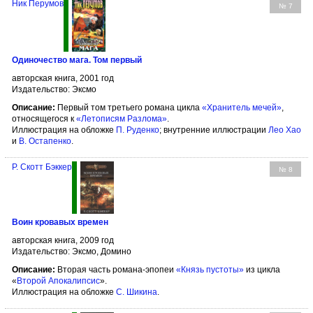
Ник Перумов
№ 7
Одиночество мага. Том первый
авторская книга, 2001 год
Издательство: Эксмо
Описание:
Первый том третьего романа цикла
«Хранитель мечей»
,
относящегося к
«Летописям Разлома»
.
Иллюстрация на обложке
П. Руденко
; внутренние иллюстрации
Лео Хао
и
В. Остапенко
.
Р. Скотт Бэккер
№ 8
Воин кровавых времен
авторская книга, 2009 год
Издательство: Эксмо, Домино
Описание:
Вторая часть романа-эпопеи
«Князь пустоты»
из цикла
«
Второй Апокалипсис
».
Иллюстрация на обложке
С. Шикина
.