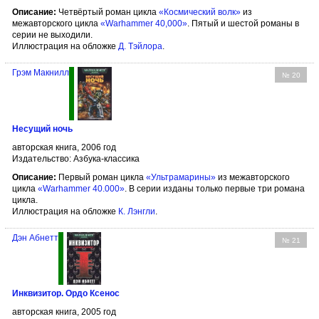
Описание:
Четвёртый роман цикла
«Космический волк»
из
межавторского цикла
«Warhammer 40,000»
. Пятый и шестой романы в
серии не выходили.
Иллюстрация на обложке
Д. Тэйлора
.
Грэм Макнилл
№ 20
Несущий ночь
авторская книга, 2006 год
Издательство: Азбука-классика
Описание:
Первый роман цикла
«Ультрамарины»
из межавторского
цикла
«Warhammer 40.000»
. В серии изданы только первые три романа
цикла.
Иллюстрация на обложке
К. Лэнгли
.
Дэн Абнетт
№ 21
Инквизитор. Ордо Ксенос
авторская книга, 2005 год