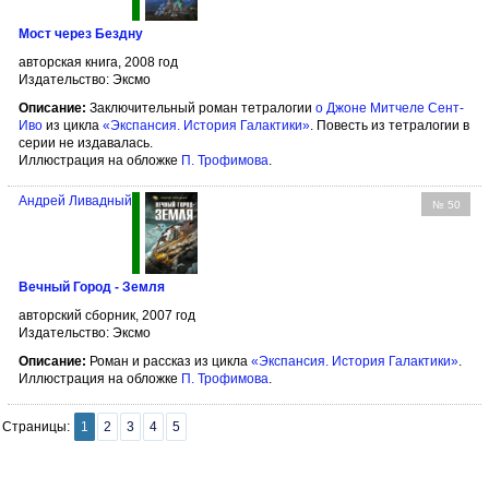
Мост через Бездну
авторская книга, 2008 год
Издательство: Эксмо
Описание:
Заключительный роман тетралогии
о Джоне Митчеле Сент-
Иво
из цикла
«Экспансия. История Галактики»
. Повесть из тетралогии в
серии не издавалась.
Иллюстрация на обложке
П. Трофимова
.
Андрей Ливадный
№ 50
Вечный Город - Земля
авторский сборник, 2007 год
Издательство: Эксмо
Описание:
Роман и рассказ из цикла
«Экспансия. История Галактики»
.
Иллюстрация на обложке
П. Трофимова
.
Страницы:
1
2
3
4
5