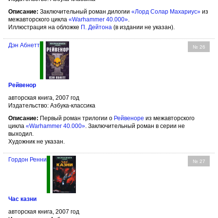
Описание:
Заключительный роман дилогии
«Лорд Солар Махариус»
из
межавторского цикла
«Warhammer 40.000»
.
Иллюстрация на обложке
П. Дейтона
(в издании не указан).
Дэн Абнетт
№ 26
Рейвенор
авторская книга, 2007 год
Издательство: Азбука-классика
Описание:
Первый роман трилогии о
Рейвеноре
из межавторского
цикла
«Warhammer 40.000»
. Заключительный роман в серии не
выходил.
Художник не указан.
Гордон Ренни
№ 27
Час казни
авторская книга, 2007 год