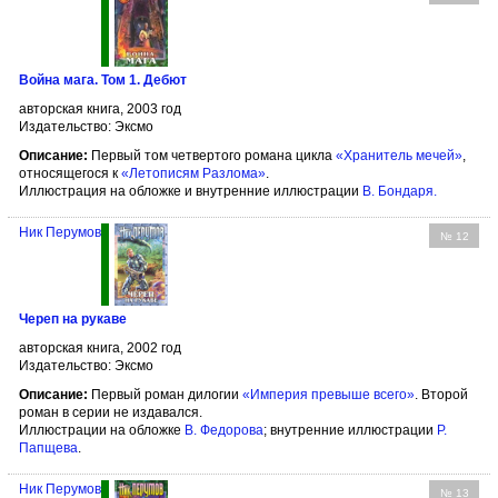
Война мага. Том 1. Дебют
авторская книга, 2003 год
Издательство: Эксмо
Описание:
Первый том четвертого романа цикла
«Хранитель мечей»
,
относящегося к
«Летописям Разлома»
.
Иллюстрация на обложке и внутренние иллюстрации
В. Бондаря
.
Ник Перумов
№ 12
Череп на рукаве
авторская книга, 2002 год
Издательство: Эксмо
Описание:
Первый роман дилогии
«Империя превыше всего»
. Второй
роман в серии не издавался.
Иллюстрации на обложке
В. Федорова
; внутренние иллюстрации
Р.
Папщева
.
Ник Перумов
№ 13