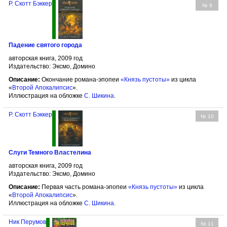
Р. Скотт Бэккер
№ 9
Падение святого города
авторская книга, 2009 год
Издательство: Эксмо, Домино
Описание:
Окончание романа-эпопеи
«Князь пустоты»
из цикла
«
Второй Апокалипсис
».
Иллюстрация на обложке
С. Шикина
.
Р. Скотт Бэккер
№ 10
Слуги Темного Властелина
авторская книга, 2009 год
Издательство: Эксмо, Домино
Описание:
Первая часть романа-эпопеи
«Князь пустоты»
из цикла
«
Второй Апокалипсис
».
Иллюстрация на обложке
С. Шикина
.
Ник Перумов
№ 11