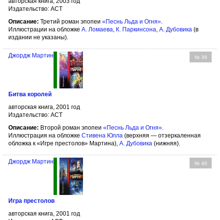
авторская книга, 2003 год
Издательство: АСТ
Описание:
Третий роман эпопеи
«Песнь Льда и Огня»
.
Иллюстрации на обложке
А. Ломаева
,
К. Паркинсона
,
А. Дубовика
(в
издании не указаны).
Джордж Мартин
№ 39
Битва королей
авторская книга, 2001 год
Издательство: АСТ
Описание:
Второй роман эпопеи
«Песнь Льда и Огня»
.
Иллюстрация на обложке
Стивена Юлла
(верхняя — отзеркаленная
обложка к «Игре престолов» Мартина),
А. Дубовика
(нижняя).
Джордж Мартин
№ 40
Игра престолов
авторская книга, 2001 год