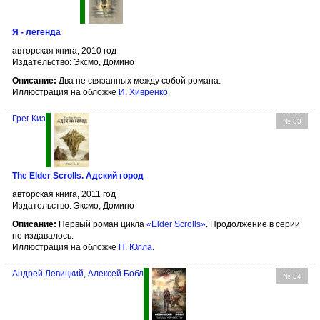
Я - легенда
авторская книга, 2010 год
Издательство: Эксмо, Домино
Описание:
Два не связанных между собой романа.
Иллюстрация на обложке
И. Хивренко
.
Грег Киз
№ 33
The Elder Scrolls. Адский город
авторская книга, 2011 год
Издательство: Эксмо, Домино
Описание:
Первый роман цикла
«Elder Scrolls»
. Продолжение в серии
не издавалось.
Иллюстрация на обложке
П. Юлла
.
Андрей Левицкий
,
Алексей Бобл
№ 34