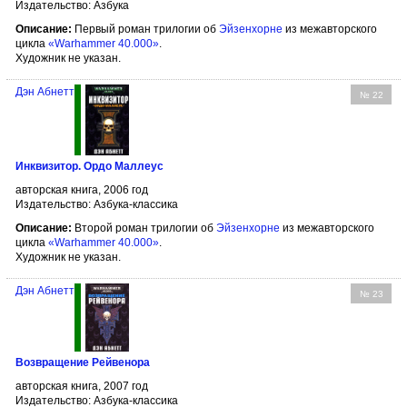
Издательство: Азбука
Описание:
Первый роман трилогии об
Эйзенхорне
из межавторского
цикла
«Warhammer 40.000»
.
Художник не указан.
Дэн Абнетт
№ 22
Инквизитор. Ордо Маллеус
авторская книга, 2006 год
Издательство: Азбука-классика
Описание:
Второй роман трилогии об
Эйзенхорне
из межавторского
цикла
«Warhammer 40.000»
.
Художник не указан.
Дэн Абнетт
№ 23
Возвращение Рейвенора
авторская книга, 2007 год
Издательство: Азбука-классика