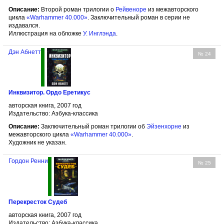
Описание:
Второй роман трилогии о
Рейвеноре
из межавторского
цикла
«Warhammer 40.000»
. Заключительный роман в серии не
издавался.
Иллюстрация на обложке
У. Инглэнда
.
Дэн Абнетт
№ 24
Инквизитор. Ордо Еретикус
авторская книга, 2007 год
Издательство: Азбука-классика
Описание:
Заключительный роман трилогии об
Эйзенхорне
из
межавторского цикла
«Warhammer 40.000»
.
Художник не указан.
Гордон Ренни
№ 25
Перекресток Судеб
авторская книга, 2007 год
Издательство: Азбука-классика