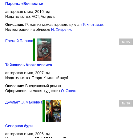
Пароль: «Вечность»
авторская книга, 2010 год
Издательство: АСТ, Астрель
Описание:
Роман из межавторского цикла
«Технотьма»
.
Иллюстрация на обложке
И. Хивренко
.
Еремей Парнов
№ 35
Тайнопись Апокалипсиса
авторская книга, 2007 год
Издательство: Терра-Книжный клуб
Описание:
Внецикловый роман.
Оформление и макет художник
О. Скочко
.
Джульет Э. Маккенна
№ 36
Северная буря
авторская книга, 2006 год