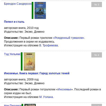
Брендон Сандерсон
№ 3
Пепел и сталь
авторская книга, 2010 год
Издательство: Эксмо, Домино
Описание:
Первый роман трилогии
«Рожденный туманом»
.
Продолжения в серии не издавались.
Иллюстрация на обложке
В. Трофимова
.
Тэд Уильямс
№ 4
Иноземье. Книга первая: Город золотых теней
авторская книга, 2009 год
Издательство: Эксмо, Домино
Описание:
Первый роман тетралогии «
Иноземье
». Последний роман в
серии издан не был.
Иллюстрация на обложке
М. Уэлана
.
Ник Перумов