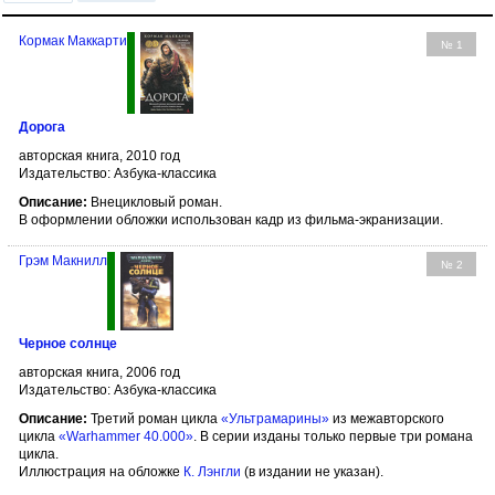
Кормак Маккарти
№ 1
Дорога
авторская книга, 2010 год
Издательство: Азбука-классика
Описание:
Внецикловый роман.
В оформлении обложки использован кадр из фильма-экранизации.
Грэм Макнилл
№ 2
Черное солнце
авторская книга, 2006 год
Издательство: Азбука-классика
Описание:
Третий роман цикла
«Ультрамарины»
из межавторского
цикла
«Warhammer 40.000»
. В серии изданы только первые три романа
цикла.
Иллюстрация на обложке
К. Лэнгли
(в издании не указан).