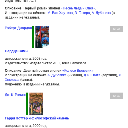
Издательство: АСТ
Описание:
Первый роман эпопеи
«Песнь Льда и Огня»
.
Иллюстрации на обложке
М. Ван Хаутена
,
Э. Такера
,
А. Дубовика
(в
издании не указаны).
Роберт Джордан
№ 41
Сердце Зимы
авторская книга, 2003 год
Издательство: Издательство АСТ, Terra Fantastica
Описание:
Девятый роман эпопеи
«Колесо Времени»
.
Иллюстрации на обложке
А. Дубовика
(нижняя),
Д.К. Свита
(верхняя),
Р.
Хескокса
(слева).
Художники в издании не указаны.
Дж. К. Ролинг
№ 42
Гарри Поттер и философский камень
авторская книга, 2000 год