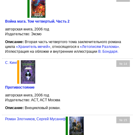
Война мага. Том четвертый. Часть 2
авторская книга, 2006 год
Издательство: Эксмо
Описание:
Вторая часть четвертого тома заключительного романа
цикла
«Хранитель мечей»
, относящегося к
«Летописям Разлома»
.
Иллюстрация на обложке и внутренние иллюстрации
В. Бондаря
.
С. Кинг
№ 14
Противостояние
авторская книга, 2006 год
Издательство: АСТ, АСТ Москва
Описание:
Внецикловый роман.
Роман Злотников
,
Сергей Мусаниф
№ 15