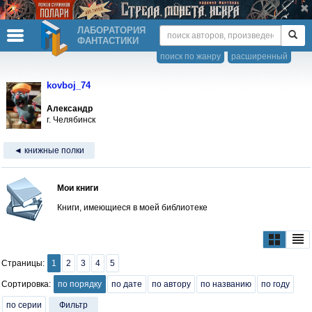
ЛАБОРАТОРИЯ
ФАНТАСТИКИ
поиск по жанру
расширенный
kovboj_74
Александр
г. Челябинск
◄ книжные полки
Мои книги
Книги, имеющиеся в моей библиотеке
Страницы:
1
2
3
4
5
Сортировка:
по порядку
по дате
по автору
по названию
по году
по серии
Фильтр