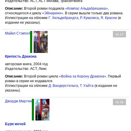
Издательство: АСТ, АСТ Москва, Транзиткнига
Описание:
Второй роман подцикла
«Компас Альдабрешина»
,
относящегося к циклу
«Эйнаринн»
. В серии вышли только два романа.
Иллюстрации на обложке
Г. Хильдебрандта
,
Р. Кукалиса
,
Я. Красни
(в
издании не указаны).
Майкл Стэкпол
№ 37
Крепость Дракона
авторская книга, 2004 год
Издательство: АСТ, Люкс
Описание:
Второй роман цикла
«Война за Корону Дракона»
. Первый
роман в серии не издавался.
Иллюстрации на обложке
Д. Вандерстельта
,
Т. Уайта
(в издании не
указаны).
Джордж Мартин
№ 38
Буря мечей