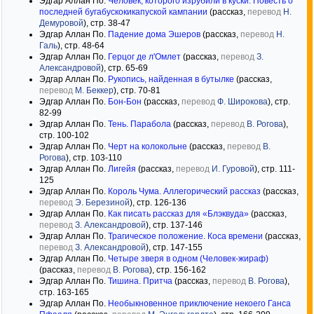
Эдгар Аллан По.
Человек, которого изрубили в куски. Повесть о
последней бугабускокикапуской кампании
(рассказ,
перевод
Н.
Демуровой
), стр. 38-47
Эдгар Аллан По.
Падение дома Эшеров
(рассказ,
перевод
Н.
Галь
), стр. 48-64
Эдгар Аллан По.
Герцог де л'Омлет
(рассказ,
перевод
З.
Александровой
), стр. 65-69
Эдгар Аллан По.
Рукопись, найденная в бутылке
(рассказ,
перевод
М. Беккер
), стр. 70-81
Эдгар Аллан По.
Бон-Бон
(рассказ,
перевод
Ф. Широкова
), стр.
82-99
Эдгар Аллан По.
Тень. Парабола
(рассказ,
перевод
В. Рогова
),
стр. 100-102
Эдгар Аллан По.
Черт на колокольне
(рассказ,
перевод
В.
Рогова
), стр. 103-110
Эдгар Аллан По.
Лигейя
(рассказ,
перевод
И. Гуровой
), стр. 111-
125
Эдгар Аллан По.
Король Чума. Аллегорический рассказ
(рассказ,
перевод
Э. Березиной
), стр. 126-136
Эдгар Аллан По.
Как писать рассказ для «Блэквуда»
(рассказ,
перевод
З. Александровой
), стр. 137-146
Эдгар Аллан По.
Трагическое положение. Коса времени
(рассказ,
перевод
З. Александровой
), стр. 147-155
Эдгар Аллан По.
Четыре зверя в одном (Человек-жираф)
(рассказ,
перевод
В. Рогова
), стр. 156-162
Эдгар Аллан По.
Тишина. Притча
(рассказ,
перевод
В. Рогова
),
стр. 163-165
Эдгар Аллан По.
Необыкновенное приключение некоего Ганса