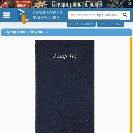
ЛАБОРАТОРИЯ
ФАНТАСТИКИ
поиск по жанру
расширенный
Эдгар Аллан По «Том 2»