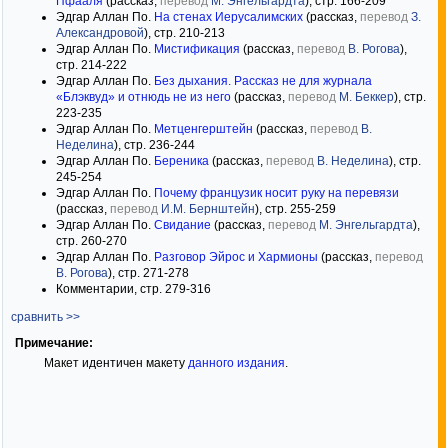
Пфааля
(рассказ,
перевод
М. Энгельгардта
), стр. 166-209
Эдгар Аллан По.
На стенах Иерусалимских
(рассказ,
перевод
З.
Александровой
), стр. 210-213
Эдгар Аллан По.
Мистификация
(рассказ,
перевод
В. Рогова
),
стр. 214-222
Эдгар Аллан По.
Без дыхания. Рассказ не для журнала
«Блэквуд» и отнюдь не из него
(рассказ,
перевод
М. Беккер
), стр.
223-235
Эдгар Аллан По.
Метценгерштейн
(рассказ,
перевод
В.
Неделина
), стр. 236-244
Эдгар Аллан По.
Береника
(рассказ,
перевод
В. Неделина
), стр.
245-254
Эдгар Аллан По.
Почему французик носит руку на перевязи
(рассказ,
перевод
И.М. Бернштейн
), стр. 255-259
Эдгар Аллан По.
Свидание
(рассказ,
перевод
М. Энгельгардта
),
стр. 260-270
Эдгар Аллан По.
Разговор Эйрос и Хармионы
(рассказ,
перевод
В. Рогова
), стр. 271-278
Комментарии, стр. 279-316
сравнить >>
Примечание:
Макет идентичен макету
данного издания
.