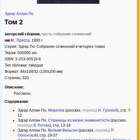
Эдгар Аллан По
Том 2
авторский сборник,
часть собрания сочинений
М.:
Пресса
,
1993
г.
Серия:
Эдгар По. Собрание сочинений в четырех томах
Тираж:
500000 экз.
ISBN:
5-253-00519-6
Тип обложки:
твёрдая
Формат:
84x108/32
(130x200 мм)
Страниц:
320
Описание:
Рассказы.
Содержание
:
Эдгар Аллан По.
Морелла
(рассказ,
перевод
И. Гуровой
), стр. 7-
12
Эдгар Аллан По.
Страницы из жизни знаменитости
(рассказ,
перевод
В. Рогова
), стр. 13-18
Эдгар Аллан По.
Вильям Вильсон
(рассказ,
перевод
Р.
Облонской
), стр. 19-37