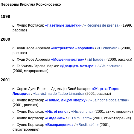
Переводы Кирилла Корконосенко
1999
Хулио Кортасар
«Газетные заметки»
/
«Recortes de prensa»
(1999,
рассказ)
2000
Хуан Хосе Арреола
«Истребитель воронов»
/
«El cuervero»
(2000,
рассказ)
Хуан Хосе Арреола
«Мошенничество»
/
«El fraude»
(2000, рассказ)
Габриэль Гарсиа Маркес
«Двадцать четыре!»
/
«Veinticuatro»
(2000, микрорассказ)
2001
Хорхе Луис Борхес, Адольфо Биой Касарес
«Жертва Тадео
Лимардо»
/
«La víctima de Tadeo Limardo»
(2001, рассказ)
Хулио Кортасар
«Ночью, лицом кверху»
/
«La noche boca arriba»
(2001, рассказ)
Хулио Кортасар
«Hic et nunc»
/
«Hic et nunc»
(2001, стихотворение)
Хулио Кортасар
«Видение»
/
«El simulacro»
(2001, стихотворение)
Хулио Кортасар
«Возвращение»
/
«Restitución»
(2001,
стихотворение)