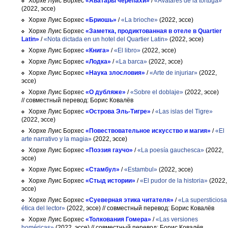
Хорхе Луис Борхес
«Аватары черепахи»
/
«Avatares de la tortuga»
(2022, эссе)
Хорхе Луис Борхес
«Бриошь»
/
«La brioche»
(2022, эссе)
Хорхе Луис Борхес
«Заметка, продиктованная в отеле в Quartier
Latin»
/
«Nota dictada en un hotel del Quartier Latin»
(2022, эссе)
Хорхе Луис Борхес
«Книга»
/
«El libro»
(2022, эссе)
Хорхе Луис Борхес
«Лодка»
/
«La barca»
(2022, эссе)
Хорхе Луис Борхес
«Наука злословия»
/
«Arte de injuriar»
(2022,
эссе)
Хорхе Луис Борхес
«О дубляже»
/
«Sobre el doblaje»
(2022, эссе)
// совместный перевод: Борис Ковалёв
Хорхе Луис Борхес
«Острова Эль-Тигре»
/
«Las islas del Tigre»
(2022, эссе)
Хорхе Луис Борхес
«Повествовательное искусство и магия»
/
«El
arte narrativo y la magia»
(2022, эссе)
Хорхе Луис Борхес
«Поэзия гаучо»
/
«La poesía gauchesca»
(2022,
эссе)
Хорхе Луис Борхес
«Стамбул»
/
«Estambul»
(2022, эссе)
Хорхе Луис Борхес
«Стыд истории»
/
«El pudor de la historia»
(2022,
эссе)
Хорхе Луис Борхес
«Суеверная этика читателя»
/
«La supersticiosa
ética del lector»
(2022, эссе)
// совместный перевод: Борис Ковалёв
Хорхе Луис Борхес
«Толкования Гомера»
/
«Las versiones
homéricas»
(2022, эссе)
// совместный перевод: Борис Ковалёв