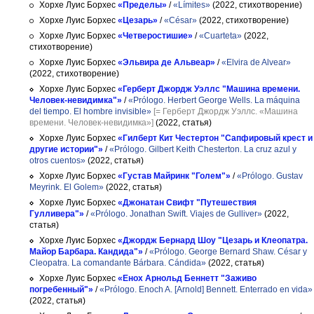
Хорхе Луис Борхес
«Пределы»
/
«Límites»
(2022, стихотворение)
Хорхе Луис Борхес
«Цезарь»
/
«César»
(2022, стихотворение)
Хорхе Луис Борхес
«Четверостишие»
/
«Cuarteta»
(2022,
стихотворение)
Хорхе Луис Борхес
«Эльвира де Альвеар»
/
«Elvira de Alvear»
(2022, стихотворение)
Хорхе Луис Борхес
«Герберт Джордж Уэллс "Машина времени.
Человек-невидимка"»
/
«Prólogo. Herbert George Wells. La máquina
del tiempo. El hombre invisible»
[= Герберт Джордж Уэллс. «Машина
времени. Человек-невидимка»]
(2022, статья)
Хорхе Луис Борхес
«Гилберт Кит Честертон "Сапфировый крест и
другие истории"»
/
«Prólogo. Gilbert Keith Chesterton. La cruz azul y
otros cuentos»
(2022, статья)
Хорхе Луис Борхес
«Густав Майринк "Голем"»
/
«Prólogo. Gustav
Meyrink. El Golem»
(2022, статья)
Хорхе Луис Борхес
«Джонатан Свифт "Путешествия
Гулливера"»
/
«Prólogo. Jonathan Swift. Viajes de Gulliver»
(2022,
статья)
Хорхе Луис Борхес
«Джордж Бернард Шоу "Цезарь и Клеопатра.
Майор Барбара. Кандида"»
/
«Prólogo. George Bernard Shaw. César y
Cleopatra. La comandante Bárbara. Cándida»
(2022, статья)
Хорхе Луис Борхес
«Енох Арнольд Беннетт "Заживо
погребенный"»
/
«Prólogo. Enoch A. [Arnold] Bennett. Enterrado en vida»
(2022, статья)