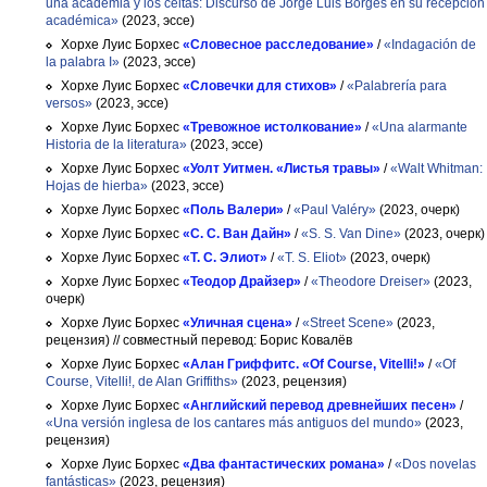
una academia y los celtas: Discurso de Jorge Luis Borges en su recepción
académica»
(2023, эссе)
Хорхе Луис Борхес
«Словесное расследование»
/
«Indagación de
la palabra I»
(2023, эссе)
Хорхе Луис Борхес
«Словечки для стихов»
/
«Palabrería para
versos»
(2023, эссе)
Хорхе Луис Борхес
«Тревожное истолкование»
/
«Una alarmante
Historia de la literatura»
(2023, эссе)
Хорхе Луис Борхес
«Уолт Уитмен. «Листья травы»
/
«Walt Whitman:
Hojas de hierba»
(2023, эссе)
Хорхе Луис Борхес
«Поль Валери»
/
«Paul Valéry»
(2023, очерк)
Хорхе Луис Борхес
«С. С. Ван Дайн»
/
«S. S. Van Dine»
(2023, очерк)
Хорхе Луис Борхес
«Т. С. Элиот»
/
«T. S. Eliot»
(2023, очерк)
Хорхе Луис Борхес
«Теодор Драйзер»
/
«Theodore Dreiser»
(2023,
очерк)
Хорхе Луис Борхес
«Уличная сцена»
/
«Street Scene»
(2023,
рецензия)
// совместный перевод: Борис Ковалёв
Хорхе Луис Борхес
«Алан Гриффитс. «Of Course, Vitelli!»
/
«Of
Course, Vitelli!, de Alan Griffiths»
(2023, рецензия)
Хорхе Луис Борхес
«Английский перевод древнейших песен»
/
«Una versión inglesa de los cantares más antiguos del mundo»
(2023,
рецензия)
Хорхе Луис Борхес
«Два фантастических романа»
/
«Dos novelas
fantásticas»
(2023, рецензия)