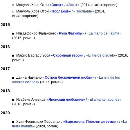
Мануэль Хосе Отон
«Закат»
/
«Закат»
(2014, стихотворение)
Мануэль Хосе Отон
«Послание»
/
«Послание»
(2014,
стихотворение)
2015
Ильдефонсо Фальконес
«Рука Фатимы»
/
«La mano de Fátima»
(2015, роман)
2016
Марио Варгас Льоса
«Скромный герой»
/
«El héroe discreto»
(2016,
роман)
2017
Даина Чавиано
«Остров бесконечной любви»
/
«La isla de los
amores infinitos»
(2017, роман)
2018
Исабель Альенде
«Японский любовник»
/
«El amante japonés»
(2018, роман)
2020
Хуан Франсиско Феррандис
«Барселона. Проклятая земля»
/
«La
tierra maldita»
(2020, роман)