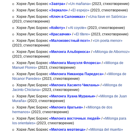
Хорхе Луис Борхес
«Завтра»
/
«Un mañana»
(2023, стихотворение)
Хорхе Луис Борхес
«Зеркало»
/
«El espejo»
(2023, стихотворение)
Хорхе Луис Борхес
«Ключ в Салониках»
/
«Una llave en Salónica»
(2023, стихотворение)
Хорхе Луис Борхес
«Койоту»
/
«Al coyote»
(2023, стихотворение)
Хорхе Луис Борхес
«Красавчик»
/
«El títere»
(2023, стихотворение)
Хорхе Луис Борхес
«Малоизвестный поэт»
/
«Un poeta menor»
(2023, стихотворение)
Хорхе Луис Борхес
«Милонга Альборноса»
/
«Milonga de Albornoz»
(2023, стихотворение)
Хорхе Луис Борхес
«Милонга Мануэля Флореса»
/
«Milonga de
Manuel Flores»
(2023, стихотворение)
Хорхе Луис Борхес
«Милонга Никанора Паредеса»
/
«Milonga de
Nicanor Paredes»
(2023, стихотворение)
Хорхе Луис Борхес
«Милонга Хасинто Чикланы»
/
«Milonga de
Jacinto Chiclana»
(2023, стихотворение)
Хорхе Луис Борхес
«Милонга Хуана Мураньи»
/
«Milonga de Juan
Muraña»
(2023, стихотворение)
Хорхе Луис Борхес
«Милонга братьев»
/
«Milonga de dos
hermanos»
(2023, стихотворение)
Хорхе Луис Борхес
«Милонга восточных людей»
/
«Milonga para
los orientales»
(2023, стихотворение)
Хорхе Луис Борхес
«Милонга мертвеца»
/
«Milonga del muerto»