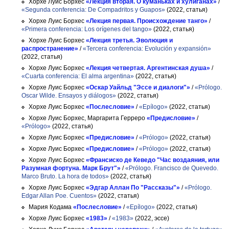
Хорхе Луис Борхес
«Лекция вторая. О куманьках и хулиганах»
/
«Segunda conferencia: De Compadritos y Guapos»
(2022, статья)
Хорхе Луис Борхес
«Лекция первая. Происхождение танго»
/
«Primera conferencia: Los orígenes del tango»
(2022, статья)
Хорхе Луис Борхес
«Лекция третья. Эволюция и
распространение»
/
«Tercera conferencia: Evolución y expansión»
(2022, статья)
Хорхе Луис Борхес
«Лекция четвертая. Аргентинская душа»
/
«Cuarta conferencia: El alma argentina»
(2022, статья)
Хорхе Луис Борхес
«Оскар Уайльд "Эссе и диалоги"»
/
«Prólogo.
Oscar Wilde. Ensayos y diálogos»
(2022, статья)
Хорхе Луис Борхес
«Послесловие»
/
«Epílogo»
(2022, статья)
Хорхе Луис Борхес, Маргарита Герреро
«Предисловие»
/
«Prólogo»
(2022, статья)
Хорхе Луис Борхес
«Предисловие»
/
«Prólogo»
(2022, статья)
Хорхе Луис Борхес
«Предисловие»
/
«Prólogo»
(2022, статья)
Хорхе Луис Борхес
«Франсиско де Кеведо "Час воздаяния, или
Разумная фортуна. Марк Брут"»
/
«Prólogo. Francisco de Quevedo.
Marco Bruto. La hora de todos»
(2022, статья)
Хорхе Луис Борхес
«Эдгар Аллан По "Рассказы"»
/
«Prólogo.
Edgar Allan Poe. Cuentos»
(2022, статья)
Мария Кодама
«Послесловие»
/
«Epílogo»
(2022, статья)
Хорхе Луис Борхес
«1983»
/
«1983»
(2022, эссе)