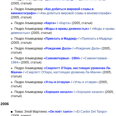
(2005, статья)
Педро Альмодовар
«Как добиться мировой славы в
кинематографе»
/
«Как добиться мировой славы в кинематографе»
(2005, статья)
Педро Альмодовар
«Карта»
/
«Карта»
(2005, статья)
Педро Альмодовар
«Моды и нравы девяностых»
/
«Моды и нравы
девяностых»
(2005, статья)
Педро Альмодовар
«Приехать в Мадрид»
/
«Приехать в Мадрид»
(2005, статья)
Педро Альмодовар
«Рождение Дала»
/
«Рождение Дала»
(2005,
статья)
Педро Альмодовар
«Самоинтервью - 1984»
/
«Самоинтервью -
1984»
(2005, статья)
Педро Альмодовар
«Скарлетт О'Хара, настоящая уроженка Ла-
Манчи»
/
«Скарлетт О'Хара, настоящая уроженка Ла-Манчи»
(2005,
статья)
Педро Альмодовар
«Углы и отзвуки»
/
«Углы и отзвуки»
(2005,
статья)
Педро Альмодовар
«Хорошее начало»
/
«Хорошее начало»
(2005,
статья)
2006
Томас Элой Мартинес
«Он поёт танго»
/
«El Cantor Del Tango»
(2006, роман)