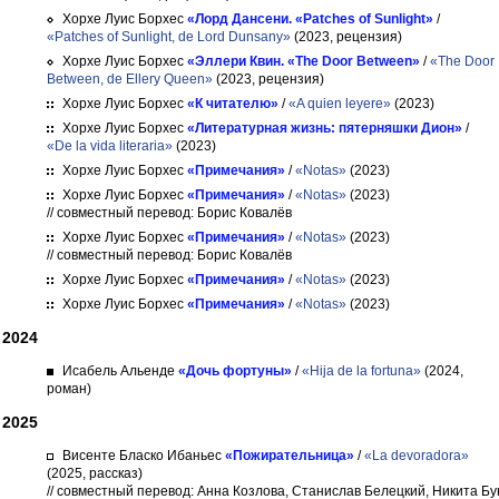
Хорхе Луис Борхес
«Лорд Дансени. «Patches of Sunlight»
/
«Patches of Sunlight, de Lord Dunsany»
(2023, рецензия)
Хорхе Луис Борхес
«Эллери Квин. «The Door Between»
/
«The Door
Between, de Ellery Queen»
(2023, рецензия)
Хорхе Луис Борхес
«К читателю»
/
«A quien leyere»
(2023)
Хорхе Луис Борхес
«Литературная жизнь: пятерняшки Дион»
/
«De la vida literaria»
(2023)
Хорхе Луис Борхес
«Примечания»
/
«Notas»
(2023)
Хорхе Луис Борхес
«Примечания»
/
«Notas»
(2023)
// совместный перевод: Борис Ковалёв
Хорхе Луис Борхес
«Примечания»
/
«Notas»
(2023)
// совместный перевод: Борис Ковалёв
Хорхе Луис Борхес
«Примечания»
/
«Notas»
(2023)
Хорхе Луис Борхес
«Примечания»
/
«Notas»
(2023)
2024
Исабель Альенде
«Дочь фортуны»
/
«Hija de la fortuna»
(2024,
роман)
2025
Висенте Бласко Ибаньес
«Пожирательница»
/
«La devoradora»
(2025, рассказ)
// совместный перевод: Анна Козлова, Станислав Белецкий, Никита Бу