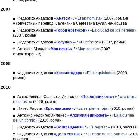
2007
Федерико Андахази
«Анатом»
/
«El anatomista»
(2007, роман)
// совместный перевод: Валентина Сергеевна Кулагина-Ярцева
Федерико Андахази
«Город еретиков»
/
«La ciudad de los herejes»
(2007, роман)
Федерико Андахази
«Государь»
/
«El príncipe»
(2007, роман)
Антонио Мачадо
«Мои поэты»
/
«Мои поэты»
(2007,
стихотворение)
2008
Федерико Андахази
«Конкистадор»
/
«El conquistador»
(2008,
роман)
2010
Алекс Ровира, Франсеск Мираллес
«Последний ответ»
/
«La ultima
respuesta»
(2010, роман)
Питер Харрис
«Красная змея»
/
«La serpiente roja»
(2010, роман)
Антонио Родригес Хименес
«Алхимия единорога»
/
«La alquimia
del unicornio»
(2010, роман)
Федерико Андахази
«Возвращения»
/
«De regreso»
(2010, рассказ)
Федерико Андахази
«Дела святые»
/
«El oficio de los Santos»
(2010,
рассказ)