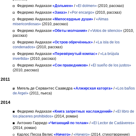
Федерико Андахази
«Дольмен»
/
«El dolmen»
(2010, рассказ)
Федерико Андахази
«Заказ»
/
«Por encargo»
(2010, рассказ)
Федерико Андахази
«Милосердные души»
/
«Almas
misericordiosas»
(2010, рассказ)
Федерико Андахази
«Обеты молчания»
/
«Votos de silencio»
(2010,
рассказ)
Федерико Андахази
«Остров обречённых»
/
«La isla de los
condenados»
(2010, рассказ)
Федерико Андахази
«Перевёрнутый компас»
/
«La brújula
invertida»
(2010, рассказ)
Федерико Андахази
«Сон праведников»
/
«El sueño de los justos»
(2010, рассказ)
2011
Мигель де Сервантес Сааведра
«Алжирская каторга»
/
«Los baños
de Argel»
(2011, пьеса)
2014
Федерико Андахази
«Книга запретных наслаждений»
/
«El libro de
los placeres prohibidos»
(2014, роман)
Антонио Гарридо
«Читающий по телам»
/
«El Lector de Cadáveres»
(2014, роман)
Карлос Песоа Велис
«Ничего»
/
«Ничего»
(2014, стихотворение)