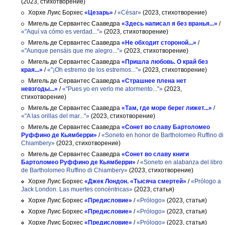
(2023, стихотворение)
Хорхе Луис Борхес
«Цезарь»
/
«César»
(2023, стихотворение)
Мигель де Сервантес Сааведра
«Здесь написал я без вранья...»
/
«"Aquí va cómo es verdad..."»
(2023, стихотворение)
Мигель де Сервантес Сааведра
«Не обходит стороной...»
/
«"Aunque pensáis que me alegro..."»
(2023, стихотворение)
Мигель де Сервантес Сааведра
«Пришла любовь. О край без
края...»
/
«"¡Oh estremo de los estremos..."»
(2023, стихотворение)
Мигель де Сервантес Сааведра
«Страшнее плена нет
невзгоды...»
/
«"Pues yo en verlo me atormento..."»
(2023,
стихотворение)
Мигель де Сервантес Сааведра
«Там, где море берег лижет...»
/
«"A las orillas del mar..."»
(2023, стихотворение)
Мигель де Сервантес Сааведра
«Сонет во славу Бартоломео
Руффино де Кьямберри»
/
«Soneto en honor de Bartholomeo Ruffino di
Chiambery»
(2023, стихотворение)
Мигель де Сервантес Сааведра
«Сонет во славу книги
Бартоломео Руффино де Кьямберри»
/
«Soneto en alabanza del libro
de Bartholomeo Ruffino di Chiambery»
(2023, стихотворение)
Хорхе Луис Борхес
«Джек Лондон. «Тысяча смертей»
/
«Prólogo a
Jack London. Las muertes concéntricas»
(2023, статья)
Хорхе Луис Борхес
«Предисловие»
/
«Prólogo»
(2023, статья)
Хорхе Луис Борхес
«Предисловие»
/
«Prólogo»
(2023, статья)
Хорхе Луис Борхес
«Предисловие»
/
«Prólogo»
(2023, статья)