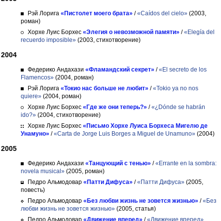
Рэй Лорига
«Пистолет моего брата»
/
«Caídos del cielo»
(2003,
роман)
Хорхе Луис Борхес
«Элегия о невозможной памяти»
/
«Elegía del
recuerdo imposible»
(2003, стихотворение)
2004
Федерико Андахази
«Фламандский секрет»
/
«El secreto de los
Flamencos»
(2004, роман)
Рэй Лорига
«Токио нас больше не любит»
/
«Tokio ya no nos
quiere»
(2004, роман)
Хорхе Луис Борхес
«Где же они теперь?»
/
«¿Dónde se habrán
ido?»
(2004, стихотворение)
Хорхе Луис Борхес
«Письмо Хорхе Луиса Борхеса Мигелю де
Унамуно»
/
«Carta de Jorge Luis Borges a Miguel de Unamuno»
(2004)
2005
Федерико Андахази
«Танцующий с тенью»
/
«Errante en la sombra:
novela musical»
(2005, роман)
Педро Альмодовар
«Патти Дифуса»
/
«Патти Дифуса»
(2005,
повесть)
Педро Альмодовар
«Без любви жизнь не зовется жизнью»
/
«Без
любви жизнь не зовется жизнью»
(2005, статья)
Педро Альмодовар
«Движение вперед»
/
«Движение вперед»