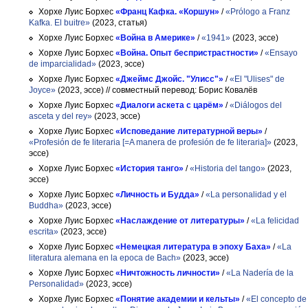
Хорхе Луис Борхес
«Франц Кафка. «Коршун»
/
«Prólogo a Franz
Kafka. El buitre»
(2023, статья)
Хорхе Луис Борхес
«Война в Америке»
/
«1941»
(2023, эссе)
Хорхе Луис Борхес
«Война. Опыт беспристрастности»
/
«Ensayo
de imparcialidad»
(2023, эссе)
Хорхе Луис Борхес
«Джеймс Джойс. "Улисс"»
/
«El "Ulises" de
Joyce»
(2023, эссе)
// совместный перевод: Борис Ковалёв
Хорхе Луис Борхес
«Диалоги аскета с царём»
/
«Diálogos del
asceta y del rey»
(2023, эссе)
Хорхе Луис Борхес
«Исповедание литературной веры»
/
«Profesión de fe literaria [=A manera de profesión de fe literaria]»
(2023,
эссе)
Хорхе Луис Борхес
«История танго»
/
«Historia del tango»
(2023,
эссе)
Хорхе Луис Борхес
«Личность и Будда»
/
«La personalidad y el
Buddha»
(2023, эссе)
Хорхе Луис Борхес
«Наслаждение от литературы»
/
«La felicidad
escrita»
(2023, эссе)
Хорхе Луис Борхес
«Немецкая литература в эпоху Баха»
/
«La
literatura alemana en la epoca de Bach»
(2023, эссе)
Хорхе Луис Борхес
«Ничтожность личности»
/
«La Nadería de la
Personalidad»
(2023, эссе)
Хорхе Луис Борхес
«Понятие академии и кельты»
/
«El concepto de