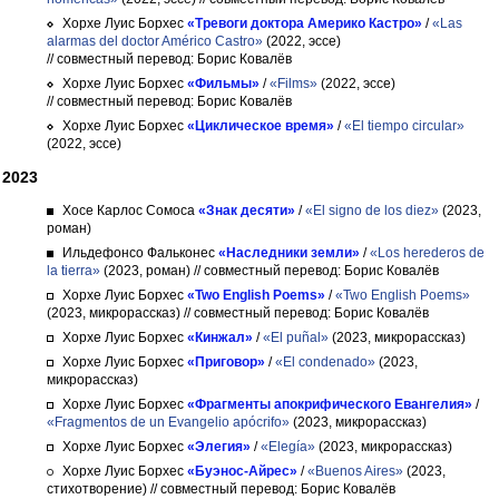
Хорхе Луис Борхес
«Тревоги доктора Америко Кастро»
/
«Las
alarmas del doctor Américo Castro»
(2022, эссе)
// совместный перевод: Борис Ковалёв
Хорхе Луис Борхес
«Фильмы»
/
«Films»
(2022, эссе)
// совместный перевод: Борис Ковалёв
Хорхе Луис Борхес
«Циклическое время»
/
«El tiempo circular»
(2022, эссе)
2023
Хосе Карлос Сомоса
«Знак десяти»
/
«El signo de los diez»
(2023,
роман)
Ильдефонсо Фальконес
«Наследники земли»
/
«Los herederos de
la tierra»
(2023, роман)
// совместный перевод: Борис Ковалёв
Хорхе Луис Борхес
«Two English Poems»
/
«Two English Poems»
(2023, микрорассказ)
// совместный перевод: Борис Ковалёв
Хорхе Луис Борхес
«Кинжал»
/
«El puñal»
(2023, микрорассказ)
Хорхе Луис Борхес
«Приговор»
/
«El condenado»
(2023,
микрорассказ)
Хорхе Луис Борхес
«Фрагменты апокрифического Евангелия»
/
«Fragmentos de un Evangelio apócrifo»
(2023, микрорассказ)
Хорхе Луис Борхес
«Элегия»
/
«Elegía»
(2023, микрорассказ)
Хорхе Луис Борхес
«Буэнос-Айрес»
/
«Buenos Aires»
(2023,
стихотворение)
// совместный перевод: Борис Ковалёв