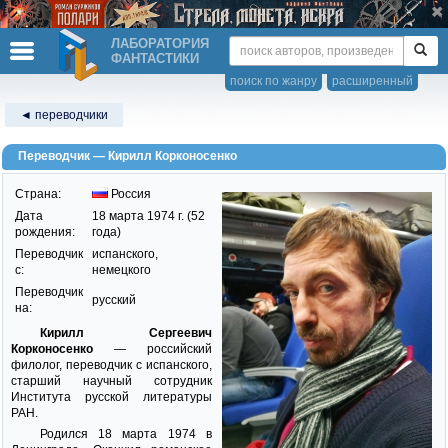
ЛАБОРАТОРИЯ
ФАНТАСТИКИ
поиск по жанру
расширенный
◄ переводчики
Переводчик — Кирилл Корконосенко
Страна:
Россия
Дата
18 марта 1974 г. (52
рождения:
года)
Переводчик
испанского,
c:
немецкого
Переводчик
русский
на:
Кирилл Сергеевич
Корконосенко
— российский
филолог, переводчик с испанского,
старший научный сотрудник
Института русской литературы
РАН.
Родился 18 марта 1974 в