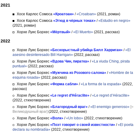
2021
Хосе Карлос Сомоса
«Кроатоан»
/
«Croatoan»
(2021, роман)
Хосе Карлос Сомоса
«Этюд в чёрных тонах»
/
«Estudio en negro»
(2021, роман)
Хорхе Луис Борхес
«Мёртвый»
/
«El Muerto»
(2021, рассказ)
2022
Хорхе Луис Борхес
«Бескорыстный убийца Билл Харриган»
/
«El
asesino desinteresado Bill Harrigan»
(2022, рассказ)
Хорхе Луис Борхес
«Вдова Чин, пиратка»
/
«La viuda Ching, pirata
puntual»
(2022, рассказ)
Хорхе Луис Борхес
«Мужчина из Розового салона»
/
«Hombre de la
esquina rosada»
(2022, рассказ)
Хорхе Луис Борхес
«Форма сабли»
/
«La forma de la espada»
(2022,
рассказ)
Хорхе Луис Борхес
«Le regret d’Héraclite»
/
«Le regret d’Héraclite»
(2022, стихотворение)
Хорхе Луис Борхес
«Благородный враг»
/
«El enemigo generoso»
[=
Великодушный враг]
(2022, стихотворение)
Хорхе Луис Борхес
«Волк»
/
«Un lobo»
(2022, стихотворение)
Хорхе Луис Борхес
«Поэт говорит о своей известности»
/
«El poeta
declara su nombradía»
(2022, стихотворение)