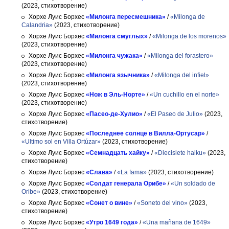
(2023, стихотворение)
Хорхе Луис Борхес
«Милонга пересмешника»
/
«Milonga de
Calandria»
(2023, стихотворение)
Хорхе Луис Борхес
«Милонга смуглых»
/
«Milonga de los morenos»
(2023, стихотворение)
Хорхе Луис Борхес
«Милонга чужака»
/
«Milonga del forastero»
(2023, стихотворение)
Хорхе Луис Борхес
«Милонга язычника»
/
«Milonga del infiel»
(2023, стихотворение)
Хорхе Луис Борхес
«Нож в Эль-Норте»
/
«Un cuchillo en el norte»
(2023, стихотворение)
Хорхе Луис Борхес
«Пасео-де-Хулио»
/
«El Paseo de Julio»
(2023,
стихотворение)
Хорхе Луис Борхес
«Последнее солнце в Вилла-Ортусар»
/
«Ultimo sol en Villa Ortúzar»
(2023, стихотворение)
Хорхе Луис Борхес
«Семнадцать хайку»
/
«Diecisiete haiku»
(2023,
стихотворение)
Хорхе Луис Борхес
«Слава»
/
«La fama»
(2023, стихотворение)
Хорхе Луис Борхес
«Солдат генерала Орибе»
/
«Un soldado de
Oribe»
(2023, стихотворение)
Хорхе Луис Борхес
«Сонет о вине»
/
«Soneto del vino»
(2023,
стихотворение)
Хорхе Луис Борхес
«Утро 1649 года»
/
«Una mañana de 1649»