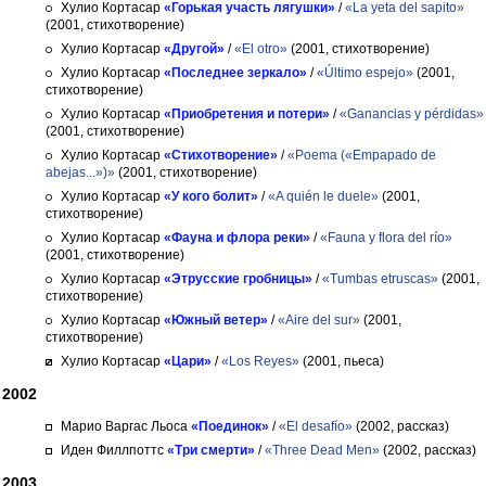
Хулио Кортасар
«Горькая участь лягушки»
/
«La yeta del sapito»
(2001, стихотворение)
Хулио Кортасар
«Другой»
/
«El otro»
(2001, стихотворение)
Хулио Кортасар
«Последнее зеркало»
/
«Último espejo»
(2001,
стихотворение)
Хулио Кортасар
«Приобретения и потери»
/
«Ganancias y pérdidas»
(2001, стихотворение)
Хулио Кортасар
«Стихотворение»
/
«Poema («Empapado de
abejas...»)»
(2001, стихотворение)
Хулио Кортасар
«У кого болит»
/
«A quién le duele»
(2001,
стихотворение)
Хулио Кортасар
«Фауна и флора реки»
/
«Fauna y flora del río»
(2001, стихотворение)
Хулио Кортасар
«Этрусские гробницы»
/
«Tumbas etruscas»
(2001,
стихотворение)
Хулио Кортасар
«Южный ветер»
/
«Aire del sur»
(2001,
стихотворение)
Хулио Кортасар
«Цари»
/
«Los Reyes»
(2001, пьеса)
2002
Марио Варгас Льоса
«Поединок»
/
«El desafío»
(2002, рассказ)
Иден Филлпоттс
«Три смерти»
/
«Three Dead Men»
(2002, рассказ)
2003