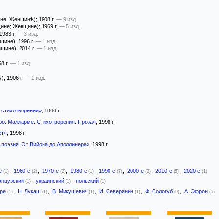
не; Женщинѣ)
; 1908 г.
— 9 изд.
щине; Женщине)
; 1969 г.
— 5 изд.
 1983 г.
— 3 изд.
щине)
; 1996 г.
— 1 изд.
щине)
; 2014 г.
— 1 изд.
68 г.
— 1 изд.
y)
; 1906 г.
— 1 изд.
 стихотворения»
, 1866 г.
бо. Малларме. Стихотворения. Проза»
, 1998 г.
ет»
, 1998 г.
 поэзия. От Вийона до Аполлинера»
, 1998 г.
-е
,
1960-е
,
1970-е
,
1980-е
,
1990-е
,
2000-е
,
2010-е
,
2020-е
(1)
(2)
(2)
(1)
(7)
(2)
(5)
(1)
анцузский
,
украинский
,
польский
(1)
(1)
(1)
пре
,
Н. Лукаш
,
В. Микушевич
,
И. Северянин
,
Ф. Сологуб
,
А. Эфрон
(1)
(1)
(1)
(1)
(9)
(5)