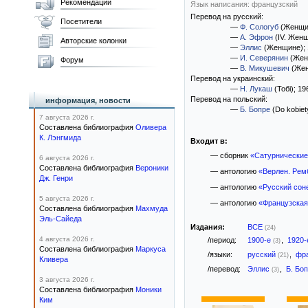
Рекомендации
Язык написания: французский
Перевод на русский:
Посетители
—
Ф. Сологуб
(Женщи
—
А. Эфрон
(IV. Жен
Авторские колонки
—
Эллис
(Женщине)
;
—
И. Северянин
(Жен
Форум
—
В. Микушевич
(Жен
Перевод на украинский:
—
Н. Лукаш
(Тобі)
; 19
Перевод на польский:
информация, новости
—
Б. Бопре
(Do kobiet
7 августа 2026 г.
Составлена библиография
Оливера
К. Лэнгмида
Входит в:
— сборник
«Сатурнические
6 августа 2026 г.
Составлена библиография
Вероники
— антологию
«Верлен. Рем
Дж. Генри
— антологию
«Русский сон
5 августа 2026 г.
— антологию
«Французская
Составлена библиография
Махмуда
Эль-Сайеда
Издания:
ВСЕ
(24)
4 августа 2026 г.
/период:
1900-е
,
1920
(3)
Составлена библиография
Маркуса
/языки:
русский
,
фр
(21)
Кливера
/перевод:
Эллис
,
Б. Бо
(3)
3 августа 2026 г.
Составлена библиография
Моники
Ким