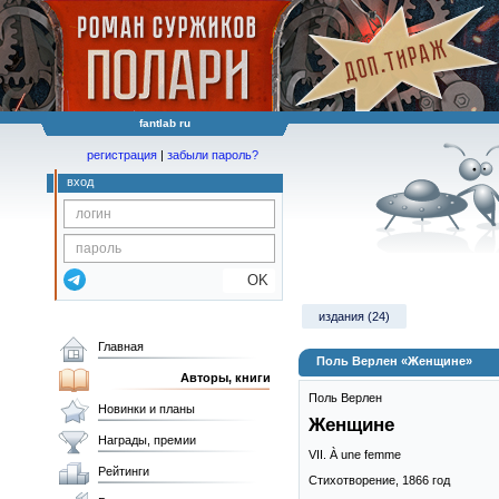
fantlab ru
регистрация
|
забыли пароль?
вход
OK
издания (24)
Главная
Поль Верлен «Женщине»
Авторы, книги
Поль Верлен
Новинки и планы
Женщине
Награды, премии
VII. À une femme
Рейтинги
Стихотворение,
1866
год