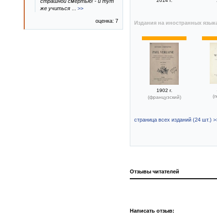
2014 г.
страшной смертью! - и тут
же учиться
...
>>
оценка: 7
Издания на иностранных язык
1902 г.
(
(французский)
страница всех изданий (24 шт.) >
Отзывы читателей
Написать отзыв: