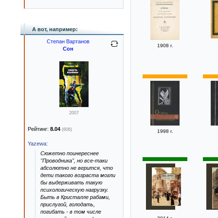
А вот, например:
Степан Вартанов
1908 г.
Сон
2007
Рейтинг:
8.04
(606)
1998 г.
Yazewa
:
Сюжетно поинереснее
"Проводника", но все-таки
абсолютно не верится, что
дети такого возраста могли
бы выдерживать такую
психологическую нагрузку.
Быть в Кристалле рабами,
прислугой, голодать,
погибать - в том числе