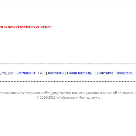
регистрированные посетители!
,
fra
,
укр
) |
Регламент
|
FAQ
|
Контакты
|
Наши награды
|
ВКонтакте
|
Telegram
|
спользование материалов сайта допускается только с указанием активной ссылки на и
© 2005-2026
«Лаборатория Фантастики»
.