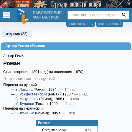
ЛАБОРАТОРИЯ
ФАНТАСТИКИ
поиск по жанру
расширенный
издания (22)
Артюр Рембо «Роман»
Артюр Рембо
Роман
Стихотворение,
1891
год (год написания: 1870)
Язык написания: французский
Перевод на русский:
—
Б. Лившиц
(Роман)
; 1934 г.
— 14 изд.
—
В. Рождественский
(Роман)
; 1985 г.
— 1 изд.
—
В. Микушевич
(Роман)
; 1988 г.
— 4 изд.
—
М. Кудинов
(Роман)
; 1999 г.
— 1 изд.
Перевод на украинский:
—
В. Ткаченко
(Роман)
; 1995 г.
— 1 изд.
Рейтинг
Средняя оценка:
8.17