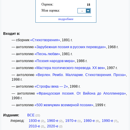
Оценок:
18
Моя оценка:
-
подробнее
Входит в:
— сборник
«Стихотворения»
, 1891 г.
— антологию
«Зарубежная поэзия в русских переводах»
, 1968 г.
— антологию
«Песнь любви»
, 1981 г.
— антологию
«Поэзия народов мира»
, 1986 г.
— антологию
«Мастера поэтического перевода. XX век»
, 1997 г.
— антологию
«Верлен. Рембо. Малларме. Стихотворения. Проза»
,
1998 г.
— антологию
«Строфы века — 2»
, 1998 г.
— антологию
«Французская поэзия. От Вийона до Аполлинера»
,
1998 г.
— антологию
«500 жемчужин всемирной поэзии»
, 1999 г.
Издания:
ВСЕ
(22)
/период:
1930-е
,
1960-е
,
1970-е
,
1980-е
,
1990-е
,
(2)
(2)
(1)
(6)
(7)
2010-е
,
2020-е
(2)
(2)