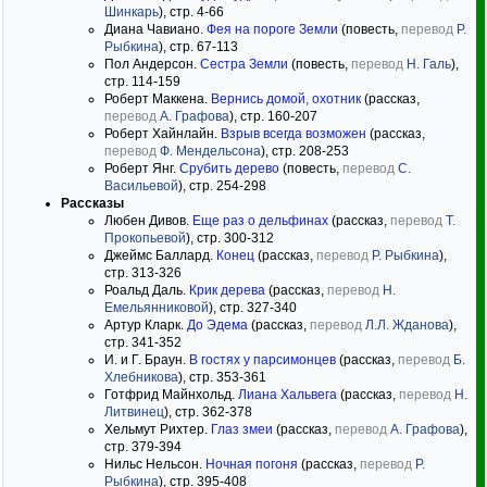
Шинкарь
), стр. 4-66
Диана Чавиано.
Фея на пороге Земли
(повесть,
перевод
Р.
Рыбкина
), стр. 67-113
Пол Андерсон.
Сестра Земли
(повесть,
перевод
Н. Галь
),
стр. 114-159
Роберт Маккена.
Вернись домой, охотник
(рассказ,
перевод
А. Графова
), стр. 160-207
Роберт Хайнлайн.
Взрыв всегда возможен
(рассказ,
перевод
Ф. Мендельсона
), стр. 208-253
Роберт Янг.
Срубить дерево
(повесть,
перевод
С.
Васильевой
), стр. 254-298
Рассказы
Любен Дивов.
Еще раз о дельфинах
(рассказ,
перевод
Т.
Прокопьевой
), стр. 300-312
Джеймс Баллард.
Конец
(рассказ,
перевод
Р. Рыбкина
),
стр. 313-326
Роальд Даль.
Крик дерева
(рассказ,
перевод
Н.
Емельянниковой
), стр. 327-340
Артур Кларк.
До Эдема
(рассказ,
перевод
Л.Л. Жданова
),
стр. 341-352
И. и Г. Браун.
В гостях у парсимонцев
(рассказ,
перевод
Б.
Хлебникова
), стр. 353-361
Готфрид Майнхольд.
Лиана Хальвега
(рассказ,
перевод
Н.
Литвинец
), стр. 362-378
Хельмут Рихтер.
Глаз змеи
(рассказ,
перевод
А. Графова
),
стр. 379-394
Нильс Нельсон.
Ночная погоня
(рассказ,
перевод
Р.
Рыбкина
), стр. 395-408