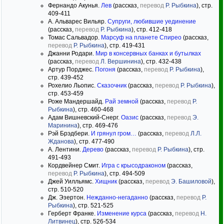
Фернандо Акунья.
Лев
(рассказ,
перевод
Р. Рыбкина
), стр.
409-411
А. Альварес Вильяр.
Супруги, любившие уединение
(рассказ,
перевод
Р. Рыбкина
), стр. 412-418
Томас Сальвадор.
Марсуф на планете Спирео
(рассказ,
перевод
Р. Рыбкина
), стр. 419-431
Джанни Родари.
Мир в консервных банках и бутылках
(рассказ,
перевод
Л. Вершинина
), стр. 432-438
Артур Порджес.
Погоня
(рассказ,
перевод
Р. Рыбкина
),
стр. 439-452
Рохелио Льопис.
Сказочник
(рассказ,
перевод
Р. Рыбкина
),
стр. 453-459
Роже Мандершайд.
Рай земной
(рассказ,
перевод
Р.
Рыбкина
), стр. 460-468
Адам Вишневский-Снерг.
Оазис
(рассказ,
перевод
Э.
Маринина
), стр. 469-476
Рэй Брэдбери.
И грянул гром…
(рассказ,
перевод
Л.Л.
Жданова
), стр. 477-490
А. Лентини.
Дерево
(рассказ,
перевод
Р. Рыбкина
), стр.
491-493
Кордвейнер Смит.
Игра с крысодраконом
(рассказ,
перевод
Р. Рыбкина
), стр. 494-509
Джей Уилльямс.
Хищник
(рассказ,
перевод
Э. Башиловой
),
стр. 510-520
Дж. Эзертон.
Нежданно-негаданно
(рассказ,
перевод
Р.
Рыбкина
), стр. 521-525
Герберт Франке.
Изменение курса
(рассказ,
перевод
Н.
Литвинец
), стр. 526-534