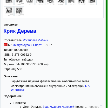
антология
Крик Дерева
Составитель:
Ростислав Рыбкин
М.:
Физкультура и Спорт
,
1991
г.
Тираж:
100000 экз.
ISBN:
5-278-00352-9
Тип обложки:
твёрдая
Формат:
84x108/32
(130x200 мм)
Страниц:
560
Описание:
Зарубежная научная фантастика на экологические темы.
Иллюстрация на обложке и внутренние иллюстрации
Б.А.
Федотова
.
Содержание
:
Повести
Джон Уиндэм.
Будь мудрым, человек!
(повесть,
перевод
Т.