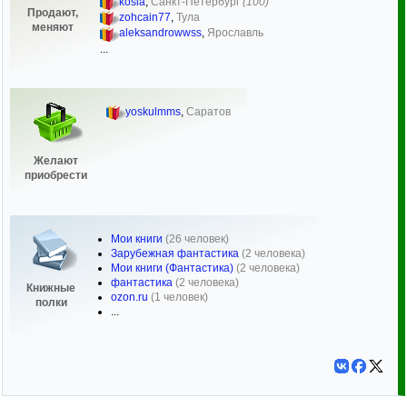
kosia
,
Санкт-Петербург
(100)
Продают,
zohcain77
,
Тула
меняют
aleksandrowwss
,
Ярославль
...
yoskulmms
,
Саратов
Желают
приобрести
Мои книги
(26 человек)
Зарубежная фантастика
(2 человека)
Мои книги (Фантастика)
(2 человека)
фантастика
(2 человека)
Книжные
ozon.ru
(1 человек)
полки
...