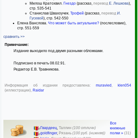
Милош Кратохвил.
Гнездо
(рассказ,
перевод
Е. Лешкова
),
стр. 535-541
Станислав Швахоучек.
Трофей
(рассказ,
перевод
И.
Гусевой
), стр. 542-550
Елена Ванслова.
Что может быть актуальнее?
(послесловие),
стр. 551-559
сравнить >>
Примечание:
Издание выходило под двумя разными обложками.
Подписано в печать 08.02.91.
Редактор Е.В. Травникова.
Информация об издании предоставлена:
muravied
,
klen054
(иллюстрации),
Raidar
Все
Гвардеец
,
Таллин
(100 отличн)
книжные
полки »
(31)
goldfinger
,
Рязань
(100 руб. (нижняя))