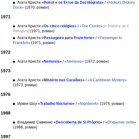
Агата Кристи
«Poirot e os Erros da Dactilógrafa»
/
«Hickory Dickory
Dock»
(1970, роман)
1971
Агата Кристи
«Os cinco relógios»
/
«The Clocks»
[= Poirot e os 4
Relógios]
(1971, роман)
Агата Кристи
«Passageiro para Francforte»
/
«Passenger to
Frankfurt»
(1971, роман)
1972
Агата Кристи
«Nemesis»
/
«Nemesis»
(1972, роман)
1973
Агата Кристи
«Mistério nas Caraíbas»
/
«A Caribbean Mystery»
(1973, роман)
1976
Ирвин Шоу
«Trabalho Nocturno»
/
«Nightwork»
(1976, роман)
1988
Владимир Савченко
«Descoberta de Si Próprio»
/
«Открытие себя»
(1988, роман)
1997