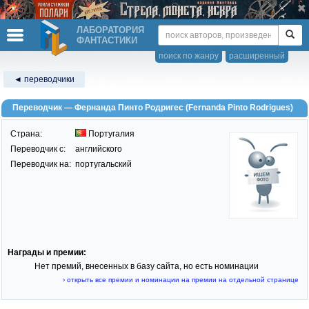
ЛАБОРАТОРИЯ
ФАНТАСТИКИ
поиск по жанру
расширенный
◄ переводчики
Переводчик — Фернанда Пинто Родригес (Fernanda Pinto Rodrigues)
Страна:
Португалия
Переводчик c:
английского
Переводчик на:
португальский
Награды и премии:
Нет премий, внесенных в базу сайта, но есть номинации
› открыть все премии и номинации на премии на отдельной странице