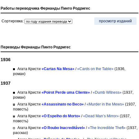
Работы переводчика Фернанды Пинто Родригес
Сортировка:
просмотр изданий
Переводы Фернанды Пинто Родригес
1936
Агата Кристи
«Cartas Na Mesa»
/
«Cards on the Table»
(1936,
роман)
1937
Агата Кристи
«Poirot Perde uma Cliente»
/
«Dumb Witness»
(1937,
роман)
Агата Кристи
«Assassinato no Beco»
/
«Murder in the Mews»
(1937,
повесть)
Агата Кристи
«O Espelho do Morto»
/
«Dead Man’s Mirror»
(1937,
повесть)
Агата Кристи
«O Roubo Inacreditável»
/
«The Incredible Theft»
(1937,
рассказ)