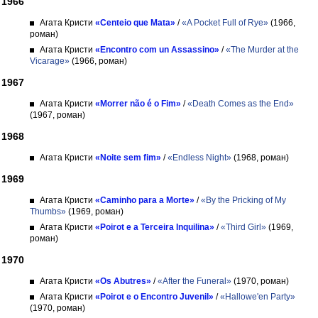
1966
Агата Кристи
«Centeio que Mata»
/
«A Pocket Full of Rye»
(1966,
роман)
Агата Кристи
«Encontro com un Assassino»
/
«The Murder at the
Vicarage»
(1966, роман)
1967
Агата Кристи
«Morrer não é o Fim»
/
«Death Comes as the End»
(1967, роман)
1968
Агата Кристи
«Noite sem fim»
/
«Endless Night»
(1968, роман)
1969
Агата Кристи
«Caminho para a Morte»
/
«By the Pricking of My
Thumbs»
(1969, роман)
Агата Кристи
«Poirot e a Terceira Inquilina»
/
«Third Girl»
(1969,
роман)
1970
Агата Кристи
«Os Abutres»
/
«After the Funeral»
(1970, роман)
Агата Кристи
«Poirot e o Encontro Juvenil»
/
«Hallowe'en Party»
(1970, роман)