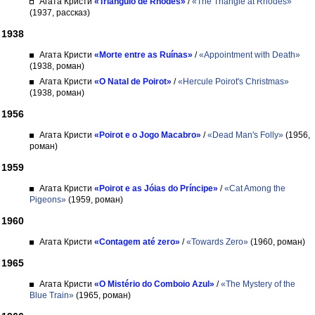
Агата Кристи
«Triângulo de Rhodes»
/
«The Triangle at Rhodes»
(1937, рассказ)
1938
Агата Кристи
«Morte entre as Ruínas»
/
«Appointment with Death»
(1938, роман)
Агата Кристи
«O Natal de Poirot»
/
«Hercule Poirot's Christmas»
(1938, роман)
1956
Агата Кристи
«Poirot e o Jogo Macabro»
/
«Dead Man's Folly»
(1956,
роман)
1959
Агата Кристи
«Poirot e as Jóias do Príncipe»
/
«Cat Among the
Pigeons»
(1959, роман)
1960
Агата Кристи
«Contagem até zero»
/
«Towards Zero»
(1960, роман)
1965
Агата Кристи
«O Mistério do Comboio Azul»
/
«The Mystery of the
Blue Train»
(1965, роман)