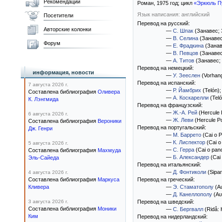
Рекомендации
Роман,
1975
год; цикл
«Эркюль П
Язык написания: английский
Посетители
Перевод на русский:
Авторские колонки
—
С. Шпак
(Занавес; 
—
В. Селина
(Занавес
Форум
—
Е. Фрадкина
(Занав
—
В. Певцов
(Занавес
—
А. Титов
(Занавес;
Перевод на немецкий:
информация, новости
—
У. Зееслен
(Vorhan
Перевод на испанский:
7 августа 2026 г.
—
Р. Йамбрих
(Telón)
;
Составлена библиография
Оливера
—
А. Коскарелли
(Teló
К. Лэнгмида
Перевод на французский:
—
Ж.-А. Рей
(Hercule P
6 августа 2026 г.
—
Ж. Леви
(Hercule Poi
Составлена библиография
Вероники
Перевод на португальский:
Дж. Генри
—
М. Баррето
(Cai o P
—
К. Лиспектор
(Cai o
5 августа 2026 г.
—
С. Герра
(Cai o pano
Составлена библиография
Махмуда
—
Б. Александер
(Cai
Эль-Сайеда
Перевод на итальянский:
—
Д. Фонтиколи
(Sipari
4 августа 2026 г.
Составлена библиография
Маркуса
Перевод на греческий:
Кливера
—
Э. Стаматополу
(Αυ
—
Д. Канеллополу
(Αυ
3 августа 2026 г.
Перевод на шведский:
Составлена библиография
Моники
—
С. Бергвалл
(Ridå: H
Ким
Перевод на нидерландский: