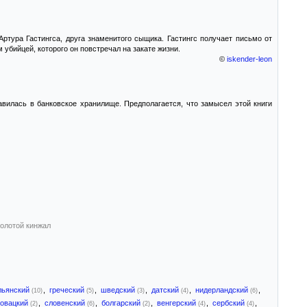
ртура Гастингса, друга знаменитого сыщика. Гастингс получает письмо от
 убийцей, которого он повстречал на закате жизни.
©
iskender-leon
авилась в банковское хранилище. Предполагается, что замысел этой книги
олотой кинжал
льянский
,
греческий
,
шведский
,
датский
,
нидерландский
,
(10)
(5)
(3)
(4)
(6)
ловацкий
,
словенский
,
болгарский
,
венгерский
,
сербский
,
(2)
(6)
(2)
(4)
(4)