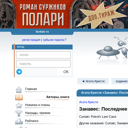
fantlab ru
регистрация
|
забыли пароль?
вход
OK
◄ Агата Кристи
издания
Главная
Агата Кристи «Занавес: Посл
Авторы, книги
Агата Кристи
Новинки и планы
Занавес: Последнее
Награды, премии
Curtain: Poirot's Last Case
Рейтинги
Другие названия: Curtain; Зана