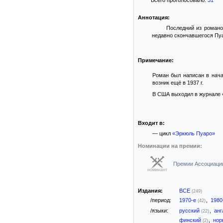
Всего проголосовало:
31
Аннотация:
Последний из романов
недавно скончавшегося Пуар
Примечание:
Роман был написан в нача
возник ещё в 1937 г.
В США выходил в журнале «L
Входит в:
— цикл
«Эркюль Пуаро»
Номинации на премии:
Премии Ассоциации
номинант
Издания:
ВСЕ
(249)
/период:
1970-е
,
1980
(42)
/языки:
русский
,
анг
(22)
финский
,
нор
(2)