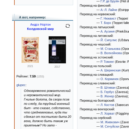
—
Г.Р. де Бруйн
(Het d
Перевод на финский:
—
А.-Л. Лайне
(Esiripp
Перевод на норвежский:
А вот, например:
—
Г. Нюквист
(Teppet f
—
Т. Борх
(Teppet falle
Андрэ Нортон
Перевод на латышский:
Колдовской мир
—
А. Аузиня
(Priekškar
Перевод на литовский:
—
Й. Сипулис
(Uždang
Перевод на чешский:
—
М. Станькова
(Opon
—
В. Волхейнова
(Opo
Перевод на эстонский:
—
Р. Томинг
(Eesriie: P
Перевод на польский:
2021
2017
—
А. Шеринская
(Kurt
Перевод на словацкий:
Рейтинг:
7.59
(1353)
—
О. Коржинек
(Opona
Перевод на словенский:
glupec
:
—
В. Штиван
(Zavesa
Одновременно романтический
—
Б. Гербус
(Zavesa)
и неромантический мир.
—
В. Женер
(Zavesa)
Гнилые болота, да свора псов
Перевод на болгарский:
по следу, да трудный военный
—
Л. Костов
(Завесата
быт - кто сказал, собственно,
Перевод на венгерский:
что средневековье, куда ты
—
Л. Хорват
(Függöny
сбежал от постылого быта 20
Перевод на сербский:
века, должно быть таким уж
—
М. Живкович
(Zaves
приятным? Но зато -
—
М. Сечуйски
(Zave