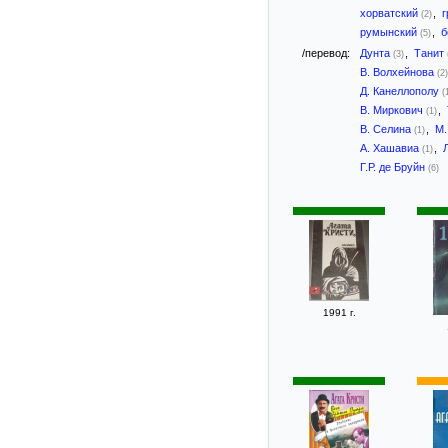
хорватский
,
г
(2)
румынский
,
б
(5)
/перевод:
Дунта
,
Танит
(3)
В. Волхейнова
(2)
Д. Канеллополу
(
В. Миркович
,
(1)
В. Селина
,
М.
(1)
А. Хашавиа
,
(1)
Г.Р. де Бруйн
(6)
1991 г.