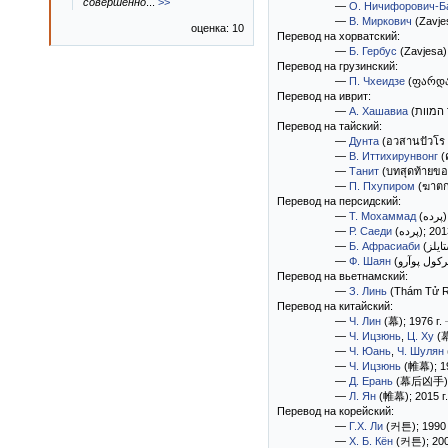
совершенно
...
>>
—
О. Ничифорович-Б
—
В. Миркович
(Zavjes
оценка: 10
Перевод на хорватский:
—
Б. Гербус
(Zavjesa)
Перевод на грузинский:
—
П. Чхеидзе
(ფარდა
Перевод на иврит:
—
А. Хашавиа
Перевод на тайский:
—
Дунта
(อวสานปัวโร อ
—
В. Иттихирунвонг
(
—
Танит
(บทสุดท้ายของ
—
П. Пхупиром
(ฆาตก
Перевод на персидский:
—
Т. Мохаммад
(پرده)
—
Р. Саеди
(پرده)
; 201
—
Б. Афрасиаби
—
Ф. Шаян
Перевод на вьетнамский:
—
З. Линь
(Thám Tử R
Перевод на китайский:
—
Ч. Лин
(幕)
; 1976 г.
—
Ч. Ицзюнь
,
Ц. Ху
(
—
Ч. Юань
,
Ч. Шулян
—
Ч. Ицзюнь
(帷幕)
; 1
—
Д. Ерань
(幕后凶手)
—
Л. Ян
(帷幕)
; 2015 г
Перевод на корейский:
—
Г.Х. Ли
(커튼)
; 1990
—
Х. Б. Кён
(커튼)
; 20