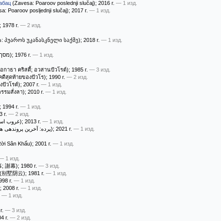
абац
(Zavesa: Poaroov poslednji slučaj)
; 2016 г.
— 1 изд.
a: Poaroov posljednji slučaj)
; 2017 г.
— 1 изд.
; 1978 г.
— 2 изд.
: პუაროს უკანასკნელი საქმე)
; 2018 г.
— 1 изд.
(מסך המוות)
; 1976 г.
— 1 изд.
กาธา คริสตี้; อวสานปัวโรต์)
; 1985 г.
— 3 изд.
คดีสุดท้ายของปัวโร)
; 1990 г.
— 2 изд.
ปัวโรต์)
; 2007 г.
— 1 изд.
รรมสั่งลา)
; 2010 г.
— 1 изд.
; 1994 г.
— 1 изд.
3 г.
— 2 изд.
(غروب استایلز)
; 2013 г.
— 1 изд.
(پرده: آخرین پروندهی هرکول پوآرو)
; 2021 г.
— 1 изд.
ời Sân Khấu)
; 2001 г.
— 1 изд.
— 1 изд.
幕; 謝幕)
; 1980 г.
— 3 изд.
(别墅阴云)
; 1981 г.
— 1 изд.
998 г.
— 1 изд.
; 2008 г.
— 1 изд.
.
— 1 изд.
 г.
— 3 изд.
04 г.
— 2 изд.