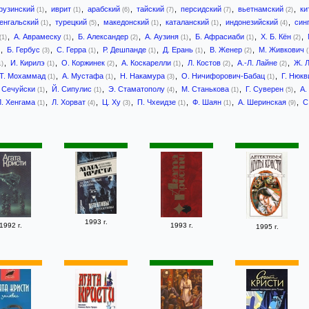
рузинский
,
иврит
,
арабский
,
тайский
,
персидский
,
вьетнамский
,
ки
(1)
(1)
(6)
(7)
(7)
(2)
енгальский
,
турецкий
,
македонский
,
каталанский
,
индонезийский
,
син
(1)
(5)
(1)
(1)
(4)
,
А. Аврамеску
,
Б. Александер
,
А. Аузиня
,
Б. Афрасиаби
,
Х. Б. Кён
,
(1)
(1)
(2)
(1)
(1)
(2)
,
Б. Гербус
,
С. Герра
,
Р. Дешпанде
,
Д. Ерань
,
В. Женер
,
М. Живкович
(3)
(1)
(1)
(1)
(2)
(
,
И. Кирилэ
,
О. Коржинек
,
А. Коскарелли
,
Л. Костов
,
А.-Л. Лайне
,
Ж. 
1)
(1)
(2)
(1)
(2)
(2)
Т. Мохаммад
,
А. Мустафа
,
Н. Накамура
,
О. Ничифорович-Бабац
,
Г. Нюк
(1)
(1)
(3)
(1)
 Сечуйски
,
Й. Сипулис
,
Э. Стаматополу
,
М. Станькова
,
Г. Суверен
,
А.
(1)
(1)
(4)
(1)
(5)
Л. Хенгама
,
Л. Хорват
,
Ц. Ху
,
П. Чхеидзе
,
Ф. Шаян
,
А. Шеринская
,
С
(1)
(4)
(3)
(1)
(1)
(9)
1993 г.
1992 г.
1993 г.
1995 г.