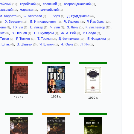
тайский
,
корейский
,
японский
,
азербайджанский
,
(12)
(5)
(5)
(1)
гальский
,
маратхи
,
галисийский
(1)
(1)
(1)
М. Баррето
,
С. Бергвалл
,
Т. Борх
,
Д. Будтджахья
,
(2)
(3)
(1)
(4)
,
У. Зееслен
,
В. Иттихирунвонг
,
Ч. Ицзюнь
,
Р. Йамбрих
,
1)
(15)
(2)
(4)
(12)
Леви
,
Г.Х. Ли
,
В. Ликар
,
Ч. Лин
,
З. Линь
,
К. Лиспектор
,
(8)
(3)
(1)
(1)
(1)
(11)
вист
,
В. Певцов
,
П. Пхупиром
,
Ж.-А. Рей
,
Р. Саеди
,
(3)
(1)
(1)
(6)
(2)
 Титов
,
Р. Томинг
,
Т. Тосики
,
Д. Фонтиколи
,
Е. Фрадкина
,
(2)
(1)
(2)
(10)
(9)
. Шпак
,
В. Штиван
,
Ч. Шулян
,
Ч. Юань
,
Л. Ян
,
(6)
(3)
(1)
(1)
(1)
1998 г.
1997 г.
1999 г.