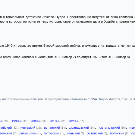
 о гениальном детективе Эркюле Пуаро. Повествование ведётся от лица капитана А
о, в котором тот излагает ему историю своего последнего дела и борьбы с идеальным
ле 1940-х годов, во время Второй мировой войны, и рукопись на тридцать лет отпр
adies Home Journal» c июля (том XCII, номер 7) по август 1975 (том XCII, номер 8).
 писателей-криминалистов Великобритании «Кинжалы» / CWA Dagger Awards, 1975
//
З
-е
,
1990-е
,
2000-е
,
2010-е
,
2020-е
(30)
(41)
(59)
(62)
(15)
лийский
,
немецкий
,
испанский
,
французский
,
португальский
,
ита
(32)
(15)
(14)
(14)
(16)
вежский
,
латышский
,
литовский
,
чешский
,
эстонский
,
польский
,
с
(4)
(1)
(1)
(3)
(1)
(9)