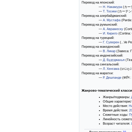
Перевод на японский:
—
Н. Накамура
(カー
—
Т. Тосики
(カーテン
Перевод на азербайджанский:
—
А. Мустафа
(Pərdə:
Перевод на румынский:
—
А. Аврамеску
(Cort
—
И. Кирилэ
(Cortina: u
Перевод на турецкий:
—
Г. Суверен
(...Ve Pe
Перевод на македонский:
—
В. Ликар
(Завеса: П
Перевод на индонезийский:
—
Д. Будтджахья
(Tira
Перевод на сингальский:
—
Л. Хенгама
(කඩතුර
Перевод на маратхи:
—
Р. Дешпанде
(कर्टन :
Жанрово-тематический класс
Жанры/поджанры:
Общие характерис
Место действия:
Н
Время действия:
2
Сюжетные ходы:
П
Линейность сюжет
Возраст читателя: