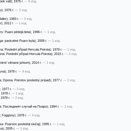
oek valt)
; 1975 г.
— 6 изд.
u)
; 1976 г.
— 2 изд.
aller)
; 1983 г.
— 3 изд.
r)
; 2012 г.
— 1 изд.
s: Puaro pēdejā lieta)
; 1996 г.
— 1 изд.
a: paskutinė Puaro byla)
; 2009 г.
— 1 изд.
a: Poslední případ Hercula Poirota)
; 1979 г.
— 1 изд.
na: Poslední případ Hercula Poirota)
; 2015 г.
— 2 изд.
oirot’ viimane juhtum)
; 2014 г.
— 1 изд.
yna)
; 1978 г.
— 9 изд.
; Opona: Poirotov posledný prípad)
; 1977 г.
— 2 изд.
)
; 1977 г.
— 3 изд.
; 1978 г.
— 1 изд.
; 1978 г.
— 2 изд.
: Последният случай на Поаро)
; 1994 г.
— 2 изд.
; Függüny)
; 1978 г.
— 4 изд.
a: Poaroov poslednji slučaj)
; 1995 г.
— 1 изд.
sa)
; 2005 г.
— 1 изд.