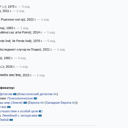
テン)
; 1975 г.
— 3 изд.
)
; 2011 г.
— 2 изд.
 Puaronun son işi)
; 2022 г.
— 1 изд.
ina)
; 1983 г.
— 1 изд.
ltimul caz al lui Poirot)
; 2014 г.
— 1 изд.
rde İndi; Ve Perde İndi)
; 1976 г.
— 5 изд.
оследниот случаj на Поаро)
; 2021 г.
— 1 изд.
i)
; 1982 г.
— 4 изд.
ාව)
; 2016 г.
— 1 изд.
 पायरोज लास्ट केस)
; 2015 г.
— 1 изд.
ификатор:
Детектив
(
Классический детектив
)
тики:
Психологическое
аш мир (Земля)
(
Европа
(
Западная Европа
)
)
0 век
утешествие к особой цели
а:
Линейный с экскурсами
Любой