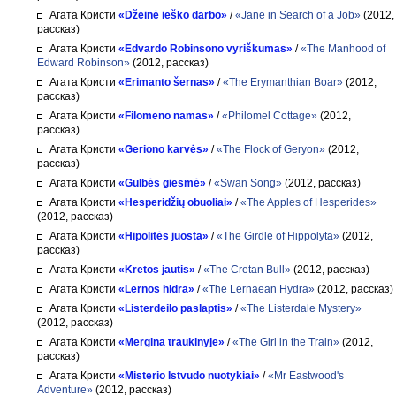
Агата Кристи
«Džeinė ieško darbo»
/
«Jane in Search of a Job»
(2012,
рассказ)
Агата Кристи
«Edvardo Robinsono vyriškumas»
/
«The Manhood of
Edward Robinson»
(2012, рассказ)
Агата Кристи
«Erimanto šernas»
/
«The Erymanthian Boar»
(2012,
рассказ)
Агата Кристи
«Filomeno namas»
/
«Philomel Cottage»
(2012,
рассказ)
Агата Кристи
«Geriono karvės»
/
«The Flock of Geryon»
(2012,
рассказ)
Агата Кристи
«Gulbės giesmė»
/
«Swan Song»
(2012, рассказ)
Агата Кристи
«Hesperidžių obuoliai»
/
«The Apples of Hesperides»
(2012, рассказ)
Агата Кристи
«Hipolitės juosta»
/
«The Girdle of Hippolyta»
(2012,
рассказ)
Агата Кристи
«Kretos jautis»
/
«The Cretan Bull»
(2012, рассказ)
Агата Кристи
«Lernos hidra»
/
«The Lernaean Hydra»
(2012, рассказ)
Агата Кристи
«Listerdeilo paslaptis»
/
«The Listerdale Mystery»
(2012, рассказ)
Агата Кристи
«Mergina traukinyje»
/
«The Girl in the Train»
(2012,
рассказ)
Агата Кристи
«Misterio Istvudo nuotykiai»
/
«Mr Eastwood's
Adventure»
(2012, рассказ)