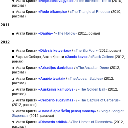
Агата Кристи
«Neįtikėtina vagystė»
/
«The Incredible Theft»
(2010,
рассказ)
Агата Кристи
«Rodo trikampis»
/
«The Triangle at Rhodes»
(2010,
рассказ)
2011
Агата Кристи
«Dauba»
/
«The Hollow»
(2011, роман)
2012
Агата Кристи
«Didysis ketvertas»
/
«The Big Four»
(2012, роман)
Чарльз Осборн, Агата Кристи
«Juoda kava»
/
«Black Coffee»
(2012,
роман)
Агата Кристи
«Arkadijos danielius»
/
«The Arcadian Deer»
(2012,
рассказ)
Агата Кристи
«Augėjo tvartai»
/
«The Augean Stables»
(2012,
рассказ)
Агата Кристи
«Ausksinis kamuolys»
/
«The Golden Ball»
(2012,
рассказ)
Агата Кристи
«Cerberio sugavimas»
/
«The Capture of Cerberus»
(2012, рассказ)
Агата Кристи
«Dainelė apie šešių pensų monetą»
/
«Sing a Song of
Sixpence»
(2012, рассказ)
Агата Кристи
«Diomedo arkliai»
/
«The Horses of Diomedes»
(2012,
рассказ)