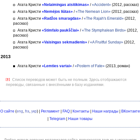
Агата Кристи
«Nelaimingas atsitikimas»
/
«Accident»
(2012, рассказ)
Агата Кристи
«Nemėjos liūtas»
/
«The Nemean Lion»
(2012, рассказ)
Агата Кристи
«Radžos smaragdas»
/
«The Rajah's Emerald»
(2012,
рассказ)
Агата Кристи
«Stimfalo paukščiai»
/
«The Stymphalean Birds»
(2012,
рассказ)
Агата Кристи
«Vaisingas sekmadienis»
/
«A Fruitful Sunday»
(2012,
рассказ)
2013
Агата Кристи
«Lemties vartai»
/
«Postern of Fate»
(2013, роман)
Список переводов может быть не полным. Здесь отображаются
переводы, связанные с внесёнными в базу изданиями.
О сайте
(
eng
,
fra
,
укр
) |
Регламент
|
FAQ
|
Контакты
|
Наши награды
|
ВКонтакте
|
Telegram
|
Наши товары