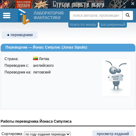
ЛАБОРАТОРИЯ
ФАНТАСТИКИ
поиск по жанру
расширенный
◄ переводчики
Переводчик — Йонас Сипулис (Jonas Sipulis)
Страна:
Литва
Переводчик c:
английского
Переводчик на:
литовский
Работы переводчика Йонаса Сипулиса
Сортировка:
просмотр изданий