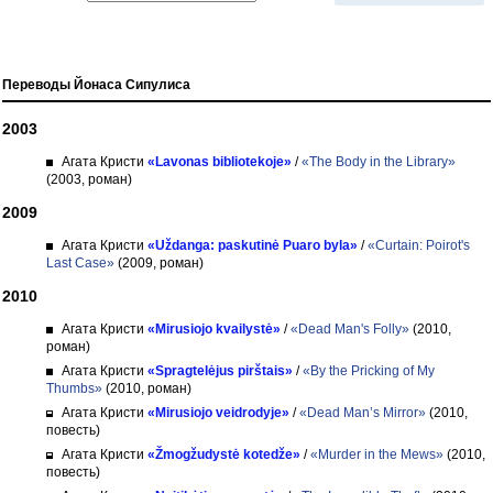
Переводы Йонаса Сипулиса
2003
Агата Кристи
«Lavonas bibliotekoje»
/
«The Body in the Library»
(2003, роман)
2009
Агата Кристи
«Uždanga: paskutinė Puaro byla»
/
«Curtain: Poirot's
Last Case»
(2009, роман)
2010
Агата Кристи
«Mirusiojo kvailystė»
/
«Dead Man's Folly»
(2010,
роман)
Агата Кристи
«Spragtelėjus pirštais»
/
«By the Pricking of My
Thumbs»
(2010, роман)
Агата Кристи
«Mirusiojo veidrodyje»
/
«Dead Man’s Mirror»
(2010,
повесть)
Агата Кристи
«Žmogžudystė kotedže»
/
«Murder in the Mews»
(2010,
повесть)