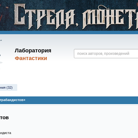
Лаборатория
Фантастики
ния (32)
трабандистов»
тов
андиста