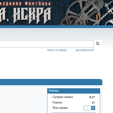
поиск по жанру
расширенный
Рейтинг
Средняя оценка:
8.27
Оценок:
57
Моя оценка:
-