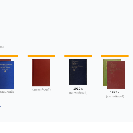
ах:
1919 г.
(английский)
глийский)
1927 г.
(английский)
(английский)
>