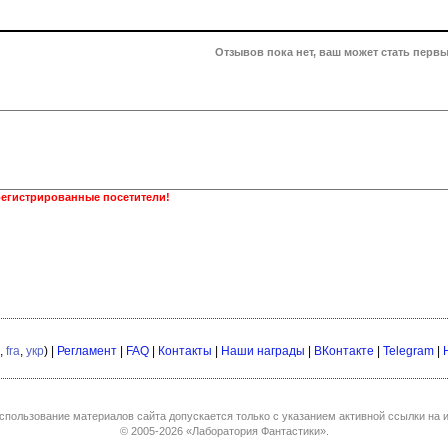
Отзывов пока нет, ваш может стать первы
регистрированные посетители!
,
fra
,
укр
) |
Регламент
|
FAQ
|
Контакты
|
Наши награды
|
ВКонтакте
|
Telegram
|
спользование материалов сайта допускается только с указанием активной ссылки на и
© 2005-2026
«Лаборатория Фантастики»
.