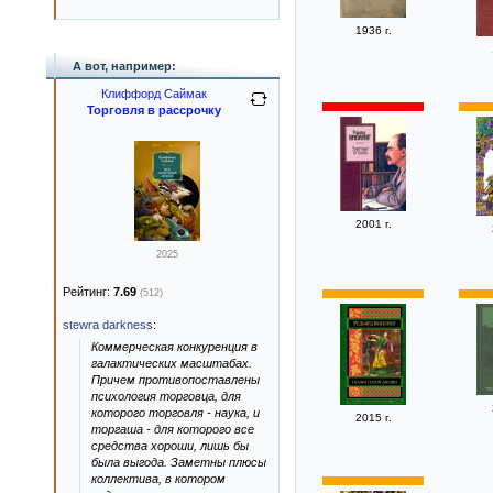
1936 г.
А вот, например:
Клиффорд Саймак
Торговля в рассрочку
2001 г.
2025
Рейтинг:
7.69
(512)
stewra darkness
:
Коммерческая конкуренция в
галактических масштабах.
Причем противопоставлены
психология торговца, для
которого торговля - наука, и
2015 г.
торгаша - для которого все
средства хороши, лишь бы
была выгода. Заметны плюсы
коллектива, в котором