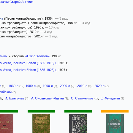
казки Старой Англии»
на
(Песнь контрабандистов)
; 1936 г.
— 3 изд.
 контрабандиста; Песня контрабандистов)
; 1989 г.
— 4 изд.
ня контрабандистов)
; 1996 г.
— 13 изд.
я контрабандиста)
; 2012 г.
— 3 изд.
сня контрабандистов)
; 2025 г.
— 1 изд.
глии»
> сборник
«Пэк с Холмов»
, 1906 г.
s Verse, Inclusive Edition (1885-1918)»
, 1919 г.
s Verse, Inclusive Edition (1885-1926)»
, 1927 г.
-е
,
1930-е
,
1980-е
,
1990-е
,
2000-е
,
2010-е
,
2020-е
(1)
(1)
(3)
(5)
(2)
(9)
(7)
лийский
(7)
,
И. Грингольц
,
А. Оношкович-Яцына
,
С. Сапожников
,
Е. Фельдман
3)
(4)
(3)
(1)
(3)