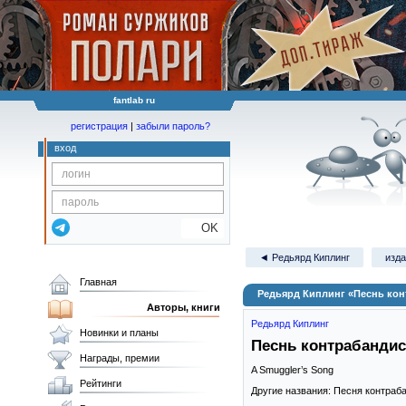
fantlab ru
регистрация
|
забыли пароль?
вход
OK
◄ Редьярд Киплинг
изда
Главная
Редьярд Киплинг «Песнь кон
Авторы, книги
Редьярд Киплинг
Новинки и планы
Песнь контрабандис
Награды, премии
A Smuggler’s Song
Рейтинги
Другие названия: Песня контраб