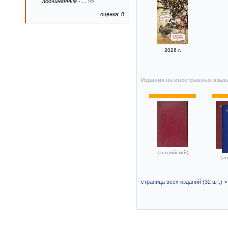
подчиненные -
...
>>
оценка: 8
2026 г.
Издания на иностранных язык
(английский)
(ан
страница всех изданий (32 шт.) >