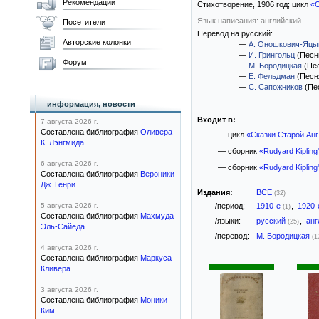
Рекомендации
Стихотворение,
1906
год; цикл
«С
Язык написания: английский
Посетители
Перевод на русский:
Авторские колонки
—
А. Оношкович-Яцы
—
И. Грингольц
(Песнь
Форум
—
М. Бородицкая
(Пес
—
Е. Фельдман
(Песн
—
С. Сапожников
(Пе
информация, новости
Входит в:
7 августа 2026 г.
Составлена библиография
Оливера
— цикл
«Сказки Старой Ан
К. Лэнгмида
— сборник
«Rudyard Kipling'
6 августа 2026 г.
— сборник
«Rudyard Kipling'
Составлена библиография
Вероники
Дж. Генри
Издания:
ВСЕ
(32)
5 августа 2026 г.
/период:
1910-е
,
1920
(1)
Составлена библиография
Махмуда
/языки:
русский
,
анг
(25)
Эль-Сайеда
/перевод:
М. Бородицкая
(1
4 августа 2026 г.
Составлена библиография
Маркуса
Кливера
3 августа 2026 г.
Составлена библиография
Моники
Ким