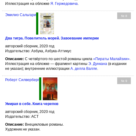
Иллюстрация на обложке
Я. Гержедовича
.
Эмилио Сальгари
№ 8
Два тигра. Повелитель морей. Завоевание империи
авторский сборник, 2020 год
Издательство: Азбука, Азбука-Аттикус
Описание:
С четвёртого по шестой романы цикла
«Пираты Малайзии»
.
Иллюстрация на обложке — фрагмент картины
Э. Дункана
(в издании
не указан); внутренние иллюстрации
А. делла Валле
.
Роберт Силверберг
№ 9
Умирая в себе. Книга черепов
авторский сборник, 2020 год
Издательство: АСТ
Описание:
Внецикловые романы.
Художник не указан.