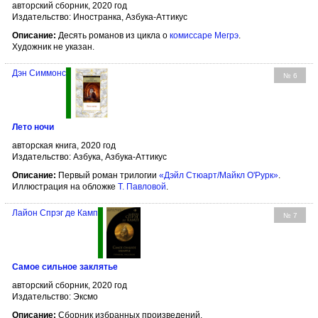
авторский сборник, 2020 год
Издательство: Иностранка, Азбука-Аттикус
Описание:
Десять романов из цикла о
комиссаре Мегрэ
.
Художник не указан.
Дэн Симмонс
№ 6
Лето ночи
авторская книга, 2020 год
Издательство: Азбука, Азбука-Аттикус
Описание:
Первый роман трилогии
«Дэйл Стюарт/Майкл О'Рурк»
.
Иллюстрация на обложке
Т. Павловой
.
Лайон Спрэг де Камп
№ 7
Самое сильное заклятье
авторский сборник, 2020 год
Издательство: Эксмо
Описание:
Сборник избранных произведений.