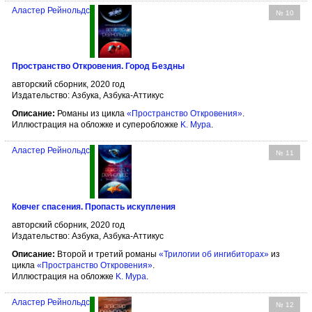
Аластер Рейнольдс
№ 10
Пространство Откровения. Город Бездны
авторский сборник, 2020 год
Издательство: Азбука, Азбука-Аттикус
Описание:
Романы из цикла
«Пространство Откровения»
.
Иллюстрация на обложке и суперобложке
K. Мура
.
Аластер Рейнольдс
№ 11
Ковчег спасения. Пропасть искупления
авторский сборник, 2020 год
Издательство: Азбука, Азбука-Аттикус
Описание:
Второй и третий романы
«Трилогии об ингибиторах»
из
цикла
«Пространство Откровения»
.
Иллюстрация на обложке
K. Мура
.
Аластер Рейнольдс
№ 12