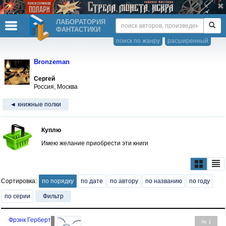
ЛАБОРАТОРИЯ
ФАНТАСТИКИ
поиск по жанру
расширенный
Bronzeman
Сергей
Россия, Москва
◄ книжные полки
Куплю
Имею желание приобрести эти книги
Сортировка:
по порядку
по дате
по автору
по названию
по году
по серии
Фильтр
Фрэнк Герберт
№ 1