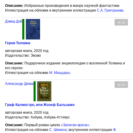
Описание:
Избранные произведения в жанре научной фантастики.
Иллюстрация на обложке и внутренние иллюстрации
С.А. Григорьева
.
Дэвид Дэй
№ 19
Герои Толкина
авторская книга, 2020 год
Издательство: Эксмо
Описание:
Подарочное издание энциклопедии о вселенной Толкина и
его героях.
Иллюстрация на обложке
М. Маццары
.
Александр Дюма
№ 20
Граф Калиостро, или Жозеф Бальзамо
авторская книга, 2020 год
Издательство: Азбука, Азбука-Аттикус
Описание:
Первый роман цикла
«Записки врача»
.
Иллюстрация на обложке
С. Шикина
; внутренние иллюстрации
Ф.