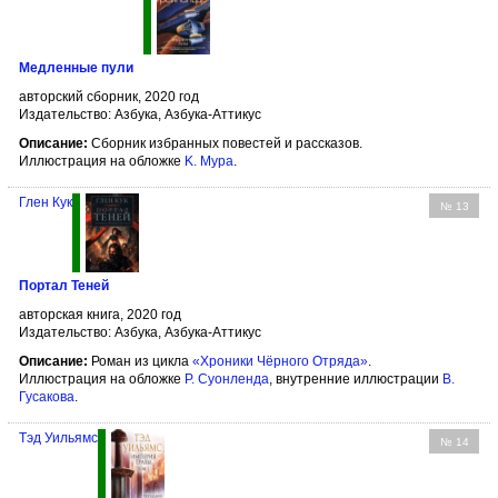
Медленные пули
авторский сборник, 2020 год
Издательство: Азбука, Азбука-Аттикус
Описание:
Сборник избранных повестей и рассказов.
Иллюстрация на обложке
K. Мура
.
Глен Кук
№ 13
Портал Теней
авторская книга, 2020 год
Издательство: Азбука, Азбука-Аттикус
Описание:
Роман из цикла
«Хроники Чёрного Отряда»
.
Иллюстрация на обложке
Р. Суонленда
, внутренние иллюстрации
В.
Гусакова
.
Тэд Уильямс
№ 14