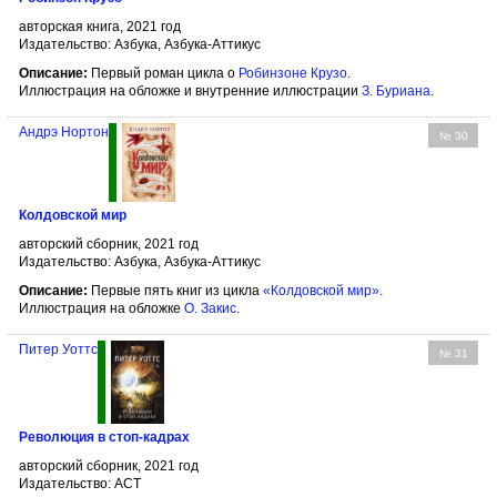
авторская книга, 2021 год
Издательство: Азбука, Азбука-Аттикус
Описание:
Первый роман цикла о
Робинзоне Крузо
.
Иллюстрация на обложке и внутренние иллюстрации
З. Буриана
.
Андрэ Нортон
№ 30
Колдовской мир
авторский сборник, 2021 год
Издательство: Азбука, Азбука-Аттикус
Описание:
Первые пять книг из цикла
«Колдовской мир»
.
Иллюстрация на обложке
О. Закис
.
Питер Уоттс
№ 31
Революция в стоп-кадрах
авторский сборник, 2021 год
Издательство: АСТ