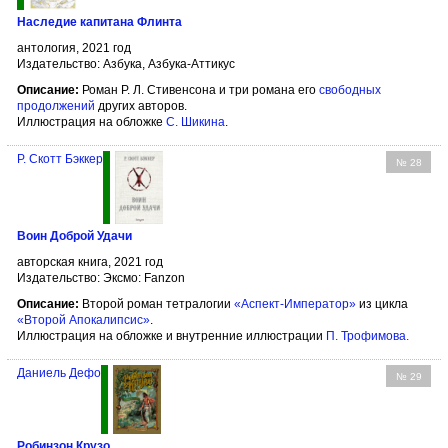
Наследие капитана Флинта
антология, 2021 год
Издательство: Азбука, Азбука-Аттикус
Описание:
Роман Р. Л. Стивенсона и три романа его
свободных
продолжений
других авторов.
Иллюстрация на обложке
С. Шикина
.
Р. Скотт Бэккер
№ 28
Воин Доброй Удачи
авторская книга, 2021 год
Издательство: Эксмо: Fanzon
Описание:
Второй роман тетралогии
«Аспект-Император»
из цикла
«Второй Апокалипсис»
.
Иллюстрация на обложке и внутренние иллюстрации
П. Трофимова
.
Даниель Дефо
№ 29
Робинзон Крузо