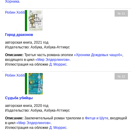
Хорника
.
Робин Хобб
№ 21
Город драконов
авторская книга, 2021 год
Издательство: Азбука, Азбука-Аттикус
Описание:
Третья часть романа-эпопеи
«Хроники Дождевых чащоб»
,
входящего в цикл
«Мир Элдерлингов»
.
Иллюстрация на обложке
Д. Моррис
.
Робин Хобб
№ 22
Судьба убийцы
авторская книга, 2020 год
Издательство: Азбука, Азбука-Аттикус
Описание:
Заключительный роман трилогии о
Фитце и Шуте
, входящей
в цикл
«Мир Элдерлингов»
.
Иллюстрация на обложке
Д. Моррис
.