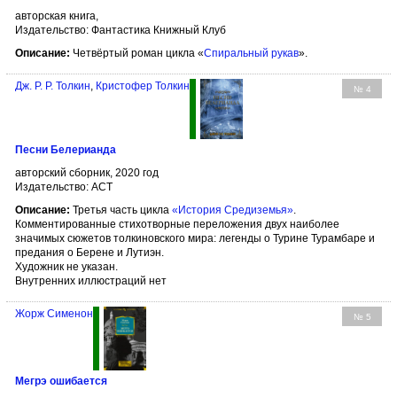
авторская книга,
Издательство: Фантастика Книжный Клуб
Описание:
Четвёртый роман цикла «
Спиральный рукав
».
Дж. Р. Р. Толкин
,
Кристофер Толкин
№ 4
Песни Белерианда
авторский сборник, 2020 год
Издательство: АСТ
Описание:
Третья часть цикла
«История Средиземья»
.
Комментированные стихотворные переложения двух наиболее
значимых сюжетов толкиновского мира: легенды о Турине Турамбаре и
предания о Берене и Лутиэн.
Художник не указан.
Внутренних иллюстраций нет
Жорж Сименон
№ 5
Мегрэ ошибается