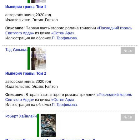
Империя травы. Том 1
авторская книга, 2020 год
Издательство: Эксмо: Fanzon
Описание:
Первая часть второго романа трилогии
«Последний король
Светлого Арда»
из цикла
«Остен Ард»
.
Иллюстрация на обложке
П. Трофимова
.
Тэд Уильямс
№ 15
Империя травы. Том 2
авторская книга, 2020 год
Издательство: Эксмо: Fanzon
Описание:
Вторая часть второго романа трилогии
«Последний король
Светлого Арда»
из цикла
«Остен Ард»
.
Иллюстрация на обложке
П. Трофимова
.
Роберт Хайнлайн
№ 16