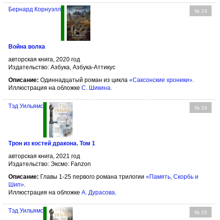
Бернард Корнуэлл
№ 23
Война волка
авторская книга, 2020 год
Издательство: Азбука, Азбука-Аттикус
Описание:
Одиннадцатый роман из цикла
«Саксонские хроники»
.
Иллюстрация на обложке
С. Шикина
.
Тэд Уильямс
№ 24
Трон из костей дракона. Том 1
авторская книга, 2021 год
Издательство: Эксмо: Fanzon
Описание:
Главы 1-25 первого романа трилогии
«Память, Скорбь и
Шип»
.
Иллюстрация на обложке
А. Дурасова
.
Тэд Уильямс
№ 25