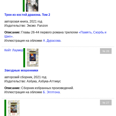
Трон из костей дракона. Том 2
авторская книга, 2021 год
Издательство: Эксмо: Fanzon
Описание:
Главы 26-44 первого романа трилогии
«Память, Скорбь и
Шип»
.
Иллюстрация на обложке
А. Дурасова
.
Кейт Лаумер
№ 26
Звездные мошенники
авторский сборник, 2021 год
Издательство: Азбука, Азбука-Аттикус
Описание:
Сборник избранных произведений.
Иллюстрация на обложке
Б. Эгглтона
.
№ 27