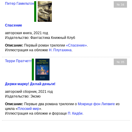
Питер Гамильтон
№ 34
Спасение
авторская книга, 2021 год
Издательство: Фантастика Книжный Клуб
Описание:
Первый роман трилогии
«Спасение»
.
Иллюстрация на обложке
Н. Плутахина
.
Терри Пратчетт
№ 35
Держи марку! Делай деньги!
авторский сборник, 2021 год
Издательство: Эксмо
Описание:
Первые два романа трилогии о
Мокрице фон Липвиге
из
цикла «
Плоский мир
».
Иллюстрация на обложке и форзаце
П. Кидби
.