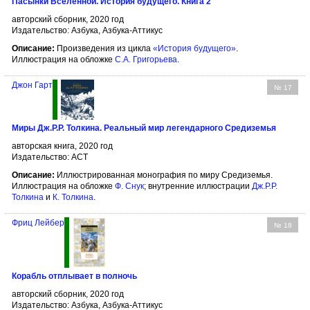
Пасынки Вселенной. История будущего. Книга 2
авторский сборник, 2020 год
Издательство: Азбука, Азбука-Аттикус
Описание:
Произведения из цикла
«История будущего»
.
Иллюстрация на обложке
С.А. Григорьева
.
Джон Гарт
№ 17
Миры Дж.Р.Р. Толкина. Реальный мир легендарного Средиземья
авторская книга, 2020 год
Издательство: АСТ
Описание:
Иллюстрированная монография по миру Средиземья.
Иллюстрация на обложке
Ф. Снук
; внутренние иллюстрации
Дж.Р.Р.
Толкина
и
К. Толкина
.
Фриц Лейбер
№ 18
Корабль отплывает в полночь
авторский сборник, 2020 год
Издательство: Азбука, Азбука-Аттикус