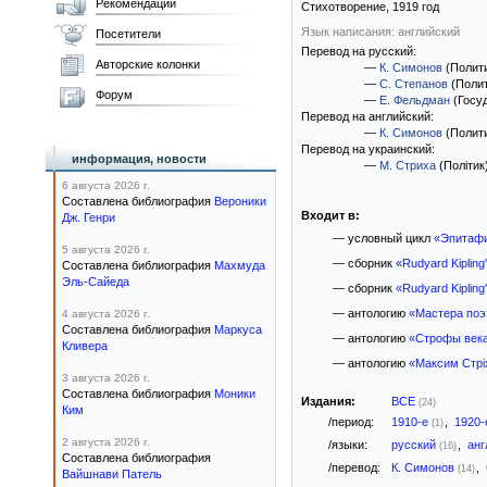
Рекомендации
Стихотворение,
1919
год
Язык написания: английский
Посетители
Перевод на русский:
Авторские колонки
—
К. Симонов
(Полит
—
С. Степанов
(Полит
Форум
—
Е. Фельдман
(Госу
Перевод на английский:
—
К. Симонов
(Полит
Перевод на украинский:
информация, новости
—
М. Стриха
(Політик
6 августа 2026 г.
Составлена библиография
Вероники
Входит в:
Дж. Генри
— условный цикл
«Эпитаф
5 августа 2026 г.
— сборник
«Rudyard Kipling'
Составлена библиография
Махмуда
Эль-Сайеда
— сборник
«Rudyard Kipling'
— антологию
«Мастера поэ
4 августа 2026 г.
Составлена библиография
Маркуса
— антологию
«Строфы век
Кливера
— антологию
«Максим Стрі
3 августа 2026 г.
Составлена библиография
Моники
Издания:
ВСЕ
(24)
Ким
/период:
1910-е
,
1920
(1)
2 августа 2026 г.
/языки:
русский
,
анг
(16)
Составлена библиография
/перевод:
К. Симонов
,
(14)
Вайшнави Патель