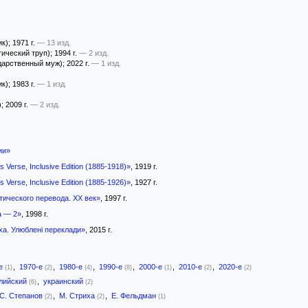
ик)
; 1971 г.
— 13 изд.
ический труп)
; 1994 г.
— 2 изд.
дарственный муж)
; 2022 г.
— 1 изд.
ик)
; 1983 г.
— 1 изд.
)
; 2009 г.
— 2 изд.
ии»
s Verse, Inclusive Edition (1885-1918)»
, 1919 г.
s Verse, Inclusive Edition (1885-1926)»
, 1927 г.
тического перевода. XX век»
, 1997 г.
а — 2»
, 1998 г.
ха. Улюблені переклади»
, 2015 г.
-е
,
1970-е
,
1980-е
,
1990-е
,
2000-е
,
2010-е
,
2020-е
(1)
(2)
(4)
(8)
(1)
(2)
(2)
лийский
,
украинский
(6)
(2)
С. Степанов
,
М. Стриха
,
Е. Фельдман
(2)
(2)
(1)