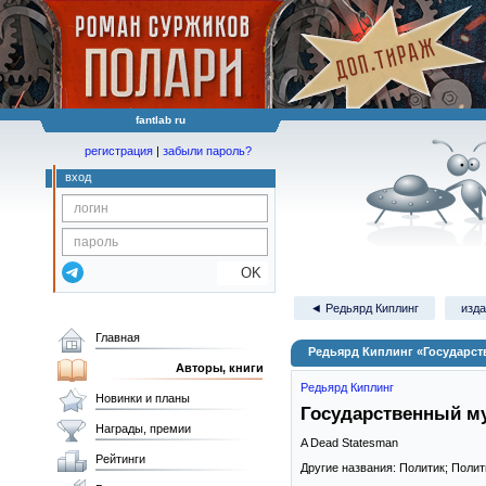
fantlab ru
регистрация
|
забыли пароль?
вход
OK
◄ Редьярд Киплинг
изда
Главная
Редьярд Киплинг «Государс
Авторы, книги
Редьярд Киплинг
Новинки и планы
Государственный м
Награды, премии
A Dead Statesman
Рейтинги
Другие названия: Политик; Поли