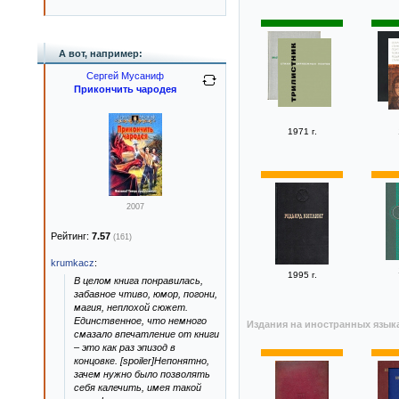
А вот, например:
Сергей Мусаниф
Прикончить чародея
1971 г.
2007
Рейтинг:
7.57
(161)
krumkacz
:
1995 г.
В целом книга понравилась,
забавное чтиво, юмор, погони,
магия, неплохой сюжет.
Единственное, что немного
Издания на иностранных язык
смазало впечатление от книги
– это как раз эпизод в
концовке. [spoiler]Непонятно,
зачем нужно было позволять
себя калечить, имея такой