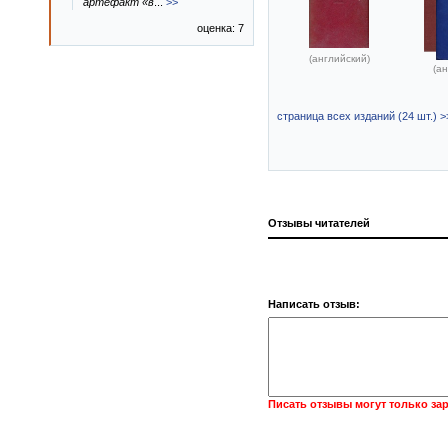
артефакт «в
...
>>
оценка: 7
(английский)
(ан
страница всех изданий (24 шт.) >
Отзывы читателей
Написать отзыв:
Писать отзывы могут только за