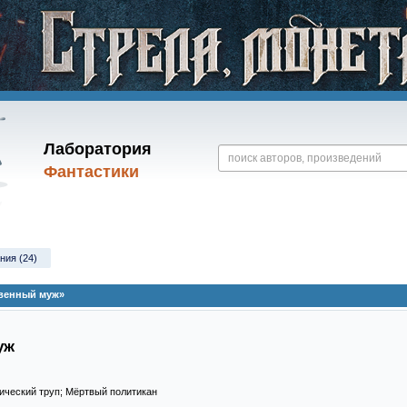
Лаборатория
Фантастики
ния (24)
твенный муж»
уж
тический труп; Мёртвый политикан