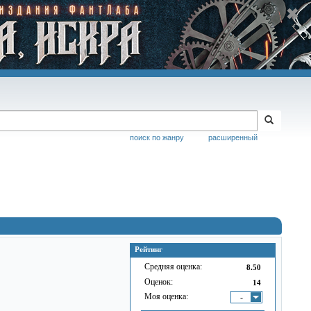
поиск по жанру
расширенный
Рейтинг
Средняя оценка:
8.50
Оценок:
14
Моя оценка:
-