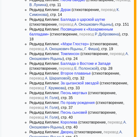
Редьярд Киплинг.
Песнь банджо
(стихотворение,
перевод
В. Лунина
), стр. 11
Редьярд Киплинг.
Дурак
(стихотворение,
перевод
К.
Симонова
), стр. 14
Редьярд Киплинг.
Баллада о царской шутке
(стихотворение,
перевод
А. Оношкович-Яцыны
), стр. 151
Редьярд Киплинг.
Посвящение к «Казарменным
балладам»
(стихотворение,
перевод
Р. Дубровкина
), стр.
18
Редьярд Киплинг.
«Мэри Глостер»
(стихотворение,
перевод
А. Оношкович-Яцыны
,
Г. Фиша
), стр. 19
Редьярд Киплинг.
Томлинсон
(стихотворение,
перевод
А.
Оношкович-Яцыны
), стр. 24
Редьярд Киплинг.
Баллада о Востоке и Западе
(стихотворение,
перевод
Е. Полонской
), стр. 28
Редьярд Киплинг.
Второе плаванье
(стихотворение,
перевод
А. Шараповой
), стр. 32
Редьярд Киплинг.
За цыганской звездой
(стихотворение,
перевод
Г. Кружкова
), стр. 33
Редьярд Киплинг.
Песнь мертвых
(стихотворение,
перевод
Н. Голя
), стр. 35
Редьярд Киплинг.
По праву рождения
(стихотворение,
перевод
Н. Голя
), стр. 37
Редьярд Киплинг.
Песнь сыновей
(стихотворение,
перевод
Н. Голя
), стр. 40
Редьярд Киплинг.
Королева
(стихотворение,
перевод
А.
Оношкович-Яцыны
), стр. 40
Редьярд Киплинг.
Дворец
(стихотворение,
перевод
А.