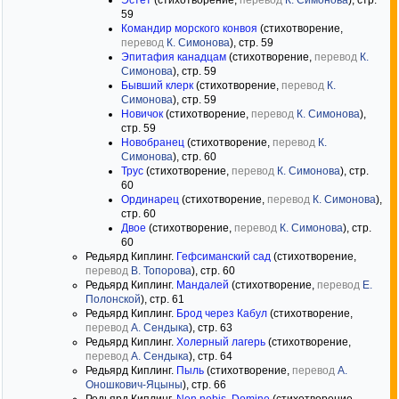
Эстет
(стихотворение,
перевод
К. Симонова
), стр.
59
Командир морского конвоя
(стихотворение,
перевод
К. Симонова
), стр. 59
Эпитафия канадцам
(стихотворение,
перевод
К.
Симонова
), стр. 59
Бывший клерк
(стихотворение,
перевод
К.
Симонова
), стр. 59
Новичок
(стихотворение,
перевод
К. Симонова
),
стр. 59
Новобранец
(стихотворение,
перевод
К.
Симонова
), стр. 60
Трус
(стихотворение,
перевод
К. Симонова
), стр.
60
Ординарец
(стихотворение,
перевод
К. Симонова
),
стр. 60
Двое
(стихотворение,
перевод
К. Симонова
), стр.
60
Редьярд Киплинг.
Гефсиманский сад
(стихотворение,
перевод
В. Топорова
), стр. 60
Редьярд Киплинг.
Мандалей
(стихотворение,
перевод
Е.
Полонской
), стр. 61
Редьярд Киплинг.
Брод через Кабул
(стихотворение,
перевод
А. Сендыка
), стр. 63
Редьярд Киплинг.
Холерный лагерь
(стихотворение,
перевод
А. Сендыка
), стр. 64
Редьярд Киплинг.
Пыль
(стихотворение,
перевод
А.
Оношкович-Яцыны
), стр. 66