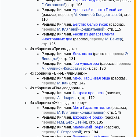
Редьярд Киплинг.
Стрелы Амура
(рассказ,
перевод
Г. Островской
), стр. 105
Редьярд Киплинг.
Арест лейтенанта Голайтли
(рассказ,
перевод
М. Клягиной-Кондратьевой
), стр.
110
Редьярд Киплинг.
Бегство белых гусар
(рассказ,
перевод
М. Клягиной-Кондратьевой
), стр. 115
Редьярд Киплинг.
Ресли из департамента
иностранных дел
(рассказ,
перевод
М. Беккер
),
стр. 125
Из сборника «Три солдата»
Редьярд Киплинг.
Дочь полка
(рассказ,
перевод
Э.
Линецкой
), стр. 131
Редьярд Киплинг.
Три мушкетера
(рассказ,
перевод
М. Клягиной-Кондратьевой
), стр. 136
Из сборника «Вин-Вилли-Винки»
Редьярд Киплинг.
Мэ-э, Паршивая овца
(рассказ,
перевод
М. Кан
), стр. 142
Из сборника «Под деодарамн»
Редьярд Киплинг.
На краю пропасти
(рассказ,
перевод
А. Шадрина
), стр. 172
Из сборника «Жизнь дает фору»
Редьярд Киплинг.
Моти-Гадж. мятежник
(рассказ,
перевод
М. Клягиной-Кондратьевой
), стр. 178
Редьярд Киплинг.
Джорджи-Порджи
(рассказ,
перевод
И.М. Бернштейн
), стр. 185
Редьярд Киплинг.
Маленький Тобра
(рассказ,
перевод
Г. Островской
), стр. 194