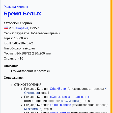
Редьярд Киплинг
Бремя Белых
авторский сборник
М.:
Панорама
,
1995
г.
Серия:
Лауреаты Нобелевской премии
Тираж:
15000 экз.
ISBN:
5-85220-407-2
Тип обложки:
твёрдая
Формат:
84x108/32
(130x200 мм)
Страниц:
416
Описание:
Стихотворения и рассказы.
Содержание
:
СТИХОТВОРЕНИЯ
Редьярд Киплинг.
Общий итог
(стихотворение,
перевод
К.
Симонова
), стр. 7
Редьярд Киплинг.
«Серые глаза — рассвет...»
(стихотворение,
перевод
К. Симонова
), стр. 8
Редьярд Киплинг.
La nuit blanche
(стихотворение,
перевод
М. Фромана
), стр. 9