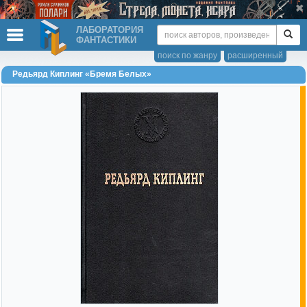
ЛАБОРАТОРИЯ
ФАНТАСТИКИ
поиск по жанру
расширенный
Редьярд Киплинг «Бремя Белых»