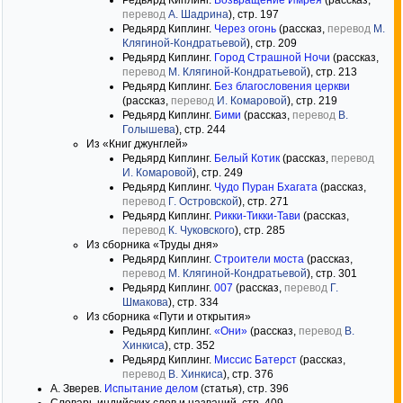
Редьярд Киплинг.
Возвращение Имрея
(рассказ,
перевод
А. Шадрина
), стр. 197
Редьярд Киплинг.
Через огонь
(рассказ,
перевод
М.
Клягиной-Кондратьевой
), стр. 209
Редьярд Киплинг.
Город Страшной Ночи
(рассказ,
перевод
М. Клягиной-Кондратьевой
), стр. 213
Редьярд Киплинг.
Без благословения церкви
(рассказ,
перевод
И. Комаровой
), стр. 219
Редьярд Киплинг.
Бими
(рассказ,
перевод
В.
Голышева
), стр. 244
Из «Книг джунглей»
Редьярд Киплинг.
Белый Котик
(рассказ,
перевод
И. Комаровой
), стр. 249
Редьярд Киплинг.
Чудо Пуран Бхагата
(рассказ,
перевод
Г. Островской
), стр. 271
Редьярд Киплинг.
Рикки-Тикки-Тави
(рассказ,
перевод
К. Чуковского
), стр. 285
Из сборника «Труды дня»
Редьярд Киплинг.
Строители моста
(рассказ,
перевод
М. Клягиной-Кондратьевой
), стр. 301
Редьярд Киплинг.
007
(рассказ,
перевод
Г.
Шмакова
), стр. 334
Из сборника «Пути и открытия»
Редьярд Киплинг.
«Они»
(рассказ,
перевод
В.
Хинкиса
), стр. 352
Редьярд Киплинг.
Миссис Батерст
(рассказ,
перевод
В. Хинкиса
), стр. 376
А. Зверев.
Испытание делом
(статья), стр. 396