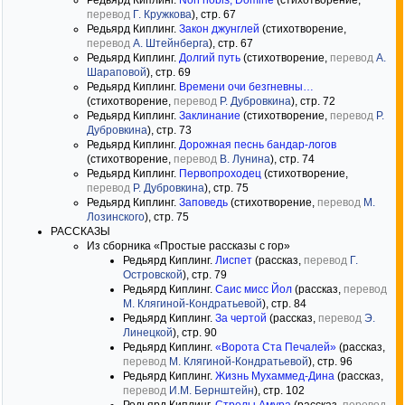
Редьярд Киплинг.
Non nobis, Domine
(стихотворение,
перевод
Г. Кружкова
), стр. 67
Редьярд Киплинг.
Закон джунглей
(стихотворение,
перевод
А. Штейнберга
), стр. 67
Редьярд Киплинг.
Долгий путь
(стихотворение,
перевод
А.
Шараповой
), стр. 69
Редьярд Киплинг.
Времени очи безгневны…
(стихотворение,
перевод
Р. Дубровкина
), стр. 72
Редьярд Киплинг.
Заклинание
(стихотворение,
перевод
Р.
Дубровкина
), стр. 73
Редьярд Киплинг.
Дорожная песнь бандар-логов
(стихотворение,
перевод
В. Лунина
), стр. 74
Редьярд Киплинг.
Первопроходец
(стихотворение,
перевод
Р. Дубровкина
), стр. 75
Редьярд Киплинг.
Заповедь
(стихотворение,
перевод
М.
Лозинского
), стр. 75
РАССКАЗЫ
Из сборника «Простые рассказы с гор»
Редьярд Киплинг.
Лиспет
(рассказ,
перевод
Г.
Островской
), стр. 79
Редьярд Киплинг.
Саис мисс Йол
(рассказ,
перевод
М. Клягиной-Кондратьевой
), стр. 84
Редьярд Киплинг.
За чертой
(рассказ,
перевод
Э.
Линецкой
), стр. 90
Редьярд Киплинг.
«Ворота Ста Печалей»
(рассказ,
перевод
М. Клягиной-Кондратьевой
), стр. 96
Редьярд Киплинг.
Жизнь Мухаммед-Дина
(рассказ,
перевод
И.М. Бернштейн
), стр. 102