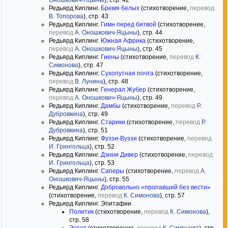
Оношкович-Яцыны
), стр. 42
Редьярд Киплинг.
Бремя белых
(стихотворение,
перевод
В. Топорова
), стр. 43
Редьярд Киплинг.
Гимн перед битвой
(стихотворение,
перевод
А. Оношкович-Яцыны
), стр. 44
Редьярд Киплинг.
Южная Африка
(стихотворение,
перевод
А. Оношкович-Яцыны
), стр. 45
Редьярд Киплинг.
Гиены
(стихотворение,
перевод
К.
Симонова
), стр. 47
Редьярд Киплинг.
Сухопутная почта
(стихотворение,
перевод
В. Лунина
), стр. 48
Редьярд Киплинг.
Генерал Жубер
(стихотворение,
перевод
А. Оношкович-Яцыны
), стр. 49
Редьярд Киплинг.
Дамбы
(стихотворение,
перевод
Р.
Дубровкина
), стр. 49
Редьярд Киплинг.
Старики
(стихотворение,
перевод
Р.
Дубровкина
), стр. 51
Редьярд Киплинг.
Фуззи-Вуззи
(стихотворение,
перевод
И. Грингольца
), стр. 52
Редьярд Киплинг.
Дэнни Дивер
(стихотворение,
перевод
И. Грингольца
), стр. 53
Редьярд Киплинг.
Саперы
(стихотворение,
перевод
А.
Оношкович-Яцыны
), стр. 55
Редьярд Киплинг.
Добровольно «пропавший без вести»
(стихотворение,
перевод
К. Симонова
), стр. 57
Редьярд Киплинг. Эпитафии
Политик
(стихотворение,
перевод
К. Симонова
),
стр. 58