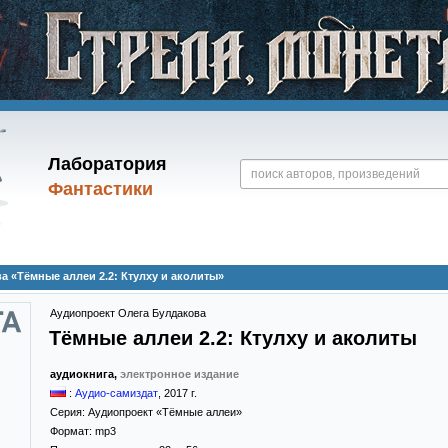
Лаборатория
Фантастики
 «Тёмные аллеи 2.2: Ктулху и аколиты»
Аудиопроект Олега Булдакова
Тёмные аллеи 2.2: Ктулху и аколиты
аудиокнига,
электронное издание
:
Аудио-самиздат
,
2017
г.
Серия:
Аудиопроект «Тёмные аллеи»
Формат:
mp3