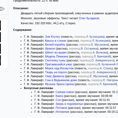
Продолжительность: 22 ч. 56 мин.
Описание:
Двадцать пятый сборник произведений, озвученных в рамках аудиопр
Монолог, звуковые эффекты. Текст читает
Олег Булдаков
.
Качество: 192-320 Кб/с; 44,1 кГц. Стерео.
Содержание
:
Г. Ф. Лавкрафт.
Зов Ктулху
(повесть,
перевод
Л. Кузнецова
), время з
Г. Ф. Лавкрафт.
Крысы в стенах
(рассказ,
перевод
Л. Кузнецова
), вре
Г. Ф. Лавкрафт.
Белый корабль
(рассказ,
перевод
Е. Мусихина
), врем
Г. Ф. Лавкрафт.
Иранон
(рассказ,
перевод
В. Останина
), время звучан
Г. Ф. Лавкрафт.
Шёпот во мраке
(повесть,
перевод
А. Волкова
), врем
Г. Ф. Лавкрафт.
Модель Пикмана
(рассказ,
перевод
Л. Бриловой
), вр
Г. Ф. Лавкрафт.
Скиталец тьмы
(рассказ,
перевод
О. Алякринского
), 
Г. Ф. Лавкрафт.
Притаившийся ужас
(рассказ,
перевод
В. Кулагиной-
Г. Ф. Лавкрафт.
Морок над Инсмутом
(повесть,
перевод
А. Спаль
), в
Г. Ф. Лавкрафт.
Тварь на пороге
(рассказ,
перевод
О. Алякринского
),
Г. Ф. Лавкрафт.
Ужас Данвича
(рассказ,
перевод
Е. Мусихина
), время
Г. Ф. Лавкрафт.
Сны в Ведьмином доме
(повесть,
перевод
Е. Нагорн
Г. Ф. Лавкрафт.
Музыка Эриха Цанна
(рассказ,
перевод
Л. Бриловой
)
Бонусные рассказы
Г. Ф. Лавкрафт.
Сияние извне
(рассказ), время звучания: 01:1
Г. Ф. Лавкрафт.
Книга
(рассказ), время звучания: 00:09:49
Г. Ф. Лавкрафт.
Сон
(рассказ), время звучания: 00:11:41
Г. Ф. Лавкрафт.
Зверь в подземелье
(рассказ), время звучани
Г. Ф. Лавкрафт.
Потомок
(рассказ), время звучания: 00:11:57
Г. Ф. Лавкрафт.
Изгнанник
(рассказ), время звучания: 00:19:1