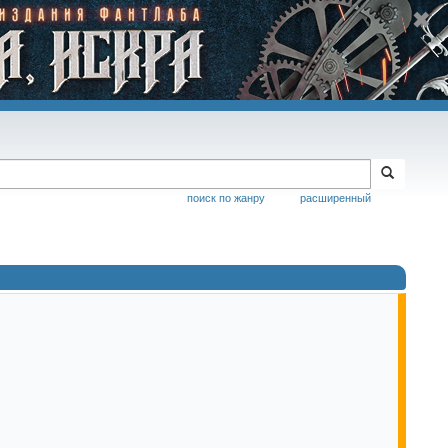
поиск по жанру
расширенный