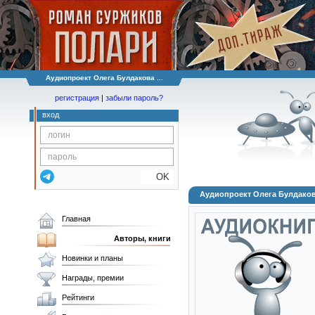
Аудиопроект Олега Булдакова ...
регистрация
|
забыли пароль?
вход
OK
Аудиопроект Олега Булдакова
Главная
Авторы, книги
Новинки и планы
Награды, премии
Рейтинги