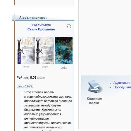
А вот, например:
Тэд Уильямс
Скала Прощания
2022
2022
2012
Рейтинг:
8.05
(1008)
Аудиокниги
dimon1979
:
Прослушал
Это вторая часть
масштабного романа, которая
Книжные
продолжает историю о борьбе
полки
за власть между двумя
братьями. Конечно, это
довольно утрированная
интерпретация
происходящего и практически
не отражает реального