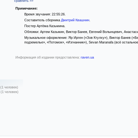
сравнить >>
Примечание:
Время звучания: 22:55:26.
Составитель сборника
Дмитрий Квашнин
.
Постер Артёма Казьмина.
Обложки: Артем Казьмин, Виктор Банев, Евгений Волынцевич, Анастас
Музыкальное оформление: Яр Ирген («Зов Ктулху»), Виктор Банев («Бе
подземелье», «Потомок», «Изгнанник»), Sevan Maranafa (всё остальное
Информация об издании предоставлена:
raven.ua
(1 человек)
(1 человек)