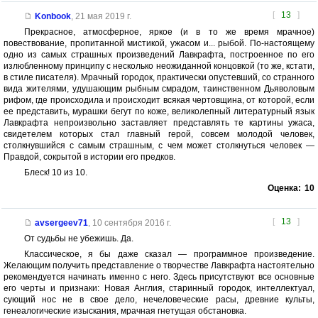
[
13
]
Konbook
,
21 мая 2019 г.
Прекрасное, атмосферное, яркое (и в то же время мрачное)
повествование, пропитанной мистикой, ужасом и... рыбой. По-настоящему
одно из самых страшных произведений Лавкрафта, построенное по его
излюбленному принципу с несколько неожиданной концовкой (то же, кстати,
в стиле писателя). Мрачный городок, практически опустевший, со странного
вида жителями, удушающим рыбным смрадом, таинственном Дьяволовым
рифом, где происходила и происходит всякая чертовщина, от которой, если
ее представить, мурашки бегут по коже, великолепный литературный язык
Лавкрафта непроизвольно заставляет представлять те картины ужаса,
свидетелем которых стал главный герой, совсем молодой человек,
столкнувшийся с самым страшным, с чем может столкнуться человек —
Правдой, сокрытой в истории его предков.
Блеск! 10 из 10.
Оценка:
10
[
13
]
avsergeev71
,
10 сентября 2016 г.
От судьбы не убежишь. Да.
Классическое, я бы даже сказал — программное произведение.
Желающим получить представление о творчестве Лавкрафта настоятельно
рекомендуется начинать именно с него. Здесь присутствуют все основные
его черты и признаки: Новая Англия, старинный городок, интеллектуал,
сующий нос не в свое дело, нечеловеческие расы, древние культы,
генеалогические изыскания, мрачная гнетущая обстановка.