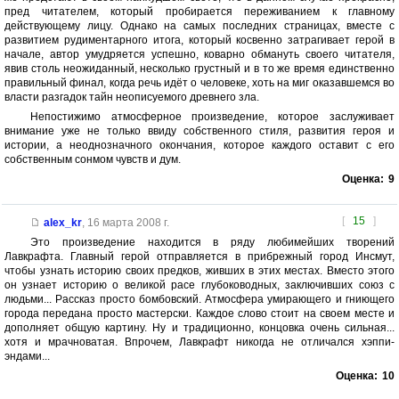
пред читателем, который пробирается переживанием к главному
действующему лицу. Однако на самых последних страницах, вместе с
развитием рудиментарного итога, который косвенно затрагивает герой в
начале, автор умудряется успешно, коварно обмануть своего читателя,
явив столь неожиданный, несколько грустный и в то же время единственно
правильный финал, когда речь идёт о человеке, хоть на миг оказавшемся во
власти разгадок тайн неописуемого древнего зла.
Непостижимо атмосферное произведение, которое заслуживает
внимание уже не только ввиду собственного стиля, развития героя и
истории, а неоднозначного окончания, которое каждого оставит с его
собственным сонмом чувств и дум.
Оценка:
9
[
15
]
alex_kr
,
16 марта 2008 г.
Это произведение находится в ряду любимейших творений
Лавкрафта. Главный герой отправляется в прибрежный город Инсмут,
чтобы узнать историю своих предков, живших в этих местах. Вместо этого
он узнает историю о великой расе глубоководных, заключивших союз с
людьми... Рассказ просто бомбовский. Атмосфера умирающего и гниющего
города передана просто мастерски. Каждое слово стоит на своем месте и
дополняет общую картину. Ну и традиционно, концовка очень сильная...
хотя и мрачноватая. Впрочем, Лавкрафт никогда не отличался хэппи-
эндами...
Оценка:
10