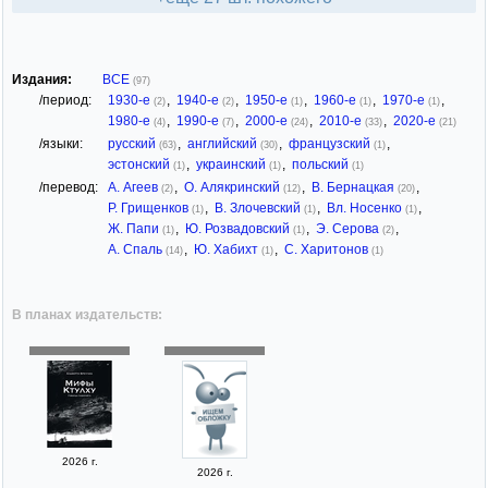
Издания:
ВСЕ
(97)
/период:
1930-е
,
1940-е
,
1950-е
,
1960-е
,
1970-е
,
(2)
(2)
(1)
(1)
(1)
1980-е
,
1990-е
,
2000-е
,
2010-е
,
2020-е
(4)
(7)
(24)
(33)
(21)
/языки:
русский
,
английский
,
французский
,
(63)
(30)
(1)
эстонский
,
украинский
,
польский
(1)
(1)
(1)
/перевод:
А. Агеев
,
О. Алякринский
,
В. Бернацкая
,
(2)
(12)
(20)
Р. Грищенков
,
В. Злочевский
,
Вл. Носенко
,
(1)
(1)
(1)
Ж. Папи
,
Ю. Розвадовский
,
Э. Серова
,
(1)
(1)
(2)
А. Спаль
,
Ю. Хабихт
,
С. Харитонов
(14)
(1)
(1)
В планах издательств:
2026 г.
2026 г.