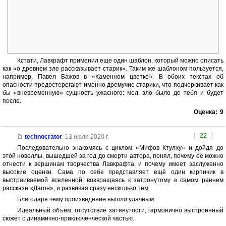
нечеловеческой расой уродцев из Иннсмута, и читатель
воспринимает его рассказ, как крик души. В конце же выясняется, что
в венах самого героя течет кровь представителя этой расы, и он сам
становится похож на страшных жителей Иннсмута. Тут-то читатель и
понимает, что с первых строк герой описывал все свои приключения
уже с позиции полу-чудища.
Кстати, Лавкрафт применил еще один шаблон, который можно описать
как «о древнем зле рассказывает старик». Таким же шаблоном пользуется,
например, Павел Бажов в «Каменном цветке». В обоих текстах об
опасности предостерегают именно дремучие старики, что подчеркивает как
бы «вневременную» сущность ужасного: мол, зло было до тебя и будет
после.
Оценка:
9
[
22
]
technocrator
,
13 июля 2020 г.
Последовательно знакомясь с циклом «Мифов Ктулху» и дойдя до
этой новеллы, вышедшей за год до смерти автора, понял, почему её можно
отнести к вершинам творчества Лавкрафта, и почему имеет заслуженно
высокие оценки. Сама по себе представляет ещё один кирпичик в
выстраиваемой вселенной, возвращаясь к затронутому в самом раннем
рассказе «Дагон», и развивая сразу несколько тем.
Благодаря чему произведение вышло удачным:
Идеальный объём, отсутствие затянутости, гармонично выстроенный
сюжет с динамично-приключенческой частью.