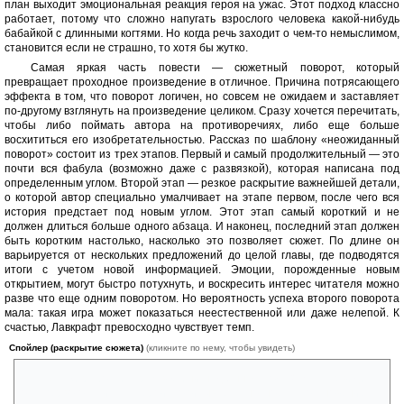
план выходит эмоциональная реакция героя на ужас. Этот подход классно
работает, потому что сложно напугать взрослого человека какой-нибудь
бабайкой с длинными когтями. Но когда речь заходит о чем-то немыслимом,
становится если не страшно, то хотя бы жутко.
Самая яркая часть повести — сюжетный поворот, который
превращает проходное произведение в отличное. Причина потрясающего
эффекта в том, что поворот логичен, но совсем не ожидаем и заставляет
по-другому взглянуть на произведение целиком. Сразу хочется перечитать,
чтобы либо поймать автора на противоречиях, либо еще больше
восхититься его изобретательностью. Рассказ по шаблону «неожиданный
поворот» состоит из трех этапов. Первый и самый продолжительный — это
почти вся фабула (возможно даже с развязкой), которая написана под
определенным углом. Второй этап — резкое раскрытие важнейшей детали,
о которой автор специально умалчивает на этапе первом, после чего вся
история предстает под новым углом. Этот этап самый короткий и не
должен длиться больше одного абзаца. И наконец, последний этап должен
быть коротким настолько, насколько это позволяет сюжет. По длине он
варьируется от нескольких предложений до целой главы, где подводятся
итоги с учетом новой информацией. Эмоции, порожденные новым
открытием, могут быстро потухнуть, и воскресить интерес читателя можно
разве что еще одним поворотом. Но вероятность успеха второго поворота
мала: такая игра может показаться неестественной или даже нелепой. К
счастью, Лавкрафт превосходно чувствует темп.
Спойлер (раскрытие сюжета)
(кликните по нему, чтобы увидеть)
Как же работает трюк в «Тени над Иннсмутом»? Рассказ ведется
от первого лица. Герой описывает ночное столкновение с