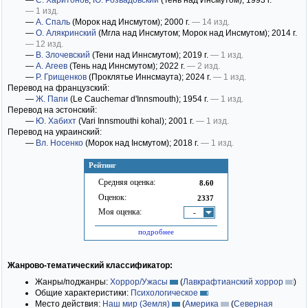
—
С. Харитонов
,
Ю. Розвадовский
(Тень над Инсмутом)
; 1993 г.
— 1 изд.
—
А. Спаль
(Морок над Инсмутом)
; 2000 г.
— 14 изд.
—
О. Алякринский
(Мгла над Инсмутом; Морок над Инсмутом)
; 2014 г.
— 12 изд.
—
В. Злочевский
(Тени над Иннсмутом)
; 2019 г.
— 1 изд.
—
А. Агеев
(Тень над Иннсмутом)
; 2022 г.
— 2 изд.
—
Р. Грищенков
(Проклятье Иннсмаута)
; 2024 г.
— 1 изд.
Перевод на французский:
—
Ж. Папи
(Le Cauchemar d'Innsmouth)
; 1954 г.
— 1 изд.
Перевод на эстонский:
—
Ю. Хабихт
(Vari Innsmouthi kohal)
; 2001 г.
— 1 изд.
Перевод на украинский:
—
Вл. Носенко
(Морок над Інсмутом)
; 2018 г.
— 1 изд.
Рейтинг
Средняя оценка:
8.60
Оценок:
2337
Моя оценка:
-
подробнее
Жанрово-тематический классификатор:
Жанры/поджанры:
Хоррор/Ужасы
(
Лавкрафтианский хоррор
)
Общие характеристики:
Психологическое
Место действия:
Наш мир (Земля)
(
Америка
(
Северная