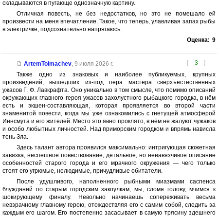
складываются в пугающе однозначную картину.
Отличная повесть, не без недостатков, но это не помешало ей
произвести на меня впечатление. Такое, что теперь, улавливая запах рыбы
в электричке, подсознательно напрягаюсь.
Оценка:
9
[
3
]
ArtemTolmachev
,
9 июля 2026 г.
Также одно из знаковых и наиболее публикуемых, крупных
произведений, вышедших из-под пера мастера сверхъестественных
ужасов Г. Ф. Лавкрафта. Оно уникально в том смысле, что помимо описаний
окружающих главного героя ужасов захолустного рыбацкого городка, в нём
есть и экшен-составляющая, которая проявляется во второй части
знаменитой повести, когда мы уже ознакомились с гнетущей атмосферой
Иннсмута и его жителей. Место это явно проклято, в нём не жалуют чужаков
и особо любытных личностей. Над приморским городком и впрямь нависла
тень Зла.
Здесь талант автора проявился максимально: интригующая сюжетная
завязка, неспешное повествование, детальное, но ненавязчивое описание
особенностей старого города и его мрачного окружения — чего только
стоят его угрюмые, нелюдимые, причудливые обитатели.
После удушливого, наполненного рыбными миазмами саспенса
блужданий по старым городским закоулкам, мы, сломя голову, мчимся к
шокирующему финалу. Невольно начинаешь сопереживать весьма
невзрачному главному герою, отождествляя его с самим собой, следить за
каждым его шагом. Его постепенно засасывает в самую трясину здешнего