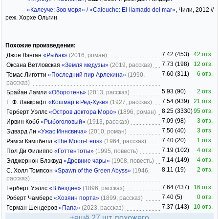
—
«Калеуче: Зов моря» / «Caleuche: El llamado del mar»
, Чили, 2012 //
реж. Хорхе Ольгин
Похожие произведения:
7.42 (453)
42 отз.
Джон Лэнган
«Рыбак»
(2016, роман)
7.73 (198)
12 отз.
Оксана Ветловская
«Земля медузы»
(2019, рассказ)
7.60 (311)
6 отз.
Томас Лиготти
«Последний пир Арлекина»
(1990,
рассказ)
5.93 (90)
2 отз.
Брайан Ламли
«Оборотень»
(2013, рассказ)
7.54 (939)
21 отз.
Г. Ф. Лавкрафт
«Кошмар в Ред-Хуке»
(1927, рассказ)
8.25 (3330)
95 отз.
Герберт Уэллс
«Остров доктора Моро»
(1896, роман)
7.09 (98)
3 отз.
Ирвин Кобб
«Рыбоголовый»
(1913, рассказ)
7.50 (40)
3 отз.
Эдвард Ли
«Ужас Иннсвича»
(2010, роман)
7.40 (20)
1 отз.
Рэмси Кэмпбелл
«The Moon-Lens»
(1964, рассказ)
7.19 (102)
4 отз.
Пол Ди Филиппо
«Готтентоты»
(1995, повесть)
7.14 (149)
4 отз.
Элджернон Блэквуд
«Древние чары»
(1908, повесть)
8.11 (19)
2 отз.
С. Холл Томпсон
«Spawn of the Green Abyss»
(1946,
рассказ)
7.64 (437)
16 отз.
Герберт Уэллс
«В бездне»
(1896, рассказ)
7.40 (5)
0 отз.
Роберт Чамберс
«Хозяин порта»
(1899, рассказ)
7.37 (143)
10 отз.
Герман Шендеров
«Папа»
(2023, рассказ)
+ещё 27 шт. похожего