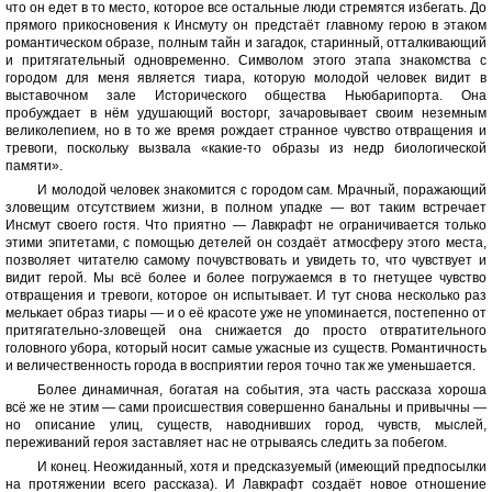
что он едет в то место, которое все остальные люди стремятся избегать. До
прямого прикосновения к Инсмуту он предстаёт главному герою в этаком
романтическом образе, полным тайн и загадок, старинный, отталкивающий
и притягательный одновременно. Символом этого этапа знакомства с
городом для меня является тиара, которую молодой человек видит в
выставочном зале Исторического общества Ньюбарипорта. Она
пробуждает в нём удушающий восторг, зачаровывает своим неземным
великолепием, но в то же время рождает странное чувство отвращения и
тревоги, поскольку вызвала «какие-то образы из недр биологической
памяти».
И молодой человек знакомится с городом сам. Мрачный, поражающий
зловещим отсутствием жизни, в полном упадке — вот таким встречает
Инсмут своего гостя. Что приятно — Лавкрафт не ограничивается только
этими эпитетами, с помощью детелей он создаёт атмосферу этого места,
позволяет читателю самому почувствовать и увидеть то, что чувствует и
видит герой. Мы всё более и более погружаемся в то гнетущее чувство
отвращения и тревоги, которое он испытывает. И тут снова несколько раз
мелькает образ тиары — и о её красоте уже не упоминается, постепенно от
притягательно-зловещей она снижается до просто отвратительного
головного убора, который носит самые ужасные из существ. Романтичность
и величественность города в восприятии героя точно так же уменьшается.
Более динамичная, богатая на события, эта часть рассказа хороша
всё же не этим — сами происшествия совершенно банальны и привычны —
но описание улиц, существ, наводнивших город, чувств, мыслей,
переживаний героя заставляет нас не отрываясь следить за побегом.
И конец. Неожиданный, хотя и предсказуемый (имеющий предпосылки
на протяжении всего рассказа). И Лавкрафт создаёт новое отношение