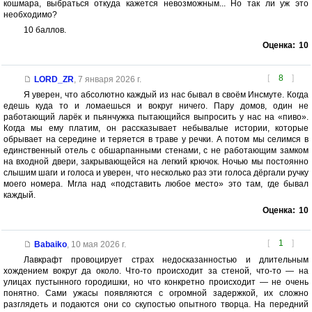
кошмара, выбраться откуда кажется невозможным... Но так ли уж это
необходимо?
10 баллов.
Оценка:
10
[
8
]
LORD_ZR
,
7 января 2026 г.
Я уверен, что абсолютно каждый из нас бывал в своём Инсмуте. Когда
едешь куда то и ломаешься и вокруг ничего. Пару домов, один не
работающий ларёк и пьянчужка пытающийся выпросить у нас на «пиво».
Когда мы ему платим, он рассказывает небывалые истории, которые
обрывает на середине и теряется в траве у речки. А потом мы селимся в
единственный отель с обшарпанными стенами, с не работающим замком
на входной двери, закрывающейся на легкий крючок. Ночью мы постоянно
слышим шаги и голоса и уверен, что несколько раз эти голоса дёргали ручку
моего номера. Мгла над «подставить любое место» это там, где бывал
каждый.
Оценка:
10
[
1
]
Babaiko
,
10 мая 2026 г.
Лавкрафт провоцирует страх недосказанностью и длительным
хождением вокруг да около. Что-то происходит за стеной, что-то — на
улицах пустынного городишки, но что конкретно происходит — не очень
понятно. Сами ужасы появляются с огромной задержкой, их сложно
разглядеть и подаются они со скупостью опытного творца. На передний