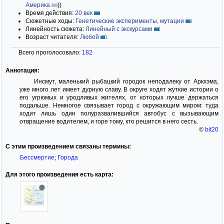
Америка
)
)
Время действия:
20 век
Сюжетные ходы:
Генетические эксперименты, мутации
Линейность сюжета:
Линейный с экскурсами
Возраст читателя:
Любой
Всего проголосовало:
182
Аннотация:
Инсмут, маленький рыбацкий городок неподалеку от Аркхэма,
уже много лет имеет дурную славу. В округе ходят жуткие истории о
его угрюмых и уродливых жителях, от которых лучше держаться
подальше. Немногое связывает город с окружающим миром: туда
ходит лишь один полуразвалившийся автобус с вызывающим
отвращение водителем, и горе тому, кто решится в него сесть.
©
bit20
С этим произведением связаны термины:
Бессмертие
;
Города
Для этого произведения есть карта: