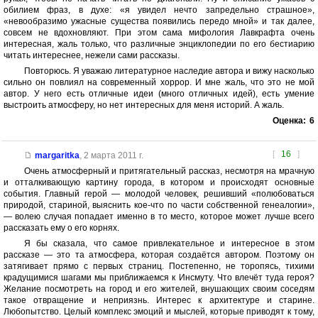
обилием фраз, в духе: «я увидел нечто запредельно страшное»,
«невообразимо ужасные существа появились передо мной» и так далее,
совсем не вдохновляют. При этом сама мифология Лавкрафта очень
интересная, жаль только, что различные энциклопедии по его бестиарию
читать интереснее, нежели сами рассказы.
Повторюсь. Я уважаю литературное наследие автора и вижу насколько
сильно он повлиял на современный хоррор. И мне жаль, что это не мой
автор. У него есть отличные идеи (много отличных идей), есть умение
выстроить атмосферу, но нет интересных для меня историй. А жаль.
Оценка:
6
[
16
]
margaritka
,
2 марта 2011 г.
Очень атмосферный и притягательный рассказ, несмотря на мрачную
и отталкивающую картину города, в котором и происходят основные
события. Главный герой — молодой человек, решивший «полюбоваться
природой, стариной, выяснить кое-что по части собственной генеалогии»,
— волею случая попадает именно в то место, которое может лучше всего
рассказать ему о его корнях.
Я бы сказала, что самое привлекательное и интересное в этом
рассказе — это та атмосфера, которая создаётся автором. Поэтому он
затягивает прямо с первых страниц. Постепенно, не торопясь, тихими
крадущимися шагами мы приближаемся к Инсмуту. Что влечёт туда героя?
Желание посмотреть на город и его жителей, внушающих своим соседям
такое отвращение и неприязнь. Интерес к архитектуре и старине.
Любопытство. Целый комплекс эмоций и мыслей, которые приводят к тому,