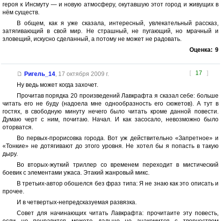
героя к Инсмуту — и новую атмосферу, окутавшую этот город и живущих в
нём существ.
В общем, как я уже сказала, интересный, увлекательный рассказ,
затягивающий в свой мир. Не страшный, не пугающий, но мрачный и
зловещий, искусно сделанный, а потому не может не радовать.
Оценка:
9
[
17
]
Ригель_14
,
17 октября 2009 г.
Ну ведь может когда захочет.
Прочитав порядка 20 произведений Лавкрафта я сказал себе: больше
читать его не буду (надоела мне однообразность его сюжетов). А тут в
гостях, в свободную минуту нечего было читать кроме данной повести.
Думаю черт с ним, почитаю. Начал. И как засосало, невозможно было
оторватся.
Во первых-прорисовка города. Вот уж действительно «Запретное» и
«Тонкие» не дотягивают до этого уровня. Не хотел бы я попасть в такую
дыру.
Во вторых-жуткий триллер со временем переходит в мистический
боевик с элементами ужаса. Этакий жанровый микс.
В третьих-автор обошелся без фраз типа: Я не знаю как это описать и
прочее.
И в четвертых-непредсказуемая развязка.
Совет для начинающих читать Лавкрафта: прочитаите эту повесть,