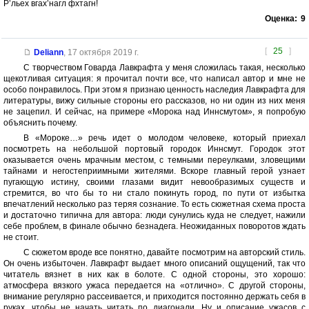
Р’льех вгах’нагл фхтагн!
Оценка:
9
[
25
]
Deliann
,
17 октября 2019 г.
С творчеством Говарда Лавкрафта у меня сложилась такая, несколько
щекотливая ситуация: я прочитал почти все, что написал автор и мне не
особо понравилось. При этом я признаю ценность наследия Лавкрафта для
литературы, вижу сильные стороны его рассказов, но ни один из них меня
не зацепил. И сейчас, на примере «Морока над Иннсмутом», я попробую
объяснить почему.
В «Мороке…» речь идет о молодом человеке, который приехал
посмотреть на небольшой портовый городок Иннсмут. Городок этот
оказывается очень мрачным местом, с темными переулками, зловещими
тайнами и негостеприимными жителями. Вскоре главный герой узнает
пугающую истину, своими глазами видит невообразимых существ и
стремится, во что бы то ни стало покинуть город, по пути от избытка
впечатлений несколько раз теряя сознание. То есть сюжетная схема проста
и достаточно типична для автора: люди сунулись куда не следует, нажили
себе проблем, в финале обычно безнадега. Неожиданных поворотов ждать
не стоит.
С сюжетом вроде все понятно, давайте посмотрим на авторский стиль.
Он очень избыточен. Лавкрафт выдает много описаний ощущений, так что
читатель вязнет в них как в болоте. С одной стороны, это хорошо:
атмосфера вязкого ужаса передается на «отлично». С другой стороны,
внимание регулярно рассеивается, и приходится постоянно держать себя в
руках, чтобы не начать читать по диагонали. Ну и описание ужасов с