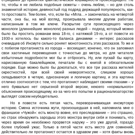
отрицания до принятия фантастической кошмарности происходящего. Не
то, чтобы я не любила подобные сюжеты – очень люблю, – но для столь
знаменитой истории, девяностый год подряд держащей популярность, как-
то простовато. Тем более, что, если бы «Мгла…» закончилась на четвертой
части, она бы, на мой взгляд, проигрывала многим другим работам,
написанным в том же ключе. Раскрытие сути происходящего через
монологи (длиннейшие монологи) разных людей – подход, который можно
было бы простить романам века 18-го, с натяжкой 19-го, а от повести из
1930-х хотелось бы какого-то баланса динамики – интерес рассказов
очевидцев об Инсмуте сильно роняет монотонность этих рассказов. То же и
с побегом протагониста из города – восхищает, конечно, что он запомнил
свои хаотичные перемещения с точностью до метра, но для читателя
избыточные подробности мог бы и отбросить. Ну, или пускай бы карту,
нарисованную бакалейщиком, печатали бы с книгой в обязательном
порядке. Еще можно было бы докопаться, что все три рассказа жителей
окрестностей, при всей своей невероятности, слишком хорошо
складываются в четкую, однозначную и логичную картину, и эта картина
отлично соотносится с тем, что протагонист наблюдает своими глазами – у
него буквально нет серьезной второй версии, некоего «нормального»
объяснения происходящему, из-за чего его попытки в рационализаторство
выглядят совсем неубедительно.
Но в повести есть пятая часть, переворачивающая инсмутскую
историю. Смена источника жути, произошедшая в ней, напомнила мне о
франшизе «Чужой»: есть монстр вовне, его преследование – это страшно,
но страх обнаружить зародыш этого монстра внутри себя и понимать, что
через время он неизбежно прорвется наружу – это уже другой, гораздо
более глубокий ужас. Только в пятой части есть место для сомнений,
действительно ли протагонист остается в здравом уме – хотя факты вновь