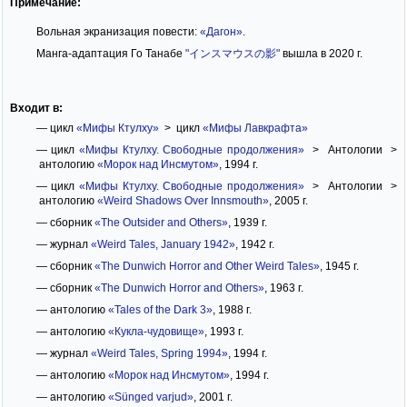
Примечание:
Вольная экранизация повести:
«Дагон»
.
Манга-адаптация Го Танабе
"インスマウスの影"
вышла в 2020 г.
Входит в:
— цикл
«Мифы Ктулху»
> цикл
«Мифы Лавкрафта»
— цикл
«Мифы Ктулху. Свободные продолжения»
> Антологии >
антологию
«Морок над Инсмутом»
, 1994 г.
— цикл
«Мифы Ктулху. Свободные продолжения»
> Антологии >
антологию
«Weird Shadows Over Innsmouth»
, 2005 г.
— сборник
«The Outsider and Others»
, 1939 г.
— журнал
«Weird Tales, January 1942»
, 1942 г.
— сборник
«The Dunwich Horror and Other Weird Tales»
, 1945 г.
— сборник
«The Dunwich Horror and Others»
, 1963 г.
— антологию
«Tales of the Dark 3»
, 1988 г.
— антологию
«Кукла-чудовище»
, 1993 г.
— журнал
«Weird Tales, Spring 1994»
, 1994 г.
— антологию
«Морок над Инсмутом»
, 1994 г.
— антологию
«Sünged varjud»
, 2001 г.