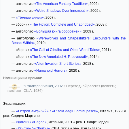
— антологию
«The American Fantasy Tradition»
, 2002 г.
— антологию
«Weird Shadows Over Innsmouth»
, 2005 г.
—
«Тёмные аллеи»
, 2007 г.
— сборник
«The Fiction: Complete and Unabridged»
, 2008 г.
— антологию
«Большая книга оборотней»
, 2009 г.
— антологию
«Werewolves and Shapeshifters: Encounters with the
Beasts Within»
, 2010 г.
— сборник
«The Call of Cthulhu and Other Weird Tales»
, 2011 г.
— сборник
«The New Annotated H. P. Lovecraft»
, 2014 г.
— антологию
«Alien Invasion Short Stories»
, 2018 г.
— антологию
«Humanoid Horrors»
, 2020 г.
Номинации на премии:
"Сталкер" / Stalker, 2002
//
Переводной рассказ (повесть;
США, 1936)
номинант
Экранизации:
—
«Остров амфибий» / «L'isola degli uomini pesce»
, Италия, 1979 //
реж. Серджо Мартино
—
«Дагон» / «Dagon»
, Испания, 2001 // реж. Стюарт Гордон
—
«Ктулху» / «Cthulhu»
, США, 2007 // реж. Дэн Гилдарк