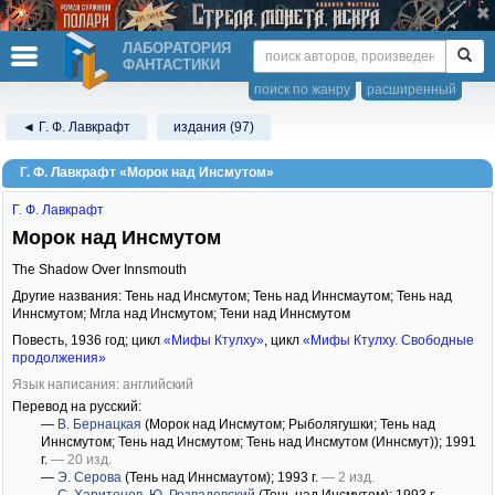
ЛАБОРАТОРИЯ
ФАНТАСТИКИ
поиск по жанру
расширенный
◄ Г. Ф. Лавкрафт
издания (97)
Г. Ф. Лавкрафт «Морок над Инсмутом»
Г. Ф. Лавкрафт
Морок над Инсмутом
The Shadow Over Innsmouth
Другие названия: Тень над Инсмутом; Тень над Иннсмаутом; Тень над
Иннсмутом; Мгла над Инсмутом; Тени над Иннсмутом
Повесть,
1936
год; цикл
«Мифы Ктулху»
, цикл
«Мифы Ктулху. Свободные
продолжения»
Язык написания: английский
Перевод на русский:
—
В. Бернацкая
(Морок над Инсмутом; Рыболягушки; Тень над
Иннсмутом; Тень над Инсмутом; Тень над Инсмутом (Иннсмут))
; 1991
г.
— 20 изд.
—
Э. Серова
(Тень над Иннсмаутом)
; 1993 г.
— 2 изд.