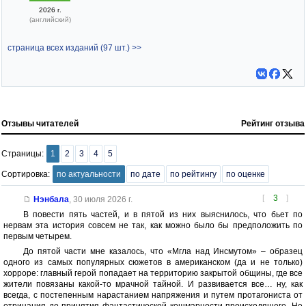
2026 г.
(английский)
страница всех изданий (97 шт.) >>
Отзывы читателей
Рейтинг отзыва
Страницы:
1
2
3
4
5
Сортировка:
по актуальности
по дате
по рейтингу
по оценке
[
3
]
Нэнбала
,
30 июля 2026 г.
В повести пять частей, и в пятой из них выяснилось, что бьет по
нервам эта история совсем не так, как можно было бы предположить по
первым четырем.
До пятой части мне казалось, что «Мгла над Инсмутом» – образец
одного из самых популярных сюжетов в американском (да и не только)
хорроре: главный герой попадает на территорию закрытой общины, где все
жители повязаны какой-то мрачной тайной. И развивается все… ну, как
всегда, с постепенным нарастанием напряжения и путем протагониста от