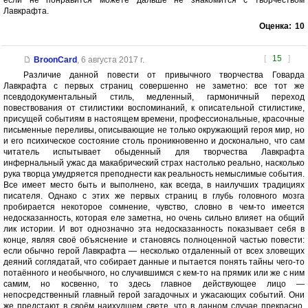
если не понравится можете дальше не знакомится с творчеством
Лавкрафта.
Оценка:
10
[
15
]
BroonCard
,
6 августа 2017 г.
Различие данной повести от привычного творчества Говарда
Лавкрафта с первых страниц совершенно не заметно: все тот же
псевдодокументальный стиль, медленный, гармоничный переход
повествования от стилистики воспоминаний, к описательной стилистике,
присущей событиям в настоящем времени, профессиональные, красочные
письменные переливы, описывающие не только окружающий героя мир, но
и его психическое состояние столь проникновенно и досконально, что сам
читатель испытывает обыденный для творчества Лавкрафта
инфернальный ужас да макабрический страх настолько реально, насколько
рука творца умудряется преподнести как реальность немыслимые события.
Все имеет место быть и выполнено, как всегда, в наилучших традициях
писателя. Однако с этих же первых страниц в глубь головного мозга
пробирается некоторое сомнение, чувство, словно в чем-то имеется
недосказанность, которая еле заметна, но очень сильно влияет на общий
лик истории. И вот однозначно эта недосказанность показывает себя в
конце, являя своё объяснение и становясь полноценной частью повести:
если обычно герой Лавкрафта — несколько отдаленный от всех зловещих
деяний соглядатай, что собирает данные и пытается понять тайны чего-то
потаённого и необычного, но случившимся с кем-то на прямик или же с ним
самим, но косвенно, то здесь главное действующее лицо —
непосредственный главный герой загадочных и ужасающих событий. Они
же предстают в своём наихудшем свете, что в данном случае прекрасно,