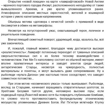
Открытие «новой локации» на карте «лавкрафтовской» Новой Англии
– мрачного портового городка Инсмут, расположенного неподалёку от также
вымышленного Аркхема, и уже кратко упоминавшегося ранее.
Атмосферное описание местных окрестностей, жителей и кошмарной
истории с умело нагнетаемым напряжением.
Обыгрыш мотива «договора с нечистой силой» с приманкой в виде
бессмертия в обмен на метаморфозы.
Несмотря на потусторонний ужас, охватывающий героя, логичное и
решительное поведение.
Впечатляющий сюжетный поворот, ударяющий, когда, казалось бы, всё
уже закончилось.
И, пожалуй, главный момент, благодаря чему достигается высокая
«реалистичность»: Лавкрафт потихоньку переходит от туманных описаний
сверхъестественных сил к их более тесному взаимодействию с
человечеством. Уже Ми-Го наполовину состоят из обычной материи, имеют
вполне прагматичные интересы и заводят агентов среди людей;
антарктические Старцы, несмотря на чужеродность, полностью
материальны и понятны, и могут вызывать даже сопереживание. Ну а
рыболюди «культа Дагона» уже настолько тесно соседствуют, что заводят
совместное потомство...
При этом мотив «космического ужаса» только выигрывает. Рыболюди,
вослед за Старцами, начинают взращивать отвратительных шогготов; за
Хребтами Безумия таятся другие, непомерно высокие горы; если
подводный город Йхантлей можно хотя бы повредить глубинными бомбами,
то сложно что-то противопоставить беспредельному хтоническому
могуществу упоминаемых Древних Богов. Йа! Пх’нглуи мглв’нафх Ктулху