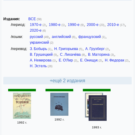
Издания:
ВСЕ
(58)
/период:
1970-е
,
1980-е
,
1990-е
,
2000-е
,
2010-е
,
(2)
(1)
(9)
(23)
(17)
2020-е
(6)
/языки:
русский
,
английский
,
французский
,
(49)
(6)
(1)
украинский
(2)
/перевод:
З. Бобырь
,
Н. Григорьева
,
А. Грузберг
,
(1)
(5)
(2)
В. Грушецкий
,
С. Лихачёва
,
В. Маторина
,
(5)
(8)
(3)
А. Немирова
,
Е. О'Лир
,
Е. Онищук
,
Н. Федорак
,
(1)
(2)
(2)
(2)
Н. Эстель
(26)
+ещё 2 издания
1992 г.
1992 г.
1993 г.