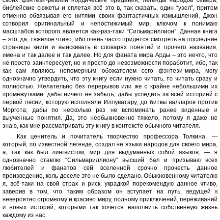
своих фэнтези-реалий нордические предания, легенды народов севера,
библейские сюжеты и сплетая всё это в, так сказать, один “узел”, притом
отменно обвязывая его нитями своих фантастичных измышлений, Джон
сотворил оригинальный и непостижимый мир, ключом к понимаю
масштабов которого является как-раз-таки “Сильмариллион”. Данная книга
– это, да, тяжелое чтиво, ибо очень часто придётся смотреть на последние
страницы книги и выискивать в словарях понятий и прочего названия,
имена и так далее и так далее. Но для фаната мира Арды – это нечто, что
не просто заинтересует, но и просто до невозможности поработит, ибо, так
как сам являюсь непомерным обожателем сего фэнтези-мира, могу
однозначно утвердить, что эту книгу если нужно читать, то читать сразу и
полностью. Желательно без перерывов или же с крайне небольшими их
промежутками: дабы ничего не забыть; дабы уследить за всей историей с
первой песни, которую исполняли Иллуватару, до битвы валларов против
Моргота; дабы по несколько раз не вспоминать ранее виденные и
выученные понятия. Да, это необыкновенно тяжело, потому я даже не
знаю, как мне рассматривать эту книгу в контексте обычного читателя.
Как ценитель и почитатель творчество профессора Толкина, —
который, по известной легенде, создал не языки народов для своего мира,
а, так как был лингвистом, мир для выдуманных собой языков, — я
однозначно ставлю “Сильмариллиону” высший бал и призываю всех
любителей и фанатов сей вселенной срочно прочесть данное
произведение, коль доселе это не было сделано. Обыкновенному читателю
я, всё-таки на свой страх и риск, украдкой порекомендую данное чтиво,
заверив в том, что таким образом он вступает на путь, ведущей к
невероятно огромному и красиво миру, полному приключений, переживаний
и новых историй, которыми так хочется наполнить собственную жизнь
каждому из нас.