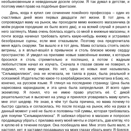
необыкновенным и невиданным доселе опусом. Я так думал в детстве, и
поэтому имел право на подобные фантазии.
День, когда я купил сие сочинение покойного профессора – один из
счастливых дней моих первых двадцати лет жизни. В тот день я
сопровождал маму на рынок, мы проходили мимо книжного магазинчика (в
моём родном городишке их было всего два), и на всякий случай я решил в
него заглянуть. Мама очень боялась ходить со мной в книжные магазины, я
почти всегда начинал требовать купить какую-нибудь книжку и устраивал
безобразные сцены, если мне отказывали. Поэтому она предпочитала
меня ждать снаружи. Так вышло и в тот день. Мама осталась стоять около
витрины, а я вплыл-вошёл в привычное и столь близкое моему сердцу
пространство. И увидел на прилавке новые завезённые книжки, к которым
бросился я столь стремительно и поспешно, а потом с жадным
любопытством начал их изучать. Сначала я глазам своим не поверил, я
подумал, что вижу мираж. Но нет, одна из новых книг называлась
“Сильмариллион”, она не исчезала, не таяла в руках, была реальной и
осязаемой. Издательство какое-то азербайджанское, напечатана в Баку, но,
конечно, на русском языке. Я глянул на последнюю страницу. Цена была
нарисована карандашом, и эта цена была запредельная. И всего один
экземпляр. Я понял, что не имею право упустить её. С дикой
решительностью я выскочил на улицу и принялся уговаривать маму купить
мне этот шедевр. Не знаю, в чём тут была причина, но мама почему-то
быстро сдалась и согласилась. Но после похода на рынок, ибо на руках в
данный момент у неё не было и половины той суммы, которая требовалась
для покупки “Сильмариллиона”. Я забежал обратно в магазин и попросил
продавщицу убрать с прилавка книгу моей мечты и спрятать, дав клятву, что
я куплю её в течение полдня. Она пообещала мне. Мне этого было мало, я
настоял, нет, я заставил продавщицу на моих глазах убрать книгу. Я боялся,