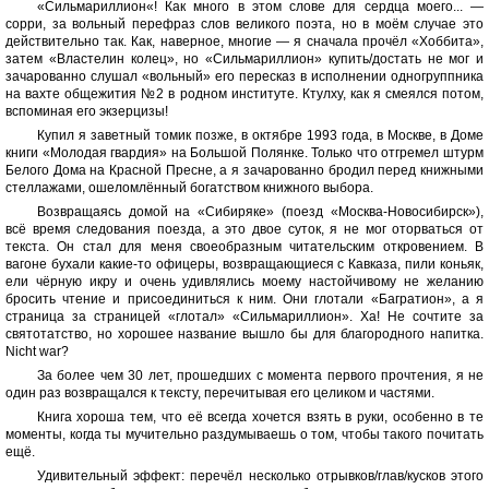
«Сильмариллион«! Как много в этом слове для сердца моего... —
сорри, за вольный перефраз слов великого поэта, но в моём случае это
действительно так. Как, наверное, многие — я сначала прочёл «Хоббита»,
затем «Властелин колец», но «Сильмариллион» купить/достать не мог и
зачарованно слушал «вольный» его пересказ в исполнении одногруппника
на вахте общежития №2 в родном институте. Ктулху, как я смеялся потом,
вспоминая его экзерцизы!
Купил я заветный томик позже, в октябре 1993 года, в Москве, в Доме
книги «Молодая гвардия» на Большой Полянке. Только что отгремел штурм
Белого Дома на Красной Пресне, а я зачарованно бродил перед книжными
стеллажами, ошеломлённый богатством книжного выбора.
Возвращаясь домой на «Сибиряке» (поезд «Москва-Новосибирск»),
всё время следования поезда, а это двое суток, я не мог оторваться от
текста. Он стал для меня своеобразным читательским откровением. В
вагоне бухали какие-то офицеры, возвращающиеся с Кавказа, пили коньяк,
ели чёрную икру и очень удивлялись моему настойчивому не желанию
бросить чтение и присоединиться к ним. Они глотали «Багратион», а я
страница за страницей «глотал» «Сильмариллион». Ха! Не сочтите за
святотатство, но хорошее название вышло бы для благородного напитка.
Nicht war?
За более чем 30 лет, прошедших с момента первого прочтения, я не
один раз возвращался к тексту, перечитывая его целиком и частями.
Книга хороша тем, что её всегда хочется взять в руки, особенно в те
моменты, когда ты мучительно раздумываешь о том, чтобы такого почитать
ещё.
Удивительный эффект: перечёл несколько отрывков/глав/кусков этого