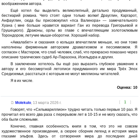
воображением автора.
Ещё хотел бы выделить великолепный, детально продуманный,
бестиарий романа. Чего стоят одни только волки! Драуглин, Каргарот,
Анфауглин, сюда бы присовокупил «пса Валинора» — замечательного
Хуана ( мне больше нравится вариант Ган из перевода Григорьевой и
Грушецкого). Драконы, орлы во главе с впечатляющим золотоклювым
Торондором, летучие мыши-оборотни. Хороший набор.
«Аккалабет» и сказания о кольцах впечатлили меньше, но они тоже
наполнены фирменным авторским драматизмом и пессимизмом. Я
согласен с Мастером, что слаб человек, слаб, что прекрасно показано через
описание трагических судеб Ар-Паразона, Исильдура и других.
В заключении хотелось бы ещё раз выразить глубокое уважение к
автору и его бессмертной летописи придуманного им мира Трёх Эпох
Средиземья, расстаться с которым не могут миллионы читателей.
Я в их числе.
Оценка:
10
[
1
]
Molekulo
,
13 марта 2026 г.
Говорят, что «Сильмариллион» трудно читать только первые 10 раз. Я
прочитал его всего два раза с перерывом лет в 10-15 и не могу сказать, что
оба были сложными.
Конечно, главная особенность книги в том, что это не совсем
художественное произведение, а скорее сборник легенд и история мира
глазами эльфов. Здесь от сотворения мира до последних дней