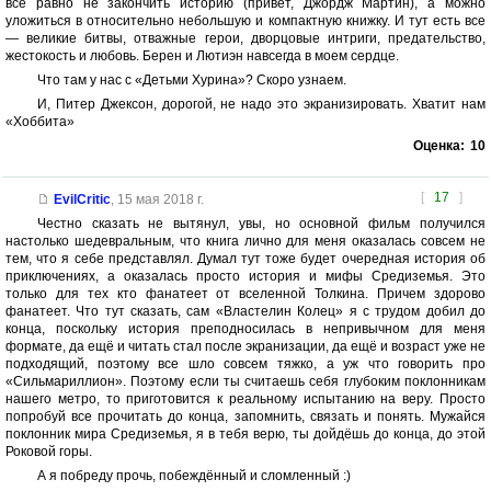
все равно не закончить историю (привет, Джордж Мартин), а можно
уложиться в относительно небольшую и компактную книжку. И тут есть все
— великие битвы, отважные герои, дворцовые интриги, предательство,
жестокость и любовь. Берен и Лютиэн навсегда в моем сердце.
Что там у нас с «Детьми Хурина»? Скоро узнаем.
И, Питер Джексон, дорогой, не надо это экранизировать. Хватит нам
«Хоббита»
Оценка:
10
[
17
]
EvilCritic
,
15 мая 2018 г.
Честно сказать не вытянул, увы, но основной фильм получился
настолько шедевральным, что книга лично для меня оказалась совсем не
тем, что я себе представлял. Думал тут тоже будет очередная история об
приключениях, а оказалась просто история и мифы Средиземья. Это
только для тех кто фанатеет от вселенной Толкина. Причем здорово
фанатеет. Что тут сказать, сам «Властелин Колец» я с трудом добил до
конца, поскольку история преподносилась в непривычном для меня
формате, да ещё и читать стал после экранизации, да ещё и возраст уже не
подходящий, поэтому все шло совсем тяжко, а уж что говорить про
«Сильмариллион». Поэтому если ты считаешь себя глубоким поклонникам
нашего метро, то приготовится к реальному испытанию на веру. Просто
попробуй все прочитать до конца, запомнить, связать и понять. Мужайся
поклонник мира Средиземья, я в тебя верю, ты дойдёшь до конца, до этой
Роковой горы.
А я побреду прочь, побеждённый и сломленный :)