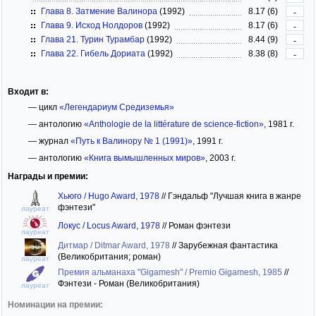
Глава 8. Затмение Валинора
(1992)
8.17 (6)
-
Глава 9. Исход Нолдоров
(1992)
8.17 (6)
-
Глава 21. Турин Турамбар
(1992)
8.44 (9)
-
Глава 22. Гибель Дориата
(1992)
8.38 (8)
-
Входит в:
— цикл
«Легендариум Средиземья»
— антологию
«Anthologie de la littérature de science-fiction»
, 1981 г.
— журнал
«Путь к Валинору № 1 (1991)»
, 1991 г.
— антологию
«Книга вымышленных миров»
, 2003 г.
Награды и премии:
Хьюго / Hugo Award, 1978
//
Гэндальф "Лучшая книга в жанре
фэнтези"
лауреат
Локус / Locus Award, 1978
//
Роман фэнтези
лауреат
Дитмар / Ditmar Award, 1978
//
Зарубежная фантастика
(Великобритания; роман)
лауреат
Премия альманаха "Gigamesh" / Premio Gigamesh, 1985
//
Фэнтези - Роман (Великобритания)
лауреат
Номинации на премии: