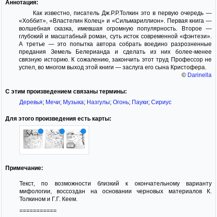
Аннотация:
Как известно, писатель Дж.Р.Р.Толкин это в первую очередь —
«Хоббит», «Властелин Колец» и «Сильмариллион». Первая книга —
волшебная сказка, имевшая огромную популярность. Второе —
глубокий и масштабный роман, суть исток современной «фэнтези».
А третье — это попытка автора собрать воедино разрозненные
предания Земель Белерианда и сделать из них более-менее
связную историю. К сожалению, закончить этот труд Профессор не
успел, во многом выход этой книги — заслуга его сына Кристофера.
©
Darinella
С этим произведением связаны термины:
Деревья
;
Мечи
;
Музыка
;
Назгулы
;
Огонь
;
Пауки
;
Сириус
Для этого произведения есть карты:
Примечание:
Текст, по возможности близкий к окончательному варианту
мифологии, воссоздан на основании черновых материалов К.
Толкином и Г.Г. Кеем.
===========