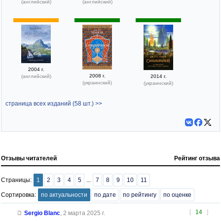
(английский)
(английский)
2004 г.
2008 г.
(английский)
2014 г.
(украинский)
(украинский)
страница всех изданий (58 шт.) >>
Отзывы читателей
Рейтинг отзыва
Страницы:
1
2
3
4
5
...
7
8
9
10
11
Сортировка:
по актуальности
по дате
по рейтингу
по оценке
[
14
]
Sergio Blanc
,
2 марта 2025 г.