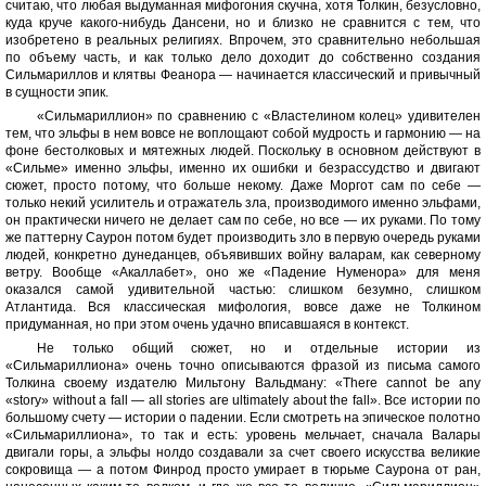
считаю, что любая выдуманная мифогония скучна, хотя Толкин, безусловно,
куда круче какого-нибудь Дансени, но и близко не сравнится с тем, что
изобретено в реальных религиях. Впрочем, это сравнительно небольшая
по объему часть, и как только дело доходит до собственно создания
Сильмариллов и клятвы Феанора — начинается классический и привычный
в сущности эпик.
«Сильмариллион» по сравнению с «Властелином колец» удивителен
тем, что эльфы в нем вовсе не воплощают собой мудрость и гармонию — на
фоне бестолковых и мятежных людей. Поскольку в основном действуют в
«Сильме» именно эльфы, именно их ошибки и безрассудство и двигают
сюжет, просто потому, что больше некому. Даже Моргот сам по себе —
только некий усилитель и отражатель зла, производимого именно эльфами,
он практически ничего не делает сам по себе, но все — их руками. По тому
же паттерну Саурон потом будет производить зло в первую очередь руками
людей, конкретно дунеданцев, объявивших войну валарам, как северному
ветру. Вообще «Акаллабет», оно же «Падение Нуменора» для меня
оказался самой удивительной частью: слишком безумно, слишком
Атлантида. Вся классическая мифология, вовсе даже не Толкином
придуманная, но при этом очень удачно вписавшаяся в контекст.
Не только общий сюжет, но и отдельные истории из
«Сильмариллиона» очень точно описываются фразой из письма самого
Толкина своему издателю Мильтону Вальдману: «There cannot be any
«story» without a fall — all stories are ultimately about the fall». Все истории по
большому счету — истории о падении. Если смотреть на эпическое полотно
«Сильмариллиона», то так и есть: уровень мельчает, сначала Валары
двигали горы, а эльфы нолдо создавали за счет своего искусства великие
сокровища — а потом Финрод просто умирает в тюрьме Саурона от ран,