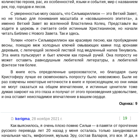
количество героев, рас, их особенностей, языки и события, мир с названием
рек, гор, городов и лесов.
С уверенностью могу сказать, что Сильмариллион — это Ветхий Завет,
но не только для понимания масштаба и «возвышенного эпитета», а
именно Ветхий Завет во вселенной Властелина Колец. Представьте вы
ходите в церковь и считаете себя истинным Христианином, но начали
читать Библию с Нового Завета. Так и здесь.
Толкин «поет» Сильмариллион как красивую песню, как пробуждение
весны, поющую меж холодных ключей омывающих камни под кронами
деревьев, с лепечущей зеленой листвой под медленный напев Тинувиэль.
Эта книга пульсирует и бьет ключом как горный ручей. Она попросту не
может оставить равнодушным любителей литературы, а любителей
фэнтези тем более.
В книге есть определенные шероховатости, но благодаря сыну
Кристоферу лучше ее скомпоновать попросту было невозможно. Были не
раз озвучены некоторые неточности в книге и происходящем, но они никак
не могут сказаться на общем впечатлении, и истинные ценители тоже
думаю закроют на это глаза и получат от этого произведения удовольствие,
и она оставит неисгладимое впечатление в вашем сердце.
Оценка:
9
[
19
]
kerigma
,
28 ноября 2021 г.
Как выяснилось, я очень плохо помню Сильм — в памяти от прочтение
русского перевода лет 20 назад у меня осталась только занудноватая
начальная часть, мифогония, музыка Эру, состав Валаров, это все. И да, я