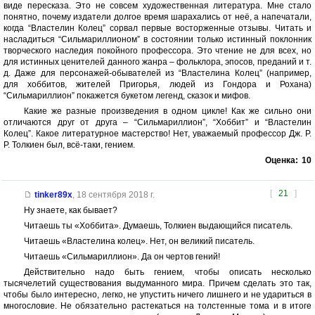
виде пересказа. Это не совсем художественная литература. Мне стало
понятно, почему издатели долгое время шарахались от неё, а напечатали,
когда “Властелин Колец” сорвал первые восторженные отзывы. Читать и
насладиться “Сильмариллионом” в состоянии только истинный поклонник
творческого наследия покойного профессора. Это чтение не для всех, но
для истинных ценителей данного жанра – фольклора, эпосов, преданий и т.
д. Даже для персонажей-обывателей из “Властелина Колец” (например,
для хоббитов, жителей Пригорья, людей из Гондора и Рохана)
“Сильмариллион” покажется букетом легенд, сказок и мифов.
Какие же разные произведения в одном цикле! Как же сильно они
отличаются друг от друга – “Сильмариллион”, “Хоббит” и “Властелин
Колец”. Какое литературное мастерство! Нет, уважаемый профессор Дж. Р.
Р. Толкиен был, всё-таки, гением.
Оценка:
10
[
21
]
tinker89x
,
18 сентября 2018 г.
Ну знаете, как бывает?
Читаешь ты «Хоббита». Думаешь, Толкиен выдающийся писатель.
Читаешь «Властелина колец». Нет, он великий писатель.
Читаешь «Сильмариллион». Да он чертов гений!
Действительно надо быть гением, чтобы описать несколько
тысячелетий существования выдуманного мира. Причем сделать это так,
чтобы было интересно, легко, не упустить ничего лишнего и не удариться в
многословие. Не обязательно растекаться на толстенные тома и в итоге