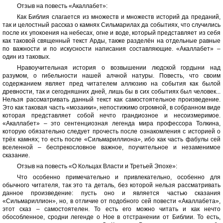
Отзыв на повесть «Акаллабет»:
Как Библия слагается из множеств и множеств историй да преданий,
так и целостный рассказ о камнях Сильмарилах да событиях, что случились
после их упокоения на небесах, огне и воде, который представляет из себя
как таковой священный текст Арды, также разделён на отдельные равные
по важности и по искусности написания составляющие. «Акаллабет» –
один из таковых.
Нравоучительная история о возвышении людской гордыни над
разумом, о гибельности нашей алчной натуры. Повесть, что своим
содержанием являет пред читателем аллюзию на события как былой
древности, так и сегодняшних дней, лишь бы в сих событиях был человек...
Нельзя рассматривать данный текст как самостоятельное произведение.
Это как таковая часть «мозаики», непостижимо огромной, в собранном виде
которая представляет собой нечто грандиозное и несоизмеримое.
«Акаллабет» – это сентенциозная легенда мира профессора Толкина,
которую обязательно следует прочесть после ознакомления с историей о
трёх камнях; то есть после «Сильмариллиона», ибо как часть фабулы сей
вселенной – беспрекословное важное, поучительное и незаменимое
сказание.
Отзыв на повесть «О Кольцах Власти и Третьей Эпохе»:
Что особенно примечательно и привлекательно, особенно для
обычного читателя, так это та деталь, без которой нельзя рассматривать
данное произведение: пусть оно и является частью сказания
«Сильмариллион», но, в отличие от подобного сей повести «Акаллабета»,
этот сказ – самостоятелен. То есть его можно читать и как нечто
обособленное, сродни легенде о Ное в отстранении от Библии. То есть,