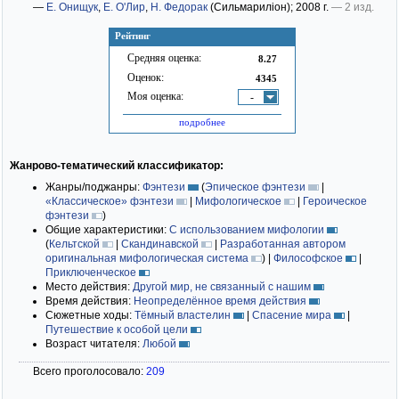
—
Е. Онищук
,
Е. О'Лир
,
Н. Федорак
(Сильмариліон)
; 2008 г.
— 2 изд.
Рейтинг
Средняя оценка:
8.27
Оценок:
4345
Моя оценка:
-
подробнее
Жанрово-тематический классификатор:
Жанры/поджанры:
Фэнтези
(
Эпическое фэнтези
|
«Классическое» фэнтези
|
Мифологическое
|
Героическое
фэнтези
)
Общие характеристики:
С использованием мифологии
(
Кельтской
|
Скандинавской
|
Разработанная автором
оригинальная мифологическая система
)
|
Философское
|
Приключенческое
Место действия:
Другой мир, не связанный с нашим
Время действия:
Неопределённое время действия
Сюжетные ходы:
Тёмный властелин
|
Спасение мира
|
Путешествие к особой цели
Возраст читателя:
Любой
Всего проголосовало:
209