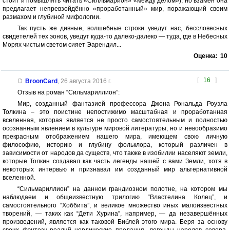
стоит и помышлять читать «Силльмарион» «между делом»), но взамен она
предлагает непревзойдённо «проработанный» мир, поражающий своим
размахом и глубиной мифологии.
Так пусть же дивные, волшебные строки уведут нас, бессловесных
свидетелей тех эонов, уведут куда-то далеко-далеко — туда, где в Небесных
Морях чистым светом сияет Эарендил...
Оценка:
10
[
16
]
BroonCard
,
26 августа 2016 г.
Отзыв на роман “Сильмариллион”:
Мир, созданный фантазией профессора Джона Рональда Роуэла
Толкина – это поистине непостижимо масштабная и проработанная
вселенная, которая является не просто самостоятельным и полностью
осознанным явлением в культуре мировой литературы, но и невообразимо
прекрасным отображением нашего мира, имеющем свою личную
философию, историю и глубину фольклора, который различен в
зависимости от народов да существ, что также в изобилии населяют земли,
которые Толкин создавал как часть легенды нашей с вами Земли, хотя в
некоторых интервью и признавал им созданный мир альтернативной
вселенной.
“Сильмариллион” на данном грандиозном полотне, на котором мы
наблюдаем и общеизвестную трилогию “Властелина Колец”, и
самостоятельного “Хоббита”, и великое множество иных малоизвестных
творений, — таких как “Дети Хурина”, например, — да незавершённых
произведений, является как таковой Библей этого мира. Беря за основу