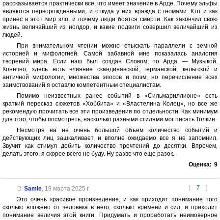
рассказывается практически все, что имеет значение в Арде. Почему эльфы
являются перворожденными, и откуда у них вражда с гномами. Кто и как
принес в этот мир зло, и почему люди боятся смерти. Как закончил свою
жизнь величайший из нолдор, и какие подвиги совершил величайший из
людей.
При внимательном чтении можно отыскать параллели с земной
историей и мифологией. Самой забавной мне показалась аналогия
творений мира. Если наш был создан Словом, то Арда — Музыкой.
Конечно, здесь есть влияние скандинавской, германской, кельтской и
античной мифологии, множества эпосов и поэм, но перечисление всех
заимствований я оставлю компетентным специалистам.
Помимо неизвестных ранее событий в «Сильмариллионе» есть
краткий пересказ сюжетов «Хоббита» и «Властелина Колец», но все же
рекомендую прочитать все эти произведения по отдельности. Как минимум
для того, чтобы посмотреть, насколько разными стилями мог писать Толкин.
Несмотря на не очень большой объем количество событий и
действующих лиц зашкаливает, и вполне ожидаемо все я не запомнил.
Звучит как стимул добить количество прочтений до десятки. Впрочем,
делать этого, я скорее всего не буду. Ну разве что еще разок.
Оценка:
9
[
7
]
Samle
,
19 марта 2025 г.
Это очень красивое произведение, и как приходит понимание того
сколько вложено от человека в него, сколько времени и сил, и приходит
понимание величия этой книги. Придумать и проработать неимоверное