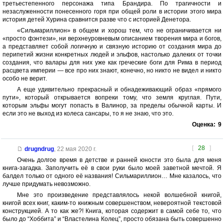
третьестепенного персонажа типа Брандира. По трагичности и
незаслуженности понесенного горя при общей роли в истории этого мира
история детей Хурина сравнится разве что с историей Денетора.
«Сильмариллион» в общем и хорош тем, что не ограничивается ни
«просто фэнтези», ни верхнеуровневым описанием творения мира и богов,
а представляет собой логичную и связную историю от создания мира до
перипетий жизни конкретных людей и эльфов, настолько далеких от точки
создания, что валары для них уже как греческие боги для Рима в период
расцвета империи — все про них знают, конечно, но никто не видел и никто
особо не верит.
А еще удивительно прекрасный и обнадеживающий образ «прямого
пути», который открывается вопреки тому, что земля круглая. Пути,
которым эльфы могут попасть в Валинор, за пределы обычной карты. И
если это не выход из колеса сансары, то я не знаю, что это.
Оценка:
9
[
28
]
drugndrug
,
22 мая 2020 г.
Очень долгое время в детстве и ранней юности это была для меня
книга-загадка. Заполучить её в свои руки было моей заветной мечтой. Я
балдел только от одного её названия! Сильмариллион… Мне казалось, что
лучше придумать невозможно.
Мне это произведение представлялось некой волшебной книгой,
книгой всех книг, каким-то книжным совершенством, невероятной текстовой
конструкцией. А то как же?! Книга, которая содержит в самой себе то, что
было до “Хоббита” и “Властелина Колец”, просто обязана быть совершенно