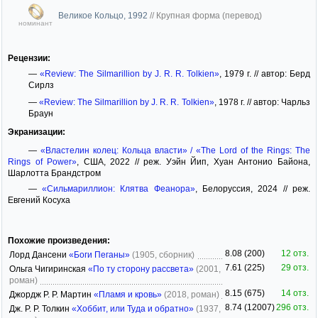
Великое Кольцо, 1992
//
Крупная форма (перевод)
номинант
Рецензии:
—
«Review: The Silmarillion by J. R. R. Tolkien»
, 1979 г. // автор: Берд
Сирлз
—
«Review: The Silmarillion by J. R. R. Tolkien»
, 1978 г. // автор: Чарльз
Браун
Экранизации:
—
«Властелин колец: Кольца власти» / «The Lord of the Rings: The
Rings of Power»
, США, 2022 // реж. Уэйн Йип, Хуан Антонио Байона,
Шарлотта Брандстром
—
«Сильмариллион: Клятва Феанора»
, Белоруссия, 2024 // реж.
Евгений Косуха
Похожие произведения:
8.08 (200)
12 отз.
Лорд Дансени
«Боги Пеганы»
(1905, сборник)
7.61 (225)
29 отз.
Ольга Чигиринская
«По ту сторону рассвета»
(2001,
роман)
8.15 (675)
14 отз.
Джордж Р. Р. Мартин
«Пламя и кровь»
(2018, роман)
8.74 (12007)
296 отз.
Дж. Р. Р. Толкин
«Хоббит, или Туда и обратно»
(1937,