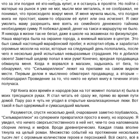
что за эти полдня её кто-нибудь купит, и я останусь в пролёте. Но пойти с
матерью на рынок я уже не мог, мысли мои метались, я не соображал, не
понимал, что происходило вокруг меня. И меня мучила мысль, что полдня
книга не простоит, каким-то образом её купят или она исчезнет. Я смог
умолить маму разрешить мне взять из семейного денежного тайника
необходимую сумму. Я побежал домой, денег на такси и маршрутку не было.
Я никогда в жизни так не бегал, даже в школе на экзаменах по физкультуре.
Наша квартира была на окраине города, а книжный магазин в центре. Это
был самый настоящий марафонский пробег, я испортил обувь и заработал
огромные мозоли на ногах, которые на следующий день полопались, после
чего я несколько дней испытывал невыразимые страдания. Но я добился
своего! Заветный шедевр попал в мои руки! Конечно, вредная продавщица
обманула меня. Когда я ворвался в магазин, задыхаясь от бега, то
обнаружил, что “Сильмариллион” лежит на прилавке на самом видном
месте. Первым делом я мысленно обматерил продавщицу, а вторым –
поблагодарил Провидение за то, что никто не купил книгу в течении этого
получаса.
Уф! Книга всех времён и народов (как на тот момент полагал я) была в
моих трясущихся руках. Я стал читать её сразу же, прямо во время пути
домой. Пару раз я чуть не угодил в открытые канализационные люки. Вот
такой я был одержимый и сумасшедший мальчик.
Разумеется, спустя несколько дней, очарования заметно поубавилось,
“Сильмариллион” из суперкниги превратился просто в книгу, но хорошую. Я
увидел, что ничего сверхъестественного в ней нет, чем-то она напоминала
сборник легенд и мифов. Вроде древнегреческих. Каждая глава вполне
тянула на целый роман. Множество событий на протяжении нескольких
тысяч лет с огромным количеством героев и персонажей. Всё сжато, всё в