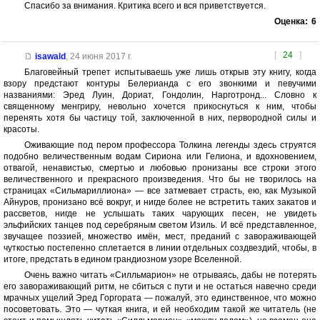
Спасибо за внимания. Критика всего и вся приветствуется.
Оценка:
6
[
24
]
isawald
,
24 июня 2017 г.
Благовейный трепет испытываешь уже лишь открыв эту книгу, когда
взору предстают контуры Белерианда с его звонкими и певучими
названиями: Эред Луин, Дориат, Гондолин, Нарготронд... Словно к
священному менгриру, невольно хочется прикоснуться к ним, чтобы
перенять хотя бы частицу той, заключенной в них, первородной силы и
красоты.
Оживающие под пером профессора Толкина легенды здесь струятся
подобно величественным водам Сириона или Гелиона, и вдохновением,
отвагой, ненавистью, смертью и любовью пронизаны все строки этого
величественного и прекрасного произведения. Что бы не творилось на
страницах «Сильмариллиона» — все затмевает страсть, ею, как Музыкой
Айнуров, пронизано всё вокруг, и нигде более не встретить таких закатов и
рассветов, нигде не услышать таких чарующих песен, не увидеть
эльфийских танцев под серебряным светом Изиль. И всё представленное,
звучащее поэзией, множество имён, мест, преданий с завораживающей
чуткостью постепенно сплетается в линии отдельных создвездий, чтобы, в
итоге, предстать в едином грандиозном узоре Вселенной.
Очень важно читать «Силльмарион» не отрываясь, дабы не потерять
его завораживающий ритм, не сбиться с пути и не остаться навечно среди
мрачных ущелий Эред Горгората — пожалуй, это единственное, что можно
посоветовать. Это — чуткая книга, и ей необходим такой же читатель (не