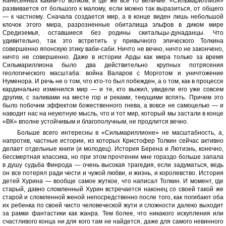
нанесенных каким-то волком, и где же все то величие. «Сильмариллион»
развивается от большого к малому, если можно так выразиться, от общего
— к частному. Сначала создается мир, а в конце виден лишь небольшой
клочок этого мира, разрозненные обиталища эльфов в диком мире
Средиземья, оставшиеся без родины скитальцы-дунаданцы. Что
удивительно, так это встретить у привычного эпического Толкина
совершенно японскую этику ваби-саби. Ничто не вечно, ничто не закончено,
ничто не совершенно. Даже в истории Арды как мира только за время
Сильмариллиона было два действительно крупных потрясения
геологического масштаба: война Валаров с Морготом и уничтожение
Нуменора. И речь не о том, что кто-то был побежден, а о том, как в процессе
кардинально изменился мир — и те, кто выжил, увидели его уже совсем
другим, с заливами на месте гор и реками, текущими вспять. Причем это
было побочнм эффектом божественного гнева, а вовсе не самоцелью — и
наводит нас на неуютную мысль, что и тот мир, который мы застали в конце
«ВК» вполне устойчивым и благополучным, не продлится вечно.
Больше всего интересны в «Сильмариллионе» не масштабность, а,
напротив, частные истории, из которых Кристофер Толкин сейчас активно
делает отдельные книги (и молодец). История Берена и Лютиэнь, конечно,
бессмертная классика, но при этом прочтении мне гораздо больше запала
в душу судьба Финрода — очень высокая трагедия, если задуматься, ведь
он все потерял ради чести и чужой любви, и жизнь, и королевство. История
детей Хурина — вообще самое жуткое, что написал Толкин. И момент, где
старый, давно сломленный Хурин встречается наконец со своей такой же
старой и сломленной женой непосредственно после того, как погибают оба
их ребенка по своей чисто человеческой жути и сложности далеко выходит
за рамки фантастики как жанра. Тем более, что никакого искупления или
счастливого конца ни для кого там не найдется, даже для самого невинного