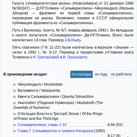
Газета «Университетская жизнь» (Новосибирск) от 31 декабря 1990
№58(347) — Д.Р.Р.Толкиен «Сильмариллион» Айнулиндалэ (Музыка
Айнуров) — фрагмент из первой главы «Сильмариллиона»,
переводчик не указан. Возможно, первая в СССР официальная
публикация фрагмента из «Сильмариллиона».
Путь к Валинору, газета, № 6/7, январь-февраль 1992 г. Во вкладыше
к газете печатался «Сильмариллион» Дж.Р.Р.Толкина. Всего было
напечатано 14 глав. Перевод
З.Бобырь.
Пять глав книги (7-9, 21-22) были напечатаны в журнале «Знание —
сила» в 1992 г., № 9-12. Перевод и предисловие («Главная книга
Толкиена»)
Н. Григорьевой
и
В. Грушецкого.
В произведение входит:
по порядку
по году
по рейтингу
Айнулиндалэ / Ainulindale
Валаквента / Valaquenta
Квента Сильмариллион / Quenta Silmarillion
Акаллабет (Падение Нуменора) / Akallabeth (The
Downfall of Numenor)
О Кольцах Власти и Третьей Эпохе / Of the Rings
of Power and the Third Age
Сильмариллион, главы 1-10
8.66 (55)
-
Глава 7. Сильмариллы и тревога Нолдоров
(1992)
8.17 (6)
-