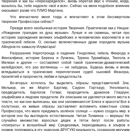
творения и как бы «перезарядился», вновь обретая вкус к чтению, когда,
казалось бы, тебе надоело «всё и вся». Сейчас на меня подобное влияние
оказывает разве что ПЛИО Мартина.
Что впечатлило меня тогда и впечатляет в этом бессмертном
творении Профессора сейчас?
Прежде всего необычная история Творения. Практически как у Ницше:
«Рождении трагедии из духа музыки». Лучше и не скажешь, читая про
историю зарождения великих эльфийских и человеческих королевств и их
трагической гибели. О, сколько величественных драм породила музыка
Айнуров по замыслу Илуватара!
Разрушение Нарготронда и падение Гондолина; гибель Финрода и
Фингалфина; истории Берена и Лучиэнь, Турина Турамбара, Тингола и
Мелиан и другие — составляют собой такой трагически-драматический
калейдоскоп, что раз взглянешь — не забудешь. Будешь вновь и вновь
вглядываться в трагические переплетения судеб сыновей Феанора,
проклятий и пророчеств, любви и предательств.
Во-вторых хотелось бы выделить образы представителей Зла.
Мелькор, он же Моргот Бауглир, Саурон Гортхаур, Унголианта,
предводитель барлогов Готмаг, прародитель драконов Глаурунг,
эльфийские и людские предатели. Их описанию не уделяется много места в
тексте, но как они выписаны, как они запоминаются! Блеск и красота! Все в
полутонах, их живые образы заставляют вспомнить известные слова
Профессора, что мало придумать зелёное солнце — нужно создать мир. в
котором оно бы выглядело естественным. Читая Толкиена — веришь! Не
случайно множество взрослых дядек и тёток бегут после работы
«поиграть» в волшебный мир Средиземья, переодевшись в эльфов и
гномов, погружаясь в эту чудесную ДРУГУЮ реальность, созданную могучим