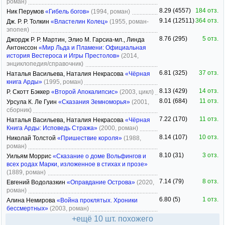
роман)
8.29 (4557)
184 отз.
Ник Перумов
«Гибель богов»
(1994, роман)
9.14 (12511)
364 отз.
Дж. Р. Р. Толкин
«Властелин Колец»
(1955, роман-
эпопея)
8.76 (295)
5 отз.
Джордж Р. Р. Мартин, Элио М. Гарсиа-мл., Линда
Антонссон
«Мир Льда и Пламени: Официальная
история Вестероса и Игры Престолов»
(2014,
энциклопедия/справочник)
6.81 (325)
37 отз.
Наталья Васильева, Наталия Некрасова
«Чёрная
книга Арды»
(1995, роман)
8.13 (429)
14 отз.
Р. Скотт Бэккер
«Второй Апокалипсис»
(2003, цикл)
8.01 (684)
11 отз.
Урсула К. Ле Гуин
«Сказания Земноморья»
(2001,
сборник)
7.22 (170)
11 отз.
Наталья Васильева, Наталия Некрасова
«Чёрная
Книга Арды: Исповедь Стража»
(2000, роман)
8.14 (107)
10 отз.
Николай Толстой
«Пришествие короля»
(1988,
роман)
8.10 (31)
3 отз.
Уильям Моррис
«Сказание о доме Вольфингов и
всех родах Марки, изложенное в стихах и прозе»
(1889, роман)
7.14 (79)
8 отз.
Евгений Водолазкин
«Оправдание Острова»
(2020,
роман)
6.80 (5)
1 отз.
Алина Немирова
«Война проклятых. Хроники
бессмертных»
(2003, роман)
+ещё 10 шт. похожего