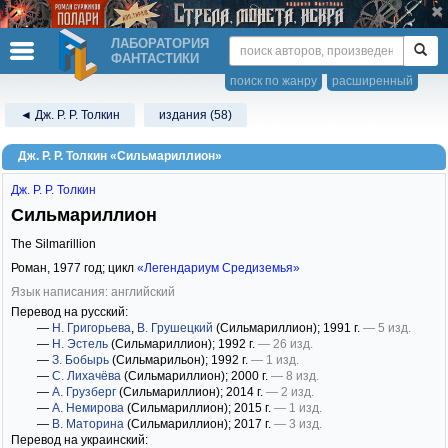
ЛАБОРАТОРИЯ
ФАНТАСТИКИ
поиск по жанру
расширенный
◄ Дж. Р. Р. Толкин
издания (58)
Дж. Р. Р. Толкин «Сильмариллион»
Дж. Р. Р. Толкин
Сильмариллион
The Silmarillion
Роман,
1977
год; цикл
«Легендариум Средиземья»
Язык написания: английский
Перевод на русский:
—
Н. Григорьева
,
В. Грушецкий
(Сильмариллион)
; 1991 г.
— 5 изд.
—
Н. Эстель
(Сильмариллион)
; 1992 г.
— 26 изд.
—
З. Бобырь
(Сильмарильон)
; 1992 г.
— 1 изд.
—
С. Лихачёва
(Сильмариллион)
; 2000 г.
— 8 изд.
—
А. Грузберг
(Сильмариллион)
; 2014 г.
— 2 изд.
—
А. Немирова
(Сильмариллион)
; 2015 г.
— 1 изд.
—
В. Маторина
(Сильмариллион)
; 2017 г.
— 3 изд.
Перевод на украинский: