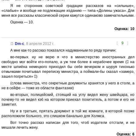
Я не сторонник советской градации рассказов на «сильные»,
«слабые» и вообще не подлежащие изданию — типа «Долины ужаса». Для
меня все рассказы классической серии кажутся одинаково замечательными.
Оценка — 10.
Оценка:
10
[
9
]
Dm-c
,
8 апреля 2012 г.
А мне как-то рассказ показался надуманным по ряду причин:
во-первых. ну не верю я что в министерство иностранных дел
свободно мог войти кто-попало, а уж тем более в нерабочее время ( на
месте шпиёна немецкого приходил бы себе вечерком и шуруя тихонько
отмычками почитывал переписку министра, а поймали-бы сказал «замерз,
зашел погреться» )
(слова министра, что секретные документы хранятся у него в столе, а
не в сейфе — тоже из области фантазии)
во-вторых, полицейский, стоящий на углу видел жену швейцара, но
почему-то не видел кэб на котором приехал похититель, а потом и его не
заметил.
Ну и в третьих, прятать документ в той же комнате, в которой позже
расположили больного, это слишком банально для Холмса.
Вот точно рассказ написан для того, чтоб издатели отстали, и не
мешали лечить жену.
Оценка:
6