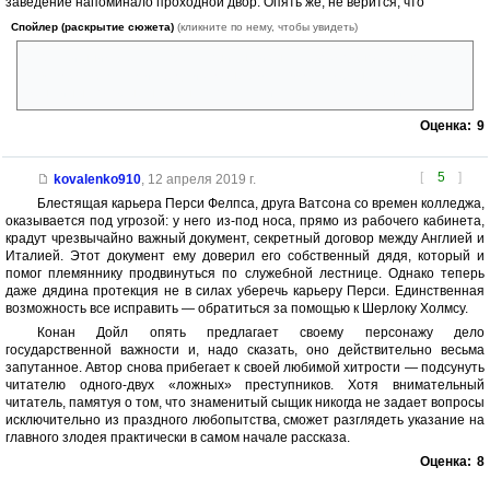
заведение напоминало проходной двор. Опять же, не верится, что
Спойлер (раскрытие сюжета)
(кликните по нему, чтобы увидеть)
за 2 с лишним месяца преступник не изыскал возможности снова
завладеть бумагами. Ведь их же не рота солдат охраняла, а две
женщины, которые наверняка отлучались время от времени.
Оценка:
9
[
5
]
kovalenko910
,
12 апреля 2019 г.
Блестящая карьера Перси Фелпса, друга Ватсона со времен колледжа,
оказывается под угрозой: у него из-под носа, прямо из рабочего кабинета,
крадут чрезвычайно важный документ, секретный договор между Англией и
Италией. Этот документ ему доверил его собственный дядя, который и
помог племяннику продвинуться по служебной лестнице. Однако теперь
даже дядина протекция не в силах уберечь карьеру Перси. Единственная
возможность все исправить — обратиться за помощью к Шерлоку Холмсу.
Конан Дойл опять предлагает своему персонажу дело
государственной важности и, надо сказать, оно действительно весьма
запутанное. Автор снова прибегает к своей любимой хитрости — подсунуть
читателю одного-двух «ложных» преступников. Хотя внимательный
читатель, памятуя о том, что знаменитый сыщик никогда не задает вопросы
исключительно из праздного любопытства, сможет разглядеть указание на
главного злодея практически в самом начале рассказа.
Оценка:
8