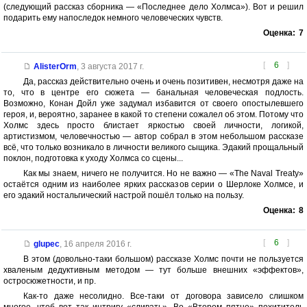
(следующий рассказ сборника — «Последнее дело Холмса»). Вот и решил
подарить ему напоследок немного человеческих чувств.
Оценка:
7
[
6
]
AlisterOrm
,
3 августа 2017 г.
Да, рассказ действительно очень и очень позитивен, несмотря даже на
то, что в центре его сюжета — банальная человеческая подлость.
Возможно, Конан Дойл уже задумал избавится от своего опостылевшего
героя, и, вероятно, заранее в какой то степени сожалел об этом. Потому что
Холмс здесь просто блистает яркостью своей личности, логикой,
артистизмом, человечностью — автор собрал в этом небольшом рассказе
всё, что только возникало в личности великого сыщика. Эдакий прощальный
поклон, подготовка к уходу Холмса со сцены...
Как мы знаем, ничего не получится. Но не важно — «The Naval Treaty»
остаётся одним из наиболее ярких рассказов серии о Шерлоке Холмсе, и
его эдакий ностальгический настрой пошёл только на пользу.
Оценка:
8
[
6
]
glupec
,
16 апреля 2016 г.
В этом (довольно-таки большом) рассказе Холмс почти не пользуется
хваленым дедуктивным методом — тут больше внешних «эффектов»,
остросюжетности, и пр.
Как-то даже несолидно. Все-таки от договора зависело слишком