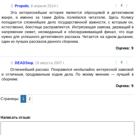
[
4
]
Propolis
,
8 апреля 2014 г.
Эта интереснейшая история является оброзцовой в детективном
жанре, и именно за такие Дойль полюбился читателю. Здесь Холмсу
попадается сложнейшее дело государственной важности, с которым он,
естественно, блестяще расправляется. Интригующая завязка, держащий в
напряжении сюжет, неожиданный и обескураживающий финал, что еще
нужно для успешного детективного рассказа. Читается на одном дыхании,
один из лучших рассказов данного сборника.
Оценка:
9
[
4
]
DEADStop
,
19 августа 2007 г.
Отличнейший рассказ. Понравился необычайно интересной завязкой
и отличным, продуманным ходом дела. По моему мнению — лучший в
сборнике.
Оценка:
9
Страницы:
1
2
Написать отзыв: