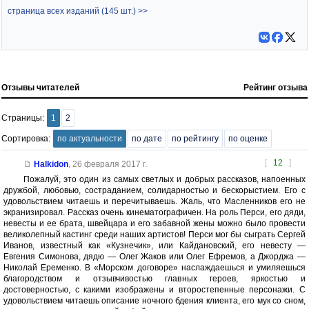
страница всех изданий (145 шт.) >>
Отзывы читателей
Рейтинг отзыва
Страницы:
1
2
Сортировка:
по актуальности
по дате
по рейтингу
по оценке
[
12
]
Halkidon
,
26 февраля 2017 г.
Пожалуй, это один из самых светлых и добрых рассказов, напоенных
дружбой, любовью, состраданием, солидарностью и бескорыстием. Его с
удовольствием читаешь и перечитываешь. Жаль, что Масленников его не
экранизировал. Рассказ очень кинематографичен. На роль Перси, его дяди,
невесты и ее брата, швейцара и его забавной жены можно было провести
великолепный кастинг среди наших артистов! Перси мог бы сыграть Сергей
Иванов, известный как «Кузнечик», или Кайдановский, его невесту —
Евгения Симонова, дядю — Олег Жаков или Олег Ефремов, а Джорджа —
Николай Еременко. В «Морском договоре» наслаждаешься и умиляешься
благородством и отзывчивостью главных героев, яркостью и
достоверностью, с какими изображены и второстепенные персонажи. С
удовольствием читаешь описание ночного бдения клиента, его мук со сном,