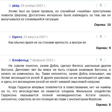
[
5
]
pkkp
,
28 ноября 2007 г.
Холмс был на грани провала, но случайная «ошибка» преступника
помогла Шерлоку. Достаточно интересно было наблюдать за тем, как он
выпутывался из сложившейся ситуации.
Оценка:
10
[
5
]
Egorro
,
23 августа 2007 г.
Как обычно враги не за стенами крепости, а внутри ее.
Оценка:
9
[
4
]
Блофельд
,
7 февраля 2022 г.
Не совсем понятно, зачем Дойль сделал Фелпса школьным другом
Ватсона. Дипломат мог бы вовсе не быть старым знакомым Ватсона, и
ничего не изменилось бы. Также непонятно, зачем Дойль описывает, как
Холмс восхищается розой. В других рассказах он не восхищается цветами,
и здесь это восхищение розой не несёт никакой смысловой нагрузки.
Когда Гаррисон впервые появляется в повествовании, нет ни намёка
на то, что впоследствии он окажется злодеем. Финальное злодейство
Гаррисона оказывается полной неожиданностью. Кстати сказать,
непонятно, схватила ли его полиция во главе с инспектором Форбсом.
Оценка:
8