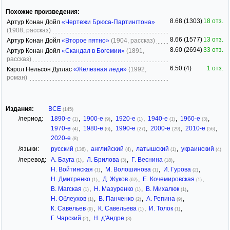
Похожие произведения:
8.68 (1303)
18 отз.
Артур Конан Дойл
«Чертежи Брюса-Партингтона»
(1908, рассказ)
8.66 (1577)
13 отз.
Артур Конан Дойл
«Второе пятно»
(1904, рассказ)
8.60 (2694)
33 отз.
Артур Конан Дойл
«Скандал в Богемии»
(1891,
рассказ)
6.50 (4)
1 отз.
Кэрол Нельсон Дуглас
«Железная леди»
(1992,
роман)
Издания:
ВСЕ
(145)
/период:
1890-е
,
1900-е
,
1920-е
,
1940-е
,
1960-е
,
(1)
(9)
(1)
(1)
(3)
1970-е
,
1980-е
,
1990-е
,
2000-е
,
2010-е
,
(4)
(6)
(27)
(29)
(56)
2020-е
(8)
/языки:
русский
,
английский
,
латышский
,
украинский
(136)
(4)
(1)
(4)
/перевод:
А. Бауга
,
Л. Брилова
,
Г. Веснина
,
(1)
(3)
(18)
Н. Войтинская
,
М. Волошинова
,
И. Гурова
,
(1)
(1)
(2)
Н. Дмитренко
,
Д. Жуков
,
Е. Кочемировская
,
(1)
(62)
(1)
В. Магская
,
Н. Мазуренко
,
В. Михалюк
,
(1)
(1)
(1)
Н. Облеухов
,
В. Панченко
,
А. Репина
,
(1)
(2)
(9)
К. Савельев
,
К. Савельева
,
И. Толок
,
(9)
(1)
(1)
Г. Чарский
,
Н. д'Андре
(2)
(3)