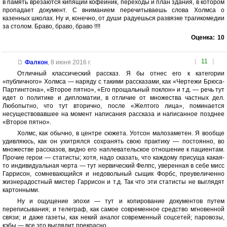
в память врезаются кипящий кофейник, переходы и план здания, в котором
пропадает документ. С вниманием перечитываешь слова Холмса о
казенных школах. Ну и, конечно, от души радуешься развязке трагикомедии
за столом. Браво, браво, браво !!!!
Оценка:
10
[
11
]
Фалкон
,
8 июня 2016 г.
Отличный классический рассказ. Я бы отнес его к категории
«публичного» Холмса — наряду с такими рассказами, как «Чертежи Брюса-
Партингтона», «Второе пятно», «Его прощальный поклон» и т.д. — речь тут
идет о политике и дипломатии, в отличие от множества частных дел.
Любопытно, что тут вторично, после «Желтого лица», поминается
несуществовавшее на момент написания рассказа и написанное позднее
«Второе пятно».
Холмс, как обычно, в центре сюжета. Уотсон малозаметен. Я вообще
удивляюсь, как он ухитрялся сохранять свою практику — постоянно, во
множестве рассказов, видно его наплевательское отношение к пациентам.
Прочие герои — статисты; хотя, надо сказать, что каждому присуща какая-
то индивидуальная черта — тут нервический Фелпс, уверенная в себе мисс
Гаррисон, сомневающийся и недовольный сыщик Форбс, преувеличенно
жизнерадостный мистер Гаррисон и т.д. Так что эти статисты не выглядят
картонными.
Ну и ощущение эпохи — тут и копирование документов путем
переписывания; и телеграф, как самое современное средство мгновенной
связи; и даже газеты, как некий аналог современный соцсетей; паровозы,
кэбы — все это выглядит прекрасно.