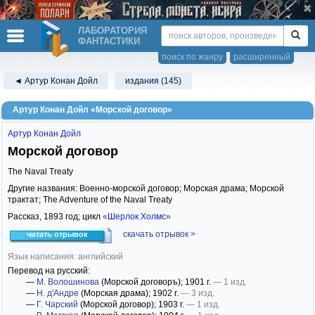
ЛАБОРАТОРИЯ
ФАНТАСТИКИ
поиск по жанру
расширенный
◄ Артур Конан Дойл
издания (145)
Артур Конан Дойл «Морской договор»
Артур Конан Дойл
Морской договор
The Naval Treaty
Другие названия: Военно-морской договор; Морская драма; Морской
трактат; The Adventure of the Naval Treaty
Рассказ,
1893
год; цикл
«Шерлок Холмс»
скачать отрывок >
читать отрывок
Язык написания: английский
Перевод на русский:
—
М. Волошинова
(Морской договоръ)
; 1901 г.
— 1 изд.
—
Н. д'Андре
(Морская драма)
; 1902 г.
— 3 изд.
—
Г. Чарский
(Морской договор)
; 1903 г.
— 1 изд.