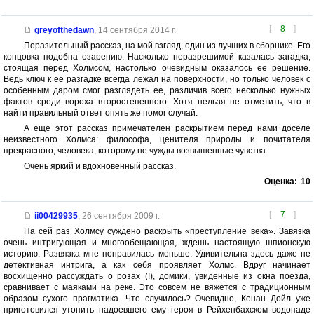
[
8
]
greyofthedawn
,
14 сентября 2014 г.
Поразительный рассказ, на мой взгляд, один из лучших в сборнике. Его
концовка подобна озарению. Насколько неразрешимой казалась загадка,
стоящая перед Холмсом, настолько очевидным оказалось ее решение.
Ведь ключ к ее разгадке всегда лежал на поверхности, но только человек с
особенным даром смог разглядеть ее, различив всего несколько нужных
фактов среди вороха второстепенного. Хотя нельзя не отметить, что в
найти правильный ответ опять же помог случай.
А еще этот рассказ примечателен раскрытием перед нами доселе
неизвестного Холмса: философа, ценителя природы и почитателя
прекрасного, человека, которому не чужды возвышенные чувства.
Очень яркий и вдохновенный рассказ.
Оценка:
10
[
7
]
ii00429935
,
26 сентября 2009 г.
На сей раз Холмсу суждено раскрыть «преступление века». Завязка
очень интригующая и многообещающая, ждешь настоящую шпионскую
историю. Развязка мне понравилась меньше. Удивительна здесь даже не
детективная интрига, а как себя проявляет Холмс. Вдруг начинает
восхищенно рассуждать о розах (!), домики, увиденные из окна поезда,
сравнивает с маяками на реке. Это совсем не вяжется с традиционным
образом сухого прагматика. Что случилось? Очевидно, Конан Дойл уже
приготовился утопить надоевшего ему героя в Рейхенбахском водопаде