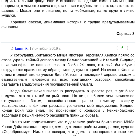
под читательский фокус ещё и странное поведение самого Холмса, как,
например, в моменте спича о цветах – так и ждёшь, что в это скрыто что-то
важное… Может оно и лишнее, но та «обманка», на которую я лично
купился.
Хорошая свежая, динамичная история с трудно предугадываемым
финалом.
Оценка:
8
[
5
]
lammik
,
17 октября 2019 г.
У сотрудника британского МИДа мистера Персиваля Хелпса прямо со
стола украли тайный договор между Великобританией и Италией. Видимо,
в Форин-офис не нашлось своего Глеба Жеглова, который бы обучил
сотрудников правильному обращению с документацией. На счастье Фелпса
с ним в одной школе учился Джон Уотсон, а последний хорошо знаком с
единственным человеком на всех Британских островах, способным
разгадать загадку хищения государственной бумаги.
Когда Холмс начал внезапно рассуждать о красоте роз, я уж было
подумал, что это такой хитрый план. Но нет, не более чем лирическое
отступление. Затем, несвойственная ранее великому сыщику,
театральность в финале рассказа увеличила моё недоумение. Видимо,
Конан Дойл уже знал, что произойдет с Холмсом у Рейхенбахского
водопада и решил немного расширить границы образа.
Что-то мне подсказывает, что с деталями работы британского МИДа
Конан Дойл знаком не лучше, чем с деталями работы ипподромов, судя по
«Серебряному». Никак не поверю, что даже в позапрошлом веке сие