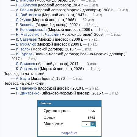
—
В. Магская
(Морской договор)
; 1904 г.
— 1 изд.
—
Н. Облеухов
(Морской договор)
; 1904 г.
— 1 изд.
—
А. Репина
(Морской договор; Морской договоръ)
; 1908 г.
— 9 изд.
—
Н. Войтинская
(Морской договор)
; 1947 г.
— 1 изд.
—
Д. Жуков
(Морской договор)
; 1966 г.
— 62 изд.
—
Г. Веснина
(Морской договор)
; 2002 г.
— 18 изд.
—
Е. Кочемировская
(Морской договор)
; 2006 г.
— 1 изд.
—
Н. Мазуренко
,
Г. Чарский
(Морской договор)
; 2009 г.
— 1 изд.
—
К. Савельев
(Морской договор)
; 2009 г.
— 9 изд.
—
В. Михалюк
(Морской договор)
; 2009 г.
— 1 изд.
—
И. Толок
(Морской договор)
; 2016 г.
— 1 изд.
—
И. Гурова
(Военно-морской договор; Военно-морской договор.)
;
2017 г.
— 2 изд.
—
Л. Брилова
(Морской договор)
; 2017 г.
— 3 изд.
—
К. Савельева
(Морской договор)
; 2026 г.
— 1 изд.
Перевод на латышский:
—
А. Бауга
(Jūras līgums)
; 1976 г.
— 1 изд.
Перевод на украинский:
—
В. Панченко
(Морський договір)
; 2010 г.
— 2 изд.
—
Н. Дмитренко
(Військово-морський договір)
; 2015 г.
— 1 изд.
Рейтинг
Средняя оценка:
8.56
Оценок:
1668
Моя оценка:
-
подробнее