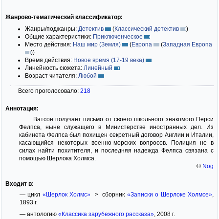
Жанрово-тематический классификатор:
Жанры/поджанры:
Детектив
(
Классический детектив
)
Общие характеристики:
Приключенческое
Место действия:
Наш мир (Земля)
(
Европа
(
Западная Европа
)
)
Время действия:
Новое время (17-19 века)
Линейность сюжета:
Линейный
Возраст читателя:
Любой
Всего проголосовало:
218
Аннотация:
Ватсон получает письмо от своего школьного знакомого Перси
Фелпса, ныне служащего в Министерстве иностранных дел. Из
кабинета Фелпса был похищен секретный договор Англии и Италии,
касающийся некоторых военно-морских вопросов. Полиция не в
силах найти похитителя, и последняя надежда Фелпса связана с
помощью Шерлока Холмса.
©
Nog
Входит в:
— цикл
«Шерлок Холмс»
> сборник
«Записки о Шерлоке Холмсе»
,
1893 г.
— антологию
«Классика зарубежного рассказа»
, 2008 г.