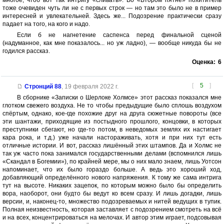
многое, чтоб вот так интригу «сливать». Во «Втором пятне» похититель
тоже очевиден чуть ли не с первых строк — но там это было не в пример
интересней и увлекательней. Здесь же... Подозрение практически сразу
падает на того, на кого и надо.
Если б не нагнетение саспенса перед финальной сценой
(надуманное, как мне показалось... но уж ладно), — вообще никуда бы не
годился рассказ.
Оценка:
6
[
5
]
Стронций 88
,
19 февраля 2022 г.
В сборнике «Записки о Шерлоке Холмсе» этот рассказ показался мне
глотком свежего воздуха. Не то чтобы предыдущие было сплошь воздухом
спёртым, однако, кое-где похожие друг на друга сюжетные повороты (все
эти шантажи, приходящие из постыдного прошлого, концовки, в которых
преступники сбегают, но где-то потом, в неведомых землях их настигает
кара рока, и т.д.) уже начали настораживать, хотя и при них тут есть
отличные истории. И вот, рассказ лишённый этих штампов. Да и Холмс не
так уж часто пока занимался государственными делами (вспомнился лишь
«Скандал в Богемии»), по крайней мере, мы о них мало знаем, лишь Уотсон
напоминает, что их было гораздо больше. А ведь это хороший ход,
добавляющий определённого нового напряжения. К тому же сама интрига
тут на высоте. Никаких зацепок, по которым можно было бы определить
вора, наоборот, они будто бы ведут ко всем сразу. И лишь догадки, лишь
версии, и, наконец-то, множество подозреваемых и нитей ведущих в тупик.
Полная неизвестность, которая заставляет с подозрением смотреть на всё
и на всех, концентрироваться на мелочах. И автор этим играет, подсовывая