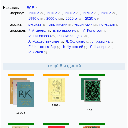
Издания:
ВСЕ
(61)
/период:
1900-е
,
1910-е
,
1960-е
,
1970-е
,
1980-е
,
(3)
(1)
(1)
(1)
(5)
1990-е
,
2000-е
,
2010-е
,
2020-е
(8)
(28)
(10)
(4)
/языки:
русский
,
английский
,
украинский
,
не указан
(49)
(8)
(2)
(2)
/перевод:
К. Атарова
,
Е. Бондаренко
,
А. Колотов
,
(4)
(1)
(4)
М. Пивоваров
,
Р. Померанцева
,
(2)
(8)
А. Рождественская
,
Л. Солонько
,
Л. Хавкина
,
(1)
(1)
(14)
Е. Чистякова-Вэр
,
К. Чуковский
,
Я. Шапиро
,
(7)
(3)
(1)
М. Яснов
(1)
+ещё 6 изданий
1991 г.
1991 г.
1989 г.