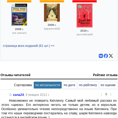
2009 г.
(украинский)
2008 г.
2016 г.
(не указан)
(английский)
страница всех изданий (61 шт.) >>
Отзывы читателей
Рейтинг отзыва
Сортировка:
по актуальности
по дате
по рейтингу
по оценке
[
6
]
xana24
,
9 января 2012 г.
Невозможно не поверить Киплингу. Самый мой любимый рассказ из
этого «цикла». Его интересно читать не только детям, но и взрослым.
Особенно увлекательно чтение непосредственно на языке Киплинга. При
том что наши переводчики постарались на славу, шарм Киплинга навсегда
останется в английском языке. )