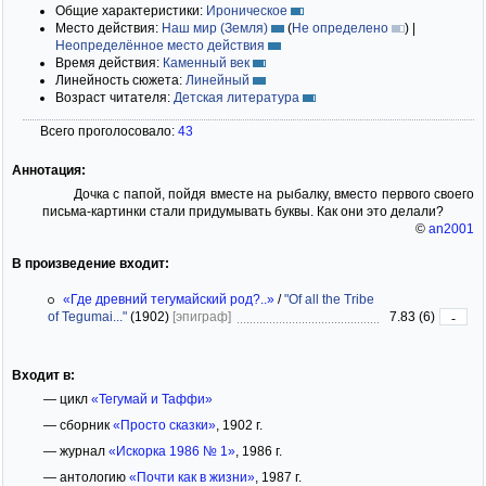
Общие характеристики:
Ироническое
Место действия:
Наш мир (Земля)
(
Не определено
)
|
Неопределённое место действия
Время действия:
Каменный век
Линейность сюжета:
Линейный
Возраст читателя:
Детская литература
Всего проголосовало:
43
Аннотация:
Дочка с папой, пойдя вместе на рыбалку, вместо первого своего
письма-картинки стали придумывать буквы. Как они это делали?
©
an2001
В произведение входит:
«Где древний тегумайский род?..»
/
"Of all the Tribe
of Tegumai..."
(1902)
[эпиграф]
7.83 (6)
-
Входит в:
— цикл
«Тегумай и Таффи»
— сборник
«Просто сказки»
, 1902 г.
— журнал
«Искорка 1986 № 1»
, 1986 г.
— антологию
«Почти как в жизни»
, 1987 г.