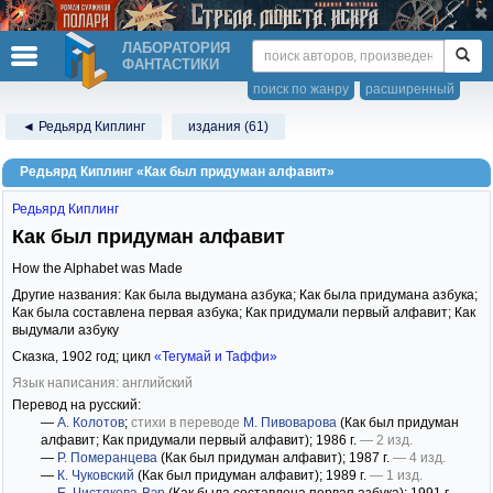
ЛАБОРАТОРИЯ
ФАНТАСТИКИ
поиск по жанру
расширенный
◄ Редьярд Киплинг
издания (61)
Редьярд Киплинг «Как был придуман алфавит»
Редьярд Киплинг
Как был придуман алфавит
How the Alphabet was Made
Другие названия: Как была выдумана азбука; Как была придумана азбука;
Как была составлена первая азбука; Как придумали первый алфавит; Как
выдумали азбуку
Сказка,
1902
год; цикл
«Тегумай и Таффи»
Язык написания: английский
Перевод на русский:
—
А. Колотов
;
стихи в переводе
М. Пивоварова
(Как был придуман
алфавит; Как придумали первый алфавит)
; 1986 г.
— 2 изд.
—
Р. Померанцева
(Как был придуман алфавит)
; 1987 г.
— 4 изд.
—
К. Чуковский
(Как был придуман алфавит)
; 1989 г.
— 1 изд.