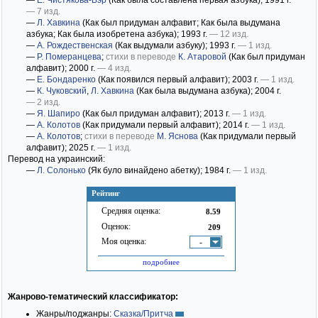
—
Е. Чистякова-Вэр
(Как была составлена первая азбука)
; 1991 г.
— 7 изд.
—
Л. Хавкина
(Как был придуман алфавит; Как была выдумана
азбука; Как была изобретена азбука)
; 1993 г.
— 12 изд.
—
А. Рождественская
(Как выдумали азбуку)
; 1993 г.
— 1 изд.
—
Р. Померанцева
;
стихи в переводе
К. Атаровой
(Как был придуман
алфавит)
; 2000 г.
— 4 изд.
—
Е. Бондаренко
(Как появился первый алфавит)
; 2003 г.
— 1 изд.
—
К. Чуковский
,
Л. Хавкина
(Как была выдумана азбука)
; 2004 г.
— 2 изд.
—
Я. Шапиро
(Как был придуман алфавит)
; 2013 г.
— 1 изд.
—
А. Колотов
(Как придумали первый алфавит)
; 2014 г.
— 1 изд.
—
А. Колотов
;
стихи в переводе
М. Яснова
(Как придумали первый
алфавит)
; 2025 г.
— 1 изд.
Перевод на украинский:
—
Л. Солонько
(Як було винайдено абетку)
; 1984 г.
— 1 изд.
Рейтинг
Средняя оценка:
8.59
Оценок:
209
Моя оценка:
-
подробнее
Жанрово-тематический классификатор:
Жанры/поджанры:
Сказка/Притча