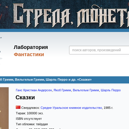
Лаборатория
Фантастики
об Гримм, Вильгельм Гримм, Шарль Перро и др. «Сказки»
Ганс Кристиан Андерсен
,
Якоб Гримм
,
Вильгельм Гримм
,
Шарль Перро
Сказки
Свердловск:
Средне-Уральское книжное издательство
,
1985
г.
Тираж:
100000 экз.
ISBN отсутствует
Тип обложки:
твёрдая