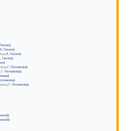
 Ганзен
)
А. Ганзен
)
вод
А. Ганзен
)
. Ганзен
)
зен
)
евод
Г. Петникова
)
д
Г. Петникова
)
икова
)
Петникова
)
ревод
Г. Петникова
)
киной
)
ткиной
)