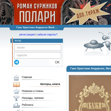
Ганс Кристиан Андерсен Якоб ...
регистрация
|
забыли пароль?
вход
OK
Ганс Кристиан Андерсен, Як
Главная
Авторы, книги
Новинки и планы
Награды, премии
Рейтинги