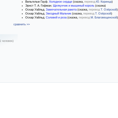
Вильгельм Гауф.
Холодное сердце
(сказка,
перевод
Ю. Коринца
)
Эрнст Т. А. Гофман.
Щелкунчик и мышиный король
(сказка)
Оскар Уайльд.
Замечательная ракета
(сказка,
перевод
Т. Озёрской
)
Оскар Уайльд.
Звездный Мальчик
(сказка,
перевод
Т. Озёрской
)
Оскар Уайльд.
Соловей и роза
(сказка,
перевод
М. Благовещенской
)
сравнить >>
1 человек)