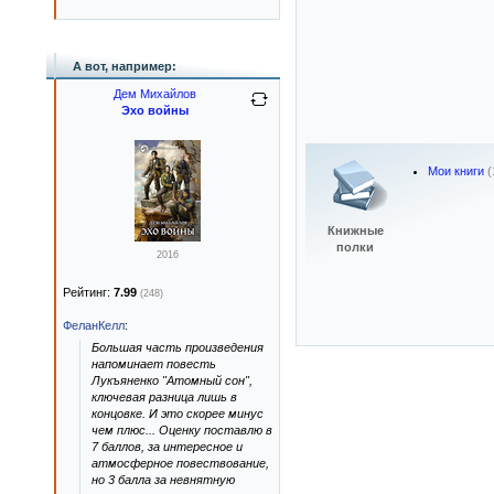
А вот, например:
Дем Михайлов
Эхо войны
Мои книги
(
Книжные
полки
2016
Рейтинг:
7.99
(248)
ФеланКелл
:
Большая часть произведения
напоминает повесть
Лукъяненко "Атомный сон",
ключевая разница лишь в
концовке. И это скорее минус
чем плюс... Оценку поставлю в
7 баллов, за интересное и
атмосферное повествование,
но 3 балла за невнятную