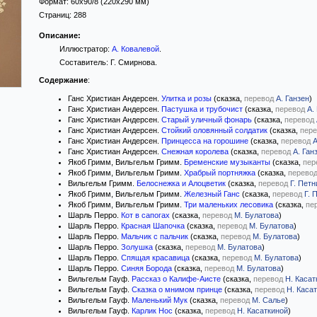
Формат:
60x90/8
(220x290 мм)
Страниц:
288
Описание:
Иллюстратор:
А. Ковалевой
.
Составитель: Г. Смирнова.
Содержание
:
Ганс Христиан Андерсен.
Улитка и розы
(сказка,
перевод
А. Ганзен
)
Ганс Христиан Андерсен.
Пастушка и трубочист
(сказка,
перевод
А.
Ганс Христиан Андерсен.
Старый уличный фонарь
(сказка,
перевод
Ганс Христиан Андерсен.
Стойкий оловянный солдатик
(сказка,
пере
Ганс Христиан Андерсен.
Принцесса на горошине
(сказка,
перевод
А
Ганс Христиан Андерсен.
Снежная королева
(сказка,
перевод
А. Ган
Якоб Гримм, Вильгельм Гримм.
Бременские музыканты
(сказка,
пер
Якоб Гримм, Вильгельм Гримм.
Храбрый портняжка
(сказка,
перево
Вильгельм Гримм.
Белоснежка и Алоцветик
(сказка,
перевод
Г. Петн
Якоб Гримм, Вильгельм Гримм.
Железный Ганс
(сказка,
перевод
Г. 
Якоб Гримм, Вильгельм Гримм.
Три маленьких лесовика
(сказка,
пе
Шарль Перро.
Кот в сапогах
(сказка,
перевод
М. Булатова
)
Шарль Перро.
Красная Шапочка
(сказка,
перевод
М. Булатова
)
Шарль Перро.
Мальчик с пальчик
(сказка,
перевод
М. Булатова
)
Шарль Перро.
Золушка
(сказка,
перевод
М. Булатова
)
Шарль Перро.
Спящая красавица
(сказка,
перевод
М. Булатова
)
Шарль Перро.
Синяя Борода
(сказка,
перевод
М. Булатова
)
Вильгельм Гауф.
Рассказ о Калифе-Аисте
(сказка,
перевод
Н. Касат
Вильгельм Гауф.
Сказка о мнимом принце
(сказка,
перевод
Н. Каса
Вильгельм Гауф.
Маленький Мук
(сказка,
перевод
М. Салье
)
Вильгельм Гауф.
Карлик Нос
(сказка,
перевод
Н. Касаткиной
)