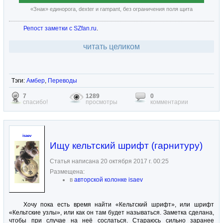
«Знак» единорога, dexter и rampant, без ограничения поля щита
Репост заметки с SZfan.ru
.
читать целиком
Тэги:
Амбер
,
Переводы
7
1289
0
спасибо!
просмотры
комментарии
isaev
Ищу кельтский шрифт (гарнитуру)
Статья написана 20 октября 2017 г. 00:25
Размещена:
в
авторской колонке isaev
Хочу пока есть время найти «Кельтский шрифт», или шрифт
«Кельтские узлы», или как он там будет называться. Заметка сделана,
чтобы при случае на неё сослаться. Стараюсь сильно заранее