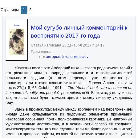
Страницы:
1
2
isaev
Мой сугубо личный комментарий к
восприятию 2017-го года
Статья написана 23 декабря 2017 г. 14:17
Размещена:
в
авторской колонке isaev
Желязны писал, что Амберский цикл — своего рода комментарий к
его размышлениям о природе реальности и к восприятию этой
реальности людьми (в таком переводе уже множество раз
процитировали отечественные читатели — Forever Amber: Interview
Locus 27(4): 5, 68. October 1991 —
The “Amber” books are a comment on
the nature of reality and people's perceptions of it
). В этом году получилось
так, что эта тема будет комментарием к моему личному уходящему
году.
Здесь в промежутках между между корпением над переложением
иногда даже складывается из подручных элементов примечаний
некоторая особенная, почти полифоническая картинка. Её ничтожные
художественные достоинства, и в особенности способ её создания,
компенсируются тем, что она сделана (или же будет сделана в итоге)
именно в процессе работы, из частей непосредственно относящихся к