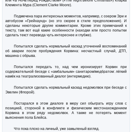
или «В Ночь перед Рождеством» («The Night Before Christmas») Кларка
Клемента Мура (Сlement Сlarke Мoore).
Подмечена пара интересных моментов, например, с озером Эри и
автобусом «Грейхаунд» (но это скорее в стиле предположения). И
сделаны некоторые другие комментарии. Кроме этих примечаний к
тексту, там вот ещё какие особенности (находки или просто попытки
сделать текст перевода чуть интереснее и глубже).
Попытался сделать нормальный каскад уточнений воспоминаний
об аварии после пробуждения Корвина: несчастный случай, ДТП,
машина с обрыва.
Попытался передать то, над чем иронизирует Корвин при
содержательной беседе с «амбальным» санитаром/медбратом: лёгкий
намёк на театрализованный диалог (интермедию).
Попытался сделать нормальный каскад недомолвок при беседе с
Эвелин (Флорой).
Постарался в этом диалоге в меру сил обыграть игру слов с
позицией, стороной в конфликте и физическим местонахождением
Корвина в этом ряду недомолвок. А также не потерять момент
выяснения пола Блейса.
Что пока плохо на личный, уже замыленый взгляд.