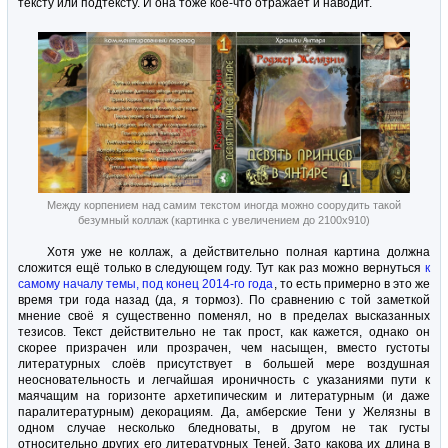
тексту или подтексту. И она тоже кое-что отражает и наводит.
Между корпением над самим текстом иногда можно соорудить такой
безумный коллаж (картинка с увеличением до 2100x910)
Хотя уже не коллаж, а действительно полная картина должна
сложится ещё только в следующем году. Тут как раз можно вернуться
к
самому началу темы, под конец 2014-го года
, то есть примерно в это же
время три года назад (да, я тормоз). По сравнению с той заметкой
мнение своё я существенно поменял, но в пределах высказанных
тезисов. Текст действительно не так прост, как кажется, однако он
скорее призрачен или прозрачен, чем насыщен, вместо густоты
литературных слоёв присутствует в большей мере воздушная
неосновательность и легчайшая ироничность с указаниями пути к
маячащим на горизонте архетипическим и литературным (и даже
паралитературным) декорациям. Да, амберские Тени у Желязны в
одном случае несколько бледноваты, в другом не так густы
относительно других его литературных Теней. Зато какова их длина в