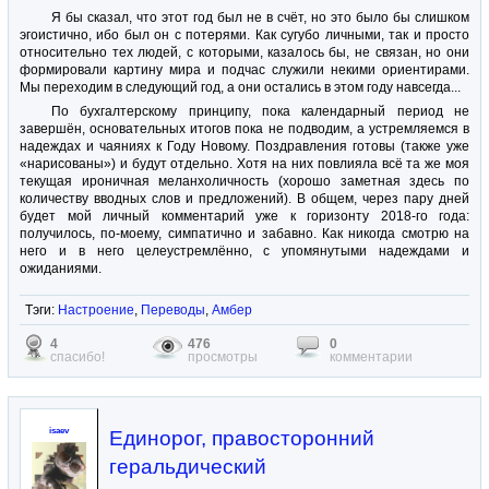
Я бы сказал, что этот год был не в счёт, но это было бы слишком
эгоистично, ибо был он с потерями. Как сугубо личными, так и просто
относительно тех людей, с которыми, казалось бы, не связан, но они
формировали картину мира и подчас служили некими ориентирами.
Мы переходим в следующий год, а они остались в этом году навсегда...
По бухгалтерскому принципу, пока календарный период не
завершён, основательных итогов пока не подводим, а устремляемся в
надеждах и чаяниях к Году Новому. Поздравления готовы (также уже
«нарисованы») и будут отдельно. Хотя на них повлияла всё та же моя
текущая ироничная меланхоличность (хорошо заметная здесь по
количеству вводных слов и предложений). В общем, через пару дней
будет мой личный комментарий уже к горизонту 2018-го года:
получилось, по-моему, симпатично и забавно. Как никогда смотрю на
него и в него целеустремлённо, с упомянутыми надеждами и
ожиданиями.
Тэги:
Настроение
,
Переводы
,
Амбер
4
476
0
спасибо!
просмотры
комментарии
isaev
Единорог, правосторонний
геральдический