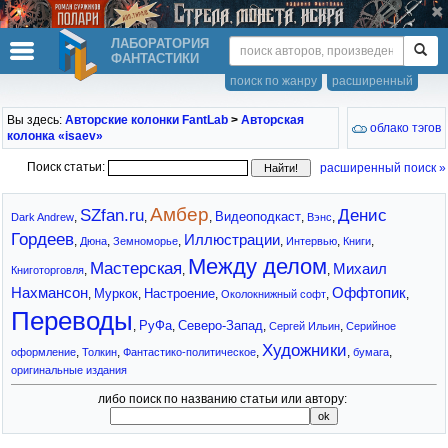
ЛАБОРАТОРИЯ
ФАНТАСТИКИ
поиск по жанру
расширенный
Вы здесь:
Авторские колонки FantLab
>
Авторская
облако тэгов
колонка «isaev»
Поиск статьи:
расширенный поиск »
Амбер
SZfan.ru
Денис
Видеоподкаст
,
,
,
,
,
Dark Andrew
Вэнс
Гордеев
Иллюстрации
,
,
,
,
,
,
Дюна
Земноморье
Интервью
Книги
Между делом
Мастерская
Михаил
,
,
,
Книготорговля
Нахмансон
Оффтопик
Муркок
Настроение
,
,
,
,
,
Околокнижный софт
Переводы
РуФа
Северо-Запад
,
,
,
,
Сергей Ильин
Серийное
Художники
,
,
,
,
,
оформление
Толкин
Фантастико-политическое
бумага
оригинальные издания
либо поиск по названию статьи или автору: