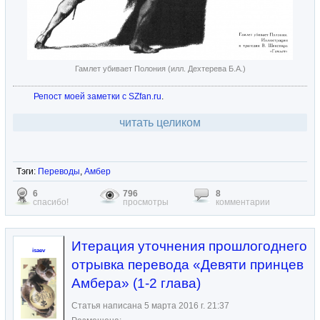
Гамлет убивает Полония (илл. Дехтерева Б.А.)
Репост моей заметки с SZfan.ru
.
читать целиком
Тэги:
Переводы
,
Амбер
6
796
8
спасибо!
просмотры
комментарии
Итерация уточнения прошлогоднего
isaev
отрывка перевода «Девяти принцев
Амбера» (1-2 глава)
Статья написана 5 марта 2016 г. 21:37