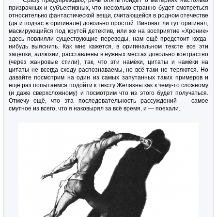
Сразу предупреждаю, речь опять пойдёт о материях настолько
призрачных и субъективных, что несколько странно будет смотреться
относительно фантастической вещи, считающейся в родном отечестве
(да и подчас в оригинале) довольно простой. Виноват ли тут оригинал,
маскирующийся под крутой детектив, или же на восприятие «Хроник»
здесь повлияли существующие переводы, нам ещё предстоит когда-
нибудь выяснить. Как мне кажется, в оригинальном тексте все эти
зацепки, аллюзии, расставлены в нужных местах довольно контрастно
(через жанровые стили), так, что эти намёки, цитаты и намёки на
цитаты не всегда сходу распознаваемы, но всё-таки не теряются. Но
давайте посмотрим на один из самых запутанных таких примеров и
ещё раз попытаемся подойти к тексту Желязны как к чему-то сложному
(и даже сверхсложному) и посмотрим что из этого будет получаться.
Отмечу ещё, что эта последовательность рассуждений — самое
смутное из всего, что я наковырял за всё время, и — поехали.