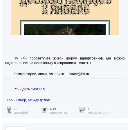
Ну или посоветуйте живой форум шрифтовиков, где можно
надолго осесть и понихоньку выспрашивать советы.
Комментарии, личка, эл. почта — isaev@bk.ru.
P.S.
Здесь смотрел
.
Тэги:
Амбер
,
Между делом
2
639
1
спасибо!
просмотры
комментарии