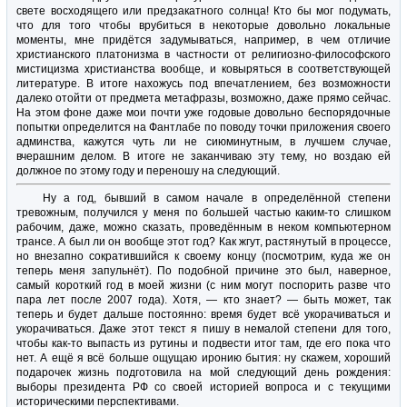
свете восходящего или предзакатного солнца! Кто бы мог подумать,
что для того чтобы врубиться в некоторые довольно локальные
моменты, мне придётся задумываться, например, в чем отличие
христианского платонизма в частности от религиозно-философского
мистицизма христианства вообще, и ковыряться в соответствующей
литературе. В итоге нахожусь под впечатлением, без возможности
далеко отойти от предмета метафразы, возможно, даже прямо сейчас.
На этом фоне даже мои почти уже годовые довольно беспорядочные
попытки определится на Фантлабе по поводу точки приложения своего
админства, кажутся чуть ли не сиюминутным, в лучшем случае,
вчерашним делом. В итоге не заканчиваю эту тему, но воздаю ей
должное по этому году и переношу на следующий.
Ну а год, бывший в самом начале в определённой степени
тревожным, получился у меня по большей частью каким-то слишком
рабочим, даже, можно сказать, проведённым в неком компьютерном
трансе. А был ли он вообще этот год? Как жгут, растянутый в процессе,
но внезапно сократившийся к своему концу (посмотрим, куда же он
теперь меня запульнёт). По подобной причине это был, наверное,
самый короткий год в моей жизни (с ним могут поспорить разве что
пара лет после 2007 года). Хотя, — кто знает? — быть может, так
теперь и будет дальше постоянно: время будет всё укорачиваться и
укорачиваться. Даже этот текст я пишу в немалой степени для того,
чтобы как-то выпасть из рутины и подвести итог там, где его пока что
нет. А ещё я всё больше ощущаю иронию бытия: ну скажем, хороший
подарочек жизнь подготовила на мой следующий день рождения:
выборы президента РФ со своей историей вопроса и с текущими
историческими перспективами.