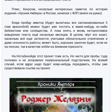
Плюс, бонусом, несколько интересных заметок по истории
издания «Хроник Амбера» в России, начиная с ФЛП (книги на руках).
Когда пройду экватор (будут вычитаны все запланированные 5
глав вразнобой) можно будет уже постить в какие-нибудь он-лайн
библиотеки или сообщества. А пока опять и вновь неторопливое
ковыряние текста ещё несколько месяцев. В целом, чёрт его знает,
насколько всё ещё затянется, учитывая обязательное отвлечение и
даже сезонность работы, может быть, хорошее занятие будет, если не
на пенсии, так в качестве хобби на ближнем горизонте.
На Нотабенойде этот проект тоже есть. Но чисто для пробы: туда
положен и не исправлен первоначальный подстрочник. На всякий
случай, если вдруг надо будет кому-нибудь передавать, чтобы уже
существовала ссылка на проект.