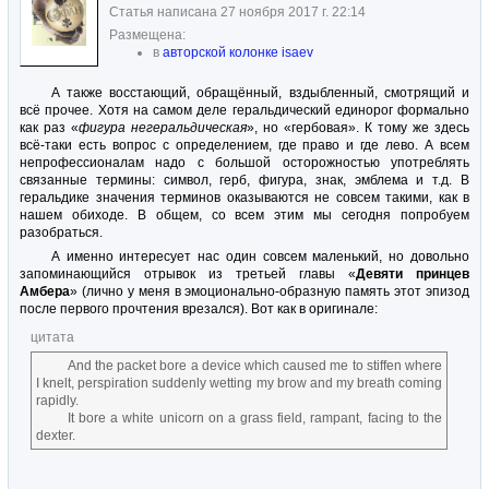
Статья написана 27 ноября 2017 г. 22:14
Размещена:
в
авторской колонке isaev
А также восстающий, обращённый, вздыбленный, смотрящий и
всё прочее. Хотя на самом деле геральдический единорог формально
как раз «
фигура негеральдическая
», но «гербовая». К тому же здесь
всё-таки есть вопрос с определением, где право и где лево. А всем
непрофессионалам надо с большой осторожностью употреблять
связанные термины: символ, герб, фигура, знак, эмблема и т.д. В
геральдике значения терминов оказываются не совсем такими, как в
нашем обиходе. В общем, со всем этим мы сегодня попробуем
разобраться.
А именно интересует нас один совсем маленький, но довольно
запоминающийся отрывок из третьей главы «
Девяти принцев
Амбера
» (лично у меня в эмоционально-образную память этот эпизод
после первого прочтения врезался). Вот как в оригинале:
цитата
And the packet bore a device which caused me to stiffen where
I knelt, perspiration suddenly wetting my brow and my breath coming
rapidly.
It bore a white unicorn on a grass field, rampant, facing to the
dexter.