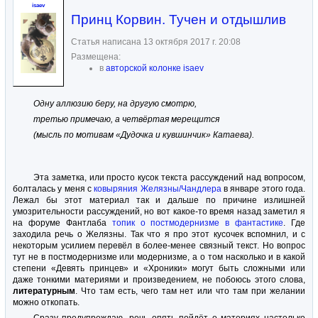
isaev
Принц Корвин. Тучен и отдышлив
Статья написана 13 октября 2017 г. 20:08
Размещена:
в
авторской колонке isaev
Одну аллюзию беру, на другую смотрю,
третью примечаю, а четвёртая мерещится
(мысль по мотивам «Дудочка и кувшинчик» Катаева).
Эта заметка, или просто кусок текста рассуждений над вопросом,
болталась у меня с
ковыряния Желязны/Чандлера
в январе этого года.
Лежал бы этот материал так и дальше по причине излишней
умозрительности рассуждений, но вот какое-то время назад заметил я
на форуме Фантлаба
топик о постмодернизме в фантастике
. Где
заходила речь о Желязны. Так что я про этот кусочек вспомнил, и с
некоторым усилием перевёл в более-менее связный текст. Но вопрос
тут не в постмодернизме или модернизме, а о том насколько и в какой
степени «Девять принцев» и «Хроники» могут быть сложными или
даже тонкими материями и произведением, не побоюсь этого слова,
литературным
. Что там есть, чего там нет или что там при желании
можно откопать.