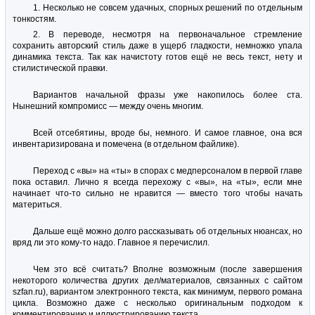
1. Несколько не совсем удачных, спорных решений по отдельным
тонкостям.
2. В переводе, несмотря на первоначальное стремление
сохранить авторский стиль даже в ущерб гладкости, немножко упала
динамика текста. Так как начистоту готов ещё не весь текст, нету и
стилистической правки.
Вариантов начальной фразы уже накопилось более ста.
Нынешний компромисс — между очень многим.
Всей отсебятины, вроде бы, немного. И самое главное, она вся
инвентаризирована и помечена (в отдельном файлике).
Переход с «вы» на «ты» в спорах с медперсоналом в первой главе
пока оставил. Лично я всегда перехожу с «вы», на «ты», если мне
начинает что-то сильно не нравится — вместо того чтобы начать
материться.
Дальше ещё можно долго рассказывать об отдельных нюансах, но
вряд ли это кому-то надо. Главное я перечислил.
Чем это всё считать? Вполне возможным (после завершения
некоторого количества других дел/материалов, связанных с сайтом
szfan.ru), вариантом электронного текста, как минимум, первого романа
цикла. Возможно даже с несколько оригинальным подходом к
комментированию и иллюстрированию текста.