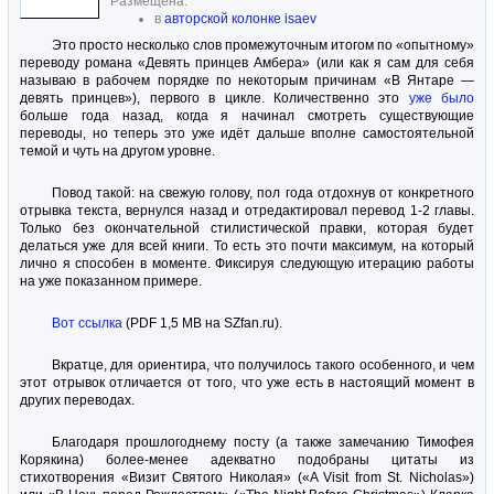
Размещена:
в
авторской колонке isaev
Это просто несколько слов промежуточным итогом по «опытному»
переводу романа «Девять принцев Амбера» (или как я сам для себя
называю в рабочем порядке по некоторым причинам «В Янтаре —
девять принцев»), первого в цикле. Количественно это
уже было
больше года назад, когда я начинал смотреть существующие
переводы, но теперь это уже идёт дальше вполне самостоятельной
темой и чуть на другом уровне.
Повод такой: на свежую голову, пол года отдохнув от конкретного
отрывка текста, вернулся назад и отредактировал перевод 1-2 главы.
Только без окончательной стилистической правки, которая будет
делаться уже для всей книги. То есть это почти максимум, на который
лично я способен в моменте. Фиксируя следующую итерацию работы
на уже показанном примере.
Вот ссылка
(PDF 1,5 MB на SZfan.ru).
Вкратце, для ориентира, что получилось такого особенного, и чем
этот отрывок отличается от того, что уже есть в настоящий момент в
других переводах.
Благодаря прошлогоднему посту (а также замечанию Тимофея
Корякина) более-менее адекватно подобраны цитаты из
стихотворения «Визит Святого Николая» («A Visit from St. Nicholas»)