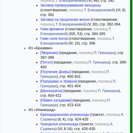
перевод
Т. Елизаренковой
) (VI, 46), стр. 392
Заговор-привораживание женщины
(стихотворение,
перевод
Т. Елизаренковой
) (VI, 9),
стр. 392
Заговор на продление жизни
(стихотворение,
перевод
Т. Елизаренковой
) (V, 30), стр. 392-394
Гимн времени
(стихотворение,
перевод
Т.
Елизаренковой
) (XIX, 53), стр. 394-395
Гимн силе богов
(стихотворение,
перевод
Т.
Елизаренковой
) (IV, 16), стр. 396
Из «Брахман»
[Творение]
(предание,
перевод
П. Гринцера
), стр.
397-399
[Потоп]
(предание,
перевод
П. Гринцера
), стр. 399-
400
[Поучение Дхиры]
(предание,
перевод
П.
Гринцера
), стр. 400-401
[Пуруравас и Урваши]
(предание,
перевод
П.
Гринцера
), стр. 401-404
[Шунахшепа]
(предание,
перевод
П. Гринцера
),
стр. 404-422
[Обмен загадками]
(предание,
перевод
П.
Гринцера
), стр. 423-424
Из «Упанишад»
Брихадараньяка-упанишада
(трактат,
перевод
А.
Сыркина
) (II, 4), стр. 424-426
Чхандогья-упанишада
(трактат,
перевод
А.
Сыркина
) (VI, 8-16), стр. 426-430