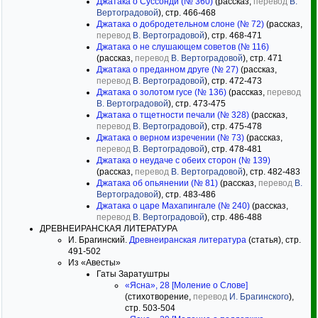
Джатака о Суссонди (№ 360)
(рассказ,
перевод
В.
Вертоградовой
), стр. 466-468
Джатака о добродетельном слоне (№ 72)
(рассказ,
перевод
В. Вертоградовой
), стр. 468-471
Джатака о не слушающем советов (№ 116)
(рассказ,
перевод
В. Вертоградовой
), стр. 471
Джатака о преданном друге (№ 27)
(рассказ,
перевод
В. Вертоградовой
), стр. 472-473
Джатака о золотом гусе (№ 136)
(рассказ,
перевод
В. Вертоградовой
), стр. 473-475
Джатака о тщетности печали (№ 328)
(рассказ,
перевод
В. Вертоградовой
), стр. 475-478
Джатака о верном изречении (№ 73)
(рассказ,
перевод
В. Вертоградовой
), стр. 478-481
Джатака о неудаче с обеих сторон (№ 139)
(рассказ,
перевод
В. Вертоградовой
), стр. 482-483
Джатака об опьянении (№ 81)
(рассказ,
перевод
В.
Вертоградовой
), стр. 483-486
Джатака о царе Махапингале (№ 240)
(рассказ,
перевод
В. Вертоградовой
), стр. 486-488
ДРЕВНЕИРАНСКАЯ ЛИТЕРАТУРА
И. Брагинский.
Древнеиранская литература
(статья), стр.
491-502
Из «Авесты»
Гаты Заратуштры
«Ясна», 28 [Моление о Слове]
(стихотворение,
перевод
И. Брагинского
),
стр. 503-504