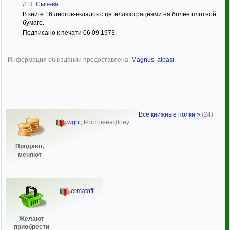
Л.П. Сычёва
.
В книге 16 листов-вкладок с цв. иллюстрациями на более плотной
бумаге.
Подписано к печати 06.09.1973.
Информация об издании предоставлена:
Magnus
,
alpasi
Все книжные полки »
(24)
wght
,
Ростов-на-Дону
Продают,
меняют
ermatoff
Желают
приобрести