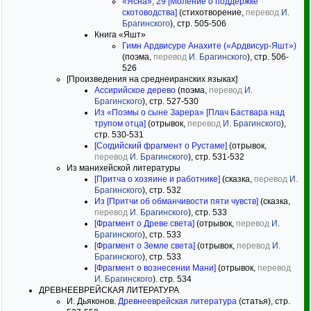
«Ясна», 29 [Моление о поддержке
скотоводства]
(стихотворение,
перевод
И.
Брагинского
), стр. 505-506
Книга «Яшт»
Гимн Ардвисуре Анахите («Ардвисур-Яшт»)
(поэма,
перевод
И. Брагинского
), стр. 506-
526
[Произведения на среднеиранских языках]
Ассирийское дерево
(поэма,
перевод
И.
Брагинского
), стр. 527-530
Из «Поэмы о сыне Зарера» [Плач Баствара над
трупом отца]
(отрывок,
перевод
И. Брагинского
),
стр. 530-531
[Согдийский фрагмент о Рустаме]
(отрывок,
перевод
И. Брагинского
), стр. 531-532
Из манихейской литературы
[Притча о хозяине и работнике]
(сказка,
перевод
И.
Брагинского
), стр. 532
Из [Притчи об обманчивости пяти чувств]
(сказка,
перевод
И. Брагинского
), стр. 533
[Фрагмент о Древе света]
(отрывок,
перевод
И.
Брагинского
), стр. 533
[Фрагмент о Земле света]
(отрывок,
перевод
И.
Брагинского
), стр. 533
[Фрагмент о вознесении Мани]
(отрывок,
перевод
И. Брагинского
). стр. 534
ДРЕВНЕЕВРЕЙСКАЯ ЛИТЕРАТУРА
И. Дьяконов.
Древнееврейская литература
(статья), стр.