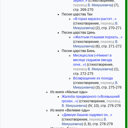
зерно!..»
(стихотворение,
перевод
В. Микушевича
) (7),
стр. 269-270
Песни царства Тан
«В горах карагач растет...»
(стихотворение,
перевод
В.
Микушевича
) (2), стр. 270-271
Песни царства Цинь
«Желтым пташкам порхать...»
(стихотворение,
перевод
В.
Микушевича
) (6), стр. 271-272
Песни царства Бинь
Месяцеслов («Никнет в
месяце седьмом звезда
огня...»)
(стихотворение,
перевод
В. Микушевича
) (1),
стр. 272-275
Возвращение из похода
(стихотворение,
перевод
В.
Микушевича
) (3), стр. 275-276
Из книги «Малые оды»
Жалоба придворного («Всевышний
грозен...»)
(стихотворение,
перевод
В. Микушевича
) (IV, 10), стр. 276-278
Из книги «Великие оды»
«Дивную башню задумал он...»
(стихотворение,
перевод
В.
Микушевича
) (I, 8), стр. 278-279