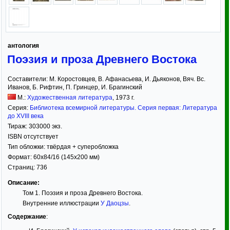
антология
Поэзия и проза Древнего Востока
Составители:
М. Коростовцев
,
В. Афанасьева
,
И. Дьяконов
,
Вяч. Вс.
Иванов
,
Б. Рифтин
,
П. Гринцер
,
И. Брагинский
М.:
Художественная литература
,
1973
г.
Серия:
Библиотека всемирной литературы. Серия первая: Литература
до XVIII века
Тираж:
303000 экз.
ISBN отсутствует
Тип обложки:
твёрдая
+ суперобложка
Формат:
60x84/16
(145x200 мм)
Страниц:
736
Описание:
Том 1. Поэзия и проза Древнего Востока.
Внутренние иллюстрации
У Даоцзы
.
Содержание
: