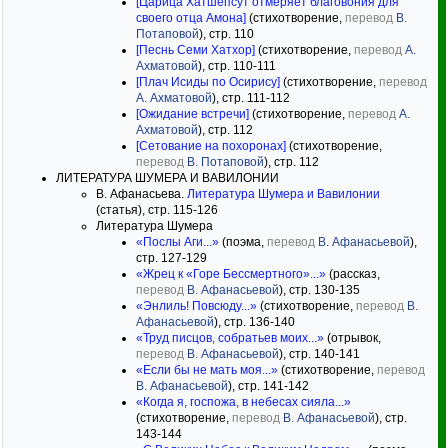
[Царица Хатшепсут отмеряет благовония для
своего отца Амона]
(стихотворение,
перевод
В.
Потаповой
), стр. 110
[Песнь Семи Хатхор]
(стихотворение,
перевод
А.
Ахматовой
), стр. 110-111
[Плач Исиды по Осирису]
(стихотворение,
перевод
А. Ахматовой
), стр. 111-112
[Ожидание встречи]
(стихотворение,
перевод
А.
Ахматовой
), стр. 112
[Сетование на похоронах]
(стихотворение,
перевод
В. Потаповой
), стр. 112
ЛИТЕРАТУРА ШУМЕРА И ВАВИЛОНИИ
В. Афанасьева.
Литература Шумера и Вавилонии
(статья), стр. 115-126
Литература Шумера
«Послы Аги...»
(поэма,
перевод
В. Афанасьевой
),
стр. 127-129
«Жрец к «Горе Бессмертного»...»
(рассказ,
перевод
В. Афанасьевой
), стр. 130-135
«Энлиль! Повсюду...»
(стихотворение,
перевод
В.
Афанасьевой
), стр. 136-140
«Труд писцов, собратьев моих...»
(отрывок,
перевод
В. Афанасьевой
), стр. 140-141
«Если бы не мать моя...»
(стихотворение,
перевод
В. Афанасьевой
), стр. 141-142
«Когда я, госпожа, в небесах сияла...»
(стихотворение,
перевод
В. Афанасьевой
), стр.
143-144