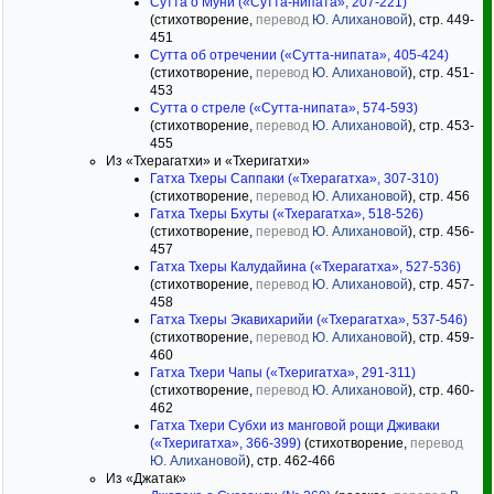
Сутта о Муни («Сутта-нипата», 207-221)
(стихотворение,
перевод
Ю. Алихановой
), стр. 449-
451
Сутта об отречении («Сутта-нипата», 405-424)
(стихотворение,
перевод
Ю. Алихановой
), стр. 451-
453
Сутта о стреле («Сутта-нипата», 574-593)
(стихотворение,
перевод
Ю. Алихановой
), стр. 453-
455
Из «Тхерагатхи» и «Тхеригатхи»
Гатха Тхеры Саппаки («Тхерагатха», 307-310)
(стихотворение,
перевод
Ю. Алихановой
), стр. 456
Гатха Тхеры Бхуты («Тхерагатха», 518-526)
(стихотворение,
перевод
Ю. Алихановой
), стр. 456-
457
Гатха Тхеры Калудайина («Тхерагатха», 527-536)
(стихотворение,
перевод
Ю. Алихановой
), стр. 457-
458
Гатха Тхеры Экавихарийи («Тхерагатха», 537-546)
(стихотворение,
перевод
Ю. Алихановой
), стр. 459-
460
Гатха Тхери Чапы («Тхеригатха», 291-311)
(стихотворение,
перевод
Ю. Алихановой
), стр. 460-
462
Гатха Тхери Субхи из манговой рощи Дживаки
(«Тхеригатха», 366-399)
(стихотворение,
перевод
Ю. Алихановой
), стр. 462-466
Из «Джатак»