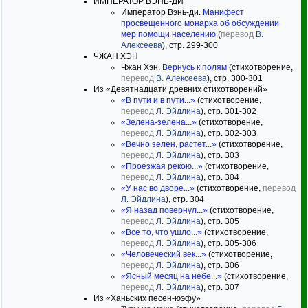
ИМПЕРАТОР ВЭНЬ-ДИ
Император Вэнь-ди.
Манифест
просвещенного монарха об обсуждении
мер помощи населению
(
перевод
В.
Алексеева
), стр. 299-300
ЧЖАН ХЭН
Чжан Хэн.
Вернусь к полям
(стихотворение,
перевод
В. Алексеева
), стр. 300-301
Из «Девятнадцати древних стихотворений»
«В пути и в пути...»
(стихотворение,
перевод
Л. Эйдлина
), стр. 301-302
«Зелена-зелена...»
(стихотворение,
перевод
Л. Эйдлина
), стр. 302-303
«Вечно зелен, растет...»
(стихотворение,
перевод
Л. Эйдлина
), стр. 303
«Проезжая рекою...»
(стихотворение,
перевод
Л. Эйдлина
), стр. 304
«У нас во дворе...»
(стихотворение,
перевод
Л. Эйдлина
), стр. 304
«Я назад повернул...»
(стихотворение,
перевод
Л. Эйдлина
), стр. 305
«Все то, что ушло...»
(стихотворение,
перевод
Л. Эйдлина
), стр. 305-306
«Человеческий век...»
(стихотворение,
перевод
Л. Эйдлина
), стр. 306
«Ясный месяц на небе...»
(стихотворение,
перевод
Л. Эйдлина
), стр. 307
Из «Ханьских песен-юэфу»