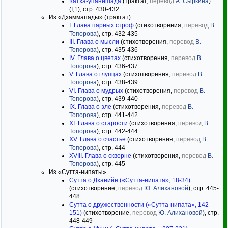
Катха-упанишада
(трактат,
перевод
А. Сыркина
)
(I,1), стр. 430-432
Из «Дхаммапады» (трактат)
I. Глава парных строф
(стихотворения,
перевод
В.
Топорова
), стр. 432-435
III. Глава о мысли
(стихотворения,
перевод
В.
Топорова
), стр. 435-436
IV. Глава о цветах
(стихотворения,
перевод
В.
Топорова
), стр. 436-437
V. Глава о глупцах
(стихотворения,
перевод
В.
Топорова
), стр. 438-439
VI. Глава о мудрых
(стихотворения,
перевод
В.
Топорова
), стр. 439-440
IX. Глава о зле
(стихотворения,
перевод
В.
Топорова
), стр. 441-442
XI. Глава о старости
(стихотворения,
перевод
В.
Топорова
), стр. 442-444
XV. Глава о счастье
(стихотворения,
перевод
В.
Топорова
), стр. 444
XVIII. Глава о скверне
(стихотворения,
перевод
В.
Топорова
), стр. 445
Из «Сутта-нипаты»
Сутта о Дханийе («Сутта-нипата», 18-34)
(стихотворение,
перевод
Ю. Алихановой
), стр. 445-
448
Сутта о дружественности («Сутта-нипата», 142-
151)
(стихотворение,
перевод
Ю. Алихановой
), стр.
448-449