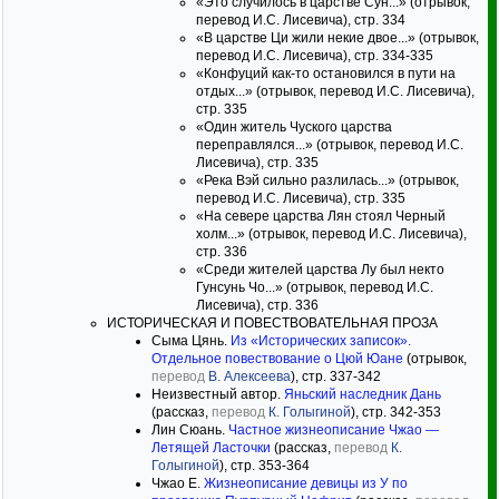
«Это случилось в царстве Сун...» (отрывок,
перевод И.С. Лисевича), стр. 334
«В царстве Ци жили некие двое...» (отрывок,
перевод И.С. Лисевича), стр. 334-335
«Конфуций как-то остановился в пути на
отдых...» (отрывок, перевод И.С. Лисевича),
стр. 335
«Один житель Чуского царства
переправлялся...» (отрывок, перевод И.С.
Лисевича), стр. 335
«Река Вэй сильно разлилась...» (отрывок,
перевод И.С. Лисевича), стр. 335
«На севере царства Лян стоял Черный
холм...» (отрывок, перевод И.С. Лисевича),
стр. 336
«Среди жителей царства Лу был некто
Гунсунь Чо...» (отрывок, перевод И.С.
Лисевича), стр. 336
ИСТОРИЧЕСКАЯ И ПОВЕСТВОВАТЕЛЬНАЯ ПРОЗА
Сыма Цянь.
Из «Исторических записок».
Отдельное повествование о Цюй Юане
(отрывок,
перевод
В. Алексеева
), стр. 337-342
Неизвестный автор.
Яньский наследник Дань
(рассказ,
перевод
К. Голыгиной
), стр. 342-353
Лин Сюань.
Частное жизнеописание Чжао —
Летящей Ласточки
(рассказ,
перевод
К.
Голыгиной
), стр. 353-364
Чжао Е.
Жизнеописание девицы из У по