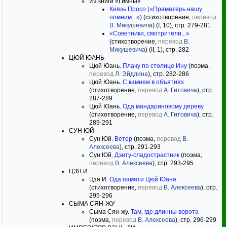
Из книги «Гимны»
Князь Просо («Праматерь нашу
помним...»)
(стихотворение,
перевод
В. Микушевича
) (I, 10), стр. 279-281
«Советники, смотрители...»
(стихотворение,
перевод
В.
Микушевича
) (II, 1), стр. 282
ЦЮЙ ЮАНЬ
Цюй Юань.
Плачу по столице Ину
(поэма,
перевод
Л. Эйдлина
), стр. 282-286
Цюй Юань.
С камнем в объятиях
(стихотворение,
перевод
А. Гитовича
), стр.
287-289
Цюй Юань.
Ода мандариновому дереву
(стихотворение,
перевод
А. Гитовича
), стр.
289-291
СУН ЮЙ
Сун Юй.
Ветер
(поэма,
перевод
В.
Алексеева
), стр. 291-293
Сун Юй.
Дэнту-сладострастник
(поэма,
перевод
В. Алексеева
), стр. 293-295
ЦЗЯ И
Цзя И.
Ода памяти Цюй Юаня
(стихотворение,
перевод
В. Алексеева
), стр.
295-296
СЫМА СЯН-ЖУ
Сыма Сян-жу.
Там, где длинны ворота
(поэма,
перевод
В. Алексеева
), стр. 296-299