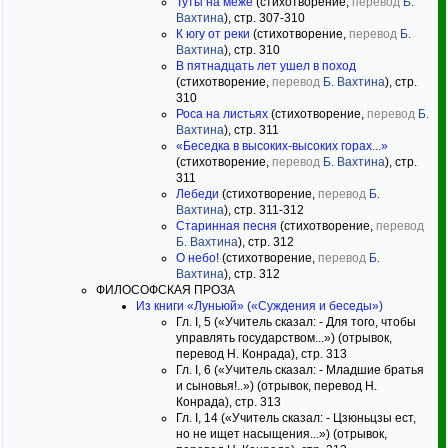
Туты на меже
(стихотворение,
перевод
Б.
Вахтина
), стр. 307-310
К югу от реки
(стихотворение,
перевод
Б.
Вахтина
), стр. 310
В пятнадцать лет ушел в поход
(стихотворение,
перевод
Б. Вахтина
), стр.
310
Роса на листьях
(стихотворение,
перевод
Б.
Вахтина
), стр. 311
«Беседка в высоких-высоких горах...»
(стихотворение,
перевод
Б. Вахтина
), стр.
311
Лебеди
(стихотворение,
перевод
Б.
Вахтина
), стр. 311-312
Старинная песня
(стихотворение,
перевод
Б. Вахтина
), стр. 312
О небо!
(стихотворение,
перевод
Б.
Вахтина
), стр. 312
ФИЛОСОФСКАЯ ПРОЗА
Из книги «Луньюй» («Суждения и беседы»)
Гл. I, 5 («Учитель сказал: - Для того, чтобы
управлять государством...») (отрывок,
перевод Н. Конрада), стр. 313
Гл. I, 6 («Учитель сказал: - Младшие братья
и сыновья!..») (отрывок, перевод Н.
Конрада), стр. 313
Гл. I, 14 («Учитель сказал: - Цзюньцзы ест,
но не ищет насыщения...») (отрывок,