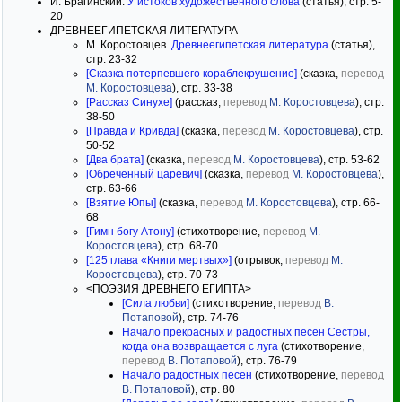
И. Брагинский.
У истоков художественного слова
(статья), стр. 5-
20
ДРЕВНЕЕГИПЕТСКАЯ ЛИТЕРАТУРА
М. Коростовцев.
Древнеегипетская литература
(статья),
стр. 23-32
[Сказка потерпевшего кораблекрушение]
(сказка,
перевод
М. Коростовцева
), стр. 33-38
[Рассказ Синухе]
(рассказ,
перевод
М. Коростовцева
), стр.
38-50
[Правда и Кривда]
(сказка,
перевод
М. Коростовцева
), стр.
50-52
[Два брата]
(сказка,
перевод
М. Коростовцева
), стр. 53-62
[Обреченный царевич]
(сказка,
перевод
М. Коростовцева
),
стр. 63-66
[Взятие Юпы]
(сказка,
перевод
М. Коростовцева
), стр. 66-
68
[Гимн богу Атону]
(стихотворение,
перевод
М.
Коростовцева
), стр. 68-70
[125 глава «Книги мертвых»]
(отрывок,
перевод
М.
Коростовцева
), стр. 70-73
<ПОЭЗИЯ ДРЕВНЕГО ЕГИПТА>
[Сила любви]
(стихотворение,
перевод
В.
Потаповой
), стр. 74-76
Начало прекрасных и радостных песен Сестры,
когда она возвращается с луга
(стихотворение,
перевод
В. Потаповой
), стр. 76-79
Начало радостных песен
(стихотворение,
перевод
В. Потаповой
), стр. 80