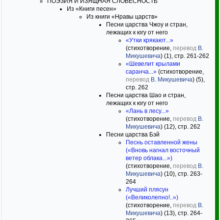
ПОЭЗИЯ И ИЗЯЩНАЯ СЛОВЕСНОСТЬ
Из «Книги песен»
Из книги «Нравы царств»
Песни царства Чжоу и стран,
лежащих к югу от него
«Утки крякают...»
(стихотворение,
перевод
В.
Микушевича
) (1), стр. 261-262
«Шевелит крылами
саранча...»
(стихотворение,
перевод
В. Микушевича
) (5),
стр. 262
Песни царства Шао и стран,
лежащих к югу от него
«Лань в лесу...»
(стихотворение,
перевод
В.
Микушевича
) (12), стр. 262
Песни царства Бэй
Песнь оставленной жены
(«Вновь нагнал восточный
ветер облака...»)
(стихотворение,
перевод
В.
Микушевича
) (10), стр. 263-
264
Лучший плясун
(«Великолепно!..»)
(стихотворение,
перевод
В.
Микушевича
) (13), стр. 264-