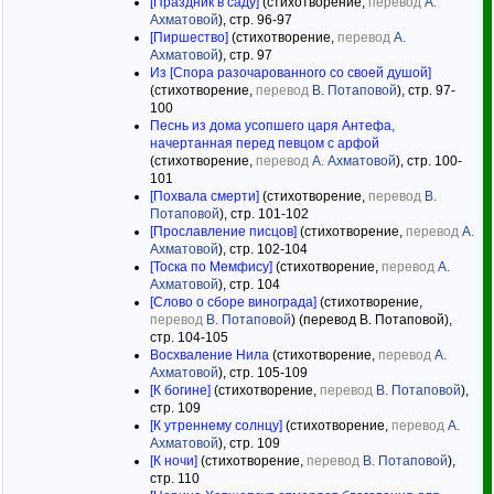
[Праздник в саду]
(стихотворение,
перевод
А.
Ахматовой
), стр. 96-97
[Пиршество]
(стихотворение,
перевод
А.
Ахматовой
), стр. 97
Из [Спора разочарованного со своей душой]
(стихотворение,
перевод
В. Потаповой
), стр. 97-
100
Песнь из дома усопшего царя Антефа,
начертанная перед певцом с арфой
(стихотворение,
перевод
А. Ахматовой
), стр. 100-
101
[Похвала смерти]
(стихотворение,
перевод
В.
Потаповой
), стр. 101-102
[Прославление писцов]
(стихотворение,
перевод
А.
Ахматовой
), стр. 102-104
[Тоска по Мемфису]
(стихотворение,
перевод
А.
Ахматовой
), стр. 104
[Слово о сборе винограда]
(стихотворение,
перевод
В. Потаповой
) (перевод В. Потаповой),
стр. 104-105
Восхваление Нила
(стихотворение,
перевод
А.
Ахматовой
), стр. 105-109
[К богине]
(стихотворение,
перевод
В. Потаповой
),
стр. 109
[К утреннему солнцу]
(стихотворение,
перевод
А.
Ахматовой
), стр. 109
[К ночи]
(стихотворение,
перевод
В. Потаповой
),
стр. 110