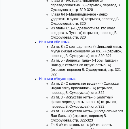
Глава 57 («Страна управляется
справедливостью...») (отрывок, перевод В.
Сухорукова), стр. 319-320
Глава 64 («Малоподвижное - легко
удержать в руках...») (отрывок, перевод В.
Сухорукова), стр. 320
Из главы 65 («В древности те, кто умел
следовать Пути...») (отрывок, перевод В.
Сухорукова), стр. 320
Из книги «Ле-цзы»
Из гл. 8 «О совпадениях» («Циньский князь
Мугун сказал конюшему Бо Лэ...») (отрывок,
перевод В. Сухорукова), стр. 320-321
Из гл. 5 «Вопросы Тана» («Горы Тайхан и
Ванъу, в семьсот ли окружностью...»)
(отрывок, перевод В. Сухорукова), стр. 321-
322
Из книги «Чжуан-цзы»
Из гл. 2 «О равенстве вещей» («Однажды
Чжуан Чжоу приснилось...») (отрывок,
перевод В. Сухорукова), стр. 322
Из гл. 3 «Искусство жить» («Болотный
фазан через десять шагов...») (отрывок,
перевод В. Сухорукова), стр. 322
Из гл. 3 «Искусство жить» («Когда скончался
Лао Дань...») (отрывок, перевод В.
Сухорукова), стр. 322-323
Гл. 9 «У коня копыта...» («У коня есть