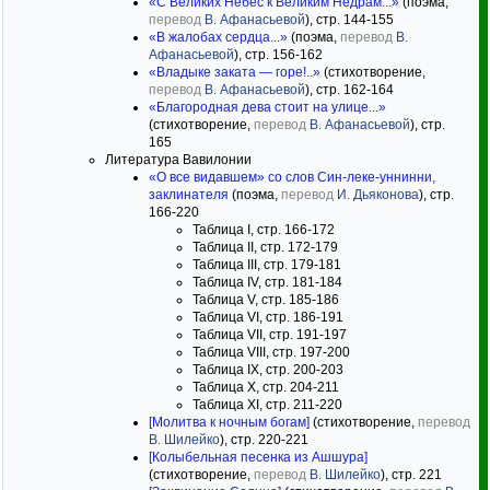
«С Великих Небес к Великим Недрам...»
(поэма,
перевод
В. Афанасьевой
), стр. 144-155
«В жалобах сердца...»
(поэма,
перевод
В.
Афанасьевой
), стр. 156-162
«Владыке заката — горе!..»
(стихотворение,
перевод
В. Афанасьевой
), стр. 162-164
«Благородная дева стоит на улице...»
(стихотворение,
перевод
В. Афанасьевой
), стр.
165
Литература Вавилонии
«О все видавшем» со слов Син-леке-уннинни,
заклинателя
(поэма,
перевод
И. Дьяконова
), стр.
166-220
Таблица I, стр. 166-172
Таблица II, стр. 172-179
Таблица III, стр. 179-181
Таблица IV, стр. 181-184
Таблица V, стр. 185-186
Таблица VI, стр. 186-191
Таблица VII, стр. 191-197
Таблица VIII, стр. 197-200
Таблица IX, стр. 200-203
Таблица X, стр. 204-211
Таблица XI, стр. 211-220
[Молитва к ночным богам]
(стихотворение,
перевод
В. Шилейко
), стр. 220-221
[Колыбельная песенка из Ашшура]
(стихотворение,
перевод
В. Шилейко
), стр. 221