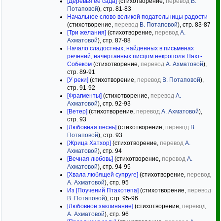
[Деревья ее сада]
(стихотворение,
перевод
В.
Потаповой
), стр. 81-83
Начальное слово великой подательницы радости
(стихотворение,
перевод
В. Потаповой
), стр. 83-87
[Три желания]
(стихотворение,
перевод
А.
Ахматовой
), стр. 87-88
Начало сладостных, найденных в письменах
речений, начертанных писцом некрополя Нахт-
Собеком
(стихотворение,
перевод
А. Ахматовой
),
стр. 89-91
[У реки]
(стихотворение,
перевод
В. Потаповой
),
стр. 91-92
[Фрагменты]
(стихотворение,
перевод
А.
Ахматовой
), стр. 92-93
[Ветер]
(стихотворение,
перевод
А. Ахматовой
),
стр. 93
[Любовная песнь]
(стихотворение,
перевод
В.
Потаповой
), стр. 93
[Жрица Хатхор]
(стихотворение,
перевод
А.
Ахматовой
), стр. 94
[Вечная любовь]
(стихотворение,
перевод
А.
Ахматовой
), стр. 94-95
[Хвала любящей супруге]
(стихотворение,
перевод
А. Ахматовой
), стр. 95
Из [Поучений Птахотепа]
(стихотворение,
перевод
В. Потаповой
), стр. 95-96
[Любовное заклинание]
(стихотворение,
перевод
А. Ахматовой
), стр. 96