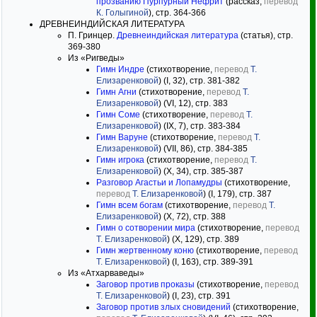
прозванию Пурпурный Нефрит
(рассказ,
перевод
К. Голыгиной
), стр. 364-366
ДРЕВНЕИНДИЙСКАЯ ЛИТЕРАТУРА
П. Гринцер.
Древнеиндийская литература
(статья), стр.
369-380
Из «Ригведы»
Гимн Индре
(стихотворение,
перевод
Т.
Елизаренковой
) (I, 32), стр. 381-382
Гимн Агни
(стихотворение,
перевод
Т.
Елизаренковой
) (VI, 12), стр. 383
Гимн Соме
(стихотворение,
перевод
Т.
Елизаренковой
) (IX, 7), стр. 383-384
Гимн Варуне
(стихотворение,
перевод
Т.
Елизаренковой
) (VII, 86), стр. 384-385
Гимн игрока
(стихотворение,
перевод
Т.
Елизаренковой
) (X, 34), стр. 385-387
Разговор Агастьи и Лопамудры
(стихотворение,
перевод
Т. Елизаренковой
) (I, 179), стр. 387
Гимн всем богам
(стихотворение,
перевод
Т.
Елизаренковой
) (X, 72), стр. 388
Гимн о сотворении мира
(стихотворение,
перевод
Т. Елизаренковой
) (X, 129), стр. 389
Гимн жертвенному коню
(стихотворение,
перевод
Т. Елизаренковой
) (I, 163), стр. 389-391
Из «Атхарваведы»
Заговор против проказы
(стихотворение,
перевод
Т. Елизаренковой
) (I, 23), стр. 391
Заговор против злых сновидений
(стихотворение,