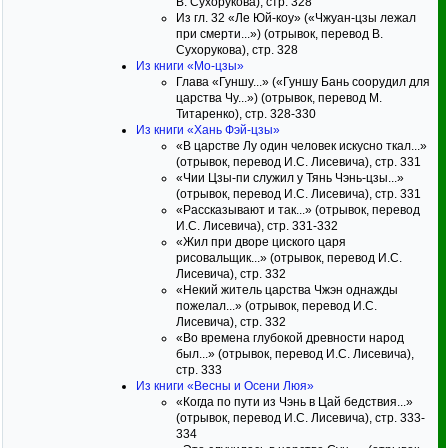
В. Сухорукова), стр. 328
Из гл. 32 «Ле Юй-коу» («Чжуан-цзы лежал
при смерти...») (отрывок, перевод В.
Сухорукова), стр. 328
Из книги «Мо-цзы»
Глава «Гуншу...» («Гуншу Бань соорудил для
царства Чу...») (отрывок, перевод М.
Титаренко), стр. 328-330
Из книги «Хань Фэй-цзы»
«В царстве Лу один человек искусно ткал...»
(отрывок, перевод И.С. Лисевича), стр. 331
«Чии Цзы-пи служил у Тянь Чэнь-цзы...»
(отрывок, перевод И.С. Лисевича), стр. 331
«Рассказывают и так...» (отрывок, перевод
И.С. Лисевича), стр. 331-332
«Жил при дворе циского царя
рисовальщик...» (отрывок, перевод И.С.
Лисевича), стр. 332
«Некий житель царства Чжэн однажды
пожелал...» (отрывок, перевод И.С.
Лисевича), стр. 332
«Во времена глубокой древности народ
был...» (отрывок, перевод И.С. Лисевича),
стр. 333
Из книги «Весны и Осени Люя»
«Когда по пути из Чэнь в Цай бедствия...»
(отрывок, перевод И.С. Лисевича), стр. 333-
334