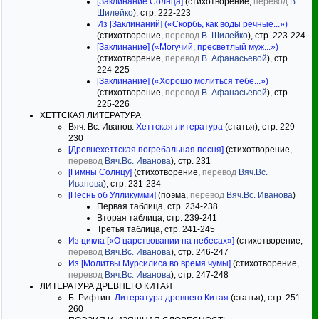
[Заклинание Солнца]
(стихотворение,
перевод
В.
Шилейко
), стр. 222-223
Из [Заклинаний] («Скорбь, как воды речные...»)
(стихотворение,
перевод
В. Шилейко
), стр. 223-224
[Заклинание] («Могучий, пресветлый муж...»)
(стихотворение,
перевод
В. Афанасьевой
), стр.
224-225
[Заклинание] («Хорошо молиться тебе...»)
(стихотворение,
перевод
В. Афанасьевой
), стр.
225-226
ХЕТТСКАЯ ЛИТЕРАТУРА
Вяч. Вс. Иванов.
Хеттская литература
(статья), стр. 229-
230
[Древнехеттская погребальная песня]
(стихотворение,
перевод
Вяч.Вс. Иванова
), стр. 231
[Гимны Солнцу]
(стихотворение,
перевод
Вяч.Вс.
Иванова
), стр. 231-234
[Песнь об Улликумми]
(поэма,
перевод
Вяч.Вс. Иванова
)
Первая таблица, стр. 234-238
Вторая таблица, стр. 239-241
Третья таблица, стр. 241-245
Из цикла [«О царствовании на небесах»]
(стихотворение,
перевод
Вяч.Вс. Иванова
), стр. 246-247
Из [Молитвы Мурсилиса во время чумы]
(стихотворение,
перевод
Вяч.Вс. Иванова
), стр. 247-248
ЛИТЕРАТУРА ДРЕВНЕГО КИТАЯ
Б. Рифтин.
Литература древнего Китая
(статья), стр. 251-
260