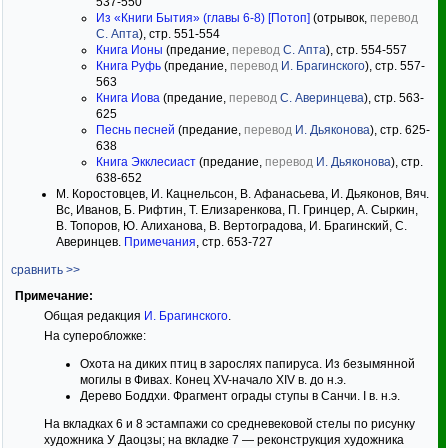
537-550
Из «Книги Бытия» (главы 6-8) [Потоп]
(отрывок,
перевод
С. Апта
), стр. 551-554
Книга Ионы
(предание,
перевод
С. Апта
), стр. 554-557
Книга Руфь
(предание,
перевод
И. Брагинского
), стр. 557-
563
Книга Иова
(предание,
перевод
С. Аверинцева
), стр. 563-
625
Песнь песней
(предание,
перевод
И. Дьяконова
), стр. 625-
638
Книга Экклесиаст
(предание,
перевод
И. Дьяконова
), стр.
638-652
М. Коростовцев, И. Кацнельсон, В. Афанасьева, И. Дьяконов, Вяч.
Вс, Иванов, Б. Рифтин, Т. Елизаренкова, П. Гринцер, А. Сыркин,
В. Топоров, Ю. Алиханова, В. Вертоградова, И. Брагинский, С.
Аверинцев.
Примечания
, стр. 653-727
сравнить >>
Примечание:
Общая редакция
И. Брагинского
.
На суперобложке:
Охота на диких птиц в зарослях папируса. Из безымянной
могилы в Фивах. Конец XV-начало XIV в. до н.э.
Дерево Боддхи. Фрагмент ограды ступы в Санчи. I в. н.э.
На вкладках 6 и 8 эстампажи со средневековой стелы по рисунку
художника У Даоцзы; на вкладке 7 — реконструкция художника