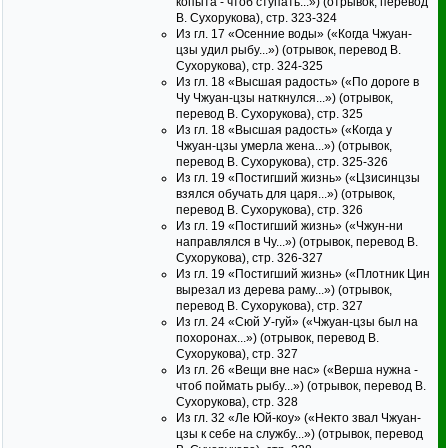
копыта - чтоб ступать...») (отрывок, перевод
В. Сухорукова), стр. 323-324
Из гл. 17 «Осенние воды» («Когда Чжуан-
цзы удил рыбу...») (отрывок, перевод В.
Сухорукова), стр. 324-325
Из гл. 18 «Высшая радость» («По дороге в
Чу Чжуан-цзы наткнулся...») (отрывок,
перевод В. Сухорукова), стр. 325
Из гл. 18 «Высшая радость» («Когда у
Чжуан-цзы умерла жена...») (отрывок,
перевод В. Сухорукова), стр. 325-326
Из гл. 19 «Постигший жизнь» («Цзисинцзы
взялся обучать для царя...») (отрывок,
перевод В. Сухорукова), стр. 326
Из гл. 19 «Постигший жизнь» («Чжун-ни
направлялся в Чу...») (отрывок, перевод В.
Сухорукова), стр. 326-327
Из гл. 19 «Постигший жизнь» («Плотник Цин
вырезал из дерева раму...») (отрывок,
перевод В. Сухорукова), стр. 327
Из гл. 24 «Сюй У-гуй» («Чжуан-цзы был на
похоронах...») (отрывок, перевод В.
Сухорукова), стр. 327
Из гл. 26 «Вещи вне нас» («Верша нужна -
чтоб поймать рыбу...») (отрывок, перевод В.
Сухорукова), стр. 328
Из гл. 32 «Ле Юй-коу» («Некто звал Чжуан-
цзы к себе на службу...») (отрывок, перевод