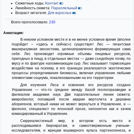
Сюжетные ходы:
Контакт
Линейность сюжета:
Параллельный
Возраст читателя:
Для взрослых
Всего проголосовало:
230
Аннотация:
В некоем условном месте и в не менее условное время (вполне
подойдет – «здесь и сейчас») существует Лес — гигантская
квазиразумная экосистема, целенаправленно формирующая сама
себя. Лес производит огромные объемы пищевых ресурсов,
пригодных в пищу, в отдельных местах — даже съедобную почву, по
вкусу и по фактуре напоминающую сыр. Лес оказывает тормозящее
воздействие на психику, в его границах реализуются экзотические
процессы упорядочивания биомассы, включая управление любыми
элементами социума, локализованными на его территории.
Для изучения Леса и освоения его ресурсов создано
Управление — что-то среднее между базой геологоразведки и
филиалом академии наук. Две параллельные линии сюжета:
микробиолог, попавший после аварии вертолета в деревню
аборигенов, который никак не может вернуться в Управление, и —
филолог, специалист по японской прозе, непонятно как и зачем
командированный в Управление.
Сюрреалистичный мир, в котором есть место и
расплодившимся бюрократам, и самоотверженным ученым–
исследователям, и жрицам кошмарного культа партеногенеза, и