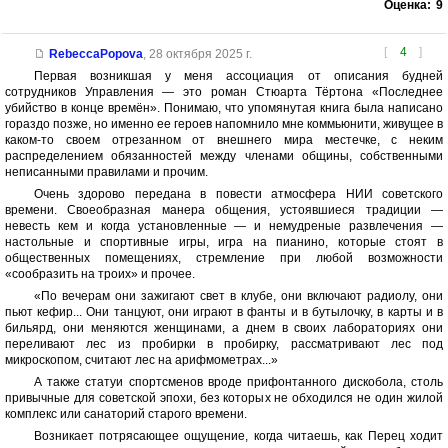
Оценка:
9
[
4
]
RebeccaPopova
,
28 октября 2025 г.
Первая возникшая у меня ассоциация от описания будней
сотрудников Управления — это роман Стюарта Тёртона «Последнее
убийство в конце времён». Понимаю, что упомянутая книга была написано
гораздо позже, но именно ее героев напомнило мне коммьюнити, живущее в
каком-то своем отрезанном от внешнего мира местечке, с неким
распределением обязанностей между членами общины, собственными
неписанными правилами и прочим.
Очень здорово передана в повести атмосфера НИИ советского
времени. Своеобразная манера общения, устоявшиеся традиции —
невесть кем и когда установленные — и немудреные развлечения —
настольные и спортивные игры, игра на пианино, которые стоят в
общественных помещениях, стремление при любой возможности
«сообразить на троих» и прочее.
«По вечерам они зажигают свет в клубе, они включают радиолу, они
пьют кефир... Они танцуют, они играют в фанты и в бутылочку, в карты и в
бильярд, они меняются женщинами, а днем в своих лабораториях они
переливают лес из пробирки в пробирку, рассматривают лес под
микроскопом, считают лес на арифмометрах...»
А также статуи спортсменов вроде прифонтанного дискобола, столь
привычные для советской эпохи, без которых не обходился не один жилой
комплекс или санаторий старого времени.
Возникает потрясающее ощущение, когда читаешь, как Перец ходит