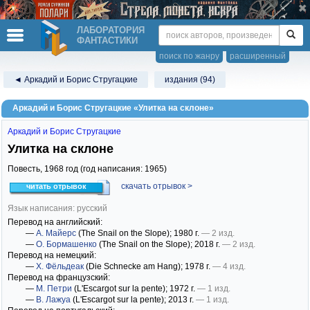
ЛАБОРАТОРИЯ
ФАНТАСТИКИ
поиск по жанру
расширенный
◄ Аркадий и Борис Стругацкие
издания (94)
Аркадий и Борис Стругацкие «Улитка на склоне»
Аркадий и Борис Стругацкие
Улитка на склоне
Повесть,
1968
год (год написания: 1965)
скачать отрывок >
читать отрывок
Язык написания: русский
Перевод на английский:
—
А. Майерс
(The Snail on the Slope)
; 1980 г.
— 2 изд.
—
О. Бормашенко
(The Snail on the Slope)
; 2018 г.
— 2 изд.
Перевод на немецкий:
—
Х. Фёльдеак
(Die Schnecke am Hang)
; 1978 г.
— 4 изд.
Перевод на французский:
—
М. Петри
(L'Escargot sur la pente)
; 1972 г.
— 1 изд.
—
В. Лажуа
(L'Escargot sur la pente)
; 2013 г.
— 1 изд.