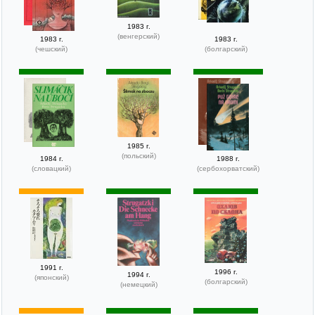
1983 г.
(венгерский)
1983 г.
1983 г.
(чешский)
(болгарский)
1985 г.
(польский)
1984 г.
1988 г.
(словацкий)
(сербохорватский)
1991 г.
1996 г.
1994 г.
(японский)
(болгарский)
(немецкий)