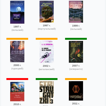
1997 г.
1999 г.
1997 г.
(португальский)
(польский)
(польский)
2000 г.
2007 г.
2002 г.
(турецкий)
(эсперанто)
(каталанский)
2011 г.
2010 г.