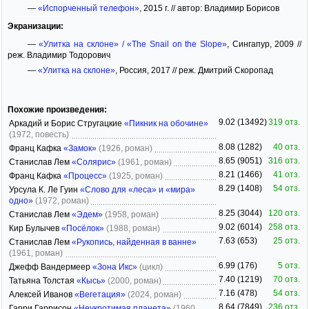
—
«Испорченный телефон»
, 2015 г. // автор: Владимир Борисов
Экранизации:
—
«Улитка на склоне» / «The Snail on the Slope»
, Сингапур, 2009 //
реж. Владимир Тодорович
—
«Улитка на склоне»
, Россия, 2017 // реж. Дмитрий Скоропад
Похожие произведения:
9.02 (13492)
319 отз.
Аркадий и Борис Стругацкие
«Пикник на обочине»
(1972, повесть)
8.08 (1282)
40 отз.
Франц Кафка
«Замок»
(1926, роман)
8.65 (9051)
316 отз.
Станислав Лем
«Солярис»
(1961, роман)
8.21 (1466)
41 отз.
Франц Кафка
«Процесс»
(1925, роман)
8.29 (1408)
54 отз.
Урсула К. Ле Гуин
«Слово для «леса» и «мира»
одно»
(1972, роман)
8.25 (3044)
120 отз.
Станислав Лем
«Эдем»
(1958, роман)
9.02 (6014)
258 отз.
Кир Булычев
«Посёлок»
(1988, роман)
7.63 (653)
25 отз.
Станислав Лем
«Рукопись, найденная в ванне»
(1961, роман)
6.99 (176)
5 отз.
Джефф Вандермеер
«Зона Икс»
(цикл)
7.40 (1219)
70 отз.
Татьяна Толстая
«Кысь»
(2000, роман)
7.16 (478)
54 отз.
Алексей Иванов
«Вегетация»
(2024, роман)
8.64 (7849)
236 отз.
Гарри Гаррисон
«Неукротимая планета»
(1960,