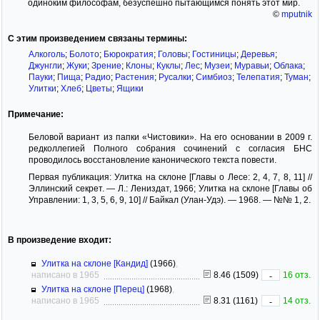
одиноким философам, безуспешно пытающимся понять этот мир.
©
mputnik
С этим произведением связаны термины:
Алкоголь
;
Болото
;
Бюрократия
;
Головы
;
Гостиницы
;
Деревья
;
Джунгли
;
Жуки
;
Зрение
;
Клоны
;
Куклы
;
Лес
;
Музеи
;
Муравьи
;
Облака
;
Пауки
;
Пища
;
Радио
;
Растения
;
Русалки
;
Симбиоз
;
Телепатия
;
Туман
;
Улитки
;
Хлеб
;
Цветы
;
Ящики
Примечание:
Беловой вариант из папки «Чистовики». На его основании в 2009 г.
редколлегией Полного собрания сочинений с согласия БНС
проводилось восстановление канонического текста повести.
Первая публикация: Улитка на склоне [Главы о Лесе: 2, 4, 7, 8, 11] //
Эллинский секрет. — Л.: Лениздат, 1966; Улитка на склоне [Главы об
Управлении: 1, 3, 5, 6, 9, 10] // Байкал (Улан-Удэ). — 1968. — №№ 1, 2.
В произведение входит:
Улитка на склоне [Кандид]
(1966)
,
написано в 1965
8.46 (1509)
16 отз.
-
Улитка на склоне [Перец]
(1968)
,
написано в 1965
8.31 (1161)
14 отз.
-