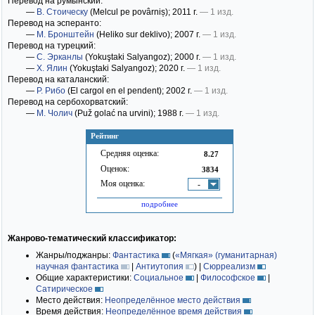
Перевод на румынский:
—
В. Стоическу
(Melcul pe povârniș)
; 2011 г.
— 1 изд.
Перевод на эсперанто:
—
М. Бронштейн
(Heliko sur deklivo)
; 2007 г.
— 1 изд.
Перевод на турецкий:
—
С. Эрканлы
(Yokuştaki Salyangoz)
; 2000 г.
— 1 изд.
—
Х. Ялин
(Yokuştaki Salyangoz)
; 2020 г.
— 1 изд.
Перевод на каталанский:
—
Р. Рибо
(El cargol en el pendent)
; 2002 г.
— 1 изд.
Перевод на сербохорватский:
—
М. Чолич
(Puž golać na urvini)
; 1988 г.
— 1 изд.
Рейтинг
Средняя оценка:
8.27
Оценок:
3834
Моя оценка:
-
подробнее
Жанрово-тематический классификатор:
Жанры/поджанры:
Фантастика
(
«Мягкая» (гуманитарная)
научная фантастика
|
Антиутопия
)
|
Сюрреализм
Общие характеристики:
Социальное
|
Философское
|
Сатирическое
Место действия:
Неопределённое место действия
Время действия:
Неопределённое время действия