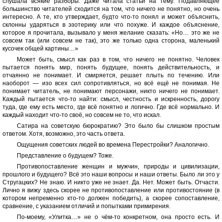
слушала всякие разборы. Даже читала статьи на тему. Подавляющее
большинство читателей сходится на том, что ничего не понятно, но очень
интересно. А те, кто утверждает, будто что-то понял и может объяснить,
склонны ударяться в эзотерику или что похуже. И каждое объяснение,
которое я прочитала, вызывало у меня желание сказать: «Но… это же не
совсем так (или совсем не так), это же только одна сторона, маленький
кусочек общей картины…»
Может быть, смысл как раз в том, что ничего не понятно. Человек
пытается понять мир, понять будущее, понять действительность, и
отчаянно не понимает. И смиряется, решает плыть по течению. Или
наоборот — изо всех сил сопротивляться, но всё ещё не понимая. Не
понимает читатель, не понимают персонажи, никто ничего не понимает.
Каждый пытается что-то найти: смысл, честность и искренность, дорогу
туда, где ему есть место, где всё понятно и логично. Где всё нормально. И
каждый находит что-то своё, но совсем не то, что искал.
Сатира на советскую бюрократию? Это было бы слишком простым
ответом. Хотя, возможно, это часть ответа.
Ощущения советских людей во времена Перестройки? Аналогично.
Представление о будущем? Тоже.
Противопоставление женщин и мужчин, природы и цивилизации,
прошлого и будущего? Всё это наши вопросы и наши ответы. Было ли это у
Стругацких? Не знаю. И никто уже не знает. Да. Нет. Может быть. Отчасти.
Лично я вижу здесь скорее не противопоставление или противостояние (в
котором непременно кто-то должен победить), а скорее сопоставление,
сравнение, с указанием отличий и попытками примирения.
По-моему, «Улитка…» не о чём-то конкретном, она просто есть. И