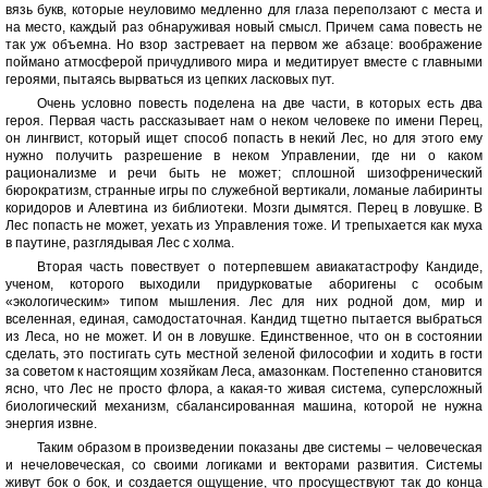
вязь букв, которые неуловимо медленно для глаза переползают с места и
на место, каждый раз обнаруживая новый смысл. Причем сама повесть не
так уж объемна. Но взор застревает на первом же абзаце: воображение
поймано атмосферой причудливого мира и медитирует вместе с главными
героями, пытаясь вырваться из цепких ласковых пут.
Очень условно повесть поделена на две части, в которых есть два
героя. Первая часть рассказывает нам о неком человеке по имени Перец,
он лингвист, который ищет способ попасть в некий Лес, но для этого ему
нужно получить разрешение в неком Управлении, где ни о каком
рационализме и речи быть не может; сплошной шизофренический
бюрократизм, странные игры по служебной вертикали, ломаные лабиринты
коридоров и Алевтина из библиотеки. Мозги дымятся. Перец в ловушке. В
Лес попасть не может, уехать из Управления тоже. И трепыхается как муха
в паутине, разглядывая Лес с холма.
Вторая часть повествует о потерпевшем авиакатастрофу Кандиде,
ученом, которого выходили придурковатые аборигены с особым
«экологическим» типом мышления. Лес для них родной дом, мир и
вселенная, единая, самодостаточная. Кандид тщетно пытается выбраться
из Леса, но не может. И он в ловушке. Единственное, что он в состоянии
сделать, это постигать суть местной зеленой философии и ходить в гости
за советом к настоящим хозяйкам Леса, амазонкам. Постепенно становится
ясно, что Лес не просто флора, а какая-то живая система, суперсложный
биологический механизм, сбалансированная машина, которой не нужна
энергия извне.
Таким образом в произведении показаны две системы – человеческая
и нечеловеческая, со своими логиками и векторами развития. Системы
живут бок о бок, и создается ощущение, что просуществуют так до конца