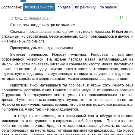
Сортировка:
по актуальности
по дате
по рейтингу
по оценке
[
12
]
O.K.
,
21 января 2026 г.
Сказ о том, как день сутра не задался.
Сначала просыпаешься в холодном поту после кошмара. И был он не
страшный, но бессвязный, бессмысленный, одно превращалось в другое, и
ни в чём не было смысла.
Проснулся, умылся, едва оклемался.
Включил телевизор. Новости культуры. Репортаж с выставки
современной живописи. На экране пёстрая мазня, наталкивающая на
мысль, что если привязать кисточку к собачьему хвосту, может получиться
нечто занятное. И вдруг камера выхватывает интеллигентную, вполне
адекватную с вида даму – искусствоведа, кандидата, научного сотрудника –
которая с серьёзным видом называет мазню шедевром, а автора гением.
Идиотизм, тихо материшься ты про себя, и чтобы хоть чем-то себя
порадовать, достаёшь книгу. Причём не абы какую, а от любимых братьев
Стругацких. В предвкушении чего-то умного ты проваливаешься в мягкое
кресло. И уже с первых страниц чувствуешь, что что-то снова пошло не так.
Но пока не паникуешь: ждёшь, веришь, что рано или поздно всё разложится
по полочкам. А оно так и не раскладывается…
…и тогда ты понимаешь, что кошмарный сон и абсурд с выставки
живописи – это не худшее, что случилось с тобой за день… Причём все эти
события одного порядка. Бред, от которого пытаешься убежать, но вместо
бега топчешься на месте, бред, который признаётся шедевром… Как новое