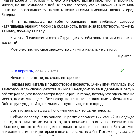
платье короля… Потому что как-то неловко признаться, что ты прочитал
книжку, но ни бельмеса в ней не понял, потому что из уважения к гениям
язык не поворачивается назвать вещи своими именами: назвать бред
бредом.
И ты выжимаешь из себя оправдания для любимых авторов,
натягиваешь оценку: плюсик за образность, плюсик за грамотность, ложечку
за маму, ложечку за папу…
К чёрту! Я слишком уважаю Стругацких, чтобы завышать им оценки из
жалости!
Моё счастье, что своё знакомство с ними я начала не с этого.
Оценка:
3
[
14
]
Алираэль
,
23 мая 2025 г.
Ничего не понятно, но очень интересно.
Первый раз читала в подростковом возрасте. Очень впечатлилась, ибо
заметную часть своего детства я была Кандидом: жила в деревне в лесу и
всё твердила, что послезавтра переберусь в город, потому что здесь мне не
место, плохо мне здесь. Все вокруг невнятные, непонятные и безмозглые.
Всё вокруг чуждое. И одна мысль — нужно уходить в город.
Вот это запало в душу. Но, о чём книга, я тогда не поняла.
Сейчас переслушала заново. В рамках совместных чтений в надежде
на то, что там окажется кто-то, кто поможет понять. Не обязательно
объяснит, но хотя бы подкинет какие-то мысли, вопросы, обратит моё
внимание на мелочи, которые я иначе не заметила бы. Потом ещё искала и