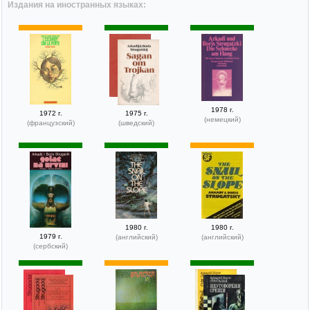
Издания на иностранных языках:
1978 г.
1972 г.
1975 г.
(немецкий)
(французский)
(шведский)
1980 г.
1980 г.
1979 г.
(английский)
(английский)
(сербский)