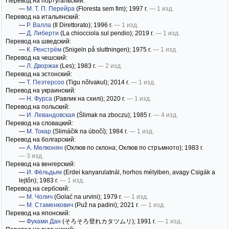
Перевод на португальский:
—
М. Т. П. Перейра
(Floresta sem fim)
; 1997 г.
— 1 изд.
Перевод на итальянский:
—
Р. Валла
(Il Direttorato)
; 1996 г.
— 1 изд.
—
Д. Либерти
(La chiocciola sul pendio)
; 2019 г.
— 1 изд.
Перевод на шведский:
—
К. Ренстрём
(Snigeln på sluttningen)
; 1975 г.
— 1 изд.
Перевод на чешский:
—
Л. Дворжак
(Les)
; 1983 г.
— 2 изд.
Перевод на эстонский:
—
Т. Пеэтерсоо
(Tigu nõlvakul)
; 2014 г.
— 1 изд.
Перевод на украинский:
—
Н. Фурса
(Равлик на схилі)
; 2020 г.
— 1 изд.
Перевод на польский:
—
И. Левандовская
(Ślimak na zboczu)
; 1985 г.
— 4 изд.
Перевод на словацкий:
—
М. Токар
(Slimáčik na úbočí)
; 1984 г.
— 1 изд.
Перевод на болгарский:
—
А. Мелконян
(Охлюв по склона; Охлюв по стръмното)
; 1983 г.
— 3 изд.
Перевод на венгерский:
—
И. Фёльдьяк
(Erdei kanyarulatnál, horhos mélyiben, avagy Csigák a
lejtőn)
; 1983 г.
— 1 изд.
Перевод на сербский:
—
М. Чолич
(Golać na urvini)
; 1979 г.
— 1 изд.
—
М. Стаменкович
(Puž na padini)
; 2021 г.
— 1 изд.
Перевод на японский:
—
Фуками Дан
(そろそろ登れカタツムリ)
; 1991 г.
— 1 изд.