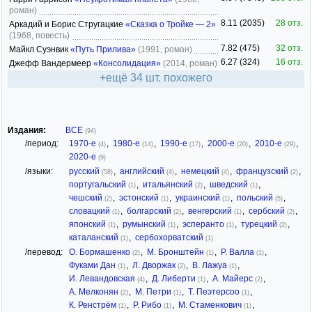
роман)
8.11 (2035)
28 отз.
Аркадий и Борис Стругацкие
«Сказка о Тройке — 2»
(1968, повесть)
7.82 (475)
32 отз.
Майкл Суэнвик
«Путь Прилива»
(1991, роман)
6.27 (324)
16 отз.
Джефф Вандермеер
«Консолидация»
(2014, роман)
+ещё 34 шт. похожего
Издания:
ВСЕ
(94)
/период:
1970-е
,
1980-е
,
1990-е
,
2000-е
,
2010-е
,
(4)
(14)
(17)
(20)
(29)
2020-е
(9)
/языки:
русский
,
английский
,
немецкий
,
французский
,
(58)
(4)
(4)
(2)
португальский
,
итальянский
,
шведский
,
(1)
(2)
(1)
чешский
,
эстонский
,
украинский
,
польский
,
(2)
(1)
(1)
(5)
словацкий
,
болгарский
,
венгерский
,
сербский
,
(1)
(2)
(1)
(2)
японский
,
румынский
,
эсперанто
,
турецкий
,
(1)
(1)
(1)
(2)
каталанский
,
сербохорватский
(1)
(1)
/перевод:
О. Бормашенко
,
М. Бронштейн
,
Р. Валла
,
(2)
(1)
(1)
Фуками Дан
,
Л. Дворжак
,
В. Лажуа
,
(1)
(2)
(1)
И. Левандовская
,
Д. Либерти
,
А. Майерс
,
(4)
(1)
(2)
А. Мелконян
,
М. Петри
,
Т. Пеэтерсоо
,
(2)
(1)
(1)
К. Ренстрём
,
Р. Рибо
,
М. Стаменкович
,
(1)
(1)
(1)