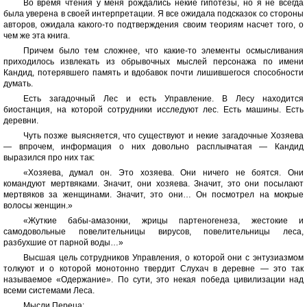
Во время чтения у меня рождались некие гипотезы, но я не всегда
была уверена в своей интерпретации. Я все ожидала подсказок со стороны
авторов, ожидала какого-то подтверждения своим теориям насчет того, о
чем же эта книга.
Причем было тем сложнее, что какие-то элементы осмысливания
приходилось извлекать из обрывочных мыслей персонажа по имени
Кандид, потерявшего память и вдобавок почти лишившегося способности
думать.
Есть загадочный Лес и есть Управление. В Лесу находится
биостанция, на которой сотрудники исследуют лес. Есть машины. Есть
деревни.
Чуть позже выясняется, что существуют и некие загадочные Хозяева
— впрочем, информация о них довольно расплывчатая — Кандид
выразился про них так:
«Хозяева, думал он. Это хозяева. Они ничего не боятся. Они
командуют мертвяками. Значит, они хозяева. Значит, это они посылают
мертвяков за женщинами. Значит, это они… Он посмотрел на мокрые
волосы женщин.»
«Жуткие бабы-амазонки, жрицы партеногенеза, жестокие и
самодовольные повелительницы вирусов, повелительницы леса,
разбухшие от парной воды…»
Высшая цель сотрудников Управления, о которой они с энтузиазмом
толкуют и о которой монотонно твердит Слухач в деревне — это так
называемое «Одержание». По сути, это некая победа цивилизации над
всеми системами Леса.
Мысли Переца: