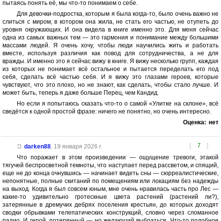
пытаясь понять её, мы что-то понимаем о себе.
Для девочки-подростка, которым я была когда-то, было очень важно не
слиться с миром, в котором она жила, не стать его частью, не отупеть до
уровня окружающих. И она видела в книге именно это. Для меня сейчас
одна из самых важных тем — это гармония и понимание между большими
массами людей. Я очень хочу, чтобы люди научились жить и работать
вместе, используя различия как повод для сотрудничества, а не для
вражды. И именно это я сейчас вижу в книге. Я вижу несколько групп, каждая
из которых не понимает всё остальное и пытается переделать его под
себя, сделать всё частью себя. И я вижу это глазами героев, которые
чувствуют, что это плохо, но не знают, как сделать, чтобы стало лучше. И
может быть, теперь я даже больше Перец, чем Кандид.
Но если я попытаюсь сказать что-то о самой «Улитке на склоне», всё
сведётся к одной простой фразе: ничего не понятно, но очень интересно.
Оценка:
нет
[
7
]
darken88
,
19 января 2026 г.
Что поражает в этом произведении — ощущение тревоги, этакой
тягучей беспросветной темноты, что наступает перед рассветом, и спящий,
еще не до конца очнувшись — начинает видеть сны — сюрреалистические,
непонятные, полные скитаний по помещениям или локациям без надежды
на выход. Когда я был совсем юным, мне очень нравилась часть про Лес —
какие-то удивительно гротескные цвета растений (растений ли?),
затерянные в дремучих дебрях поселения крестьян, до которых доходят
сводки обрывками телепатических конструкций, словно через сломанное
радио. И герой, потерянный — но желающий выбраться. Что-то подобное