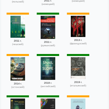
2011 г.
(немецкий)
(польский)
(немецкий)
2013 г.
2011 г.
2011 г.
(французский)
(чешский)
(румынский)
2019 г.
2018 г.
2014 г.
(итальянский)
(английский)
(эстонский)