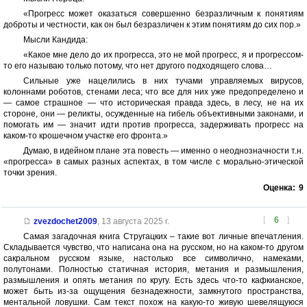
«Прогресс может оказаться совершенно безразличным к понятиям
доброты и честности, как он был безразличен к этим понятиям до сих пор.»
Мысли Кандида:
«Какое мне дело до их прогресса, это не мой прогресс, я и прогрессом-
то его называю только потому, что нет другого подходящего слова…
Сильные уже нацелились в них тучами управляемых вирусов,
колоннами роботов, стенами леса; что все для них уже предопределено и
— самое страшное — что историческая правда здесь, в лесу, не на их
стороне, они — реликты, осужденные на гибель объективными законами, и
помогать им — значит идти против прогресса, задерживать прогресс на
каком-то крошечном участке его фронта.»
Думаю, в идейном плане эта повесть — именно о неоднозначности т.н.
«прогресса» в самых разных аспектах, в том числе с морально-этической
точки зрения.
Оценка:
9
[
6
]
zvezdochet2009
,
13 августа 2025 г.
Самая загадочная книга Стругацких – такие вот личные впечатления.
Складывается чувство, что написана она на русском, но на каком-то другом
сакральном русском языке, настолько все символично, намеками,
полутонами. Полностью статичная история, метания и размышления,
размышления и опять метания по кругу. Есть здесь что-то кафкианское,
может быть из-за ощущения безнадежности, замкнутого пространства,
ментальной ловушки. Сам текст похож на какую-то живую шевелящуюся