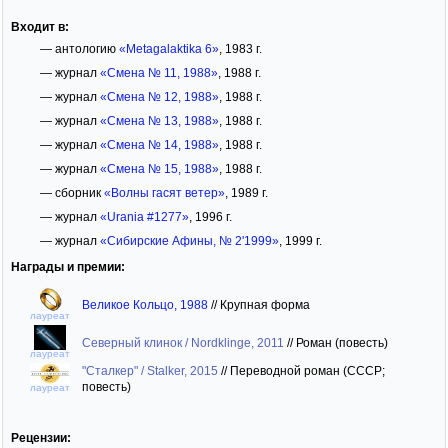
Входит в:
— антологию
«Metagalaktika 6»
, 1983 г.
— журнал
«Смена № 11, 1988»
, 1988 г.
— журнал
«Смена № 12, 1988»
, 1988 г.
— журнал
«Смена № 13, 1988»
, 1988 г.
— журнал
«Смена № 14, 1988»
, 1988 г.
— журнал
«Смена № 15, 1988»
, 1988 г.
— сборник
«Волны гасят ветер»
, 1989 г.
— журнал
«Urania #1277»
, 1996 г.
— журнал
«Сибирские Афины, № 2'1999»
, 1999 г.
Награды и премии:
Великое Кольцо, 1988
//
Крупная форма
лауреат
Северный клинок / Nordklinge, 2011
//
Роман (повесть)
лауреат
"Сталкер" / Stalker, 2015
//
Переводной роман (СССР;
повесть)
лауреат
Рецензии: