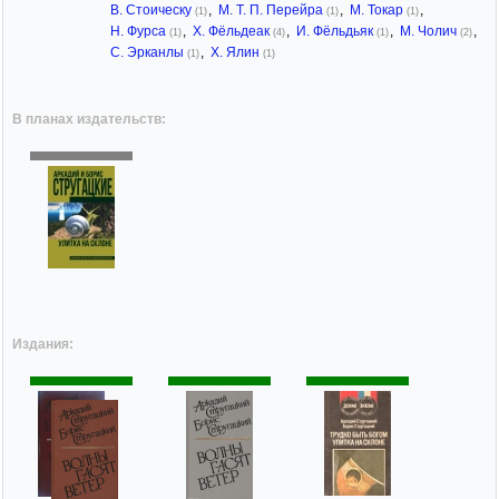
В. Стоическу
,
М. Т. П. Перейра
,
М. Токар
,
(1)
(1)
(1)
Н. Фурса
,
Х. Фёльдеак
,
И. Фёльдьяк
,
М. Чолич
,
(1)
(4)
(1)
(2)
С. Эрканлы
,
Х. Ялин
(1)
(1)
В планах издательств:
Издания: