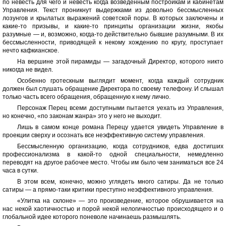
по невесть для чего и невесть когда возведенным постройкам и кабинетам
Управления. Текст проникнут выдержками из довольно бессмысленных
лозунгов и крылатых выражений советской поры. В которых заключены и
какие-то призывы, и какие-то принципы организации жизни, якобы
разумные — и, возможно, когда-то действительно бывшие разумными. В их
бессмысленности, приводящей к некому хождению по кругу, проступает
нечто кафкианское.
На вершине этой пирамиды — загадочный Директор, которого никто
никогда не видел.
Особенно гротескным выглядит момент, когда каждый сотрудник
должен был слушать обращение Директора по своему телефону. И слышал
только часть всего обращения, обращенную к нему лично.
Персонаж Перец всеми доступными пытается уехать из Управления,
но конечно, «по законам жанра» это у него не выходит.
Лишь в самом конце романа Перецу удается увидеть Управление в
проекции сверху и осознать все неэффективную систему управления.
Бессмысленную организацию, когда сотрудников, едва достигших
профессионализма в какой-то одной специальности, немедленно
переводят на другое рабочее место. Чтобы им было чем заниматься все 24
часа в сутки.
В этом всем, конечно, можно углядеть много сатиры. Да не только
сатиры — а прямо-таки критики преступно неэффективного управления.
«Улитка на склоне» — это произведение, которое обрушивается на
нас некой хаотичностью и порой некой нелогичностью происходящего и о
глобальной идее которого поневоле начинаешь размышлять.