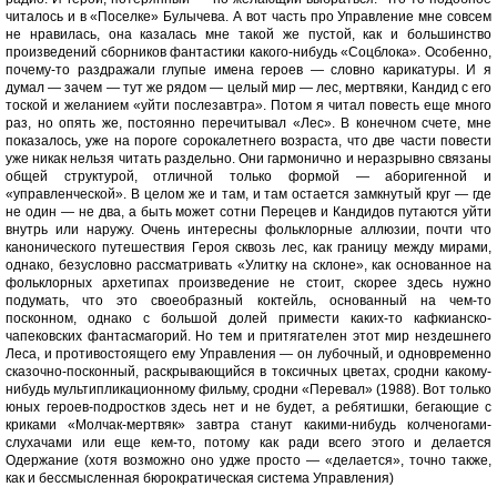
читалось и в «Поселке» Булычева. А вот часть про Управление мне совсем
не нравилась, она казалась мне такой же пустой, как и большинство
произведений сборников фантастики какого-нибудь «Соцблока». Особенно,
почему-то раздражали глупые имена героев — словно карикатуры. И я
думал — зачем — тут же рядом — целый мир — лес, мертвяки, Кандид с его
тоской и желанием «уйти послезавтра». Потом я читал повесть еще много
раз, но опять же, постоянно перечитывал «Лес». В конечном счете, мне
показалось, уже на пороге сорокалетнего возраста, что две части повести
уже никак нельзя читать раздельно. Они гармонично и неразрывно связаны
общей структурой, отличной только формой — аборигенной и
«управленческой». В целом же и там, и там остается замкнутый круг — где
не один — не два, а быть может сотни Перецев и Кандидов путаются уйти
внутрь или наружу. Очень интересны фольклорные аллюзии, почти что
канонического путешествия Героя сквозь лес, как границу между мирами,
однако, безусловно рассматривать «Улитку на склоне», как основанное на
фольклорных архетипах произведение не стоит, скорее здесь нужно
подумать, что это своеобразный коктейль, основанный на чем-то
посконном, однако с большой долей примести каких-то кафкианско-
чапековских фантасмагорий. Но тем и притягателен этот мир нездешнего
Леса, и противостоящего ему Управления — он лубочный, и одновременно
сказочно-посконный, раскрывающийся в токсичных цветах, сродни какому-
нибудь мультипликационному фильму, сродни «Перевал» (1988). Вот только
юных героев-подростков здесь нет и не будет, а ребятишки, бегающие с
криками «Молчак-мертвяк» завтра станут какими-нибудь колченогами-
слухачами или еще кем-то, потому как ради всего этого и делается
Одержание (хотя возможно оно удже просто — «делается», точно также,
как и бессмысленная бюрократическая система Управления)