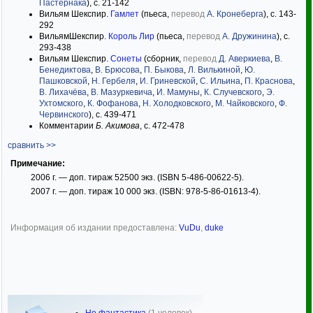
Пастернака
), с. 21-142
Вильям Шекспир.
Гамлет
(пьеса,
перевод
А. Кронеберга
), с. 143-
292
ВильямШекспир.
Король Лир
(пьеса,
перевод
А. Дружинина
), с.
293-438
Вильям Шекспир.
Сонеты
(сборник,
перевод
Д. Аверкиева
,
В.
Бенедиктова
,
В. Брюсова
,
П. Быкова
,
Л. Вилькиной
,
Ю.
Пашковской
,
Н. Гербеля
,
И. Гриневской
,
С. Ильина
,
П. Краснова
,
В. Лихачёва
,
В. Мазуркевича
,
И. Мамуны
,
К. Случевского
,
Э.
Ухтомского
,
К. Фофанова
,
Н. Холодковского
,
М. Чайковского
,
Ф.
Червинского
), с. 439-471
Комментарии
Б. Акимова
, с. 472-478
сравнить >>
Примечание:
2006 г. — доп. тираж 52500 экз. (ISBN 5-486-00622-5).
2007 г. — доп. тираж 10 000 экз. (ISBN: 978-5-86-01613-4).
Информация об издании предоставлена:
VuDu
,
duke