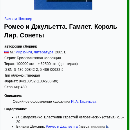
Вильям Шекспир
Ромео и Джульетта. Гамлет. Король
Лир. Сонеты
авторский сборник
М.:
Мир книги
,
Литература
,
2005
г.
Серия:
Бриллиантовая коллекция
Тираж:
100000 экз. + 62500 экз. (доп.тираж)
ISBN:
5-486-00842-2, 5-486-00622-5
Тип обложки:
твёрдая
Формат:
84x108/32
(130x200 мм)
Страниц:
480
Описание:
Серийное оформление художника
И. А. Тарачкова
.
Содержание
:
Н. Стороженко
. Властелин страстей человеческих (статья), с. 5-
20
Вильям Шекспир.
Ромео и Джульетта
(пьеса,
перевод
Б.