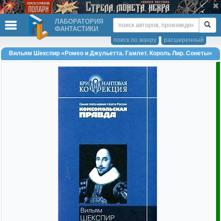
ЛАБОРАТОРИЯ
ФАНТАСТИКИ
поиск по жанру
расширенный
Вильям Шекспир «Ромео и Джульетта. Гамлет. Король Лир. Сонеты»