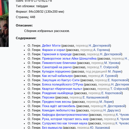
ISBN:
978-5-17-078217-8
Тип обложки:
твёрдая
Формат:
84x108/32
(130x200 мм)
Страниц:
448
Описание:
Сборник избранных рассказов.
Содержание
:
О. Генри.
Дебют Мэгги
(рассказ,
перевод
Н. Дехтеревой
)
О. Генри.
Фараон и хорал
(рассказ,
перевод
А. Горлина
)
О. Генри.
Гармония в природе
(рассказ,
перевод
Н. Дехтеревой
)
О. Генри.
Приворотное зелье Айки Шонштейна
(рассказ,
перевод
Н.
О. Генри.
Пимиентские блинчики
(рассказ,
перевод
М. Урнова
)
О. Генри.
Санаторий на ранчо
(рассказ,
перевод
Т. Озёрской
)
О. Генри.
Купидон порционно
(рассказ,
под редакцией
М. Лорие
)
О. Генри.
Как истый кабальеро
(рассказ,
перевод
И. Гуровой
)
О. Генри.
Закупщик из Кактус-Сити
(рассказ,
перевод
Е. Коротковой
О. Генри.
Бляха полицейского О'Руна
(рассказ,
перевод
Н. Дехтере
О. Генри.
Квартал «Кирпичная пыль»
(рассказ,
перевод
Т. Озёрской
)
О. Генри.
Рождение ньюйоркца
(рассказ,
перевод
Е. Коротковой
)
О. Генри.
Персики
(рассказ,
перевод
Е. Калашниковой
)
О. Генри.
Предвестник весны
(рассказ,
перевод
М. Лорие
)
О. Генри.
Пока ждёт автомобиль
(рассказ,
перевод
Н. Дехтеревой
)
О. Генри.
Комедия любопытства
(рассказ,
перевод
Н. Дарузес
)
О. Генри.
Кафедра филантроматематики
(рассказ,
перевод
К. Чуков
О. Генри.
Рука, которая терзает весь мир
(рассказ,
перевод
К. Чуко
О. Генри.
Супружество как точная наука
(рассказ,
перевод
К. Чуков
О. Генри.
Без вымысла
(рассказ,
перевод
Ю. Хазанова
)