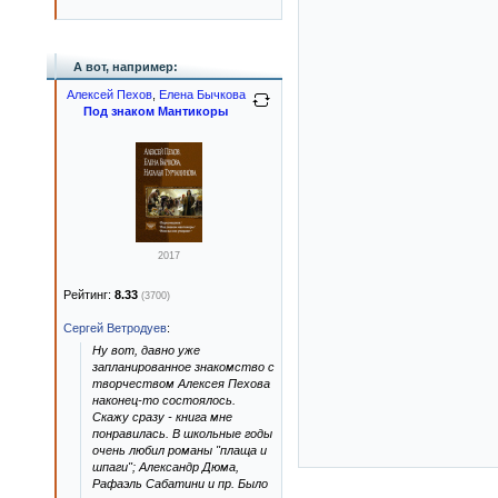
А вот, например:
Алексей Пехов
,
Елена Бычкова
Под знаком Мантикоры
2017
Рейтинг:
8.33
(3700)
Сергей Ветродуев
:
Ну вот, давно уже
запланированное знакомство с
творчеством Алексея Пехова
наконец-то состоялось.
Скажу сразу - книга мне
понравилась. В школьные годы
очень любил романы "плаща и
шпаги"; Александр Дюма,
Рафаэль Сабатини и пр. Было