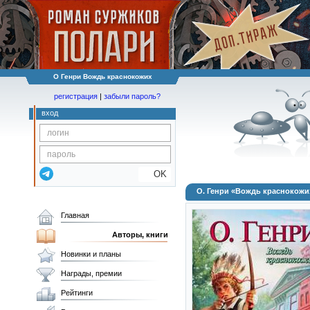
О Генри Вождь краснокожих
регистрация
|
забыли пароль?
вход
OK
О. Генри «Вождь краснокожи
Главная
Авторы, книги
Новинки и планы
Награды, премии
Рейтинги