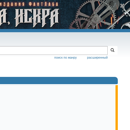
поиск по жанру
расширенный