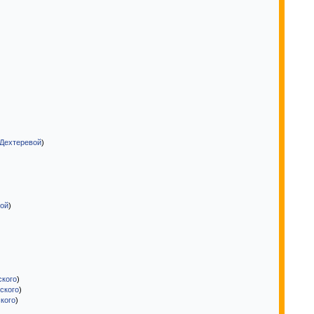
 Дехтеревой
)
)
вой
)
ского
)
вского
)
ского
)