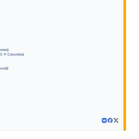
олова
)
Ю. Р. Соколова
)
рской
)