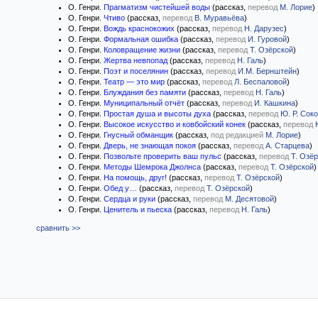
О. Генри.
Прагматизм чистейшей воды
(рассказ,
перевод
М. Лорие
)
О. Генри.
Чтиво
(рассказ,
перевод
В. Муравьёва
)
О. Генри.
Вождь краснокожих
(рассказ,
перевод
Н. Дарузес
)
О. Генри.
Формальная ошибка
(рассказ,
перевод
И. Гуровой
)
О. Генри.
Коловращение жизни
(рассказ,
перевод
Т. Озёрской
)
О. Генри.
Жертва невпопад
(рассказ,
перевод
Н. Галь
)
О. Генри.
Поэт и поселянин
(рассказ,
перевод
И.М. Бернштейн
)
О. Генри.
Театр — это мир
(рассказ,
перевод
Л. Беспаловой
)
О. Генри.
Блуждания без памяти
(рассказ,
перевод
Н. Галь
)
О. Генри.
Муниципальный отчёт
(рассказ,
перевод
И. Кашкина
)
О. Генри.
Простая душа и высоты духа
(рассказ,
перевод
Ю. Р. Сок
О. Генри.
Высокое искусство и ковбойский конек
(рассказ,
перевод
О. Генри.
Гнусный обманщик
(рассказ,
под редакцией
М. Лорие
)
О. Генри.
Дверь, не знающая покоя
(рассказ,
перевод
А. Старцева
)
О. Генри.
Позвольте проверить ваш пульс
(рассказ,
перевод
Т. Озё
О. Генри.
Методы Шемрока Джолнса
(рассказ,
перевод
Т. Озёрской
)
О. Генри.
На помощь, друг!
(рассказ,
перевод
Т. Озёрской
)
О. Генри.
Обед у…
(рассказ,
перевод
Т. Озёрской
)
О. Генри.
Сердца и руки
(рассказ,
перевод
М. Десятовой
)
О. Генри.
Ценитель и пьеска
(рассказ,
перевод
Н. Галь
)
сравнить >>