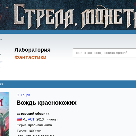
Лаборатория
Фантастики
х»
О. Генри
Вождь краснокожих
авторский сборник
М.:
АСТ
,
2013
г. (июнь)
Серия:
Красивая книга
Тираж:
1000 экз.