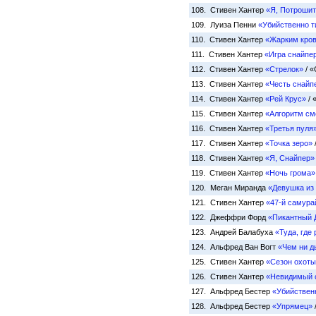
108. Стивен Хантер
«Я, Потроши
109. Луиза Пенни
«Убийственно т
110. Стивен Хантер
«Жарким кро
111. Стивен Хантер
«Игра снайпе
112. Стивен Хантер
«Стрелок»
/ 
113. Стивен Хантер
«Честь снайп
114. Стивен Хантер
«Рей Крус»
/ 
115. Стивен Хантер
«Алгоритм см
116. Стивен Хантер
«Третья пуля
117. Стивен Хантер
«Точка зеро»
118. Стивен Хантер
«Я, Снайпер»
119. Стивен Хантер
«Ночь грома»
120. Меган Миранда
«Девушка из
121. Стивен Хантер
«47-й самура
122. Джеффри Форд
«Пикантный 
123. Андрей Балабуха
«Туда, где
124. Альфред Ван Вогт
«Чем ни д
125. Стивен Хантер
«Сезон охоты
126. Стивен Хантер
«Невидимый 
127. Альфред Бестер
«Убийствен
128. Альфред Бестер
«Упрямец»