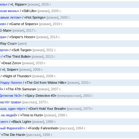
тель»
/ «I, Ripper»
[роман]
,
2015 г.
ихая жизнь»
/ «Still Life»
[роман]
,
2005 г.
вавым летом»
/ «Hot Springs»
[роман]
,
2000 г.
ров»
/ «Game of Snipers»
[роман]
,
2019 г.
«G-Man»
[роман]
,
2017 г.
ера»
/ «Sniper's Honor»
[роман]
,
2014 г.
«Ray Cruz»
[цикл]
ерти»
/ «Soft Target»
[роман]
,
2011 г.
»
/ «The Third Bullet»
[роман]
,
2013 г.
/ «Dead Zero»
[роман]
,
2010 г.
/ «I, Sniper»
[роман]
,
2009 г.
/ «Night of Thunder»
[роман]
,
2008 г.
 Уидоу-Хиллз»
/ «The Girl from Widow Hills»
[роман]
,
2020 г.
й»
/ «The 47th Samurai»
[роман]
,
2007 г.
Детектив №3»
/ «Spicy Detective #3»
[микрорассказ]
,
2003 г.
 растёт трава»
[рассказ]
,
1973 г.
ыши, один чёрт»
/ «Don't Hold Your Breath»
[рассказ]
,
1973 г.
 на людей»
/ «Time to Hunt»
[роман]
,
1998 г.
свет»
/ «Black Light»
[роман]
,
1996 г.
ный Фаренгейт»
/ «Fondly Fahrenheit»
[рассказ]
,
1954 г.
/ «The Die-Hard»
[рассказ]
,
1958 г.