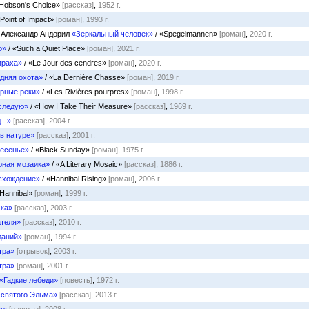
Hobson's Choice»
[рассказ]
,
1952 г.
«Point of Impact»
[роман]
,
1993 г.
, Александр Андорил
«Зеркальный человек»
/ «Spegelmannen»
[роман]
,
2020 г.
о»
/ «Such a Quiet Place»
[роман]
,
2021 г.
праха»
/ «Le Jour des cendres»
[роман]
,
2020 г.
дняя охота»
/ «La Dernière Chasse»
[роман]
,
2019 г.
рные реки»
/ «Les Rivières pourpres»
[роман]
,
1998 г.
бследую»
/ «How I Take Their Measure»
[рассказ]
,
1969 г.
...»
[рассказ]
,
2004 г.
 в натуре»
[рассказ]
,
2001 г.
ресенье»
/ «Black Sunday»
[роман]
,
1975 г.
рная мозаика»
/ «A Literary Mosaic»
[рассказ]
,
1886 г.
осхождение»
/ «Hannibal Rising»
[роман]
,
2006 г.
«Hannibal»
[роман]
,
1999 г.
ка»
[рассказ]
,
2003 г.
ателя»
[рассказ]
,
2010 г.
даний»
[роман]
,
1994 г.
тра»
[отрывок]
,
2003 г.
тра»
[роман]
,
2001 г.
«Гадкие лебеди»
[повесть]
,
1972 г.
 святого Эльма»
[рассказ]
,
2013 г.