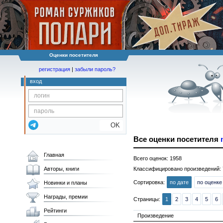
Оценки посетителя
регистрация
|
забыли пароль?
вход
OK
Все оценки посетителя
Главная
Всего оценок: 1958
Авторы, книги
Классифицировано произведений: 
Сортировка:
по дате
по оценке
Новинки и планы
Награды, премии
Страницы:
1
2
3
4
5
6
Рейтинги
Произведение