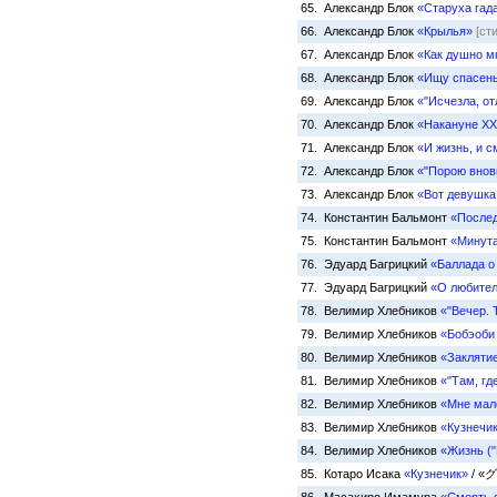
65. Александр Блок
«Старуха гад
66. Александр Блок
«Крылья»
[ст
67. Александр Блок
«Как душно м
68. Александр Блок
«Ищу спасен
69. Александр Блок
«"Исчезла, от
70. Александр Блок
«Накануне XX
71. Александр Блок
«И жизнь, и 
72. Александр Блок
«"Порою вновь
73. Александр Блок
«Вот девушка
74. Константин Бальмонт
«Послед
75. Константин Бальмонт
«Минут
76. Эдуард Багрицкий
«Баллада о
77. Эдуард Багрицкий
«О любител
78. Велимир Хлебников
«"Вечер. Т
79. Велимир Хлебников
«Бобэоби
80. Велимир Хлебников
«Заклятие
81. Велимир Хлебников
«"Там, гд
82. Велимир Хлебников
«Мне мало
83. Велимир Хлебников
«Кузнечик
84. Велимир Хлебников
«Жизнь ("
85. Котаро Исака
«Кузнечик»
/ «