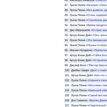
86. Масахиро Имамура
«Смерть 
87. Луиза Пенни
«Безумие толпы
88. Луиза Пенни
«Все дьяволы зд
89. Луиза Пенни
«Очень храбрый
90. Луиза Пенни
«Стеклянные до
91. Луиза Пенни
«Время предате
92. Джо Аберкромби
«Острые кра
93. Артур Конан Дойл
«Пять апел
94. Луиза Пенни
«Эта прекрасная
95. Луиза Пенни
«Разные оттенки
96. Михаил Назаренко
«Примечан
97. Артур Конан Дойл
«Тайна Бос
98. Артур Конан Дойл
«Установле
99. Джозеф Белл
«"Мистер Шерло
100. Джеймс Барри
«Дело о соав
101. Артур Конан Дойл
«Кое-что 
102. Луиза Пенни
«Хороните свои
103. Луиза Пенни
«Жестокие сло
104. Луиза Пенни
«Каменный уби
105. Луиза Пенни
«Самый жесток
106. Дэн Симмонс
«Бритва Дарви
107. Луиза Пенни
«Смертельный 