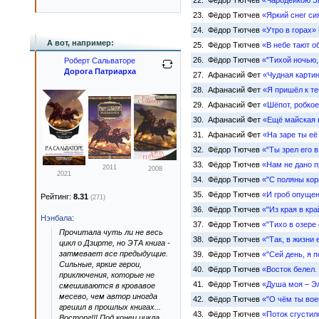
22. Фёдор Тютчев
«Чародейкою З
23. Фёдор Тютчев
«Яркий снег си
24. Фёдор Тютчев
«Утро в горах»
А вот, например:
25. Фёдор Тютчев
«В небе тают 
26. Фёдор Тютчев
«"Тихой ночью,
Роберт Сальваторе
Дорога Патриарха
27. Афанасий Фет
«Чудная карти
28. Афанасий Фет
«Я пришёл к т
29. Афанасий Фет
«Шёпот, робко
30. Афанасий Фет
«Ещё майская 
31. Афанасий Фет
«На заре ты е
32. Фёдор Тютчев
«"Ты зрел его в
33. Фёдор Тютчев
«Нам не дано п
2011
2008
2021
34. Фёдор Тютчев
«"С поляны кор
35. Фёдор Тютчев
«И гроб опуще
Рейтинг:
8.31
(271)
36. Фёдор Тютчев
«"Из края в край
Нэнбала
:
37. Фёдор Тютчев
«"Тихо в озере 
Прочитала чуть ли не весь
38. Фёдор Тютчев
«"Так, в жизни 
цикл о Дзирте, но ЭТА книга -
затмевает все предыдущие.
39. Фёдор Тютчев
«"Сей день, я п
Сильные, яркие герои,
40. Фёдор Тютчев
«Восток белел.
приключения, которые не
41. Фёдор Тютчев
«Душа моя – Э
смешиваются в кровавое
месево, чем автор иногда
42. Фёдор Тютчев
«"О чём ты воеш
грешил в прошлых книгах...
43. Фёдор Тютчев
«Поток сгустил
Восторг!!! Под конец цикла