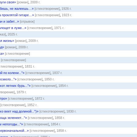
руги своя»
[роман]
,
2009 г.
юбишь, не жалеешь…»
[стихотворение]
,
1926 г.
На проклятой гитаре…»
[стихотворение]
,
1923 г.
н и забит...»
[отрывок]
лощет в луже...»
[стихотворение]
,
1971 г.
каз]
,
2025 г.
я жизнь»
[роман]
,
2009 г.
од»
[роман]
,
2009 г.
ка»
[стихотворение]
[стихотворение]
стихотворение]
,
1831 г.
 по колени..."»
[стихотворение]
,
1837 г.
есмело..."»
[стихотворение]
,
1850 г.
хот летних бурь..."»
[стихотворение]
,
1854 г.
творение]
,
1879 г.
утро»
[стихотворение]
,
1872 г.
[стихотворение]
,
1852 г.
хо веет над долиной...")»
[стихотворение]
,
1830 г.
оща зеленеет..."»
[стихотворение]
,
1858 г.
 непогоды..."»
[стихотворение]
,
1854 г.
первоначальной...»
[стихотворение]
,
1858 г.