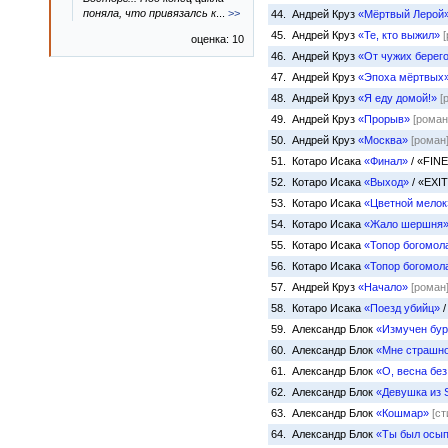
поняла, что привязалсь к
...
>>
44. Андрей Круз
«Мёртвый Лерой
45. Андрей Круз
«Те, кто выжил»
оценка: 10
46. Андрей Круз
«От чужих берег
47. Андрей Круз
«Эпоха мёртвых
48. Андрей Круз
«Я еду домой!»
[
49. Андрей Круз
«Прорыв»
[роман
50. Андрей Круз
«Москва»
[роман
51. Котаро Исака
«Финал»
/ «FIN
52. Котаро Исака
«Выход»
/ «EXIT 
53. Котаро Исака
«Цветной мелок
54. Котаро Исака
«Жало шершня
55. Котаро Исака
«Топор богомол
56. Котаро Исака
«Топор богомол
57. Андрей Круз
«Начало»
[роман
58. Котаро Исака
«Поезд убийц»
/
59. Александр Блок
«Измучен бу
60. Александр Блок
«Мне страшн
61. Александр Блок
«О, весна без
62. Александр Блок
«Девушка из S
63. Александр Блок
«Кошмар»
[с
64. Александр Блок
«Ты был осы