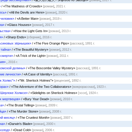
среди бессмертных»
/ «屍人荘の殺人 / Shijinsou no Satsujin»
[роман]
,
2017 г.
»
/ «The Madness of Crowds»
[роман]
,
2021 г.
есь»
/ «All the Devils are Here»
[роман]
,
2020 г.
 человек»
/ «A Better Man»
[роман]
,
2019 г.
ма»
/ «Glass Houses»
[роман]
,
2017 г.
льства»
/ «How the Light Gets In»
[роман]
,
2013 г.
я»
/ «Sharp Ends»
[сборник]
,
2016 г.
ьсиновых зёрнышек»
/ «The Five Orange Pips»
[рассказ]
,
1891 г.
 тайна»
/ «The Beautiful Mystery»
[роман]
,
2012 г.
 смерти»
/ «A Trick of the Light»
[роман]
,
2011 г.
ия»
,
2016 г.
комской долины»
/ «The Boscombe Valley Mystery»
[рассказ]
,
1891 г.
ние личности»
/ «A Case of Identity»
[рассказ]
,
1891 г.
к Холмс"»
/ «"Mr. Sherlock Holmes"»
[рецензия]
,
1892 г.
торах»
/ «The Adventure of the Two Collaborators»
[микрорассказ]
,
1923 г.
о Шерлоке Холмсе»
/ «Sidelights on Sherlock Holmes»
[эссе]
,
1924 г.
х мертвецов»
/ «Bury Your Dead»
[роман]
,
2010 г.
ва»
/ «The Brutal Telling»
[роман]
,
2009 г.
йца»
/ «The Murder Stone»
[роман]
,
2008 г.
ий месяц»
/ «The Cruelest Month»
[роман]
,
2007 г.
на»
/ «Darwin's Blade»
[роман]
,
2000 г.
холод»
/ «Dead Cold»
[роман]
,
2006 г.