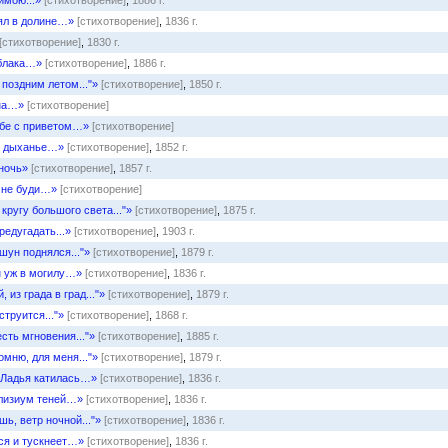
имою...»
[стихотворение]
,
1886 г.
ял в долине…»
[стихотворение]
,
1836 г.
[стихотворение]
,
1830 г.
облака…»
[стихотворение]
,
1886 г.
 поздним летом..."»
[стихотворение]
,
1850 г.
на…»
[стихотворение]
ебе с приветом…»
[стихотворение]
е дыханье…»
[стихотворение]
,
1852 г.
ночь»
[стихотворение]
,
1857 г.
ё не буди…»
[стихотворение]
 кругу большого света..."»
[стихотворение]
,
1875 г.
редугадать...»
[стихотворение]
,
1903 г.
шун поднялся..."»
[стихотворение]
,
1879 г.
н уж в могилу…»
[стихотворение]
,
1836 г.
, из града в град..."»
[стихотворение]
,
1879 г.
струится..."»
[стихотворение]
,
1868 г.
есть мгновения..."»
[стихотворение]
,
1885 г.
омню, для меня..."»
[стихотворение]
,
1879 г.
 Ладья катилась…»
[стихотворение]
,
1836 г.
лизиум теней…»
[стихотворение]
,
1836 г.
ь, ветр ночной..."»
[стихотворение]
,
1836 г.
ся и тускнеет…»
[стихотворение]
,
1836 г.