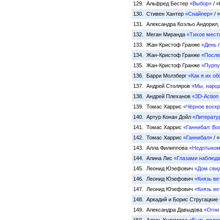
129. Альфред Бестер
«Выбор»
/ «
130. Стивен Хантер
«Снайпер»
/ 
131. Александра Коэльо Андорил
132. Меган Миранда
«Тихое мест
133. Жан-Кристоф Гранже
«День 
134. Жан-Кристоф Гранже
«После
135. Жан-Кристоф Гранже
«Пурпу
136. Барри Молзберг
«Как я их о
137. Андрей Столяров
«Мы, народ
138. Андрей Плеханов
«3D-Action
139. Томас Харрис
«Чёрное воск
140. Артур Конан Дойл
«Литерату
141. Томас Харрис
«Ганнибал: В
142. Томас Харрис
«Ганнибал»
/ 
143. Алла Филиппова
«Недотыком
144. Алина Лис
«Глазами наблюд
145. Леонид Юзефович
«Дом сви
146. Леонид Юзефович
«Князь ве
147. Леонид Юзефович
«Князь ве
148. Аркадий и Борис Стругацкие
149. Александра Давыдова
«Огни