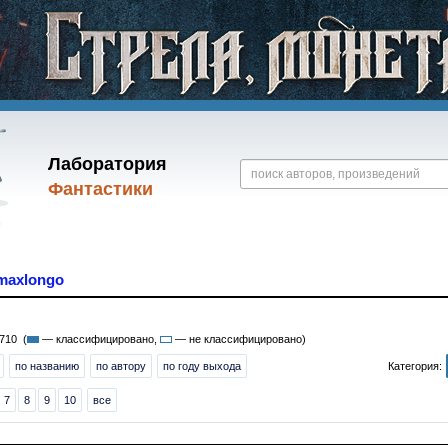
Лаборатория
Фантастики
maxlongo
710 (
— классифицировано,
— не классифицировано)
по названию
по автору
по году выхода
Категория:
7
8
9
10
все