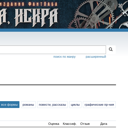
поиск по жанру
расширенный
все формы
романы
повести, рассказы
циклы
графические пр-ния
Оценка
Классиф.
Отзыв
Дата