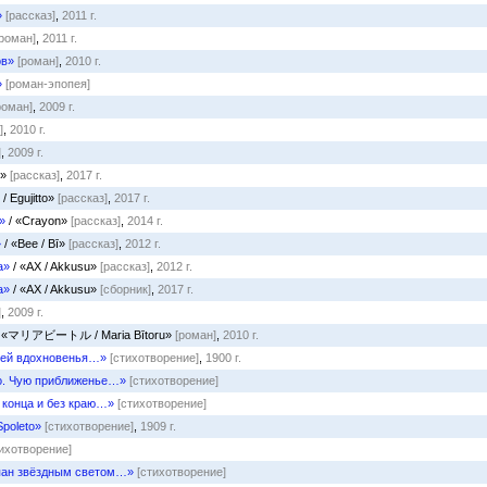
»
[рассказ]
,
2011 г.
[роман]
,
2011 г.
ов»
[роман]
,
2010 г.
»
[роман-эпопея]
роман]
,
2009 г.
]
,
2010 г.
]
,
2009 г.
E»
[рассказ]
,
2017 г.
/ Egujitto»
[рассказ]
,
2017 г.
»
/ «Crayon»
[рассказ]
,
2014 г.
»
/ «Bee / Bī»
[рассказ]
,
2012 г.
а»
/ «AX / Akkusu»
[рассказ]
,
2012 г.
а»
/ «AX / Akkusu»
[сборник]
,
2017 г.
]
,
2009 г.
 «マリアビートル / Maria Bītoru»
[роман]
,
2010 г.
рей вдохновенья…»
[стихотворение]
,
1900 г.
о. Чую приближенье…»
[стихотворение]
 конца и без краю…»
[стихотворение]
poleto»
[стихотворение]
,
1909 г.
тихотворение]
пан звёздным светом…»
[стихотворение]