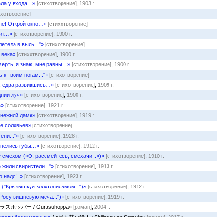
ала у входа…»
[стихотворение]
,
1903 г.
ихотворение]
не! Открой окно…»
[стихотворение]
ья…»
[стихотворение]
,
1900 г.
летела в высь..."»
[стихотворение]
 века»
[стихотворение]
,
1900 г.
смерть, я знаю, мне равны…»
[стихотворение]
,
1900 г.
 к твоим ногам..."»
[стихотворение]
, едва развившись…»
[стихотворение]
,
1909 г.
ний луч»
[стихотворение]
,
1900 г.
а»
[стихотворение]
,
1921 г.
 нежной даме»
[стихотворение]
,
1919 г.
е соловьёв»
[стихотворение]
ени..."»
[стихотворение]
,
1928 г.
 пелись губы…»
[стихотворение]
,
1912 г.
 смехом («О, рассмейтесь, смехачи!..»)»
[стихотворение]
,
1910 г.
е жили свиристели..."»
[стихотворение]
,
1913 г.
 надо!..»
[стихотворение]
,
1923 г.
 ("Крылышкуя золотописьмом...")»
[стихотворение]
,
1912 г.
Росу вишнёвую меча...")»
[стихотворение]
,
1919 г.
グラスホッパー / Gurasuhoppā»
[роман]
,
2004 г.