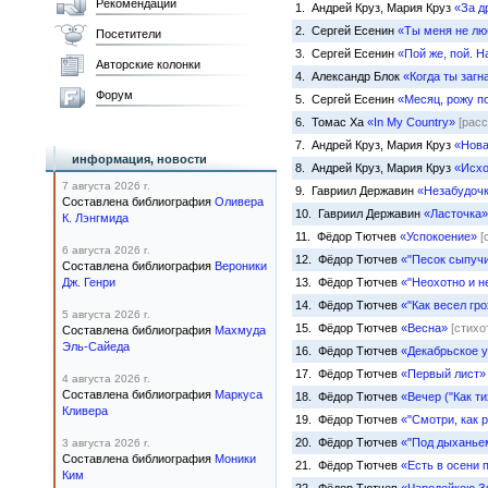
Рекомендации
1. Андрей Круз, Мария Круз
«За д
2. Сергей Есенин
«Ты меня не л
Посетители
3. Сергей Есенин
«Пой же, пой. 
Авторские колонки
4. Александр Блок
«Когда ты загна
Форум
5. Сергей Есенин
«Месяц, рожу по
6. Томас Ха
«In My Country»
[расс
7. Андрей Круз, Мария Круз
«Нова
информация, новости
8. Андрей Круз, Мария Круз
«Исх
7 августа 2026 г.
9. Гавриил Державин
«Незабудоч
Составлена библиография
Оливера
10. Гавриил Державин
«Ласточка»
К. Лэнгмида
11. Фёдор Тютчев
«Успокоение»
[
6 августа 2026 г.
12. Фёдор Тютчев
«"Песок сыпучий
Составлена библиография
Вероники
Дж. Генри
13. Фёдор Тютчев
«"Неохотно и н
14. Фёдор Тютчев
«"Как весел гро
5 августа 2026 г.
15. Фёдор Тютчев
«Весна»
[стихо
Составлена библиография
Махмуда
Эль-Сайеда
16. Фёдор Тютчев
«Декабрьское 
17. Фёдор Тютчев
«Первый лист»
4 августа 2026 г.
Составлена библиография
Маркуса
18. Фёдор Тютчев
«Вечер ("Как ти
Кливера
19. Фёдор Тютчев
«"Смотри, как р
20. Фёдор Тютчев
«"Под дыханьем
3 августа 2026 г.
Составлена библиография
Моники
21. Фёдор Тютчев
«Есть в осени 
Ким