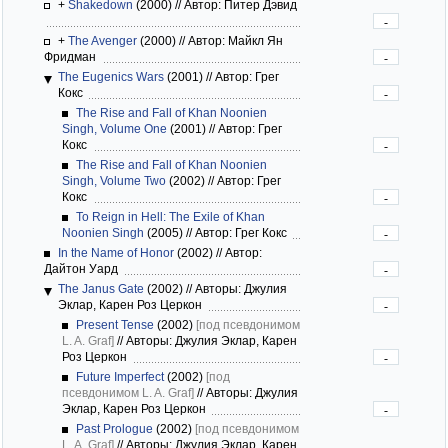
+
Shakedown
(2000)
//
Автор: Питер Дэвид
-
+
The Avenger
(2000)
//
Автор: Майкл Ян
Фридман
-
The Eugenics Wars
(2001)
//
Автор: Грег
Кокс
-
The Rise and Fall of Khan Noonien
Singh, Volume One
(2001)
//
Автор: Грег
Кокс
-
The Rise and Fall of Khan Noonien
Singh, Volume Two
(2002)
//
Автор: Грег
Кокс
-
To Reign in Hell: The Exile of Khan
Noonien Singh
(2005)
//
Автор: Грег Кокс
-
In the Name of Honor
(2002)
//
Автор:
Дайтон Уард
-
The Janus Gate
(2002)
//
Авторы: Джулия
Эклар, Карен Роз Церкон
-
Present Tense
(2002)
[под псевдонимом
L. A. Graf]
//
Авторы: Джулия Эклар, Карен
Роз Церкон
-
Future Imperfect
(2002)
[под
псевдонимом L. A. Graf]
//
Авторы: Джулия
Эклар, Карен Роз Церкон
-
Past Prologue
(2002)
[под псевдонимом
L. A. Graf]
//
Авторы: Джулия Эклар, Карен