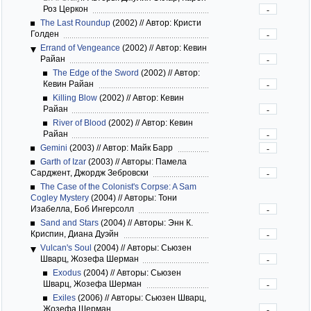
Роз Церкон
-
The Last Roundup
(2002)
//
Автор: Кристи
Голден
-
Errand of Vengeance
(2002)
//
Автор: Кевин
Райан
-
The Edge of the Sword
(2002)
//
Автор:
Кевин Райан
-
Killing Blow
(2002)
//
Автор: Кевин
Райан
-
River of Blood
(2002)
//
Автор: Кевин
Райан
-
Gemini
(2003)
//
Автор: Майк Барр
-
Garth of Izar
(2003)
//
Авторы: Памела
Сарджент, Джордж Зебровски
-
The Case of the Colonist's Corpse: A Sam
Cogley Mystery
(2004)
//
Авторы: Тони
Изабелла, Боб Ингерсолл
-
Sand and Stars
(2004)
//
Авторы: Энн К.
Криспин, Диана Дуэйн
-
Vulcan's Soul
(2004)
//
Авторы: Сьюзен
Шварц, Жозефа Шерман
-
Exodus
(2004)
//
Авторы: Сьюзен
Шварц, Жозефа Шерман
-
Exiles
(2006)
//
Авторы: Сьюзен Шварц,
Жозефа Шерман
-