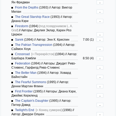
Ян Фридман
-
From the Depths
(1993)
//
Автор: Виктор
Милан
-
The Great Starship Race
(1993)
//
Автор:
Диана Кэри
-
Firestorm
(1994)
[под псевдонимом L. A.
Graf]
//
Авторы: Джулия Эклар, Карен Роз
Церкон
-
Sarek
(1994)
//
Автор: Энн К. Криспин
7.00 (1)
-
The Patrian Transgression
(1994)
//
Автор:
Саймон Хоук
-
Crossroad
[= Перекрёсток]
(1994)
//
Автор:
Барбара Хэмбли
8.50 (4)
-
Federation
(1994)
//
Авторы: Джудит Ривз-
Стивенс, Гарфилд Ривз-Стивенс
-
The Better Man
(1994)
//
Автор: Ховард
Вайнстайн
-
The Fearful Summons
(1995)
//
Автор:
Денни Мартин Флинн
-
First Frontier
(1995)
//
Авторы: Диана Кэри,
Джеймс Керкленд
-
The Captain's Daughter
(1995)
//
Автор:
Питер Дэвид
-
Twilight's End
[= Конец сумерек]
(1996)
//
Автор: Джерри Олшен
-