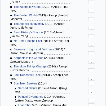
Дэниел
-
The Weight of Worlds
(2013)
//
Автор: Грег
Кокс
-
The Folded World
(2013)
//
Автор: Джефф
Мариотт
-
The Shocks of Adversity
(2013)
//
Автор:
Уильям Лейснер
-
From History's Shadow
(2013)
//
Автор:
Дайтон Уард
-
No Time Like the Past
(2014)
//
Автор: Грег
Кокс
-
Seasons of Light and Darkness
(2014)
//
Автор: Майкл А. Мартин
-
Serpents in the Garden
(2014)
//
Автор:
Джефф Мариотт
-
The More Things Change
(2014)
//
Автор:
Скотт Пирсон
-
Foul Deeds Will Rise
(2014)
//
Автор: Грег
Кокс
-
Star Trek: Seekers
(2014)
-
Second Nature
(2014)
//
Автор: Дэвид
Мэк
-
Point of Divergence
(2014)
//
Авторы:
Дайтон Уард, Кевин Дилмор
-
Long Shot
(2015)
//
Автор: Дэвид Мэк
-