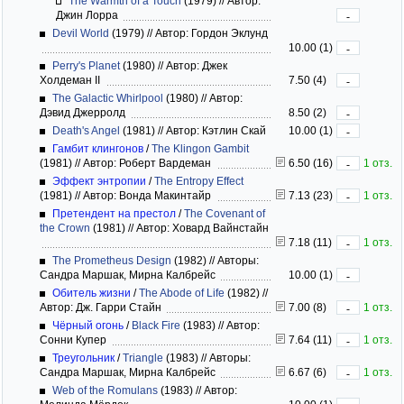
The Warmth of a Touch
(1979)
//
Автор:
Джин Лорра
-
Devil World
(1979)
//
Автор: Гордон Эклунд
10.00 (1)
-
Perry's Planet
(1980)
//
Автор: Джек
Холдеман II
7.50 (4)
-
The Galactic Whirlpool
(1980)
//
Автор:
Дэвид Джерролд
8.50 (2)
-
Death's Angel
(1981)
//
Автор: Кэтлин Скай
10.00 (1)
-
Гамбит клингонов
/
The Klingon Gambit
(1981)
//
Автор: Роберт Вардеман
6.50 (16)
1 отз.
-
Эффект энтропии
/
The Entropy Effect
(1981)
//
Автор: Вонда Макинтайр
7.13 (23)
1 отз.
-
Претендент на престол
/
The Covenant of
the Crown
(1981)
//
Автор: Ховард Вайнстайн
7.18 (11)
1 отз.
-
The Prometheus Design
(1982)
//
Авторы:
Сандра Маршак, Мирна Калбрейс
10.00 (1)
-
Обитель жизни
/
The Abode of Life
(1982)
//
Автор: Дж. Гарри Стайн
7.00 (8)
1 отз.
-
Чёрный огонь
/
Black Fire
(1983)
//
Автор:
Сонни Купер
7.64 (11)
1 отз.
-
Треугольник
/
Triangle
(1983)
//
Авторы:
Сандра Маршак, Мирна Калбрейс
6.67 (6)
1 отз.
-
Web of the Romulans
(1983)
//
Автор: