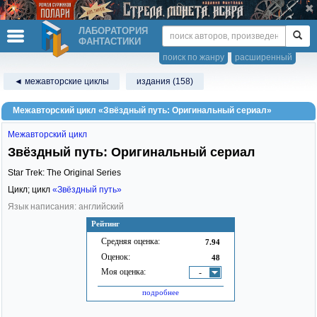
ЛАБОРАТОРИЯ
ФАНТАСТИКИ
поиск по жанру
расширенный
◄ межавторские циклы
издания (158)
Межавторский цикл «Звёздный путь: Оригинальный сериал»
Межавторский цикл
Звёздный путь: Оригинальный сериал
Star Trek: The Original Series
Цикл; цикл
«Звёздный путь»
Язык написания: английский
Рейтинг
Средняя оценка:
7.94
Оценок:
48
Моя оценка:
-
подробнее