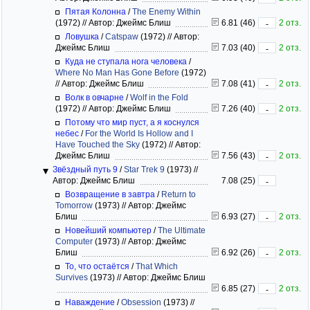
Пятая Колонна
/
The Enemy Within
(1972)
//
Автор: Джеймс Блиш
6.81 (46)
2 отз.
-
Ловушка
/
Catspaw
(1972)
//
Автор:
Джеймс Блиш
7.03 (40)
2 отз.
-
Куда не ступала нога человека
/
Where No Man Has Gone Before
(1972)
//
Автор: Джеймс Блиш
7.08 (41)
2 отз.
-
Волк в овчарне
/
Wolf in the Fold
(1972)
//
Автор: Джеймс Блиш
7.26 (40)
2 отз.
-
Потому что мир пуст, а я коснулся
небес
/
For the World Is Hollow and I
Have Touched the Sky
(1972)
//
Автор:
Джеймс Блиш
7.56 (43)
2 отз.
-
Звёздный путь 9
/
Star Trek 9
(1973)
//
Автор: Джеймс Блиш
7.08 (25)
-
Возвращение в завтра
/
Return to
Tomorrow
(1973)
//
Автор: Джеймс
Блиш
6.93 (27)
2 отз.
-
Новейший компьютер
/
The Ultimate
Computer
(1973)
//
Автор: Джеймс
Блиш
6.92 (26)
2 отз.
-
То, что остаётся
/
That Which
Survives
(1973)
//
Автор: Джеймс Блиш
6.85 (27)
2 отз.
-
Наваждение
/
Obsession
(1973)
//