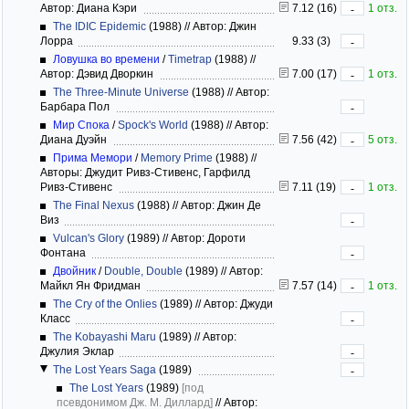
Автор: Диана Кэри
7.12 (16)
1 отз.
-
The IDIC Epidemic
(1988)
//
Автор: Джин
Лорра
9.33 (3)
-
Ловушка во времени
/
Timetrap
(1988)
//
Автор: Дэвид Дворкин
7.00 (17)
1 отз.
-
The Three-Minute Universe
(1988)
//
Автор:
Барбара Пол
-
Мир Спока
/
Spock's World
(1988)
//
Автор:
Диана Дуэйн
7.56 (42)
5 отз.
-
Прима Мемори
/
Memory Prime
(1988)
//
Авторы: Джудит Ривз-Стивенс, Гарфилд
Ривз-Стивенс
7.11 (19)
1 отз.
-
The Final Nexus
(1988)
//
Автор: Джин Де
Виз
-
Vulcan's Glory
(1989)
//
Автор: Дороти
Фонтана
-
Двойник
/
Double, Double
(1989)
//
Автор:
Майкл Ян Фридман
7.57 (14)
1 отз.
-
The Cry of the Onlies
(1989)
//
Автор: Джуди
Класс
-
The Kobayashi Maru
(1989)
//
Автор:
Джулия Эклар
-
The Lost Years Saga
(1989)
-
The Lost Years
(1989)
[под
псевдонимом Дж. М. Диллард]
//
Автор: