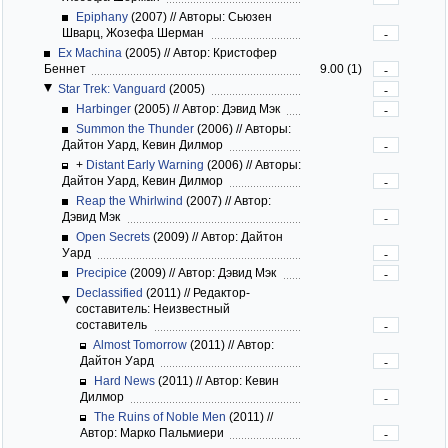
Epiphany
(2007)
//
Авторы: Сьюзен
Шварц, Жозефа Шерман
-
Ex Machina
(2005)
//
Автор: Кристофер
Беннет
9.00 (1)
-
Star Trek: Vanguard
(2005)
-
Harbinger
(2005)
//
Автор: Дэвид Мэк
-
Summon the Thunder
(2006)
//
Авторы:
Дайтон Уард, Кевин Дилмор
-
+
Distant Early Warning
(2006)
//
Авторы:
Дайтон Уард, Кевин Дилмор
-
Reap the Whirlwind
(2007)
//
Автор:
Дэвид Мэк
-
Open Secrets
(2009)
//
Автор: Дайтон
Уард
-
Precipice
(2009)
//
Автор: Дэвид Мэк
-
Declassified
(2011)
//
Редактор-
составитель: Неизвестный
составитель
-
Almost Tomorrow
(2011)
//
Автор:
Дайтон Уард
-
Hard News
(2011)
//
Автор: Кевин
Дилмор
-
The Ruins of Noble Men
(2011)
//
Автор: Марко Пальмиери
-