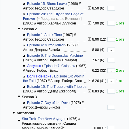
Episode 15: Shore Leave
(1966)
//
Автор: Теодор Старджон
8.50 (6)
-
Episode 28: The City on the Edge of
Forever
[= Город на краю Вечности]
(1966)
//
Автор: Харлан Эллисон
7.00 (9)
1 отз.
-
Season 2
Episode 1: Amok Time
(1967)
//
Автор: Теодор Старджон
8.00 (12)
1 отз.
-
Episode 4: Mirror, Mirror
(1969)
//
Автор: Джером Биксби
8.00 (4)
-
Episode 6: The Doomsday Machine
(1969)
//
Автор: Норман Спинрад
7.67 (6)
-
Ловушка
/
Episode 7: Catspaw
(1967)
//
Автор: Роберт Блох
6.22 (32)
2 отз.
-
Волк в овчарне
/
Episode 14: Wolf in
the Fold
(1967)
//
Автор: Роберт Блох
6.26 (41)
1 отз.
-
Episode 15: The Trouble with Tribbles
(1966)
//
Автор: Дэвид Джерролд
8.83 (6)
1 отз.
-
Season 3
Episode 7: Day of the Dove
(1975)
//
Автор: Джером Биксби
-
Антологии
Star Trek: The New Voyages
(1976)
//
Редакторы-составители: Сандра
Маршак, Мирна Калбрейс
10.00 (1)
-