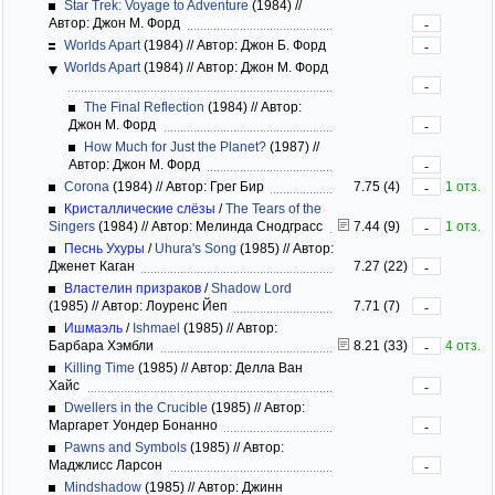
Star Trek: Voyage to Adventure
(1984)
//
Автор: Джон М. Форд
-
Worlds Apart
(1984)
//
Автор: Джон Б. Форд
-
Worlds Apart
(1984)
//
Автор: Джон М. Форд
-
The Final Reflection
(1984)
//
Автор:
Джон М. Форд
-
How Much for Just the Planet?
(1987)
//
Автор: Джон М. Форд
-
Corona
(1984)
//
Автор: Грег Бир
7.75 (4)
1 отз.
-
Кристаллические слёзы
/
The Tears of the
Singers
(1984)
//
Автор: Мелинда Снодграсс
7.44 (9)
1 отз.
-
Песнь Ухуры
/
Uhura's Song
(1985)
//
Автор:
Дженет Каган
7.27 (22)
-
Властелин призраков
/
Shadow Lord
(1985)
//
Автор: Лоуренс Йеп
7.71 (7)
-
Ишмаэль
/
Ishmael
(1985)
//
Автор:
Барбара Хэмбли
8.21 (33)
4 отз.
-
Killing Time
(1985)
//
Автор: Делла Ван
Хайс
-
Dwellers in the Crucible
(1985)
//
Автор:
Маргарет Уондер Бонанно
-
Pawns and Symbols
(1985)
//
Автор:
Маджлисс Ларсон
-
Mindshadow
(1985)
//
Автор: Джинн