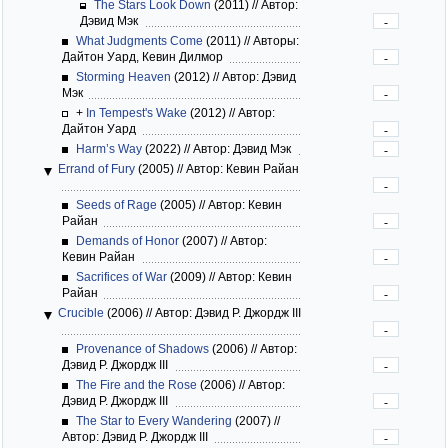
The Stars Look Down
(2011)
//
Автор:
Дэвид Мэк
-
What Judgments Come
(2011)
//
Авторы:
Дайтон Уард, Кевин Дилмор
-
Storming Heaven
(2012)
//
Автор: Дэвид
Мэк
-
+
In Tempest's Wake
(2012)
//
Автор:
Дайтон Уард
-
Harm’s Way
(2022)
//
Автор: Дэвид Мэк
-
Errand of Fury
(2005)
//
Автор: Кевин Райан
-
Seeds of Rage
(2005)
//
Автор: Кевин
Райан
-
Demands of Honor
(2007)
//
Автор:
Кевин Райан
-
Sacrifices of War
(2009)
//
Автор: Кевин
Райан
-
Crucible
(2006)
//
Автор: Дэвид Р. Джордж III
-
Provenance of Shadows
(2006)
//
Автор:
Дэвид Р. Джордж III
-
The Fire and the Rose
(2006)
//
Автор:
Дэвид Р. Джордж III
-
The Star to Every Wandering
(2007)
//
Автор: Дэвид Р. Джордж III
-