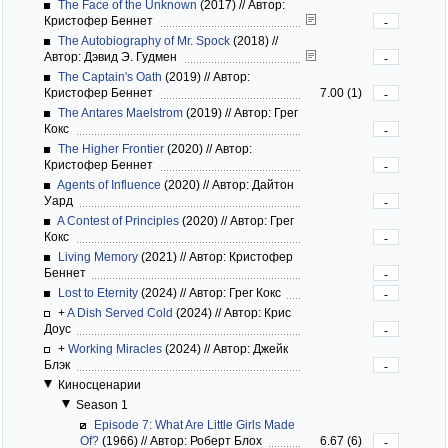
The Face of the Unknown
(2017)
//
Автор:
Кристофер Беннет
-
The Autobiography of Mr. Spock
(2018)
//
Автор: Дэвид Э. Гудмен
-
The Captain's Oath
(2019)
//
Автор:
Кристофер Беннет
7.00 (1)
-
The Antares Maelstrom
(2019)
//
Автор: Грег
Кокс
-
The Higher Frontier
(2020)
//
Автор:
Кристофер Беннет
-
Agents of Influence
(2020)
//
Автор: Дайтон
Уард
-
A Contest of Principles
(2020)
//
Автор: Грег
Кокс
-
Living Memory
(2021)
//
Автор: Кристофер
Беннет
-
Lost to Eternity
(2024)
//
Автор: Грег Кокс
-
+
A Dish Served Cold
(2024)
//
Автор: Крис
Доус
-
+
Working Miracles
(2024)
//
Автор: Джейк
Блэк
-
Киносценарии
Season 1
Episode 7: What Are Little Girls Made
Of?
(1966)
//
Автор: Роберт Блох
6.67 (6)
-