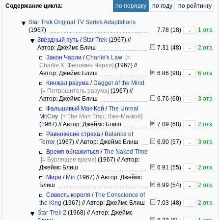
Содержание цикла:
по порядку
по году
по рейтингу
Star Trek Original TV Series Adaptations
(1967)
7.78 (18)
1 отз.
-
Звёздный путь
/
Star Trek
(1967)
//
Автор: Джеймс Блиш
7.31 (48)
2 отз.
-
Закон Чарли
/
Charlie's Law
[=
Charlie X; Феномен Чарли]
(1967)
//
Автор: Джеймс Блиш
6.86 (98)
6 отз.
-
Кинжал разума
/
Dagger of the Mind
[= Потрошитель разума]
(1967)
//
Автор: Джеймс Блиш
6.76 (60)
3 отз.
-
Фальшивый Мак-Кой
/
The Unreal
McCoy
[= The Man Trap; Лже-Маккой]
(1967)
//
Автор: Джеймс Блиш
7.09 (68)
2 отз.
-
Равновесие страха
/
Balance of
Terror
(1967)
//
Автор: Джеймс Блиш
6.90 (57)
3 отз.
-
Время обнажиться
/
The Naked Time
[= Бурлящее время]
(1967)
//
Автор:
Джеймс Блиш
6.91 (55)
2 отз.
-
Мири
/
Miri
(1967)
//
Автор: Джеймс
Блиш
6.99 (54)
2 отз.
-
Совесть короля
/
The Conscience of
the King
(1967)
//
Автор: Джеймс Блиш
7.03 (48)
2 отз.
-
Star Trek 2
(1968)
//
Автор: Джеймс