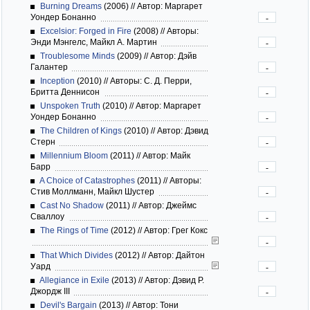
Burning Dreams
(2006)
//
Автор: Маргарет
Уондер Бонанно
-
Excelsior: Forged in Fire
(2008)
//
Авторы:
Энди Мэнгелс, Майкл А. Мартин
-
Troublesome Minds
(2009)
//
Автор: Дэйв
Галантер
-
Inception
(2010)
//
Авторы: С. Д. Перри,
Бритта Деннисон
-
Unspoken Truth
(2010)
//
Автор: Маргарет
Уондер Бонанно
-
The Children of Kings
(2010)
//
Автор: Дэвид
Стерн
-
Millennium Bloom
(2011)
//
Автор: Майк
Барр
-
A Choice of Catastrophes
(2011)
//
Авторы:
Стив Моллманн, Майкл Шустер
-
Cast No Shadow
(2011)
//
Автор: Джеймс
Сваллоу
-
The Rings of Time
(2012)
//
Автор: Грег Кокс
-
That Which Divides
(2012)
//
Автор: Дайтон
Уард
-
Allegiance in Exile
(2013)
//
Автор: Дэвид Р.
Джордж III
-
Devil's Bargain
(2013)
//
Автор: Тони