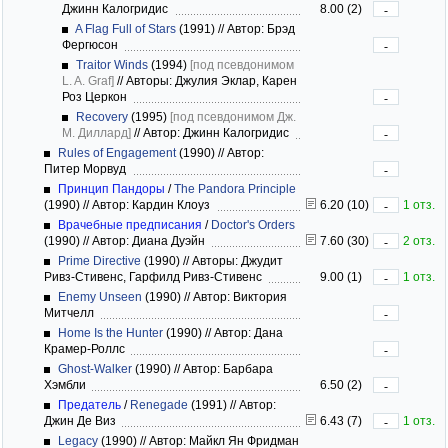
Джинн Калогридис
8.00 (2)
-
A Flag Full of Stars
(1991)
//
Автор: Брэд
Фергюсон
-
Traitor Winds
(1994)
[под псевдонимом
L. A. Graf]
//
Авторы: Джулия Эклар, Карен
Роз Церкон
-
Recovery
(1995)
[под псевдонимом Дж.
М. Диллард]
//
Автор: Джинн Калогридис
-
Rules of Engagement
(1990)
//
Автор:
Питер Морвуд
-
Принцип Пандоры
/
The Pandora Principle
(1990)
//
Автор: Кардин Клоуз
6.20 (10)
1 отз.
-
Врачебные предписания
/
Doctor's Orders
(1990)
//
Автор: Диана Дуэйн
7.60 (30)
2 отз.
-
Prime Directive
(1990)
//
Авторы: Джудит
Ривз-Стивенс, Гарфилд Ривз-Стивенс
9.00 (1)
1 отз.
-
Enemy Unseen
(1990)
//
Автор: Виктория
Митчелл
-
Home Is the Hunter
(1990)
//
Автор: Дана
Крамер-Роллс
-
Ghost-Walker
(1990)
//
Автор: Барбара
Хэмбли
6.50 (2)
-
Предатель
/
Renegade
(1991)
//
Автор:
Джин Де Виз
6.43 (7)
1 отз.
-
Legacy
(1990)
//
Автор: Майкл Ян Фридман