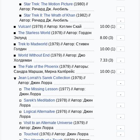
Star Trek: The Motion Picture
(1980)
//
Автор: Ричард Дж. Анобиль
-
Star Trek II: The Wrath of Khan
(1982)
//
Автор: Ричард Дж. Анобиль
-
Vulcan!
(1978)
//
Автор: Кэтлин Скай
10.00 (1)
-
The Starless World
(1978)
//
Автор: Гордон
Эклунд
8.00 (3)
-
Trek to Madworld
(1979)
//
Автор: Стивен
Голдин
10.00 (1)
-
World Without End
(1979)
//
Автор: Джо
Холдеман
7.33 (3)
-
The Fate of the Phoenix
(1979)
//
Авторы:
Сандра Маршак, Мирна Калбрейс
10.00 (1)
-
Jean Lorrah's Sarek Collection
(1979)
//
Автор: Джин Лорра
-
The Missing Lesson
(1977)
//
Автор:
Джин Лорра
-
Sarek's Meditation
(1978)
//
Автор: Джин
Лорра
-
Logical Alternaitve
(1976)
//
Автор: Джин
Лорра
-
Visit to an Alternate Universe
(1979)
//
Автор: Джин Лорра
-
Touched
(1976)
//
Автор: Джин Лорра
-