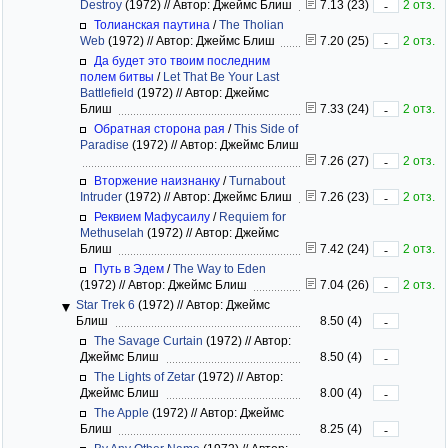
Destroy
(1972)
//
Автор: Джеймс Блиш
7.13 (23)
2 отз.
-
Толианская паутина
/
The Tholian
Web
(1972)
//
Автор: Джеймс Блиш
7.20 (25)
2 отз.
-
Да будет это твоим последним
полем битвы
/
Let That Be Your Last
Battlefield
(1972)
//
Автор: Джеймс
Блиш
7.33 (24)
2 отз.
-
Обратная сторона рая
/
This Side of
Paradise
(1972)
//
Автор: Джеймс Блиш
7.26 (27)
2 отз.
-
Вторжение наизнанку
/
Turnabout
Intruder
(1972)
//
Автор: Джеймс Блиш
7.26 (23)
2 отз.
-
Реквием Мафусаилу
/
Requiem for
Methuselah
(1972)
//
Автор: Джеймс
Блиш
7.42 (24)
2 отз.
-
Путь в Эдем
/
The Way to Eden
(1972)
//
Автор: Джеймс Блиш
7.04 (26)
2 отз.
-
Star Trek 6
(1972)
//
Автор: Джеймс
Блиш
8.50 (4)
-
The Savage Curtain
(1972)
//
Автор:
Джеймс Блиш
8.50 (4)
-
The Lights of Zetar
(1972)
//
Автор:
Джеймс Блиш
8.00 (4)
-
The Apple
(1972)
//
Автор: Джеймс
Блиш
8.25 (4)
-