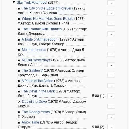
Star Trek Fotonovel
(1977)
-
The City on the Edge of Forever
(1977)
//
Автор: Харлан Эллисон
-
Where No Man Has Gone Before
(1977)
//
Автор: Сэмюэл Энтони Пиплз
-
The Trouble with Tribbles
(1977)
//
Автор:
Дэвид Джерролд
-
A Taste of Armageddon
(1978)
//
Авторы:
Джин Л. Кун, Роберт Хамнер
-
Metamorphosis
(1978)
//
Автор: Джин Л.
Кун
-
All Our Yesterdays
(1978)
//
Автор: Джин
Лисетт Ароест
-
The Galileo 7
(1978)
//
Авторы: Оливер
Кроуфорд, С. Бар-Дэвид
-
A Piece of the Action
(1978)
//
Авторы:
Джин Л. Кун, Дэвид П. Хармон
-
The Devil in the Dark
(1978)
//
Автор:
Джин Л. Кун
5.00 (1)
-
Day of the Dove
(1978)
//
Автор: Джером
Биксби
-
The Deadly Years
(1978)
//
Автор: Дэвид
П. Хармон
-
Amok Time
(1978)
//
Автор: Теодор
Старджон
9.00 (2)
-