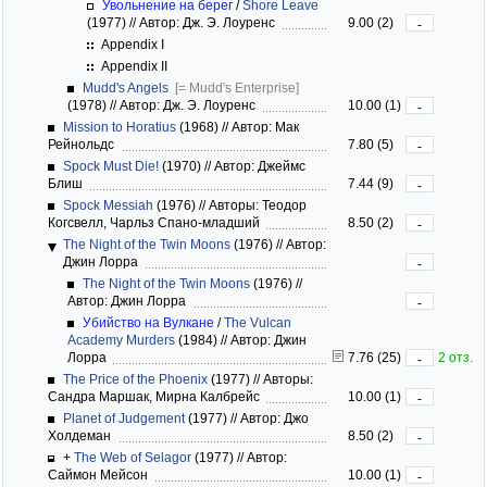
Увольнение на берег
/
Shore Leave
(1977)
//
Автор: Дж. Э. Лоуренс
9.00 (2)
-
Appendix I
Appendix II
Mudd's Angels
[= Mudd's Enterprise]
(1978)
//
Автор: Дж. Э. Лоуренс
10.00 (1)
-
Mission to Horatius
(1968)
//
Автор: Мак
Рейнольдс
7.80 (5)
-
Spock Must Die!
(1970)
//
Автор: Джеймс
Блиш
7.44 (9)
-
Spock Messiah
(1976)
//
Авторы: Теодор
Когсвелл, Чарльз Спано-младший
8.50 (2)
-
The Night of the Twin Moons
(1976)
//
Автор:
Джин Лорра
-
The Night of the Twin Moons
(1976)
//
Автор: Джин Лорра
-
Убийство на Вулкане
/
The Vulcan
Academy Murders
(1984)
//
Автор: Джин
Лорра
7.76 (25)
2 отз.
-
The Price of the Phoenix
(1977)
//
Авторы:
Сандра Маршак, Мирна Калбрейс
10.00 (1)
-
Planet of Judgement
(1977)
//
Автор: Джо
Холдеман
8.50 (2)
-
+
The Web of Selagor
(1977)
//
Автор:
Саймон Мейсон
10.00 (1)
-