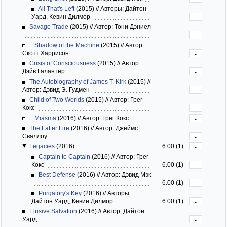
All That's Left
(2015)
//
Авторы: Дайтон
Уард, Кевин Дилмор
-
Savage Trade
(2015)
//
Автор: Тони Дэниел
-
+
Shadow of the Machine
(2015)
//
Автор:
Скотт Харрисон
-
Crisis of Consciousness
(2015)
//
Автор:
Дэйв Галантер
-
The Autobiography of James T. Kirk
(2015)
//
Автор: Дэвид Э. Гудмен
-
Child of Two Worlds
(2015)
//
Автор: Грег
Кокс
-
+
Miasma
(2016)
//
Автор: Грег Кокс
-
The Latter Fire
(2016)
//
Автор: Джеймс
Сваллоу
-
Legacies
(2016)
6.00 (1)
-
Captain to Captain
(2016)
//
Автор: Грег
Кокс
6.00 (1)
-
Best Defense
(2016)
//
Автор: Дэвид Мэк
6.00 (1)
-
Purgatory's Key
(2016)
//
Авторы:
Дайтон Уард, Кевин Дилмор
6.00 (1)
-
Elusive Salvation
(2016)
//
Автор: Дайтон
Уард
-