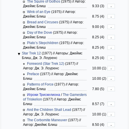
The Squire of Gothos
(1975)
//
Автор:
Джеймс Блиш
9.33 (3)
-
Wink of an Eye
(1975)
//
Автор:
Джеймс Блиш
8.75 (4)
-
Bread and Circuses
(1975)
//
Автор:
Джеймс Блиш
9.00 (4)
-
Day of the Dove
(1975)
//
Автор:
Джеймс Блиш
8.25 (4)
-
Plato’s Stepchildren
(1975)
//
Автор:
Джеймс Блиш
8.25 (4)
-
Star Trek 12
(1977)
//
Авторы: Джеймс
Блиш, Дж. Э. Лоуренс
8.25 (4)
-
Foreword (Star Trek 12)
(1977)
//
Автор: Дж. Э. Лоуренс
10.00 (1)
-
Preface
(1977)
//
Автор: Джеймс
Блиш
10.00 (2)
-
Patterns of Force
(1977)
//
Автор:
Джеймс Блиш
7.80 (5)
-
Игроки Трискелиона
/
The Gamesters
of Triskelion
(1977)
//
Автор: Джеймс
Блиш
8.57 (7)
-
And the Children Shall Lead
(1977)
//
Автор: Дж. Э. Лоуренс
10.00 (1)
-
The Corbomite Maneuver
(1977)
//
Автор: Джеймс Блиш
8.50 (4)
-