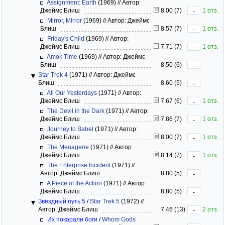
Assignment: Earth
(1969)
//
Автор:
Джеймс Блиш
8.00 (7)
1 отз.
-
Mirror, Mirror
(1969)
//
Автор: Джеймс
Блиш
8.57 (7)
1 отз.
-
Friday's Child
(1969)
//
Автор:
Джеймс Блиш
7.71 (7)
1 отз.
-
Amok Time
(1969)
//
Автор: Джеймс
Блиш
8.50 (6)
-
Star Trek 4
(1971)
//
Автор: Джеймс
Блиш
8.60 (5)
-
All Our Yesterdays
(1971)
//
Автор:
Джеймс Блиш
7.67 (6)
1 отз.
-
The Devil in the Dark
(1971)
//
Автор:
Джеймс Блиш
7.86 (7)
1 отз.
-
Journey to Babel
(1971)
//
Автор:
Джеймс Блиш
8.00 (7)
1 отз.
-
The Menagerie
(1971)
//
Автор:
Джеймс Блиш
8.14 (7)
1 отз.
-
The Enterprise Incident
(1971)
//
Автор: Джеймс Блиш
8.80 (5)
-
A Piece of the Action
(1971)
//
Автор:
Джеймс Блиш
8.80 (5)
-
Звёздный путь 5
/
Star Trek 5
(1972)
//
Автор: Джеймс Блиш
7.46 (13)
2 отз.
-
Их покарали боги
/
Whom Gods