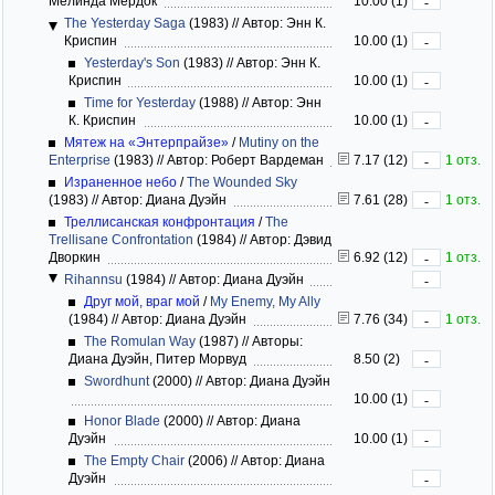
Мелинда Мёрдок
10.00 (1)
-
The Yesterday Saga
(1983)
//
Автор: Энн К.
Криспин
10.00 (1)
-
Yesterday's Son
(1983)
//
Автор: Энн К.
Криспин
10.00 (1)
-
Time for Yesterday
(1988)
//
Автор: Энн
К. Криспин
10.00 (1)
-
Мятеж на «Энтерпрайзе»
/
Mutiny on the
Enterprise
(1983)
//
Автор: Роберт Вардеман
7.17 (12)
1 отз.
-
Израненное небо
/
The Wounded Sky
(1983)
//
Автор: Диана Дуэйн
7.61 (28)
1 отз.
-
Треллисанская конфронтация
/
The
Trellisane Confrontation
(1984)
//
Автор: Дэвид
Дворкин
6.92 (12)
1 отз.
-
Rihannsu
(1984)
//
Автор: Диана Дуэйн
-
Друг мой, враг мой
/
My Enemy, My Ally
(1984)
//
Автор: Диана Дуэйн
7.76 (34)
1 отз.
-
The Romulan Way
(1987)
//
Авторы:
Диана Дуэйн, Питер Морвуд
8.50 (2)
-
Swordhunt
(2000)
//
Автор: Диана Дуэйн
10.00 (1)
-
Honor Blade
(2000)
//
Автор: Диана
Дуэйн
10.00 (1)
-
The Empty Chair
(2006)
//
Автор: Диана
Дуэйн
-