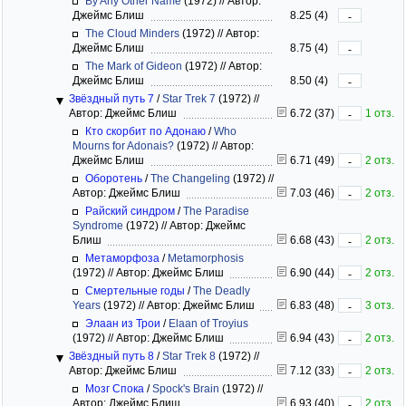
By Any Other Name
(1972)
//
Автор:
Джеймс Блиш
8.25 (4)
-
The Cloud Minders
(1972)
//
Автор:
Джеймс Блиш
8.75 (4)
-
The Mark of Gideon
(1972)
//
Автор:
Джеймс Блиш
8.50 (4)
-
Звёздный путь 7
/
Star Trek 7
(1972)
//
Автор: Джеймс Блиш
6.72 (37)
1 отз.
-
Кто скорбит по Адонаю
/
Who
Mourns for Adonais?
(1972)
//
Автор:
Джеймс Блиш
6.71 (49)
2 отз.
-
Оборотень
/
The Changeling
(1972)
//
Автор: Джеймс Блиш
7.03 (46)
2 отз.
-
Райский синдром
/
The Paradise
Syndrome
(1972)
//
Автор: Джеймс
Блиш
6.68 (43)
2 отз.
-
Метаморфоза
/
Metamorphosis
(1972)
//
Автор: Джеймс Блиш
6.90 (44)
2 отз.
-
Смертельные годы
/
The Deadly
Years
(1972)
//
Автор: Джеймс Блиш
6.83 (48)
3 отз.
-
Элаан из Трои
/
Elaan of Troyius
(1972)
//
Автор: Джеймс Блиш
6.94 (43)
2 отз.
-
Звёздный путь 8
/
Star Trek 8
(1972)
//
Автор: Джеймс Блиш
7.12 (33)
2 отз.
-
Мозг Спока
/
Spock's Brain
(1972)
//
Автор: Джеймс Блиш
6.93 (40)
2 отз.
-