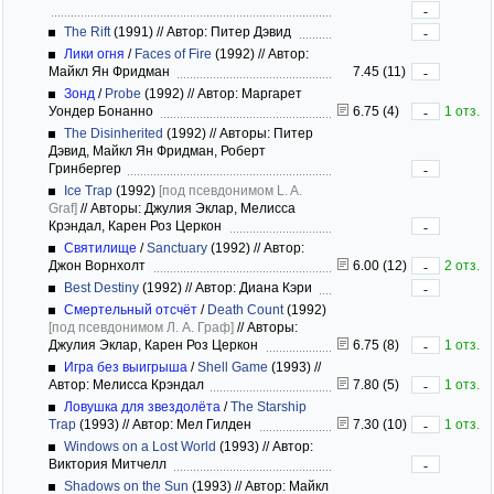
-
The Rift
(1991)
//
Автор: Питер Дэвид
-
Лики огня
/
Faces of Fire
(1992)
//
Автор:
Майкл Ян Фридман
7.45 (11)
-
Зонд
/
Probe
(1992)
//
Автор: Маргарет
Уондер Бонанно
6.75 (4)
1 отз.
-
The Disinherited
(1992)
//
Авторы: Питер
Дэвид, Майкл Ян Фридман, Роберт
Гринбергер
-
Ice Trap
(1992)
[под псевдонимом L. A.
Graf]
//
Авторы: Джулия Эклар, Мелисса
Крэндал, Карен Роз Церкон
-
Святилище
/
Sanctuary
(1992)
//
Автор:
Джон Ворнхолт
6.00 (12)
2 отз.
-
Best Destiny
(1992)
//
Автор: Диана Кэри
-
Смертельный отсчёт
/
Death Count
(1992)
[под псевдонимом Л. А. Граф]
//
Авторы:
Джулия Эклар, Карен Роз Церкон
6.75 (8)
1 отз.
-
Игра без выигрыша
/
Shell Game
(1993)
//
Автор: Мелисса Крэндал
7.80 (5)
1 отз.
-
Ловушка для звездолёта
/
The Starship
Trap
(1993)
//
Автор: Мел Гилден
7.30 (10)
1 отз.
-
Windows on a Lost World
(1993)
//
Автор:
Виктория Митчелл
-
Shadows on the Sun
(1993)
//
Автор: Майкл