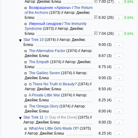
Автор: Джеймс Блиш
7.00 (27)
2 отз.
-
Возвращение «Аркона»
/
The Return
of the Archons
(1973)
//
Автор: Джеймс
Блиш
6.92 (26)
2 отз.
-
Имунный синдром
/
The Immunity
Syndrome
(1973)
//
Автор: Джеймс
Блиш
7.04 (26)
2 отз.
-
Star Trek 10
(1974)
//
Автор: Джеймс
Блиш
9.00 (3)
-
The Alternative Factor
(1974)
//
Автор:
Джеймс Блиш
8.67 (3)
-
The Empath
(1974)
//
Автор: Джеймс
Блиш
8.75 (4)
-
The Galileo Seven
(1974)
//
Автор:
Джеймс Блиш
9.00 (3)
-
Is There No Truth in Beauty?
(1974)
//
Автор: Джеймс Блиш
8.50 (4)
-
A Private Little War
(1974)
//
Автор:
Джеймс Блиш
8.25 (4)
-
The Omega Glory
(1974)
//
Автор:
Джеймс Блиш
8.00 (4)
-
Star Trek 11
[= Day of the Dove]
(1975)
//
Автор: Джеймс Блиш
9.00 (3)
-
What Are Little Girls Made Of?
(1975)
//
Автор: Джеймс Блиш
8.25 (4)
-