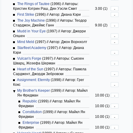
The Rings of Tautee
(1996)
//
Авторы:
Кристин Кэтрин Раш, Дин Уэсли Смит
3.00 (1)
-
First Strike
(1996)
//
Автор: Диана Кэри
-
The Joy Machine
(1996)
//
Авторы: Теодор
Старджон, Джеймс Ганн
9.00 (2)
-
Mudd in Your Eye
(1997)
//
Автор: Джерри
Олшен
-
Mind Meld
(1997)
//
Автор: Джон Ворнхолт
-
Starfleet Academy
(1997)
//
Автор: Диана
Кэри
-
Vulcan's Forge
(1997)
//
Авторы: Сьюзен
Шварц, Жозефа Шерман
-
Heart of the Sun
(1997)
//
Авторы: Памела
Сарджент, Джордж Зебровски
-
Assignment: Eternity
(1998)
//
Автор: Грег
Кокс
-
My Brother's Keeper
(1999)
//
Автор: Майкл
Ян Фридман
10.00 (1)
-
Republic
(1999)
//
Автор: Майкл Ян
Фридман
10.00 (1)
-
Constitution
(1999)
//
Автор: Майкл Ян
Фридман
10.00 (1)
-
Enterprise
(1999)
//
Автор: Майкл Ян
Фридман
10.00 (1)
-