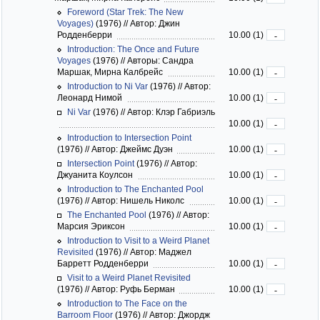
Foreword (Star Trek: The New
Voyages)
(1976)
//
Автор: Джин
Родденберри
10.00 (1)
-
Introduction: The Once and Future
Voyages
(1976)
//
Авторы: Сандра
Маршак, Мирна Калбрейс
10.00 (1)
-
Introduction to Ni Var
(1976)
//
Автор:
Леонард Нимой
10.00 (1)
-
Ni Var
(1976)
//
Автор: Клэр Габриэль
10.00 (1)
-
Introduction to Intersection Point
(1976)
//
Автор: Джеймс Дуэн
10.00 (1)
-
Intersection Point
(1976)
//
Автор:
Джуанита Коулсон
10.00 (1)
-
Introduction to The Enchanted Pool
(1976)
//
Автор: Нишель Николс
10.00 (1)
-
The Enchanted Pool
(1976)
//
Автор:
Марсия Эриксон
10.00 (1)
-
Introduction to Visit to a Weird Planet
Revisited
(1976)
//
Автор: Маджел
Барретт Родденберри
10.00 (1)
-
Visit to a Weird Planet Revisited
(1976)
//
Автор: Руфь Берман
10.00 (1)
-
Introduction to The Face on the
Barroom Floor
(1976)
//
Автор: Джордж