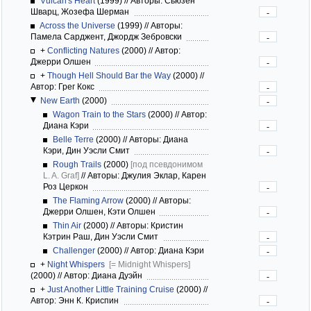
Vulcan's Heart
(1999)
//
Авторы: Сьюзен
Шварц, Жозефа Шерман
-
Across the Universe
(1999)
//
Авторы:
Памела Сарджент, Джордж Зебровски
-
+
Conflicting Natures
(2000)
//
Автор:
Джерри Олшен
-
+
Though Hell Should Bar the Way
(2000)
//
Автор: Грег Кокс
-
New Earth
(2000)
-
Wagon Train to the Stars
(2000)
//
Автор:
Диана Кэри
-
Belle Terre
(2000)
//
Авторы: Диана
Кэри, Дин Уэсли Смит
-
Rough Trails
(2000)
[под псевдонимом
L. A. Graf]
//
Авторы: Джулия Эклар, Карен
Роз Церкон
-
The Flaming Arrow
(2000)
//
Авторы:
Джерри Олшен, Кэти Олшен
-
Thin Air
(2000)
//
Авторы: Кристин
Кэтрин Раш, Дин Уэсли Смит
-
Challenger
(2000)
//
Автор: Диана Кэри
-
+
Night Whispers
[= Midnight Whispers]
(2000)
//
Автор: Диана Дуэйн
-
+
Just Another Little Training Cruise
(2000)
//
Автор: Энн К. Криспин
-