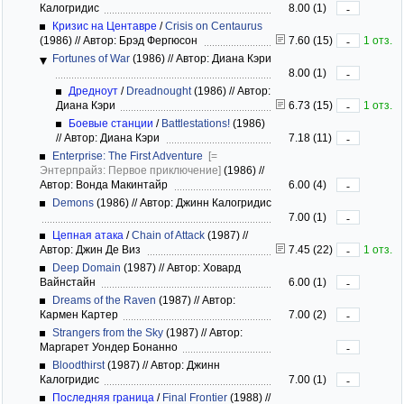
Калогридис
8.00 (1)
-
Кризис на Центавре
/
Crisis on Centaurus
(1986)
//
Автор: Брэд Фергюсон
7.60 (15)
1 отз.
-
Fortunes of War
(1986)
//
Автор: Диана Кэри
8.00 (1)
-
Дредноут
/
Dreadnought
(1986)
//
Автор:
Диана Кэри
6.73 (15)
1 отз.
-
Боевые станции
/
Battlestations!
(1986)
//
Автор: Диана Кэри
7.18 (11)
-
Enterprise: The First Adventure
[=
Энтерпрайз: Первое приключение]
(1986)
//
Автор: Вонда Макинтайр
6.00 (4)
-
Demons
(1986)
//
Автор: Джинн Калогридис
7.00 (1)
-
Цепная атака
/
Chain of Attack
(1987)
//
Автор: Джин Де Виз
7.45 (22)
1 отз.
-
Deep Domain
(1987)
//
Автор: Ховард
Вайнстайн
6.00 (1)
-
Dreams of the Raven
(1987)
//
Автор:
Кармен Картер
7.00 (2)
-
Strangers from the Sky
(1987)
//
Автор:
Маргарет Уондер Бонанно
-
Bloodthirst
(1987)
//
Автор: Джинн
Калогридис
7.00 (1)
-
Последняя граница
/
Final Frontier
(1988)
//