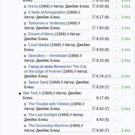
Блиш
8.33 (6)
1 отз.
-
Arena
(1968)
//
Автор: Джеймс Блиш
8.50 (6)
1 отз.
-
A Taste of Armageddon
(1968)
//
Автор: Джеймс Блиш
8.17 (6)
1 отз.
-
Tomorrow is Yesterday
(1968)
//
Автор: Джеймс Блиш
7.83 (6)
1 отз.
-
Errand of Mercy
(1968)
//
Автор:
Джеймс Блиш
8.33 (6)
1 отз.
-
Court Martial
(1968)
//
Автор: Джеймс
Блиш
8.50 (6)
1 отз.
-
Operation — Annihilate!
(1968)
//
Автор: Джеймс Блиш
8.33 (6)
1 отз.
-
Город на краю Вечности
/
The City
on the Edge of Forever
(1968)
//
Автор:
Джеймс Блиш
6.76 (17)
2 отз.
-
Space Seed
(1968)
//
Автор: Джеймс
Блиш
8.29 (7)
1 отз.
-
Star Trek 3
(1969)
//
Автор: Джеймс
Блиш
8.17 (6)
-
The Trouble with Tribbles
(1969)
//
Автор: Джеймс Блиш
8.43 (7)
1 отз.
-
The Last Gunfight
(1969)
//
Автор:
Джеймс Блиш
8.40 (5)
-
The Doomsday Machine
(1969)
//
Автор: Джеймс Блиш
8.00 (7)
1 отз.
-