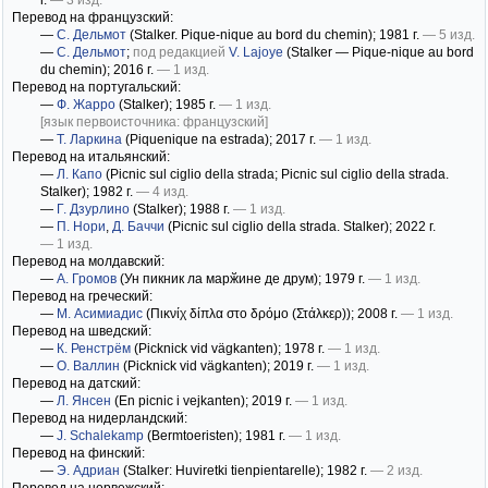
г.
— 3 изд.
Перевод на французский:
—
С. Дельмот
(Stalker. Pique-nique au bord du chemin)
; 1981 г.
— 5 изд.
—
С. Дельмот
;
под редакцией
V. Lajoye
(Stalker — Pique-nique au bord
du chemin)
; 2016 г.
— 1 изд.
Перевод на португальский:
—
Ф. Жарро
(Stalker)
; 1985 г.
— 1 изд.
[язык первоисточника: французский]
—
Т. Ларкина
(Piquenique na estrada)
; 2017 г.
— 1 изд.
Перевод на итальянский:
—
Л. Капо
(Picnic sul ciglio della strada; Picnic sul ciglio della strada.
Stalker)
; 1982 г.
— 4 изд.
—
Г. Дзурлино
(Stalker)
; 1988 г.
— 1 изд.
—
П. Нори
,
Д. Баччи
(Picnic sul ciglio della strada. Stalker)
; 2022 г.
— 1 изд.
Перевод на молдавский:
—
А. Громов
(Ун пикник ла марӂине де друм)
; 1979 г.
— 1 изд.
Перевод на греческий:
—
М. Асимиадис
(Πικνίχ δίπλα στο δρόμο (Στάλκερ))
; 2008 г.
— 1 изд.
Перевод на шведский:
—
К. Ренстрём
(Picknick vid vägkanten)
; 1978 г.
— 1 изд.
—
О. Валлин
(Picknick vid vägkanten)
; 2019 г.
— 1 изд.
Перевод на датский:
—
Л. Янсен
(En picnic i vejkanten)
; 2019 г.
— 1 изд.
Перевод на нидерландский:
—
J. Schalekamp
(Bermtoeristen)
; 1981 г.
— 1 изд.
Перевод на финский:
—
Э. Адриан
(Stalker: Huviretki tienpientarelle)
; 1982 г.
— 2 изд.