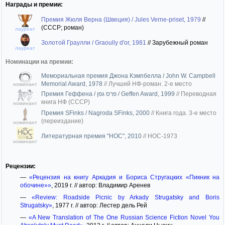
Награды и премии:
Премия Жюля Верна (Швеция) / Jules Verne-priset, 1979
//
(СССР; роман)
лауреат
Золотой Граулли / Graoully d'or, 1981
//
Зарубежный роман
лауреат
Номинации на премии:
Мемориальная премия Джона Кэмпбелла / John W. Campbell
Memorial Award, 1978
//
Лучший НФ-роман. 2-е место
номинант
Премия Геффена / פרס גפן / Geffen Award, 1999
//
Переводная
книга НФ (СССР)
номинант
Премия SFinks / Nagroda SFinks, 2000
//
Книга года. 3-е место
(переиздание)
номинант
Литературная премия "НОС", 2010
//
НОС-1973
номинант
Рецензии:
—
«Рецензия на книгу Аркадия и Бориса Стругацких «Пикник на
обочине»»
, 2019 г. // автор: Владимир Аренев
—
«Review: Roadside Picnic by Arkady Strugatsky and Boris
Strugatsky»
, 1977 г. // автор: Лестер дель Рей
—
«A New Translation of The One Russian Science Fiction Novel You