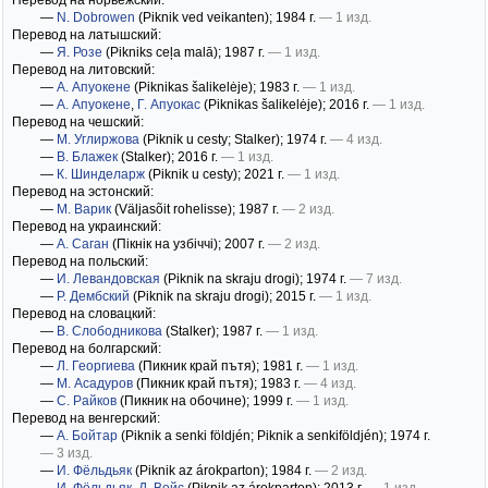
Перевод на норвежский:
—
N. Dobrowen
(Piknik ved veikanten)
; 1984 г.
— 1 изд.
Перевод на латышский:
—
Я. Розе
(Pikniks ceļa malā)
; 1987 г.
— 1 изд.
Перевод на литовский:
—
А. Апуокене
(Piknikas šalikelėje)
; 1983 г.
— 1 изд.
—
А. Апуокене
,
Г. ​​Апуокас
(Piknikas šalikelėje)
; 2016 г.
— 1 изд.
Перевод на чешский:
—
М. Углиржова
(Piknik u cesty; Stalker)
; 1974 г.
— 4 изд.
—
В. Блажек
(Stalker)
; 2016 г.
— 1 изд.
—
К. Шинделарж
(Piknik u cesty)
; 2021 г.
— 1 изд.
Перевод на эстонский:
—
М. Варик
(Väljasõit rohelisse)
; 1987 г.
— 2 изд.
Перевод на украинский:
—
А. Саган
(Пікнік на узбіччі)
; 2007 г.
— 2 изд.
Перевод на польский:
—
И. Левандовская
(Piknik na skraju drogi)
; 1974 г.
— 7 изд.
—
Р. Дембский
(Piknik na skraju drogi)
; 2015 г.
— 1 изд.
Перевод на словацкий:
—
В. Слободникова
(Stalker)
; 1987 г.
— 1 изд.
Перевод на болгарский:
—
Л. Георгиева
(Пикник край пътя)
; 1981 г.
— 1 изд.
—
М. Асадуров
(Пикник край пътя)
; 1983 г.
— 4 изд.
—
С. Райков
(Пикник на обочине)
; 1999 г.
— 1 изд.
Перевод на венгерский:
—
А. Бойтар
(Piknik a senki földjén; Piknik a senkiföldjén)
; 1974 г.
— 3 изд.
—
И. Фёльдьяк
(Piknik az árokparton)
; 1984 г.
— 2 изд.