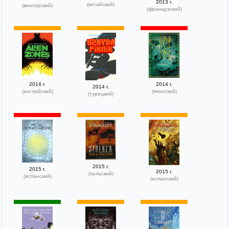
2013 г.
(китайский)
(венгерский)
(французский)
2014 г.
2014 г.
2014 г.
(английский)
(японский)
(турецкий)
2015 г.
2015 г.
2015 г.
(польский)
(испанский)
(испанский)