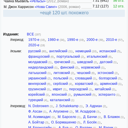
7.51 (642)
56 отз.
Чайна Мьевиль
«Рельсы»
(2012, роман)
7.12 (127)
12 отз.
М. Джон Харрисон
«Нова Свинг»
(2006, роман)
+ещё 120 шт. похожего
Издания:
ВСЕ
(187)
/период:
1970-е
,
1980-е
,
1990-е
,
2000-е
,
2010-е
,
(18)
(34)
(19)
(39)
(57)
2020-е
(19)
/языки:
русский
,
английский
,
немецкий
,
испанский
,
(80)
(11)
(10)
(5)
французский
,
португальский
,
итальянский
,
(6)
(2)
(6)
молдавский
,
греческий
,
шведский
,
датский
,
(1)
(1)
(2)
(1)
нидерландский
,
финский
,
норвежский
,
(1)
(2)
(1)
латышский
,
литовский
,
чешский
,
эстонский
,
(1)
(2)
(6)
(2)
украинский
,
польский
,
словацкий
,
болгарский
,
(2)
(9)
(1)
(5)
венгерский
,
сербский
,
хорватский
,
армянский
,
(6)
(4)
(1)
(1)
грузинский
,
иврит
,
персидский
,
китайский
,
(1)
(1)
(1)
(1)
корейский
,
японский
,
румынский
,
эсперанто
,
(1)
(2)
(5)
(1)
турецкий
,
каталанский
(4)
(1)
/перевод:
N. Dobrowen
,
J. Schalekamp
,
Э. Адриан
,
(1)
(1)
(2)
Ф. Азсан
,
А. Апуокене
,
М. Асадуров
,
(1)
(2)
(3)
М. Асимиадис
,
М. Барсело
,
Д. Баччи
,
В. Блажек
,
(1)
(1)
(1)
(1)
А. Бойтар
,
О. Бормашенко
,
Л. Босёк
,
(3)
(5)
(1)
М. Бронштейн
,
А. Буа
,
О. Валлин
,
М. Варик
,