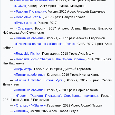
—
«Байка — это не вымысел»
, Россия, 2016 // реж. Сергей Ильин
—
«ZONA»
, Канада, 2016 // реж. Евдокия Мажурина
—
«Радиант Пильмана»
, Россия, 2016 // реж. Алексей Евдокимов
—
«Dead Alive. Part I»
, , 2017 // реж. Canyon Forkash
—
«Путь к мечте»
, Россия, 2017
—
«Сталкер»
, Россия, 2017 // реж. Алина Шалина, Виктория
Чебураева, Ася Скржинская
—
«Пикник на обочине»
, Россия, 2017 // реж. Алексей Евдокимов
—
«Пикник на обочине» / «Roadside Picnic»
, США, 2017 // реж. Алан
Тейлор
—
«Roadside Picnic»
, Португалия, 2018 // реж. Луис Мелу
—
«Roadside Picnic Chapter 4: The Golden Sphere»
, США, 2018 // реж.
Ник Лашапель
—
«Периметр»
, Россия, 2019 // реж. Дмитрий Горбатов
—
«Пикник на обочине»
, Киргизия, 2019 // реж. Никита Каиль
—
«Future Unlimited: Божья Рука»
, Россия, 2019 // реж. Сергей
Дементьев
—
«Пикник на обочине»
, Россия, 2020 // реж. Борис Казаков
—
«Проект "Радиант Пильмана". Серебряная паутина»
, Россия,
2021 // реж. Алексей Евдокимов
—
«Сталкер» / «Stalker»
, Германия, 2022 // реж. Андрей Туркан
—
«Пикник»
, Россия, 2022 // реж. Павел Седов