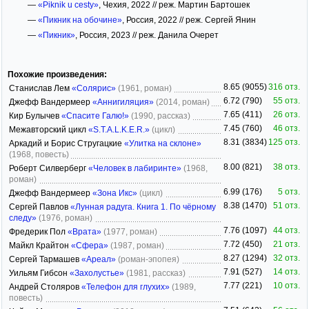
—
«Piknik u cesty»
, Чехия, 2022 // реж. Мартин Бартошек
—
«Пикник на обочине»
, Россия, 2022 // реж. Сергей Янин
—
«Пикник»
, Россия, 2023 // реж. Данила Очерет
Похожие произведения:
8.65 (9055)
316 отз.
Станислав Лем
«Солярис»
(1961, роман)
6.72 (790)
55 отз.
Джефф Вандермеер
«Аннигиляция»
(2014, роман)
7.65 (411)
26 отз.
Кир Булычев
«Спасите Галю!»
(1990, рассказ)
7.45 (760)
46 отз.
Межавторский цикл
«S.T.A.L.K.E.R.»
(цикл)
8.31 (3834)
125 отз.
Аркадий и Борис Стругацкие
«Улитка на склоне»
(1968, повесть)
8.00 (821)
38 отз.
Роберт Силверберг
«Человек в лабиринте»
(1968,
роман)
6.99 (176)
5 отз.
Джефф Вандермеер
«Зона Икс»
(цикл)
8.38 (1470)
51 отз.
Сергей Павлов
«Лунная радуга. Книга 1. По чёрному
следу»
(1976, роман)
7.76 (1097)
44 отз.
Фредерик Пол
«Врата»
(1977, роман)
7.72 (450)
21 отз.
Майкл Крайтон
«Сфера»
(1987, роман)
8.27 (1294)
32 отз.
Сергей Тармашев
«Ареал»
(роман-эпопея)
7.91 (527)
14 отз.
Уильям Гибсон
«Захолустье»
(1981, рассказ)
7.77 (221)
10 отз.
Андрей Столяров
«Телефон для глухих»
(1989,
повесть)