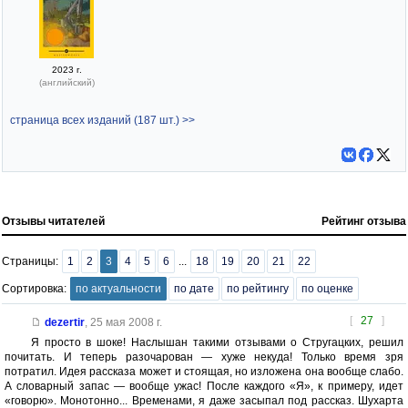
2023 г.
(английский)
страница всех изданий (187 шт.) >>
Отзывы читателей
Рейтинг отзыва
Страницы:
1
2
3
4
5
6
...
18
19
20
21
22
Сортировка:
по актуальности
по дате
по рейтингу
по оценке
[
27
]
dezertir
,
25 мая 2008 г.
Я просто в шоке! Наслышан такими отзывами о Стругацких, решил
почитать. И теперь разочарован — хуже некуда! Только время зря
потратил. Идея рассказа может и стоящая, но изложена она вообще слабо.
А словарный запас — вообще ужас! После каждого «Я», к примеру, идет
«говорю». Монотонно... Временами, я даже засыпал под рассказ. Шухарта