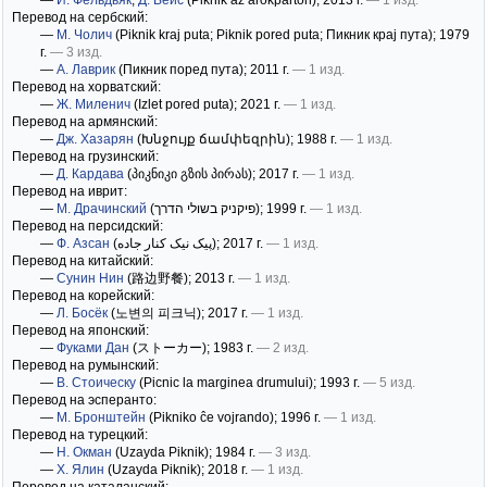
—
И. Фёльдьяк
,
Д. Вейс
(Piknik az árokparton)
; 2013 г.
— 1 изд.
Перевод на сербский:
—
М. Чолич
(Piknik kraj puta; Piknik pored puta; Пикник краj пута)
; 1979
г.
— 3 изд.
—
А. Лаврик
(Пикник поред пута)
; 2011 г.
— 1 изд.
Перевод на хорватский:
—
Ж. Миленич
(Izlet pored puta)
; 2021 г.
— 1 изд.
Перевод на армянский:
—
Дж. Хазарян
(Խնջույք ճամփեզրին)
; 1988 г.
— 1 изд.
Перевод на грузинский:
—
Д. Кардава
(პიკნიკი გზის პირას)
; 2017 г.
— 1 изд.
Перевод на иврит:
—
М. Драчинский
(פיקניק בשולי הדרך)
; 1999 г.
— 1 изд.
Перевод на персидский:
—
Ф. Азсан
(پیک نیک کنار جاده)
; 2017 г.
— 1 изд.
Перевод на китайский:
—
Сунин Нин
(路边野餐)
; 2013 г.
— 1 изд.
Перевод на корейский:
—
Л. Босёк
(노변의 피크닉)
; 2017 г.
— 1 изд.
Перевод на японский:
—
Фуками Дан
(ストーカー)
; 1983 г.
— 2 изд.
Перевод на румынский:
—
В. Стоическу
(Picnic la marginea drumului)
; 1993 г.
— 5 изд.
Перевод на эсперанто:
—
М. Бронштейн
(Pikniko ĉe vojrando)
; 1996 г.
— 1 изд.
Перевод на турецкий:
—
Н. Окман
(Uzayda Piknik)
; 1984 г.
— 3 изд.
—
Х. Ялин
(Uzayda Piknik)
; 2018 г.
— 1 изд.