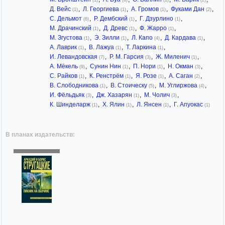
(1)
(6)
(1)
(2)
Д. Вейс
,
Л. Георгиева
,
А. Громов
,
Фуками Дан
,
(1)
(1)
(1)
(2)
С. Дельмот
,
Р. Дембский
,
Г. Дзурлино
,
(6)
(1)
(1)
М. Драчинский
,
Д. Древс
,
Ф. Жарро
,
(1)
(1)
(1)
М. Згустова
,
Э. Зилли
,
Л. Капо
,
Д. Кардава
,
(1)
(1)
(4)
(1)
А. Лаврик
,
В. Лажуа
,
Т. Ларкина
,
(1)
(1)
(1)
И. Левандовская
,
Р. М. Гарсия
,
Ж. Миленич
,
(7)
(3)
(1)
А. Мёкель
,
Сунин Нин
,
П. Нори
,
Н. Окман
,
(9)
(1)
(1)
(3)
С. Райков
,
К. Ренстрём
,
Я. Розе
,
А. Саган
,
(1)
(1)
(1)
(2)
В. Слободникова
,
В. Стоическу
,
М. Углиржова
,
(1)
(5)
(4)
И. Фёльдьяк
,
Дж. Хазарян
,
М. Чолич
,
(3)
(1)
(3)
К. Шинделарж
,
Х. Ялин
,
Л. Янсен
,
Г. ​​Апуокас
(1)
(1)
(1)
(1)
В планах издательств: