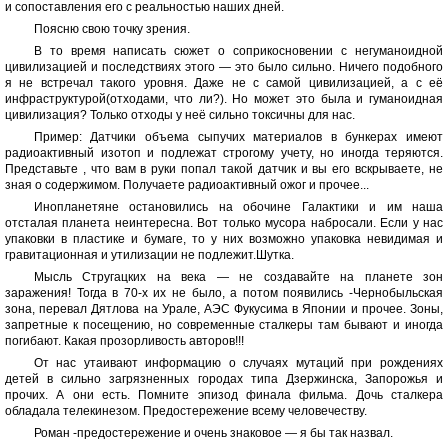
и сопоставления его с реальностью наших дней.
Поясню свою точку зрения.
В то время написать сюжет о соприкосновении с негуманоидной
цивилизацией и последствиях этого — это было сильно. Ничего подобного
я не встречал такого уровня. Даже не с самой цивилизацией, а с её
инфраструктурой(отходами, что ли?). Но может это была и гуманоидная
цивилизация? Только отходы у неё сильно токсичны для нас.
Пример: Датчики объема сыпучих материалов в бункерах имеют
радиоактивный изотоп и подлежат строгому учету, но иногда теряются.
Представьте , что вам в руки попал такой датчик и вы его вскрываете, не
зная о содержимом. Получаете радиоактивный ожог и прочее...
Инопланетяне остановились на обочине Галактики и им наша
отсталая планета неинтересна. Вот только мусора набросали. Если у нас
упаковки в пластике и бумаге, то у них возможно упаковка невидимая и
гравитационная и утилизации не подлежит.Шутка.
Мысль Стругацких на века — не создавайте на планете зон
заражения! Тогда в 70-х их не было, а потом появились -Чернобыльская
зона, перевал Дятлова на Урале, АЭС Фукусима в Японии и прочее. Зоны,
запретные к посещению, но современные сталкеры там бывают и иногда
погибают. Какая прозорливость авторов!!!
От нас утаивают информацию о случаях мутаций при рождениях
детей в сильно загрязненных городах типа Дзержинска, Запорожья и
прочих. А они есть. Помните эпизод финала фильма. Дочь сталкера
обладала телекинезом. Предостережение всему человечеству.
Роман -предостережение и очень знаковое — я бы так назвал.