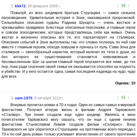
[
18
]
kkk72
,
28 февраля 2008 г.
Пожалуй, из всех шедевров братьев Стругацких — самое сильное
произведение. Удивительная история о Зоне, оказавшаяся пророческой.
Сильнейшее описание судьбы Рэдрика Шухарта — очень жесткое и
чрезвычайно правдивое. Блестяще описанные персонажи, и главные герои
и совсем эпизодические, которых представляешь себе как живых. Очень
жестко и жизненно описаны все те, кто паразитирует на сталкерах.
Описания событий в Зоне выполнены так, что словно ползешь по ней сам
вместе с главным героем, обходя ловушки и прячась от пуль. Сама Зона для
сталкеров — своеобразный наркотик, который калечит их тела и души, но
без которого их существование становится невозможным и
бессмысленным. Шаг за шагом главный герой опускается все ниже, до тех
пор, пока ради спасения своей семьи не оказывается способен на подлость
и убийство. И у него остается одна, самая последняя надежда на чудо, чудо
для всех.
Оценка:
10
[
15
]
vam-1970
,
8 октября 2018 г.
Впервые прочитал роман в 70-х годах. Один из самых-самых в мировой
фантастике. Получил вторую жизнь в фильме Андрея Тарковского
«Сталкер». Три гения создали еще один шедевр. Являясь в кино
почитателем Тарковского могу сказать, что он еще с одним гением
фантастики Станиславом Лемом создали фильм «Солярис». Взор
Тарковского не зря обратился к Стругацким -на протяжении всего периода с
70-х по сей день роман только усиливает впечатление от своего прочтения