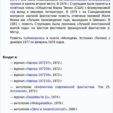
премию
и заняла второе место. В 1978 г. Стругацкие были приняты в
почётные члены «Общества Марка Твена» (США) с формулировкой
«за вклад в мировую литературу». В 1979 г. на Скандинавском
конгрессе научной фантастики повесть отмечена премией Жюля
Верна как «Лучшее произведение года, вышедшее в Швеции». В
1981 г. повесть Стругацких была признана «Лучшей иностранной
книгой года» на Шестом фестивале французской фантастики (г.
Метц).
Повесть
публиковалась
в газете «Молодёжь Эстонии» (Таллин) с
декабря 1977 по февраль 1978 годов.
Входит в:
— журнал
«Аврора 1972'07»
, 1972 г.
— журнал
«Аврора 1972'08»
, 1972 г.
— журнал
«Аврора 1972'09»
, 1972 г.
— журнал
«Аврора 1972'10»
, 1972 г.
— антологию
«Библиотека современной фантастики. Том 25.
Антология»
, 1973 г.
— журнал
«Galaktika № 11»
, 1974 г.
— антологию
«Metagalaktika»
, 1978 г.
— антологию
«Okno w nieskończoność»
, 1980 г.