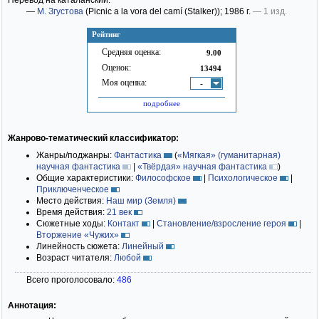
Перевод на каталанский:
—
М. Згустова
(Picnic a la vora del camí (Stalker))
; 1986 г.
— 1 изд.
Рейтинг
Средняя оценка:
9.00
Оценок:
13494
Моя оценка:
-
подробнее
Жанрово-тематический классификатор:
Жанры/поджанры:
Фантастика
(
«Мягкая» (гуманитарная)
научная фантастика
|
«Твёрдая» научная фантастика
)
Общие характеристики:
Философское
|
Психологическое
|
Приключенческое
Место действия:
Наш мир (Земля)
Время действия:
21 век
Сюжетные ходы:
Контакт
|
Становление/взросление героя
|
Вторжение «Чужих»
Линейность сюжета:
Линейный
Возраст читателя:
Любой
Всего проголосовало:
486
Аннотация: