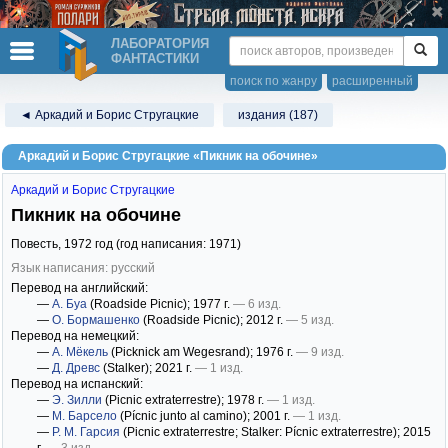
ЛАБОРАТОРИЯ
ФАНТАСТИКИ
поиск по жанру
расширенный
◄ Аркадий и Борис Стругацкие
издания (187)
Аркадий и Борис Стругацкие «Пикник на обочине»
Аркадий и Борис Стругацкие
Пикник на обочине
Повесть,
1972
год (год написания: 1971)
Язык написания: русский
Перевод на английский:
—
А. Буа
(Roadside Picnic)
; 1977 г.
— 6 изд.
—
О. Бормашенко
(Roadside Picnic)
; 2012 г.
— 5 изд.
Перевод на немецкий:
—
А. Мёкель
(Picknick am Wegesrand)
; 1976 г.
— 9 изд.
—
Д. Древс
(Stalker)
; 2021 г.
— 1 изд.
Перевод на испанский:
—
Э. Зилли
(Picnic extraterrestre)
; 1978 г.
— 1 изд.
—
М. Барсело
(Pícnic junto al camino)
; 2001 г.
— 1 изд.
—
Р. М. Гарсия
(Picnic extraterrestre; Stalker: Pícnic extraterrestre)
; 2015