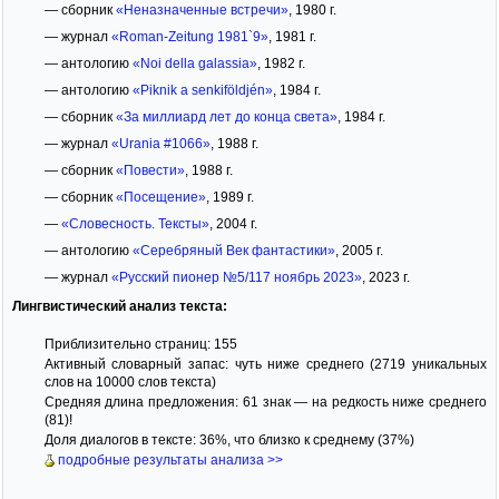
— сборник
«Неназначенные встречи»
, 1980 г.
— журнал
«Roman-Zeitung 1981`9»
, 1981 г.
— антологию
«Noi della galassia»
, 1982 г.
— антологию
«Piknik a senkiföldjén»
, 1984 г.
— сборник
«За миллиард лет до конца света»
, 1984 г.
— журнал
«Urania #1066»
, 1988 г.
— сборник
«Повести»
, 1988 г.
— сборник
«Посещение»
, 1989 г.
—
«Словесность. Тексты»
, 2004 г.
— антологию
«Серебряный Век фантастики»
, 2005 г.
— журнал
«Русский пионер №5/117 ноябрь 2023»
, 2023 г.
Лингвистический анализ текста:
Приблизительно страниц: 155
Активный словарный запас: чуть ниже среднего (2719 уникальных
слов на 10000 слов текста)
Средняя длина предложения: 61 знак — на редкость ниже среднего
(81)!
Доля диалогов в тексте: 36%, что близко к среднему (37%)
подробные результаты анализа >>