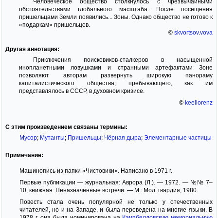
Человеческое общество столкнулось с чрезвычайными
обстоятельствами глобального масштаба. После посещения
пришельцами Земли появились... Зоны. Однако общество не готово к
«подаркам» пришельцев.
©
skvortsov.vova
Другая аннотация:
Приключения поисковиков-сталкеров в насыщенной
инопланетными ловушками и странными артефактами Зоне
позволяют авторам развернуть широкую панораму
капиталистического общества, пребывающего, как им
представлялось в СССР, в духовном кризисе.
©
keellorenz
С этим произведением связаны термины:
Мусор
;
Мутанты
;
Пришельцы
;
Чёрная дыра
;
Элементарные частицы
Примечание:
Машинопись из папки «Чистовики». Написано в 1971 г.
Первые публикации — журнальная: Аврора (Л.). — 1972. — №№ 7–
10; книжная: Неназначенные встречи. — М.: Мол. гвардия, 1980.
Повесть стала очень популярной не только у отечественных
читателей, но и на Западе, и была переведена на многие языки. В
1978 г. она была номинирована на
Кэмпбелловскую мемориальную