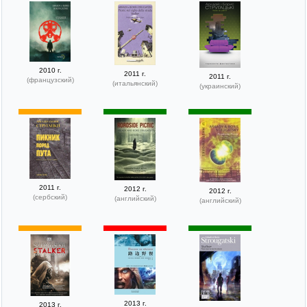
2010 г.
2011 г.
2011 г.
(французский)
(итальянский)
(украинский)
2011 г.
2012 г.
2012 г.
(сербский)
(английский)
(английский)
2013 г.
2013 г.