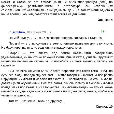
может и жалко за его тяжкую жизнь и обезьянообразную дочь, но
философскими размышлениями в литературе об исполнениях
сокровеннейших желаний меня не удивить. Да и не только меня одного в
наше время. В общем, советская фантастика не для меня...
Оценка:
4
[
36
]
armitura
,
10 апреля 2008 г.
На мой вкус, у АБС есть два совершенно удивительных таланта.
Первый — это придумывать великолепные названия для своих книг.
Не буду перечислять, но ведь они и вправду идеальны.
Второй — это писать под этими названиями совершенно
удивительные, ни на что не похожие книги. Мне кажется, узнать Стругацких
можно по первой же странице. И полюбить их тоже можно с первой же
страницы.
В «Пикнике» же меня больше всего поразила вот какая тема... Ведь по
сути все люди, попадающиеся там — мягко говоря с изьяном. И все равно
Стругацкие их любят и желают им счастья — несмотря ни на что. Никто не
должен уйти обделенным. Вот эта самая любовь к миру и любовь к людям
всегда меня поражала в их творчестве. Так любить людей — это же какое
большое сердце надо иметь и как хотеть им поделиться, хотеть, чтобы все
увидели и приняли...
Только 10 конечно. Никак по-другому...
Оценка:
10