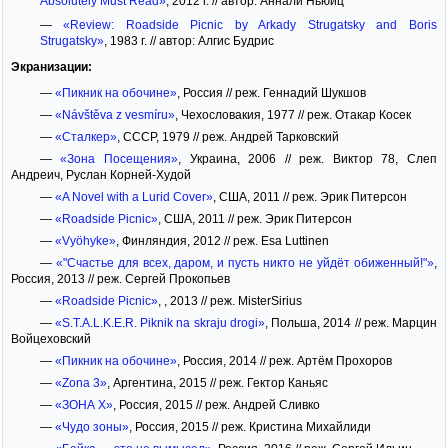
Absolutely Must Read»
, 2012 г. // автор: Аннали Ньюиц
—
«Review: Roadside Picnic by Arkady Strugatsky and Boris
Strugatsky»
, 1983 г. // автор: Алгис Будрис
Экранизации:
—
«Пикник на обочине»
, Россия // реж. Геннадий Шукшов
—
«Návštěva z vesmíru»
, Чехословакия, 1977 // реж. Отакар Косек
—
«Сталкер»
, СССР, 1979 // реж. Андрей Тарковский
—
«Зона Посещения»
, Украина, 2006 // реж. Виктор 78, Слеп
Андреич, Руслан Корней-Худой
—
«A Novel with a Lurid Cover»
, США, 2011 // реж. Эрик Питерсон
—
«Roadside Picnic»
, США, 2011 // реж. Эрик Питерсон
—
«Vyöhyke»
, Финляндия, 2012 // реж. Esa Luttinen
—
«"Счастье для всех, даром, и пусть никто не уйдёт обиженный!"»
,
Россия, 2013 // реж. Сергей Прокопьев
—
«Roadside Picnic»
, , 2013 // реж. MisterSirius
—
«S.T.A.L.K.E.R. Piknik na skraju drogi»
, Польша, 2014 // реж. Марцин
Войцеховский
—
«Пикник на обочине»
, Россия, 2014 // реж. Артём Прохоров
—
«Zona 3»
, Аргентина, 2015 // реж. Гектор Каньяс
—
«ЗОНА X»
, Россия, 2015 // реж. Андрей Сливко
—
«Чудо зоны»
, Россия, 2015 // реж. Кристина Михайлиди