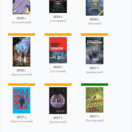
2016 г.
2015 г.
2016 г.
(литовский)
(итальянский)
(чешский)
2016 г.
2017 г.
2016 г.
(эстонский)
(румынский)
(французский)
2017 г.
2017 г.
2017 г.
(болгарский)
(португальский)
(грузинский)