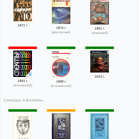
1972 г.
1974 г.
1981 г.
(венгерский)
(немецкий)
2023 г.
1981 г.
1988 г.
(болгарский)
(итальянский)
Самиздат и фэнзины: