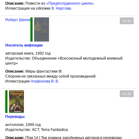
Описание:
Повести из
«Предполуденного цикла»
.
Иллюстрация на обложке
В. Нартова
.
Роберт Шекли
№ 38
Носитель инфекции
авторская книга, 1992 год
Издательство: Объединение «Всесоюзный молодежный книжный
центр»
Описание:
Миры фантастики III.
Сборник не связанных между собой произведений.
Иллюстрации
Агафонова В. В.
.
№ 39
Переводы
антология, 1999 год
Издательство: АСТ, Terra Fantastica
Описание:
[Том 14.] Три романа зарубежных авторов в переводах