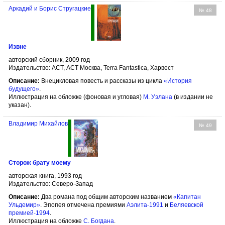
Аркадий и Борис Стругацкие
№ 48
Извне
авторский сборник, 2009 год
Издательство: АСТ, АСТ Москва, Terra Fantastica, Харвест
Описание:
Внецикловая повесть и рассказы из цикла
«История
будущего»
.
Иллюстрация на обложке (фоновая и угловая)
М. Уэлана
(в издании не
указан).
Владимир Михайлов
№ 49
Сторож брату моему
авторская книга, 1993 год
Издательство: Северо-Запад
Описание:
Два романа под общим авторским названием
«Капитан
Ульдемир»
. Эпопея отмечена премиями
Аэлита-1991
и
Беляевской
премией-1994
.
Иллюстрация на обложке
С. Богдана
.