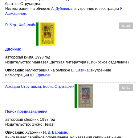
братьев Стругацких.
Иллюстрация на обложке
А. Дубовика
; внутренние иллюстрации
Я.
Ашмариной
.
Роберт Хайнлайн
№ 40
Двойник
авторская книга, 1998 год
Издательство: Мангазея, Детская литература (Сибирское отделение)
Описание:
Иллюстрация на обложке
В. Савина
; внутренние
иллюстрации
Ю. Ефимов
.
Аркадий Стругацкий
,
Борис Стругацкий
№ 41
Поиск предназначения
авторский сборник, 1997 год
Издательство: Эксмо, Текст
Описание:
Художник
И. В. Варавин
.
Книга имеет серийное оформление, но названия серии нет ни на