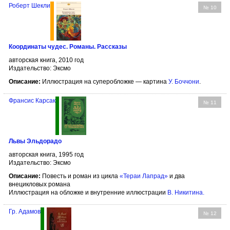
Роберт Шекли
№ 10
Координаты чудес. Романы. Рассказы
авторская книга, 2010 год
Издательство: Эксмо
Описание:
Иллюстрация на суперобложке — картина
У. Боччони
.
Франсис Карсак
№ 11
Львы Эльдорадо
авторская книга, 1995 год
Издательство: Эксмо
Описание:
Повесть и роман из цикла
«Тераи Лапрад»
и два
внецикловых романа
Иллюстрация на обложке и внутренние иллюстрации
В. Никитина
.
Гр. Адамов
№ 12