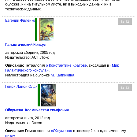
обложке, ни на титульном листе, ни в выходных данных, ни в
технических данных.
Евгений Филенко
№ 42
Галактический Консул
авторский сборник, 2005 год
Издательство: АСТ, Люкс
Описание:
Тетралогия
о Константине Кратове
, входящая в
«Мир
Галактического консула»
.
Иллюстрация на обложке
М. Калинкина
.
Генри Лайон Олди
№ 43
Ойкумена. Космическая симфония
авторская книга, 2012 год
Издательство: Эксмо
Описание:
Роман-эпопея
«Ойкумена»
относящийся к одноименному
циклу
.