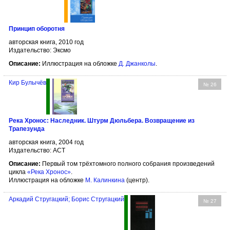
Принцип оборотня
авторская книга, 2010 год
Издательство: Эксмо
Описание:
Иллюстрация на обложке
Д. Джанколы
.
Кир Булычёв
№ 26
Река Хронос: Наследник. Штурм Дюльбера. Возвращение из
Трапезунда
авторская книга, 2004 год
Издательство: АСТ
Описание:
Первый том трёхтомного полного собрания произведений
цикла
«Река Хронос»
.
Иллюстрация на обложке
М. Калинкина
(центр).
Аркадий Стругацкий; Борис Стругацкий
№ 27