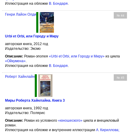
Иллюстрация на обложке
В. Бондаря
.
Генри Лайон Олди
№ 44
Urbi et Оrbi, или Городу и Миру
авторская книга, 2012 год
Издательство: Эксмо
Описание:
Роман-эпопея
«Urbi et Оrbi, или Городу и Миру»
из цикла
«Ойкумена»
.
Иллюстрация на обложке
В. Бондаря
.
Роберт Хайнлайн
№ 45
Миры Роберта Хайнлайна. Книга 3
авторская книга, 1992 год
Издательство: Полярис
Описание:
Роман из условного
«юношеского»
цикла и внецикловый
роман.
Иллюстрация на обложке и внутренние иллюстрации
А. Кириллова
;