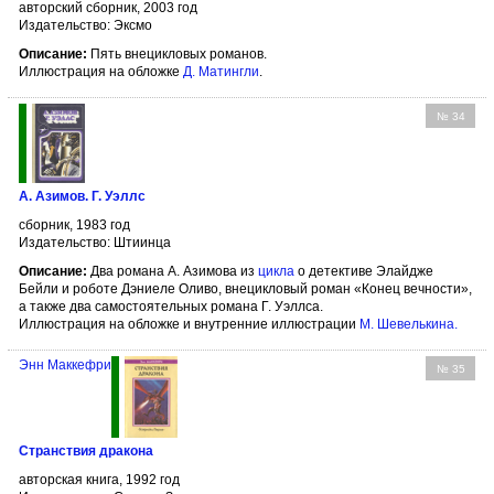
авторский сборник, 2003 год
Издательство: Эксмо
Описание:
Пять внецикловых романов.
Иллюстрация на обложке
Д. Матингли
.
№ 34
А. Азимов. Г. Уэллс
сборник, 1983 год
Издательство: Штиинца
Описание:
Два романа А. Азимова из
цикла
о детективе Элайдже
Бейли и роботе Дэниеле Оливо, внецикловый роман «Конец вечности»,
а также два самостоятельных романа Г. Уэллса.
Иллюстрация на обложке и внутренние иллюстрации
М. Шевелькина
.
Энн Маккефри
№ 35
Странствия дракона
авторская книга, 1992 год