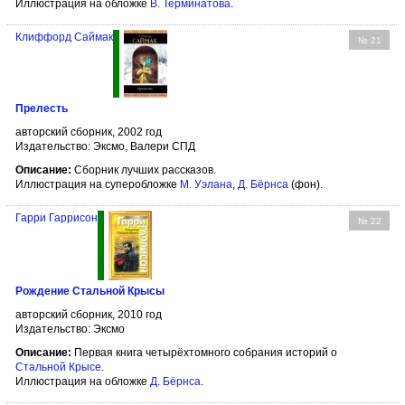
Иллюстрация на обложке
В. Терминатова
.
Клиффорд Саймак
№ 21
Прелесть
авторский сборник, 2002 год
Издательство: Эксмо, Валери СПД
Описание:
Сборник лучших рассказов.
Иллюстрация на суперобложке
М. Уэлана
,
Д. Бёрнсa
(фон).
Гарри Гаррисон
№ 22
Рождение Стальной Крысы
авторский сборник, 2010 год
Издательство: Эксмо
Описание:
Первая книга четырёхтомного собрания историй о
Стальной Крысе
.
Иллюстрация на обложке
Д. Бёрнса
.