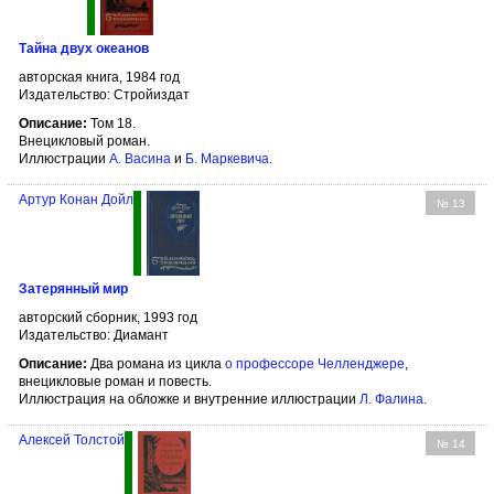
Тайна двух океанов
авторская книга, 1984 год
Издательство: Стройиздат
Описание:
Том 18.
Внецикловый роман.
Иллюстрации
А. Васина
и
Б. Маркевича
.
Артур Конан Дойл
№ 13
Затерянный мир
авторский сборник, 1993 год
Издательство: Диамант
Описание:
Два романа из цикла
о профессоре Челленджере
,
внецикловые роман и повесть.
Иллюстрация на обложке и внутренние иллюстрации
Л. Фалина
.
Алексей Толстой
№ 14