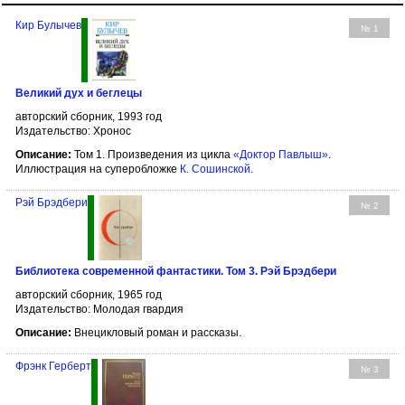
Кир Булычев
№ 1
Великий дух и беглецы
авторский сборник, 1993 год
Издательство: Хронос
Описание:
Том 1. Произведения из цикла
«Доктор Павлыш»
.
Иллюстрация на суперобложке
К. Сошинской
.
Рэй Брэдбери
№ 2
Библиотека современной фантастики. Том 3. Рэй Брэдбери
авторский сборник, 1965 год
Издательство: Молодая гвардия
Описание:
Внецикловый роман и рассказы.
Фрэнк Герберт
№ 3