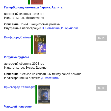
Гиперболоид инженера Гарина. Аэлита
авторский сборник, 1985 год
Издательство: Металлургия
Описание:
Том 4. Внецикловые романы.
Внутренние иллюстрации
В. Богаткина
,
И. Архипова
.
Клиффорд Саймак
№ 15
Игрушка судьбы
авторский сборник, 2004 год
Издательство: Эксмо, Домино
Описание:
Четыре не связанных между собой романа.
Иллюстрация на обложке
Д. Мэттингли
.
Кристофер Сташефф
№ 16
Чародей поневоле