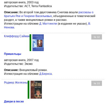
авторская книга, 2003 год
Издательство: АСТ, Terra Fantastica
Описание:
Во второй том двухтомника Снегова вошли
рассказы о
братьях Рое и Генрихе Васильевых
, объединенные в тематический
раздел, а также внецикловые роман и рассказ.
Иллюстрации на обложке
Д. Маттингли
(в издании не указан),
В.
Ненова
.
Клиффорд Саймак
№ 32
Пришельцы
авторская книга, 2007 год
Издательство: Эксмо
Описание:
Внецикловый роман.
Иллюстрация на обложке
Д.Бернса
.
Роджер Желязны
№ 33
Двери в песке