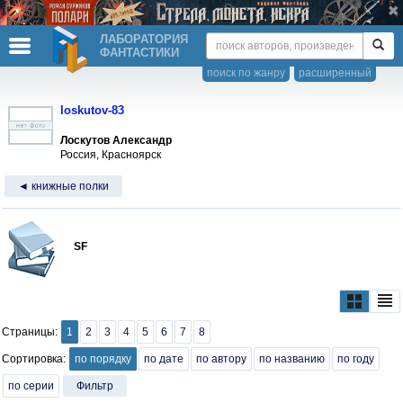
ЛАБОРАТОРИЯ
ФАНТАСТИКИ
поиск по жанру
расширенный
loskutov-83
Лоскутов Александр
Россия, Красноярск
◄ книжные полки
SF
Страницы:
1
2
3
4
5
6
7
8
Сортировка:
по порядку
по дате
по автору
по названию
по году
по серии
Фильтр