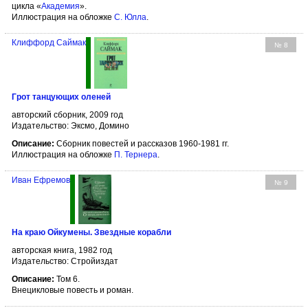
цикла «
Академия
».
Иллюстрация на обложке
С. Юлла
.
Клиффорд Саймак
№ 8
Грот танцующих оленей
авторский сборник, 2009 год
Издательство: Эксмо, Домино
Описание:
Сборник повестей и рассказов 1960-1981 гг.
Иллюстрация на обложке
П. Тернера
.
Иван Ефремов
№ 9
На краю Ойкумены. Звездные корабли
авторская книга, 1982 год
Издательство: Стройиздат
Описание:
Том 6.
Внецикловые повесть и роман.