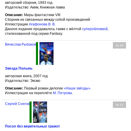
авторский сборник, 1993 год
Издательство: Аким, Книжная лавка
Описание:
Миры фантастики VIII
Сборник не связанных между собой произведений.
Иллюстрации
Агафонова В. В.
Данное издание продавалось также с жёлтой
суперобложкой
,
стилизованной под серию Fantasy.
Вячеслав Рыбаков
№ 30
Звезда Полынь
авторская книга, 2007 год
Издательство: Эксмо
Описание:
Первый роман дилогии
«Наши звёзды»
.
Иллюстрация на переплёте
М. Петрова
.
Сергей Снегов
№ 31
Посол без верительных грамот