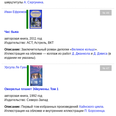
шмуцтитулы
А. Сергунина
.
Иван Ефремов
№ 46
Час быка
авторская книга, 2011 год
Издательство: АСТ, Астрель, ВКТ
Описание:
Заключительный роман дилогии «
Великое кольцо
».
Иллюстрация на обложке — коллаж из работ
Д. Джанкола
и
Д. Дэвиса
(в
издании не указаны).
Урсула Ле Гуин
№ 47
Ожерелье планет Эйкумены. Том 1
авторская книга, 1992 год
Издательство: Северо-Запад
Описание:
Первый том избранных произведений
Хайнского цикла
.
Иллюстрация на обложке и внутренние иллюстрации
П. Борозенца
.