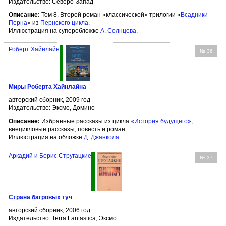
Издательство: Северо-Запад
Описание:
Том 8. Второй роман «классической» трилогии «
Всадники
Перна
» из
Пернского цикла
.
Иллюстрация на суперобложке
А. Солнцева
.
Роберт Хайнлайн
№ 36
Миры Роберта Хайнлайна
авторский сборник, 2009 год
Издательство: Эксмо, Домино
Описание:
Избранные рассказы из цикла
«История будущего»
,
внецикловые рассказы, повесть и роман.
Иллюстрация на обложке
Д. Джанкола
.
Аркадий и Борис Стругацкие
№ 37
Страна багровых туч
авторский сборник, 2006 год
Издательство: Terra Fantastica, Эксмо