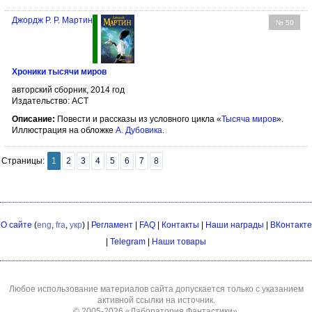
Джордж Р. Р. Мартин
№ 50
Хроники тысячи миров
авторский сборник, 2014 год
Издательство: АСТ
Описание:
Повести и рассказы из условного цикла «
Тысяча миров
».
Иллюстрация на обложке
А. Дубовика
.
Страницы:
1
2
3
4
5
6
7
8
О сайте
(
eng
,
fra
,
укр
) |
Регламент
|
FAQ
|
Контакты
|
Наши награды
|
ВКонтакте
|
Telegram
|
Наши товары
Любое использование материалов сайта допускается только с указанием
активной ссылки на источник.
© 2005-2026
«Лаборатория Фантастики»
.