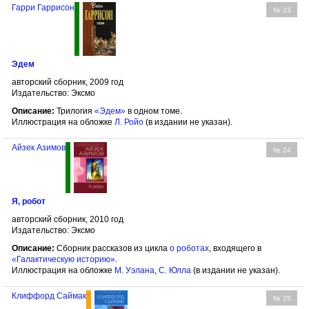
Гарри Гаррисон
№ 23
Эдем
авторский сборник, 2009 год
Издательство: Эксмо
Описание:
Трилогия
«Эдем»
в одном томе.
Иллюстрация на обложке
Л. Ройо
(в издании не указан).
Айзек Азимов
№ 24
Я, робот
авторский сборник, 2010 год
Издательство: Эксмо
Описание:
Сборник рассказов из цикла
о роботах
, входящего в
«Галактическую историю»
.
Иллюстрация на обложке
М. Уэлана
,
С. Юлла
(в издании не указан).
Клиффорд Саймак
№ 25