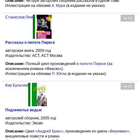
Описание:
Четыре авторских сборника рассказов в одном томе.
Иллюстрация на обложке
К. Мура
(в издании не указан).
Станислав Лем
№ 19
Рассказы о пилоте Пирксе
авторская книга, 2009 год
Издательство: АСТ, АСТ Москва
Описание:
Полный цикл произведений о
пилоте Пирксе
(за
исключением романа «Фиаско»).
Иллюстрация на обложке
П. Юлла
(в издании не указан).
Кир Булычев
№ 20
Подземелье ведьм
авторский сборник, 2005 год
Издательство: Эксмо
Описание:
Цикл
«Андрей Брюс»
, произведения из цикла
«Веревкин»
,
внецикловые повести и роман.