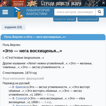
ЛАБОРАТОРИЯ
ФАНТАСТИКИ
поиск по жанру
расширенный
издания (33)
Поль Верлен ««Это — нега восхищенья...»»
Поль Верлен
«Это — нега восхищенья...»
I. «C'est l'extase langoureuse...»
Другие названия: «Лепет нежно-утомлённый...»; «Это — желанье,
томленье...»; «Это — экстаз утомлённости...»
Стихотворение,
1874
год
Язык написания: французский
Перевод на русский:
—
В. Брюсов
(«Это — экстаз утомленности...»; «Это восторг
обаянья...»; «Это восторгъ обаянья...»; «Это — экстаз
утомлённости...»)
; 1894 г.
— 6 изд.
—
Ф. Сологуб
(«Это — нега восхищенья...»; «Это — нѣга
восхищенья...»)
; 1908 г.
— 3 изд.