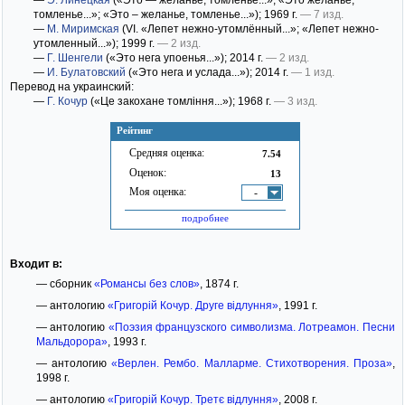
—
Э. Линецкая
(«Это — желанье, томленье...»; «Это желанье,
томленье...»; «Это – желанье, томленье...»)
; 1969 г.
— 7 изд.
—
М. Миримская
(VI. «Лепет нежно-утомлённый...»; «Лепет нежно-
утомленный...»)
; 1999 г.
— 2 изд.
—
Г. Шенгели
(«Это нега упоенья...»)
; 2014 г.
— 2 изд.
—
И. Булатовский
(«Это нега и услада...»)
; 2014 г.
— 1 изд.
Перевод на украинский:
—
Г. Кочур
(«Це закохане томління...»)
; 1968 г.
— 3 изд.
Рейтинг
Средняя оценка:
7.54
Оценок:
13
Моя оценка:
-
подробнее
Входит в:
— сборник
«Романсы без слов»
, 1874 г.
— антологию
«Григорій Кочур. Друге відлуння»
, 1991 г.
— антологию
«Поэзия французского символизма. Лотреамон. Песни
Мальдорора»
, 1993 г.
— антологию
«Верлен. Рембо. Малларме. Стихотворения. Проза»
,
1998 г.
— антологию
«Григорій Кочур. Третє відлуння»
, 2008 г.