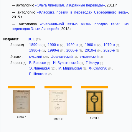
— антологию
«Эльга Линецкая. Избранные переводы»
, 2011 г.
— антологию
«Классика поэзии в переводах Серебряного века»
,
2015 г.
— антологию
«"Чернильной вязью жизнь продлю тебе". Из
переводов Эльги Линецкой»
, 2018 г.
Издания:
ВСЕ
(33)
/период:
1890-е
,
1900-е
,
1920-е
,
1960-е
,
1970-е
,
(1)
(2)
(1)
(2)
(5)
1980-е
,
1990-е
,
2000-е
,
2010-е
,
2020-е
(1)
(6)
(4)
(9)
(2)
/языки:
русский
,
французский
,
украинский
(29)
(1)
(3)
/перевод:
В. Брюсов
,
И. Булатовский
,
Г. Кочур
,
(6)
(1)
(3)
Э. Линецкая
,
М. Миримская
,
Ф. Сологуб
,
(12)
(2)
(6)
Г. Шенгели
(2)
1894 г.
1923 г.
1908 г.