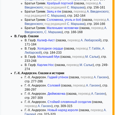
Братья Гримм.
Храбрый портной
(сказка,
перевод
А.
Введенского
;
под редакцией
С. Маршака
), стр. 156-161
Братья Гримм.
Заяц и ёж
(сказка,
перевод
А. Введенского
;
под редакцией
С. Маршака
), стр. 162-164
Братья Гримм.
Соломинка, уголь и боб
(сказка,
перевод
А.
Введенского
;
под редакцией
С. Маршака
), стр. 164-166
Братья Гримм.
Маленькие человечки
(сказка,
перевод
А.
Введенского
,
С. Маршака
), стр. 166-168
В. Гауф. Сказки
В. Гауф.
Калиф-Аист
(сказка,
перевод
А. Любарской
), стр.
171-184
В. Гауф.
Холодное сердце
(сказка,
перевод
Т. Габбе
,
А.
Любарской
), стр. 184-233
В. Гауф.
Маленький Мук
(сказка,
перевод
М. Салье
), стр.
233-248
В. Гауф.
Карлик Нос
(сказка,
перевод
М. Салье
), стр. 249-
274
Г.-Х. Андерсен. Сказки и истории
Г.-Х. Андерсен.
Гадкий утёнок
(сказка,
перевод
А. Ганзен
),
стр. 277-286
Г.-Х. Андерсен.
Соловей
(сказка,
перевод
А. Ганзен
), стр.
286-297
Г.-Х. Андерсен.
Дюймовочка
(сказка,
перевод
А. Ганзен
),
стр. 297-309
Г.-Х. Андерсен.
Стойкий оловянный солдатик
(сказка,
перевод
А. Ганзен
), стр. 309-315
Г.-Х. Андерсен.
Новый наряд короля
(сказка,
перевод
А.
Ганзен
), стр. 315-320