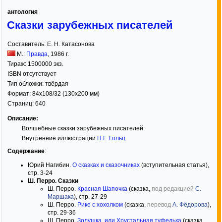
антология
Сказки зарубежных писателей
Составитель:
Е. Н. Катасонова
М.:
Правда
,
1986
г.
Тираж:
1500000 экз.
ISBN отсутствует
Тип обложки:
твёрдая
Формат:
84x108/32
(130x200 мм)
Страниц:
640
Описание:
Волшебные сказки зарубежных писателей.
Внутренние иллюстрации
Н.Г. Гольц
.
Содержание
:
Юрий Нагибин.
О сказках и сказочниках
(вступительная статья),
стр. 3-24
Ш. Перро. Сказки
Ш. Перро.
Красная Шапочка
(сказка,
под редакцией
С.
Маршака
), стр. 27-29
Ш. Перро.
Рике с хохолком
(сказка,
перевод
А. Фёдорова
),
стр. 29-36
Ш. Перро.
Золушка, или Хрустальная туфелька
(сказка,