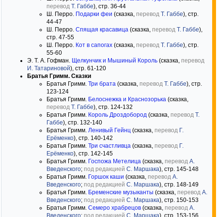
перевод
Т. Габбе
), стр. 36-44
Ш. Перро.
Подарки феи
(сказка,
перевод
Т. Габбе
), стр.
44-47
Ш. Перро.
Спящая красавица
(сказка,
перевод
Т. Габбе
),
стр. 47-55
Ш. Перро.
Кот в сапогах
(сказка,
перевод
Т. Габбе
), стр.
55-60
Э. Т. А. Гофман.
Щелкунчик и Мышиный Король
(сказка,
перевод
И. Татариновой
), стр. 61-120
Братья Гримм. Сказки
Братья Гримм.
Три брата
(сказка,
перевод
Т. Габбе
), стр.
123-124
Братья Гримм.
Белоснежка и Краснозорька
(сказка,
перевод
Т. Габбе
), стр. 124-132
Братья Гримм.
Король Дроздобород
(сказка,
перевод
Т.
Габбе
), стр. 132-140
Братья Гримм.
Ленивый Гейнц
(сказка,
перевод
Г.
Ерёменко
), стр. 140-142
Братья Гримм.
Три счастливца
(сказка,
перевод
Г.
Ерёменко
), стр. 142-145
Братья Гримм.
Госпожа Метелица
(сказка,
перевод
А.
Введенского
;
под редакцией
С. Маршака
), стр. 145-148
Братья Гримм.
Горшок каши
(сказка,
перевод
А.
Введенского
;
под редакцией
С. Маршака
), стр. 148-149
Братья Гримм.
Бременские музыканты
(сказка,
перевод
А.
Введенского
;
под редакцией
С. Маршака
), стр. 150-153
Братья Гримм.
Семеро храбрецов
(сказка,
перевод
А.
Введенского
;
под редакцией
С. Маршака
), стр. 153-156