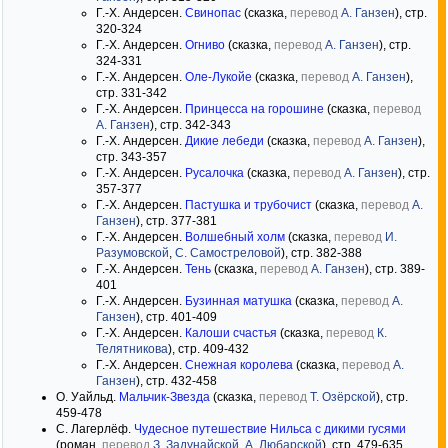
Г.-Х. Андерсен.
Свинопас
(сказка,
перевод
А. Ганзен
), стр.
320-324
Г.-Х. Андерсен.
Огниво
(сказка,
перевод
А. Ганзен
), стр.
324-331
Г.-Х. Андерсен.
Оле-Лукойе
(сказка,
перевод
А. Ганзен
),
стр. 331-342
Г.-Х. Андерсен.
Принцесса на горошине
(сказка,
перевод
А. Ганзен
), стр. 342-343
Г.-Х. Андерсен.
Дикие лебеди
(сказка,
перевод
А. Ганзен
),
стр. 343-357
Г.-Х. Андерсен.
Русалочка
(сказка,
перевод
А. Ганзен
), стр.
357-377
Г.-Х. Андерсен.
Пастушка и трубочист
(сказка,
перевод
А.
Ганзен
), стр. 377-381
Г.-Х. Андерсен.
Волшебный холм
(сказка,
перевод
И.
Разумовской
,
С. Самостреловой
), стр. 382-388
Г.-Х. Андерсен.
Тень
(сказка,
перевод
А. Ганзен
), стр. 389-
401
Г.-Х. Андерсен.
Бузинная матушка
(сказка,
перевод
А.
Ганзен
), стр. 401-409
Г.-Х. Андерсен.
Калоши счастья
(сказка,
перевод
К.
Телятникова
), стр. 409-432
Г.-Х. Андерсен.
Снежная королева
(сказка,
перевод
А.
Ганзен
), стр. 432-458
О. Уайльд.
Мальчик-Звезда
(сказка,
перевод
Т. Озёрской
), стр.
459-478
С. Лагерлёф.
Чудесное путешествие Нильса с дикими гусями
(роман,
перевод
З. Задунайской
,
А. Любарской
), стр. 479-635